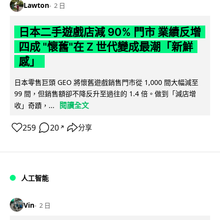
Lawton
2 日
日本二手遊戲店減 90% 門市 業績反增
四成 "懷舊"在 Z 世代變成最潮「新鮮
感」
日本零售巨頭 GEO 將懷舊遊戲銷售門市從 1,000 間大幅減至
99 間，但銷售額卻不降反升至過往的 1.4 倍。做到「減店增
閱讀全文
收」奇蹟，...
259
20
分享
↗
人工智能
Vin
2 日