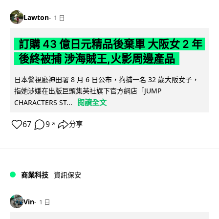
Lawton
1 日
訂購 43 億日元精品後棄單 大阪女 2 年
後終被捕 涉海賊王,火影周邊產品
日本警視廳神田署 8 月 6 日公布，拘捕一名 32 歲大阪女子，
指她涉嫌在出版巨頭集英社旗下官方網店「JUMP
閱讀全文
CHARACTERS ST...
67
9
分享
↗
商業科技
資訊保安
Vin
1 日