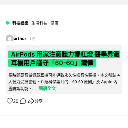
科技娛樂
生活科技
健康
arthur
1 日
AirPods 用家注意聽力響紅燈 醫學界籲
耳機用戶謹守「60-60」鐵律
長時間高音量佩戴耳機可能導致永久性噪音性聽損。本文盤點 4
大聽力受損警號，介紹科學護耳的「60-60 原則」及 Apple 內
閱讀全文
置防護功能，...
20
分享