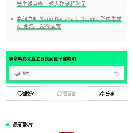
機主親身嚟」親人聽到超驚呆
為何會叫 Nano Banana？ Google 影像生成
AI 命名：深夜靈感
📮
更多精彩文章每日送到電子郵箱
讚好
0
看留言
分享
最新影片