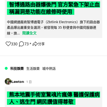
智博通路由器爆後門 官方緊急下架止血
稱漏洞是功能在維修時使用
中國網通廠商智博通電子（Zbtlink Electronics）旗下的路由器
產品爆出嚴重安全漏洞，被發現每 35 秒便會與中國伺服器連
閱讀全文
線，旗...
330
73
分享
↗
科技娛樂
生活娛樂
城中熱話
Lawton
1 日
熊本地震手術室驚魂片瘋傳 醫護保護病
人、逃生門 網民讚值得尊敬