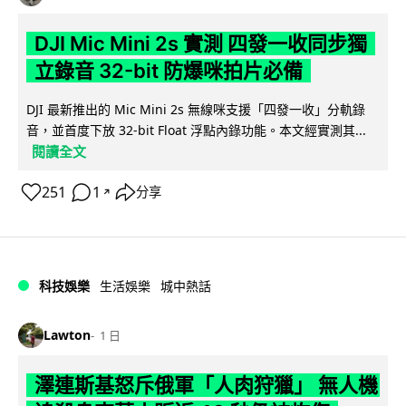
DJI Mic Mini 2s 實測 四發一收同步獨
立錄音 32-bit 防爆咪拍片必備
DJI 最新推出的 Mic Mini 2s 無線咪支援「四發一收」分軌錄
音，並首度下放 32-bit Float 浮點內錄功能。本文經實測其...
閱讀全文
251
1
分享
↗
科技娛樂
生活娛樂
城中熱話
Lawton
1 日
澤連斯基怒斥俄軍「人肉狩獵」 無人機