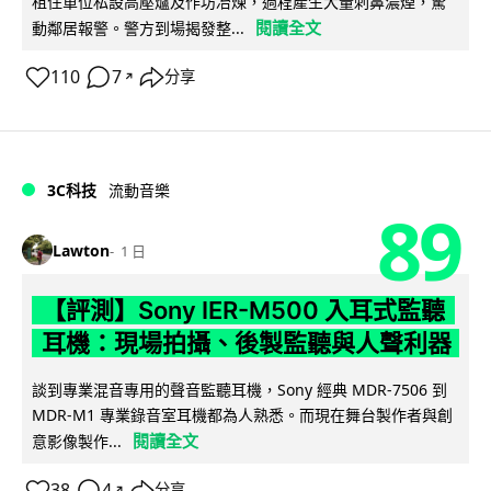
租住單位私設高壓爐及作坊冶煉，過程產生大量刺鼻濃煙，驚
閱讀全文
動鄰居報警。警方到場揭發整...
110
7
分享
↗
3C科技
流動音樂
89
Lawton
1 日
【評測】Sony IER-M500 入耳式監聽
耳機：現場拍攝、後製監聽與人聲利器
談到專業混音專用的聲音監聽耳機，Sony 經典 MDR-7506 到
MDR-M1 專業錄音室耳機都為人熟悉。而現在舞台製作者與創
閱讀全文
意影像製作...
38
4
分享
↗