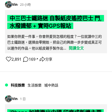
Vin
23 小時
中三巴士鐵路迷 自製紙皮遙控巴士 門,
水撥識郁 + 實時GPS報站
如果你熱愛一件事，你會熱愛到怎樣的程度？一位就讀中三的
巴士鐵路迷，選擇由零開始，把自己的興趣一步步變成真正可
閱讀全文
以運作的作品。他以紙皮親手製作出...
2,891
169
分享
↗
科技娛樂
生活娛樂
城中熱話
Vin
1 日