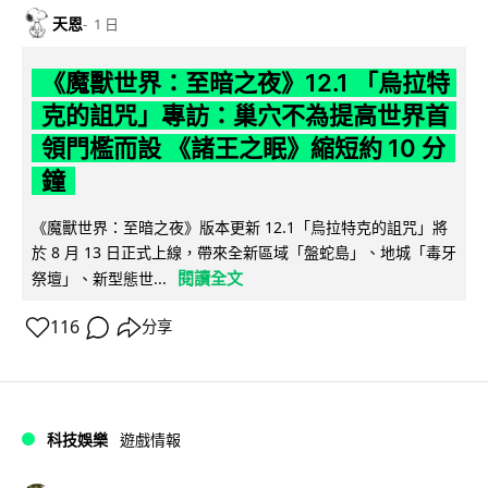
天恩
1 日
《魔獸世界：至暗之夜》12.1 「烏拉特
克的詛咒」專訪：巢穴不為提高世界首
領門檻而設 《諸王之眠》縮短約 10 分
鐘
《魔獸世界：至暗之夜》版本更新 12.1「烏拉特克的詛咒」將
於 8 月 13 日正式上線，帶來全新區域「盤蛇島」、地城「毒牙
閱讀全文
祭壇」、新型態世...
116
分享
科技娛樂
遊戲情報