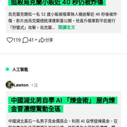
追殺烏克蘭小販近 40 秒仍被炸傷
烏克蘭克爾松一名 52 歲小販被俄軍無人機追擊近 40 秒後被炸
傷，影片由烏克蘭總統澤連斯基公開。他直斥俄軍對平民進行
閱讀全文
「狩獵式」攻擊，烏克蘭...
119
41
分享
↗
人工智能
Lawton
1 日
中國湖北男自學 AI 「煉金術」 屋內煉
金冒濃煙驚動全區
中國湖北黃石一名男子見金價高企，利用 AI 自學提煉黃金，在