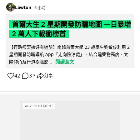
Lawton
6 小時
首爾大生 2 星期開發防曬地圖 一日暴增
2 萬人下載衝榜首
【行路都要揀好有遮陰】南韓首爾大學 23 歲學生劉敏俊利用 2
星期開發防曬導航 App「走向陰涼處」，結合建築物高度、太
閱讀全文
陽仰角及行道樹陰影...
42
3
分享
↗
ADVERTISEMENT