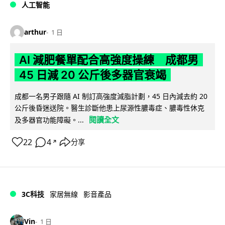
人工智能
arthur
1 日
AI 減肥餐單配合高強度操練 成都男
45 日減 20 公斤後多器官衰竭
成都一名男子跟隨 AI 制訂高強度減脂計劃，45 日內減去約 20
公斤後昏迷送院。醫生診斷他患上尿源性膿毒症、膿毒性休克
閱讀全文
及多器官功能障礙。...
22
4
分享
↗
3C科技
家居無線
影音產品
Vin
1 日