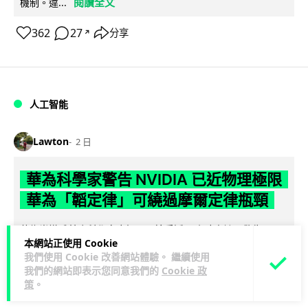
閱讀全文
機制。違...
362
27
分享
↗
人工智能
Lawton
2 日
華為科學家警告 NVIDIA 已近物理極限
華為「韜定律」可繞過摩爾定律瓶頸
華為半導體首席科學家廖恒罕見接受近 5 小時專訪，警告
本網站正使用 Cookie
NVIDIA 等西方晶片巨頭正逼近物理極限，傳統製程升級已失經
我們使用 Cookie 改善網站體驗。 繼續使用
閱讀全文
濟效益。他同時介紹華為...
我們的網站即表示您同意我們的
Cookie 政
策
。
1,593
602
分享
↗