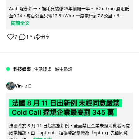
Audi 呢部新車，能耗竟然係25年前嘅一半。 A2 e-tron 風阻低
至0.24，每百公里只需12.8 kWh，一度電行到7.8公里。6...
閱讀全文
7
1
分享
↗
科技娛樂
生活娛樂
城中熱話
Vin
2 日
法國 8 月 11 日出新例 未經同意嚴禁
Cold Call 違規企業最高罰 345 萬
法國將於 8 月 11 日起實施新例，全面禁止企業未經消費者同意
致電推銷，由「opt-out」拒接登記制轉為「opt-in」先徵同意