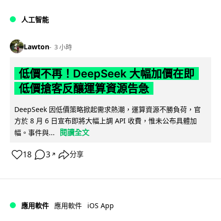
人工智能
Lawton
3 小時
低價不再！DeepSeek 大幅加價在即
低價搶客反釀運算資源告急
DeepSeek 因低價策略掀起需求熱潮，運算資源不勝負荷，官
方於 8 月 6 日宣布即將大幅上調 API 收費，惟未公布具體加
閱讀全文
幅。事件與...
18
3
分享
↗
iOS App
應用軟件
應用軟件