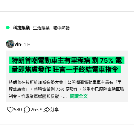
科技娛樂
生活娛樂
城中熱話
Vin
1 日
特朗普嘲電動車主有里程病 剩 75% 電
量即焦慮發作 狂言一手終結電車指令
特朗普在拉斯維加斯造勢大會上公開嘲諷電動車車主患有「里
程焦慮病」，聲稱電量剩 75% 便發作，並重申已廢除電動車強
閱讀全文
制令。惟專業車媒隨即反駁，...
580
263
分享
↗