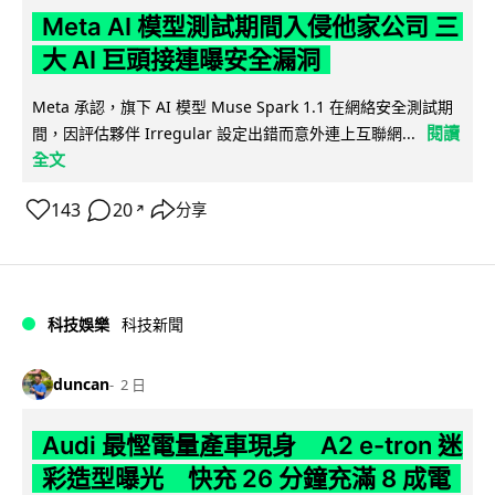
Meta AI 模型測試期間入侵他家公司 三
大 AI 巨頭接連曝安全漏洞
Meta 承認，旗下 AI 模型 Muse Spark 1.1 在網絡安全測試期
閱讀
間，因評估夥伴 Irregular 設定出錯而意外連上互聯網...
全文
143
20
分享
↗
科技娛樂
科技新聞
duncan
2 日
Audi 最慳電量產車現身 A2 e-tron 迷
彩造型曝光 快充 26 分鐘充滿 8 成電