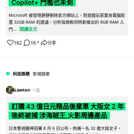
Copilot+ 門檻也未到
Microsoft 被發現靜靜刪除官方網站上，對遊戲玩家要為電腦配
置 32GB RAM 的建議。分析指微軟同時新推出的 8GB RAM 入
閱讀全文
門...
162
16
分享
↗
科技娛樂
影視娛樂
Lawton
1 日
訂購 43 億日元精品後棄單 大阪女 2 年
後終被捕 涉海賊王,火影周邊產品
日本警視廳神田署 8 月 6 日公布，拘捕一名 32 歲大阪女子，