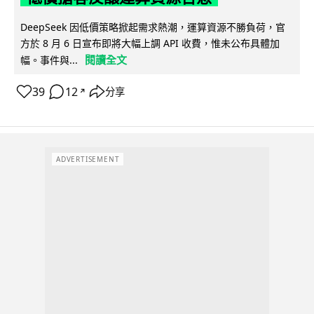
DeepSeek 因低價策略掀起需求熱潮，運算資源不勝負荷，官
方於 8 月 6 日宣布即將大幅上調 API 收費，惟未公布具體加
閱讀全文
幅。事件與...
39
12
分享
↗
ADVERTISEMENT