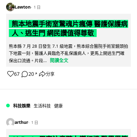
Lawton
1 日
熊本地震手術室驚魂片瘋傳 醫護保護病
人、逃生門 網民讚值得尊敬
熊本縣 7 月 28 日發生 7.1 級地震，熊本綜合醫院手術室鏡頭拍
下地震一刻，醫護人員臨危不亂保護病人，更馬上開逃生門確
閱讀全文
保出口流通。片段...
67
20
分享
↗
科技娛樂
生活科技
健康
arthur
1 日