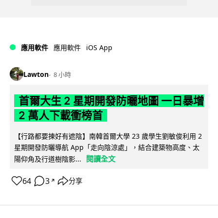
iOS App
應用軟件
應用軟件
Lawton
8 小時
首爾大生 2 星期開發防曬地圖 一日暴增
2 萬人下載衝榜首
【行路都要揀好有遮陰】南韓首爾大學 23 歲學生劉敏俊利用 2
星期開發防曬導航 App「走向陰涼處」，結合建築物高度、太
閱讀全文
陽仰角及行道樹陰影...
64
3
分享
↗