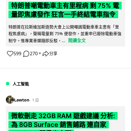
特朗普嘲電動車主有里程病 剩 75% 電
量即焦慮發作 狂言一手終結電車指令
特朗普在拉斯維加斯造勢大會上公開嘲諷電動車車主患有「里
程焦慮病」，聲稱電量剩 75% 便發作，並重申已廢除電動車強
閱讀全文
制令。惟專業車媒隨即反駁，...
599
270
分享
↗
人工智能
Lawton
1 日
微軟刪走 32GB RAM 遊戲建議 分析:
為 8GB Surface 銷售鋪路 連自家