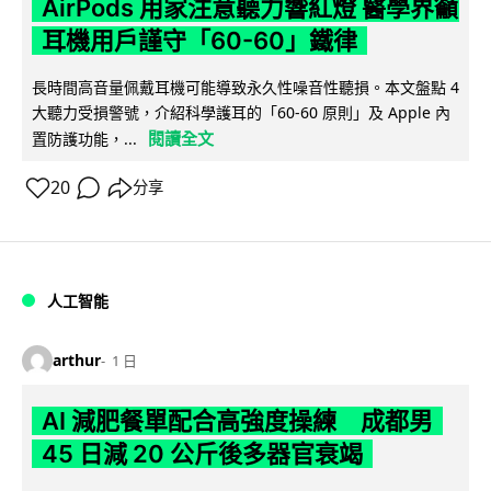
AirPods 用家注意聽力響紅燈 醫學界籲
耳機用戶謹守「60-60」鐵律
長時間高音量佩戴耳機可能導致永久性噪音性聽損。本文盤點 4
大聽力受損警號，介紹科學護耳的「60-60 原則」及 Apple 內
閱讀全文
置防護功能，...
20
分享
人工智能
arthur
1 日
AI 減肥餐單配合高強度操練 成都男
45 日減 20 公斤後多器官衰竭