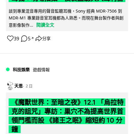
談到專業混音專用的聲音監聽耳機，Sony 經典 MDR-7506 到
MDR-M1 專業錄音室耳機都為人熟悉。而現在舞台製作者與創
閱讀全文
意影像製作...
39
5
分享
↗
科技娛樂
遊戲情報
天恩
2 日
《魔獸世界：至暗之夜》12.1 「烏拉特
克的詛咒」專訪：巢穴不為提高世界首
領門檻而設 《諸王之眠》縮短約 10 分
鐘