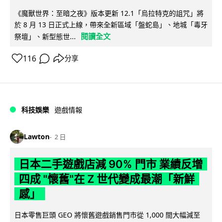
《魔獸世界：至暗之夜》版本更新 12.1「烏拉特克的詛咒」將
於 8 月 13 日正式上線，帶來全新區域「盤蛇島」、地城「毒牙
閱讀全文
祭壇」、新型態世...
116
分享
科技娛樂
遊戲情報
Lawton
2 日
日本二手遊戲店減 90% 門市 業績反增
四成 "懷舊"在 Z 世代變成最潮「新鮮
感」
日本零售巨頭 GEO 將懷舊遊戲銷售門市從 1,000 間大幅減至