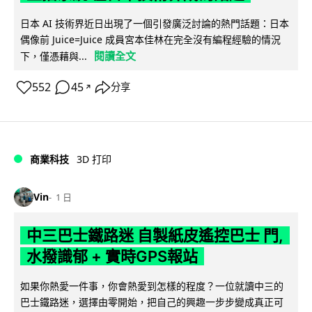
日本 AI 技術界近日出現了一個引發廣泛討論的熱門話題：日本
偶像前 Juice=Juice 成員宮本佳林在完全沒有編程經驗的情況
閱讀全文
下，僅憑藉與...
552
45
分享
↗
商業科技
3D 打印
Vin
1 日
中三巴士鐵路迷 自製紙皮遙控巴士 門,
水撥識郁 + 實時GPS報站
如果你熱愛一件事，你會熱愛到怎樣的程度？一位就讀中三的
巴士鐵路迷，選擇由零開始，把自己的興趣一步步變成真正可