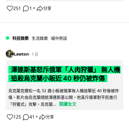
251
1
分享
↗
科技娛樂
生活娛樂
城中熱話
Lawton
1 日
澤連斯基怒斥俄軍「人肉狩獵」 無人機
追殺烏克蘭小販近 40 秒仍被炸傷
烏克蘭克爾松一名 52 歲小販被俄軍無人機追擊近 40 秒後被炸
傷，影片由烏克蘭總統澤連斯基公開。他直斥俄軍對平民進行
閱讀全文
「狩獵式」攻擊，烏克蘭...
125
41
分享
↗