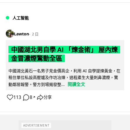
人工智能
Lawton
2 日
中國湖北男自學 AI 「煉金術」 屋內煉
金冒濃煙驚動全區
中國湖北黃石一名男子見金價高企，利用 AI 自學提煉黃金，在
租住單位私設高壓爐及作坊冶煉，過程產生大量刺鼻濃煙，驚
閱讀全文
動鄰居報警。警方到場揭發整...
113
8
分享
↗
ADVERTISEMENT