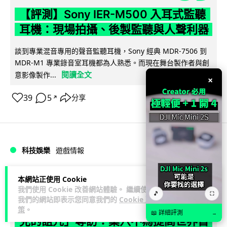
【評測】Sony IER-M500 入耳式監聽
耳機：現場拍攝、後製監聽與人聲利器
談到專業混音專用的聲音監聽耳機，Sony 經典 MDR-7506 到
MDR-M1 專業錄音室耳機都為人熟悉。而現在舞台製作者與創
閱讀全文
意影像製作...
×
39
5
分享
↗
科技娛樂
遊戲情報
天恩
2 日
本網站正使用 Cookie
我們使用 Cookie 改善網站體驗。 繼續使用
🎵
⛶
我們的網站即表示您同意我們的
Cookie 政
《魔獸世界：至暗之夜》12.1 「烏拉特
策
。
📖 詳細評測
→
克的詛咒」專訪：巢穴不為提高世界首