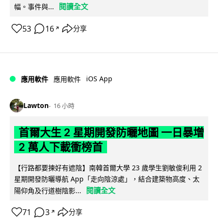
閱讀全文
幅。事件與...
53
16
分享
↗
iOS App
應用軟件
應用軟件
Lawton
16 小時
首爾大生 2 星期開發防曬地圖 一日暴增
2 萬人下載衝榜首
【行路都要揀好有遮陰】南韓首爾大學 23 歲學生劉敏俊利用 2
星期開發防曬導航 App「走向陰涼處」，結合建築物高度、太
閱讀全文
陽仰角及行道樹陰影...
71
3
分享
↗