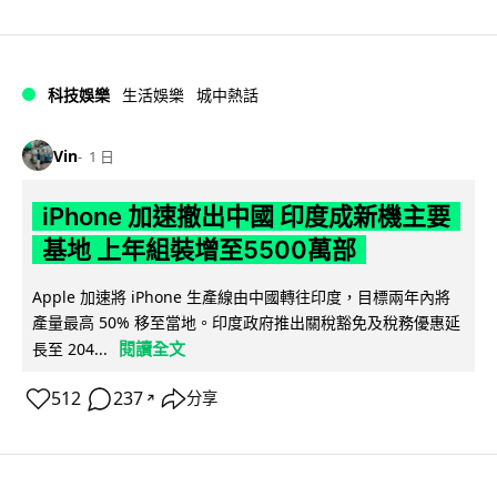
科技娛樂
生活娛樂
城中熱話
Vin
1 日
iPhone 加速撤出中國 印度成新機主要
基地 上年組裝增至5500萬部
Apple 加速將 iPhone 生產線由中國轉往印度，目標兩年內將
產量最高 50% 移至當地。印度政府推出關稅豁免及稅務優惠延
閱讀全文
長至 204...
512
237
分享
↗