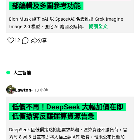
部編輯及多圖參考功能
Elon Musk 旗下 xAI 以 SpaceXAI 名義推出 Grok Imagine
閱讀全文
Image 2.0 模型，強化 AI 繪圖及編輯...
12
分享
人工智能
Lawton
13 小時
低價不再！DeepSeek 大幅加價在即
低價搶客反釀運算資源告急
DeepSeek 因低價策略掀起需求熱潮，運算資源不勝負荷，官
方於 8 月 6 日宣布即將大幅上調 API 收費，惟未公布具體加