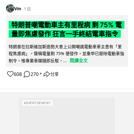
Vin
1 日
特朗普嘲電動車主有里程病 剩 75% 電
量即焦慮發作 狂言一手終結電車指令
特朗普在拉斯維加斯造勢大會上公開嘲諷電動車車主患有「里
程焦慮病」，聲稱電量剩 75% 便發作，並重申已廢除電動車強
閱讀全文
制令。惟專業車媒隨即反駁，...
608
270
分享
↗
ADVERTISEMENT