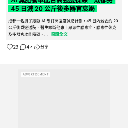
AI 減肥餐單配合高強度操練 成都男
45 日減 20 公斤後多器官衰竭
成都一名男子跟隨 AI 制訂高強度減脂計劃，45 日內減去約 20
公斤後昏迷送院。醫生診斷他患上尿源性膿毒症、膿毒性休克
閱讀全文
及多器官功能障礙。...
23
4
分享
↗
ADVERTISEMENT