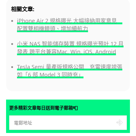
相關文章:
iPhone Air 2 規格曝光 大幅接納用家意見
配置雙相機鏡頭、增加續航力
小米 NAS 智能儲存裝置 規格曝光預計 12 月
發表 跨平台兼容Mac, Win, iOS, Android
Tesla Semi 量產版規格公開 充電速度誇張
如「6 部 Model 3 同時充」
📮
更多精彩文章每日送到電子郵箱