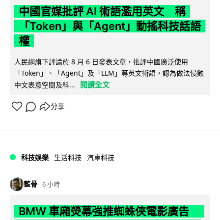
中國官媒批評 AI 術語濫用英文 稱
「Token」與「Agent」動搖科技話語
權
人民網旗下評論於 8 月 6 日發表文章，批評中國廣泛使用
「Token」、「Agent」及「LLM」等英文術語，認為做法侵蝕
閱讀全文
中文表意空間及科...
分享
科技娛樂
生活科技
汽車科技
藍骨
6 小時
BMW 車廂熒幕強推蜘蛛俠電影廣告