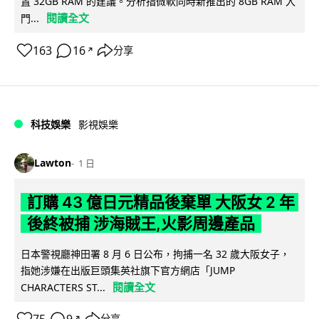
置 32GB RAM 的建議。分析指微軟同時新推出的 8GB RAM 入
閱讀全文
門...
163
16
分享
↗
科技娛樂
影視娛樂
Lawton
1 日
訂購 43 億日元精品後棄單 大阪女 2 年
後終被捕 涉海賊王,火影周邊產品
日本警視廳神田署 8 月 6 日公布，拘捕一名 32 歲大阪女子，
指她涉嫌在出版巨頭集英社旗下官方網店「JUMP
閱讀全文
CHARACTERS ST...
分享
↗