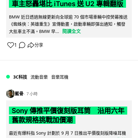
車主怒轟堪比 iTunes 送 U2 專輯翻版
BMW 近日透過無線更新向全球逾 70 個市場車輛中控熒幕推送
《蜘蛛俠：英雄重生》宣傳動畫，啟動車輛即彈出通知，觸發
閱讀全文
大批車主不滿。BMW 早...
1
分享
3C科技
流動音樂
音樂耳機
藍骨
7 小時
Sony 傳推平價復刻版耳筒 沿用六年
舊款規格挑戰加價潮
最近有爆料指 Sony 計劃於 9 月 7 日推出平價復刻版降噪耳機