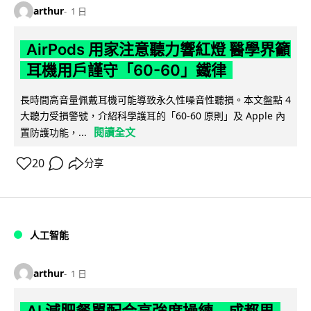
arthur
1 日
AirPods 用家注意聽力響紅燈 醫學界籲
耳機用戶謹守「60-60」鐵律
長時間高音量佩戴耳機可能導致永久性噪音性聽損。本文盤點 4
大聽力受損警號，介紹科學護耳的「60-60 原則」及 Apple 內
閱讀全文
置防護功能，...
20
分享
人工智能
arthur
1 日