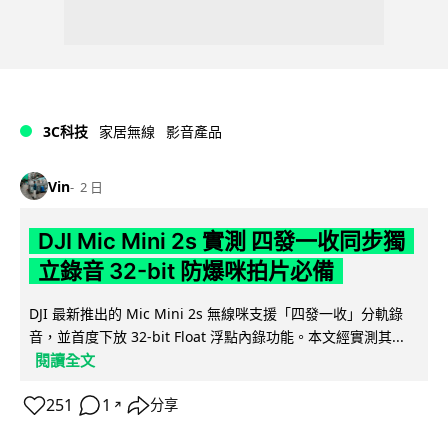
3C科技
家居無線
影音產品
Vin
2 日
DJI Mic Mini 2s 實測 四發一收同步獨
立錄音 32-bit 防爆咪拍片必備
DJI 最新推出的 Mic Mini 2s 無線咪支援「四發一收」分軌錄
音，並首度下放 32-bit Float 浮點內錄功能。本文經實測其...
閱讀全文
251
1
分享
↗