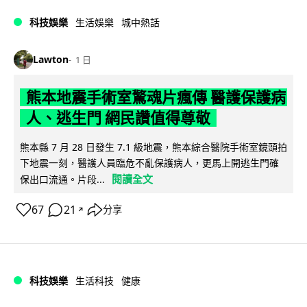
科技娛樂
生活娛樂
城中熱話
Lawton
1 日
熊本地震手術室驚魂片瘋傳 醫護保護病
人、逃生門 網民讚值得尊敬
熊本縣 7 月 28 日發生 7.1 級地震，熊本綜合醫院手術室鏡頭拍
下地震一刻，醫護人員臨危不亂保護病人，更馬上開逃生門確
閱讀全文
保出口流通。片段...
67
21
分享
↗
科技娛樂
生活科技
健康