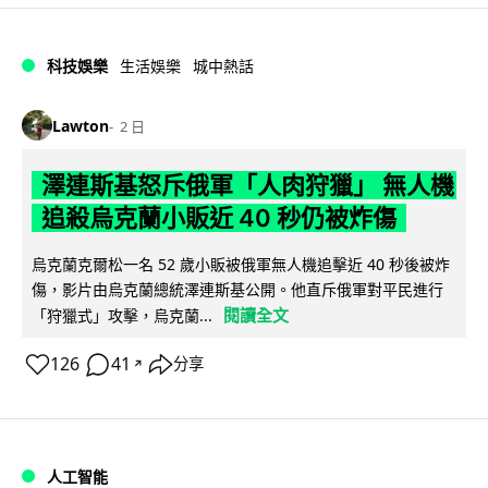
科技娛樂
生活娛樂
城中熱話
Lawton
2 日
澤連斯基怒斥俄軍「人肉狩獵」 無人機
追殺烏克蘭小販近 40 秒仍被炸傷
烏克蘭克爾松一名 52 歲小販被俄軍無人機追擊近 40 秒後被炸
傷，影片由烏克蘭總統澤連斯基公開。他直斥俄軍對平民進行
閱讀全文
「狩獵式」攻擊，烏克蘭...
126
41
分享
↗
人工智能