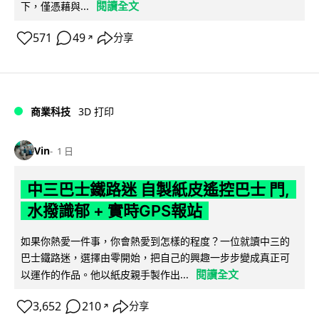
閱讀全文
下，僅憑藉與...
571
49
分享
↗
商業科技
3D 打印
Vin
1 日
中三巴士鐵路迷 自製紙皮遙控巴士 門,
水撥識郁 + 實時GPS報站
如果你熱愛一件事，你會熱愛到怎樣的程度？一位就讀中三的
巴士鐵路迷，選擇由零開始，把自己的興趣一步步變成真正可
閱讀全文
以運作的作品。他以紙皮親手製作出...
3,652
210
分享
↗