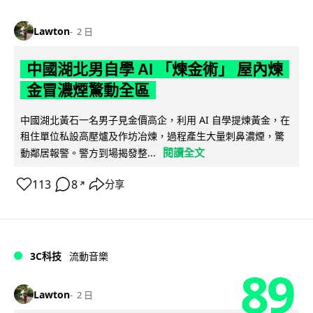
Lawton
2 日
中國湖北男自學 AI 「煉金術」 屋內煉
金冒濃煙驚動全區
中國湖北黃石一名男子見金價高企，利用 AI 自學提煉黃金，在
租住單位私設高壓爐及作坊冶煉，過程產生大量刺鼻濃煙，驚
閱讀全文
動鄰居報警。警方到場揭發整...
113
8
分享
↗
3C科技
流動音樂
89
Lawton
2 日