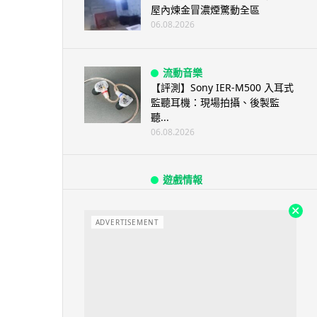
屋內煉金冒濃煙驚動全區
06.08.2026
流動音樂
【評測】Sony IER-M500 入耳式
監聽耳機：現場拍攝、後製監
聽...
06.08.2026
遊戲情報
《魔獸世界：至暗之夜》12.1
「烏拉特克的詛咒」專訪：巢穴
不為提高世...
ADVERTISEMENT
06.08.2026
遊戲情報
日本二手遊戲店減 90% 門市 業
績反增四成 “懷...