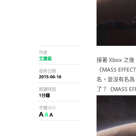
作者
艾露貓
接著 Xbox 
《MASS EFF
發佈日期
2015-06-16
名，並沒有名為《
了？《MASS EF
閱讀時間
1分鐘
字體大小
A
A
A