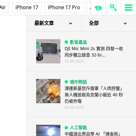
Air
iPhone 17
iPhone 17 Pro
AirPods Pro 3
Ap
最新文章
全部
影音產品
DJI Mic Mini 2s 實測 四發一收
同步獨立錄音 32-bi...
06.08.2026
城中熱話
澤連斯基怒斥俄軍「人肉狩獵」
無人機追殺烏克蘭小販近 40 秒
仍被炸傷
06.08.2026
人工智能
中國湖北男自學 AI 「煉金術」