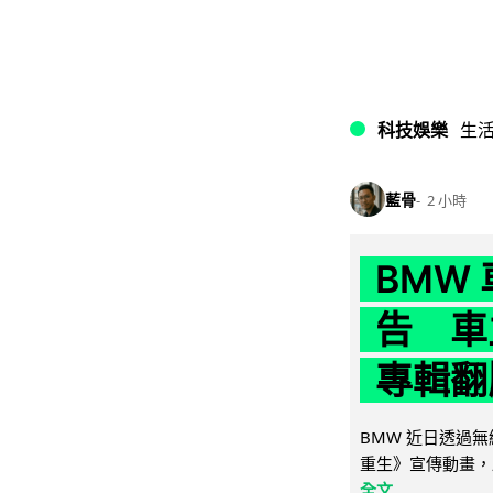
科技娛樂
生
藍骨
2 小時
BMW
告 車主
專輯翻
BMW 近日透過
重生》宣傳動畫，
全文