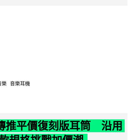
音樂
音樂耳機
y 傳推平價復刻版耳筒 沿用