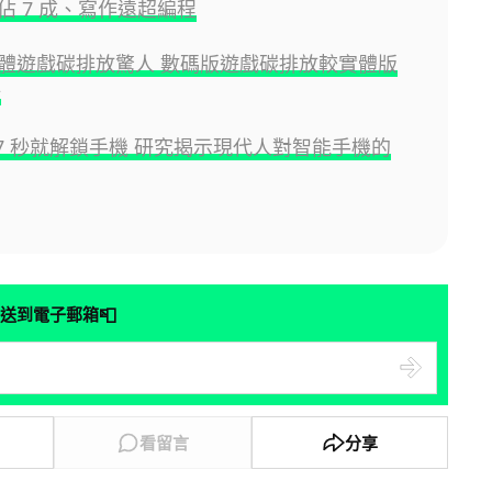
佔 7 成、寫作遠超編程
體遊戲碳排放驚人 數碼版遊戲碳排放較實體版
倍
47 秒就解鎖手機 研究揭示現代人對智能手機的
📮
送到電子郵箱
看留言
分享