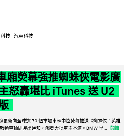
活科技
汽車科技
 車廂熒幕強推蜘蛛俠電影廣
怒轟堪比 iTunes 送 U2
版
無線更新向全球逾 70 個市場車輛中控熒幕推送《蜘蛛俠：英雄
啟動車輛即彈出通知，觸發大批車主不滿。BMW 早...
閱讀