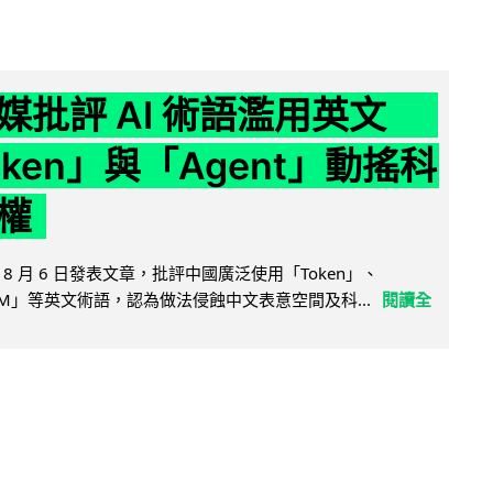
媒批評 AI 術語濫用英文
ken」與「Agent」動搖科
權
8 月 6 日發表文章，批評中國廣泛使用「Token」、
LLM」等英文術語，認為做法侵蝕中文表意空間及科...
閱讀全