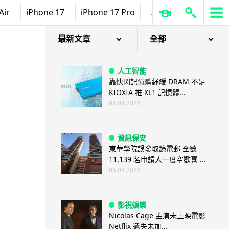
Air
iPhone 17
iPhone 17 Pro
AirPods Pro 3
Ap
最新文章
全部
人工智能
靠快閃記憶體紓緩 DRAM 不足
KIOXIA 推 XL1 記憶體...
05.08.2026
資訊保安
東華學院誤發取錄電郵 全數
11,139 名申請人一度空歡喜 ...
05.08.2026
影視娛樂
Nicolas Cage 主演未上映電影
Netflix 遺失未加...