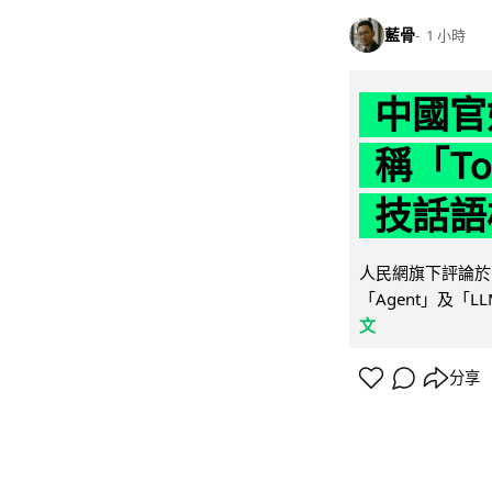
藍骨
1 小時
中國官
稱「To
技話語
人民網旗下評論於 
「Agent」及「
文
分享