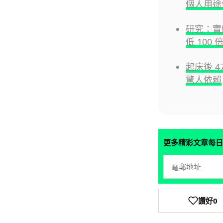
個人用途
研究：實
低 100 
起床後 
驚人依賴
更多精彩文章每日
讚好
0