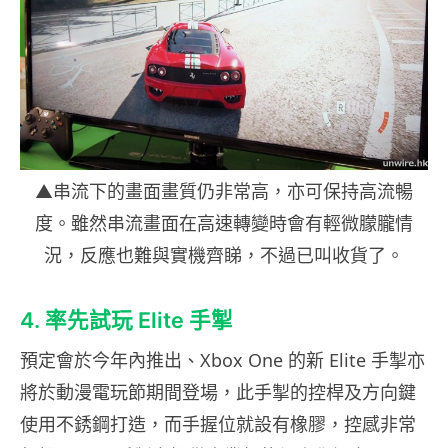
▲串流下的畫面畫質仍非常高，亦可保持高流暢
度。雖然串流畫面在高速轉變時會有輕微朦朧情
況，反應也難與實機齊睇，不過已叫收貨了。
4. 率先試玩 Elite 手掣
預定會於今年內推出、Xbox One 的新 Elite 手掣亦
將於動漫電玩節期間登場，此手掣的控桿及方向鍵
使用不銹鋼打造，而手握位就設有橡膠，控感非常