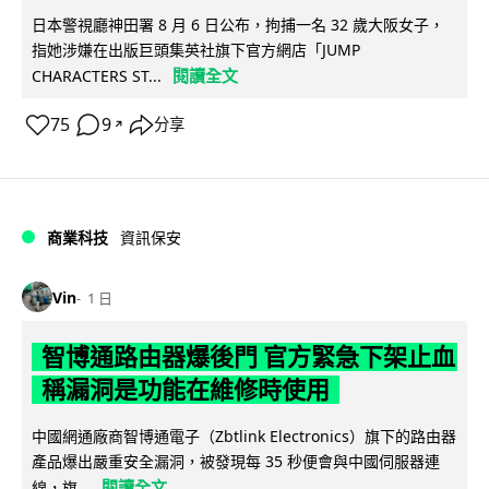
日本警視廳神田署 8 月 6 日公布，拘捕一名 32 歲大阪女子，
指她涉嫌在出版巨頭集英社旗下官方網店「JUMP
閱讀全文
CHARACTERS ST...
75
9
分享
↗
商業科技
資訊保安
Vin
1 日
智博通路由器爆後門 官方緊急下架止血
稱漏洞是功能在維修時使用
中國網通廠商智博通電子（Zbtlink Electronics）旗下的路由器
產品爆出嚴重安全漏洞，被發現每 35 秒便會與中國伺服器連
閱讀全文
線，旗...