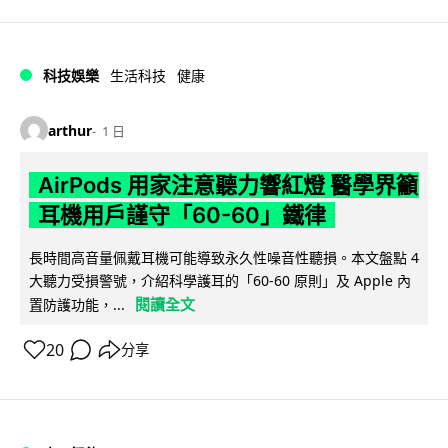
科技娛樂
生活科技
健康
arthur
1 日
AirPods 用家注意聽力響紅燈 醫學界籲
耳機用戶謹守「60-60」鐵律
長時間高音量佩戴耳機可能導致永久性噪音性聽損。本文盤點 4
大聽力受損警號，介紹科學護耳的「60-60 原則」及 Apple 內
閱讀全文
置防護功能，...
20
分享