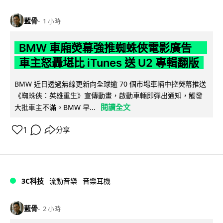
藍骨
1 小時
BMW 車廂熒幕強推蜘蛛俠電影廣告
車主怒轟堪比 iTunes 送 U2 專輯翻版
BMW 近日透過無線更新向全球逾 70 個市場車輛中控熒幕推送
《蜘蛛俠：英雄重生》宣傳動畫，啟動車輛即彈出通知，觸發
閱讀全文
大批車主不滿。BMW 早...
1
分享
3C科技
流動音樂
音樂耳機
藍骨
2 小時