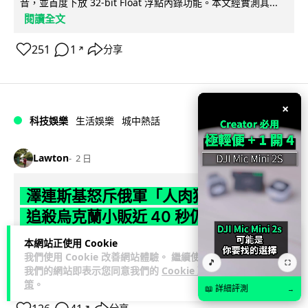
音，並首度下放 32-bit Float 浮點內錄功能。本文經實測其...
閱讀全文
251
1
分享
↗
×
科技娛樂
生活娛樂
城中熱話
Lawton
2 日
澤連斯基怒斥俄軍「人肉狩獵」 無人機
追殺烏克蘭小販近 40 秒仍被炸傷
本網站正使用 Cookie
烏克蘭克爾松一名 52 歲小販被俄軍無人機追擊近 40 秒後被炸
我們使用 Cookie 改善網站體驗。 繼續使用
傷，影片由烏克蘭總統澤連斯基公開。他直斥俄軍對平民進行
🎵
⛶
我們的網站即表示您同意我們的
Cookie 政
閱讀全文
「狩獵式」攻擊，烏克蘭...
策
。
📖 詳細評測
→