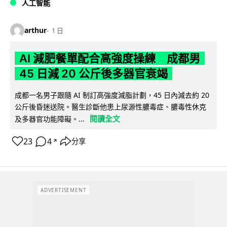
人工智能
arthur
1 日
AI 減肥餐單配合高強度操練 成都男
45 日減 20 公斤後多器官衰竭
成都一名男子跟隨 AI 制訂高強度減脂計劃，45 日內減去約 20
公斤後昏迷送院。醫生診斷他患上尿源性膿毒症、膿毒性休克
閱讀全文
及多器官功能障礙。...
23
4
分享
↗
ADVERTISEMENT