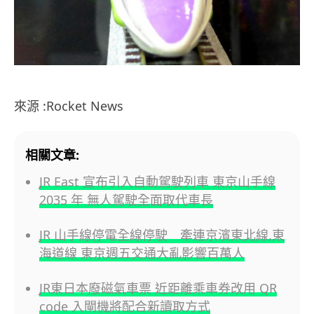
來源 :Rocket News
相關文章:
JR East 宣布引入自動駕駛列車 東京山手線
2035 年 無人駕駛全面取代車長
JR 山手線停電全線停駛 牽連京濱東北線,東
海道線 東京週五交通大亂影響百萬人
JR東日本廢磁氣車票 近距離乘車券改用 QR
code 入閘機將配合新讀取方式