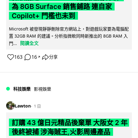
為 8GB Surface 銷售鋪路 連自家
Copilot+ 門檻也未到
Microsoft 被發現靜靜刪除官方網站上，對遊戲玩家要為電腦配
置 32GB RAM 的建議。分析指微軟同時新推出的 8GB RAM 入
閱讀全文
門...
163
16
分享
↗
科技娛樂
影視娛樂
Lawton
1 日
訂購 43 億日元精品後棄單 大阪女 2 年
後終被捕 涉海賊王,火影周邊產品