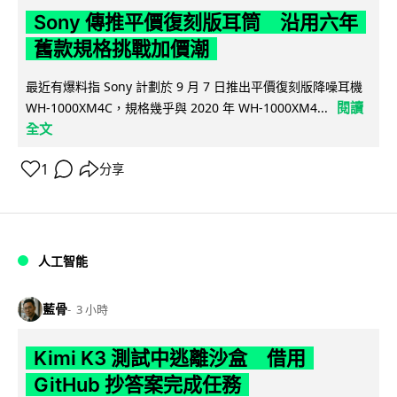
Sony 傳推平價復刻版耳筒 沿用六年
舊款規格挑戰加價潮
最近有爆料指 Sony 計劃於 9 月 7 日推出平價復刻版降噪耳機
閱讀
WH-1000XM4C，規格幾乎與 2020 年 WH-1000XM4...
全文
1
分享
人工智能
藍骨
3 小時
Kimi K3 測試中逃離沙盒 借用
GitHub 抄答案完成任務