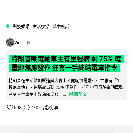
科技娛樂
生活娛樂
城中熱話
Vin
1 日
特朗普嘲電動車主有里程病 剩 75% 電
量即焦慮發作 狂言一手終結電車指令
特朗普在拉斯維加斯造勢大會上公開嘲諷電動車車主患有「里
程焦慮病」，聲稱電量剩 75% 便發作，並重申已廢除電動車強
閱讀全文
制令。惟專業車媒隨即反駁，...
608
270
分享
↗