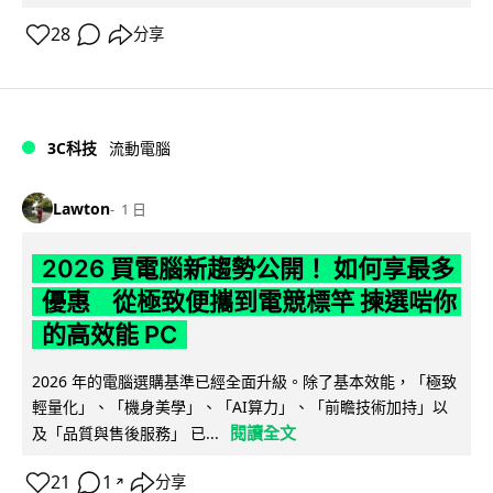
28
分享
3C科技
流動電腦
Lawton
1 日
2026 買電腦新趨勢公開！ 如何享最多
優惠 從極致便攜到電競標竿 揀選啱你
的高效能 PC
2026 年的電腦選購基準已經全面升級。除了基本效能，「極致
輕量化」、「機身美學」、「AI算力」、「前瞻技術加持」以
閱讀全文
及「品質與售後服務」 已...
21
1
分享
↗