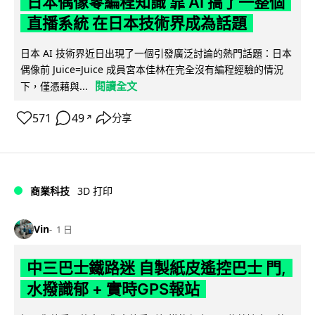
日本偶像零編程知識 靠 AI 搞了一整個
直播系統 在日本技術界成為話題
日本 AI 技術界近日出現了一個引發廣泛討論的熱門話題：日本
偶像前 Juice=Juice 成員宮本佳林在完全沒有編程經驗的情況
閱讀全文
下，僅憑藉與...
571
49
分享
↗
商業科技
3D 打印
Vin
1 日
中三巴士鐵路迷 自製紙皮遙控巴士 門,
水撥識郁 + 實時GPS報站