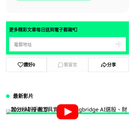
📮
更多精彩文章每日送到電子郵箱
讚好
0
看留言
分享
最新影片