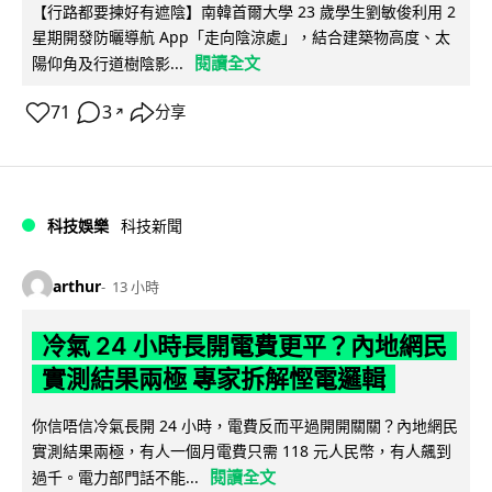
【行路都要揀好有遮陰】南韓首爾大學 23 歲學生劉敏俊利用 2
星期開發防曬導航 App「走向陰涼處」，結合建築物高度、太
閱讀全文
陽仰角及行道樹陰影...
71
3
分享
↗
科技娛樂
科技新聞
arthur
13 小時
冷氣 24 小時長開電費更平？內地網民
實測結果兩極 專家拆解慳電邏輯
你信唔信冷氣長開 24 小時，電費反而平過開開關關？內地網民
實測結果兩極，有人一個月電費只需 118 元人民幣，有人飆到
閱讀全文
過千。電力部門話不能...