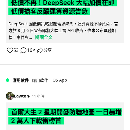
低價不再！DeepSeek 大幅加價在即
低價搶客反釀運算資源告急
DeepSeek 因低價策略掀起需求熱潮，運算資源不勝負荷，官
方於 8 月 6 日宣布即將大幅上調 API 收費，惟未公布具體加
閱讀全文
幅。事件與...
53
16
分享
↗
iOS App
應用軟件
應用軟件
Lawton
11 小時
首爾大生 2 星期開發防曬地圖 一日暴增
2 萬人下載衝榜首