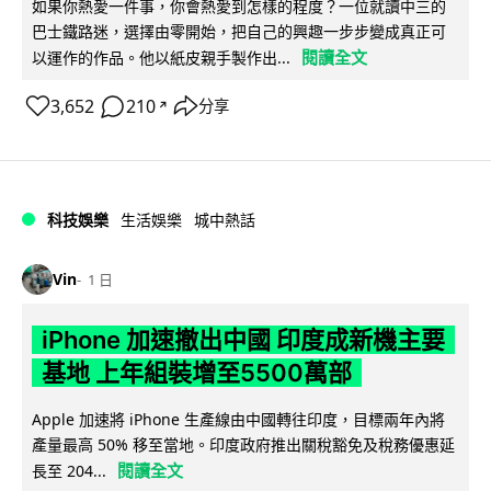
如果你熱愛一件事，你會熱愛到怎樣的程度？一位就讀中三的
巴士鐵路迷，選擇由零開始，把自己的興趣一步步變成真正可
閱讀全文
以運作的作品。他以紙皮親手製作出...
3,652
210
分享
↗
科技娛樂
生活娛樂
城中熱話
Vin
1 日
iPhone 加速撤出中國 印度成新機主要
基地 上年組裝增至5500萬部
Apple 加速將 iPhone 生產線由中國轉往印度，目標兩年內將
產量最高 50% 移至當地。印度政府推出關稅豁免及稅務優惠延
閱讀全文
長至 204...