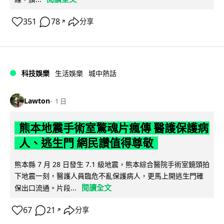
351
78
分享
↗
科技娛樂
生活娛樂
城中熱話
Lawton
1 日
熊本地震手術室驚魂片瘋傳 醫護保護病
人、逃生門 網民讚值得尊敬
熊本縣 7 月 28 日發生 7.1 級地震，熊本綜合醫院手術室鏡頭拍
下地震一刻，醫護人員臨危不亂保護病人，更馬上開逃生門確
閱讀全文
保出口流通。片段...
67
21
分享
↗