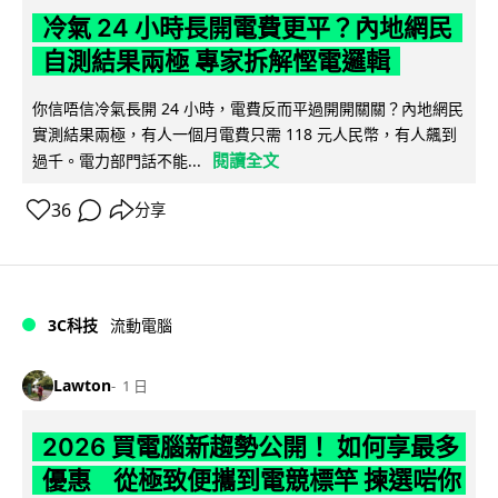
冷氣 24 小時長開電費更平？內地網民
自測結果兩極 專家拆解慳電邏輯
你信唔信冷氣長開 24 小時，電費反而平過開開關關？內地網民
實測結果兩極，有人一個月電費只需 118 元人民幣，有人飆到
閱讀全文
過千。電力部門話不能...
36
分享
3C科技
流動電腦
Lawton
1 日
2026 買電腦新趨勢公開！ 如何享最多
優惠 從極致便攜到電競標竿 揀選啱你