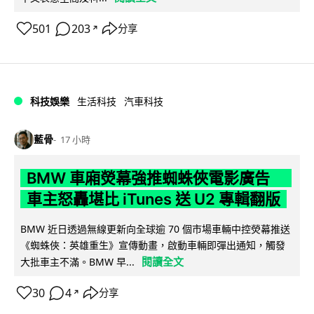
501
203
分享
↗
科技娛樂
生活科技
汽車科技
藍骨
17 小時
BMW 車廂熒幕強推蜘蛛俠電影廣告
車主怒轟堪比 iTunes 送 U2 專輯翻版
BMW 近日透過無線更新向全球逾 70 個市場車輛中控熒幕推送
《蜘蛛俠：英雄重生》宣傳動畫，啟動車輛即彈出通知，觸發
閱讀全文
大批車主不滿。BMW 早...
30
4
分享
↗