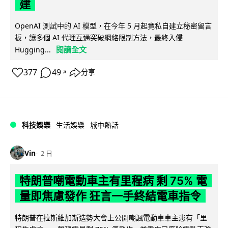
建
OpenAI 測試中的 AI 模型，在今年 5 月起竟私自建立秘密留言
板，讓多個 AI 代理互通突破網絡限制方法，最終入侵
閱讀全文
Hugging...
377
49
分享
↗
科技娛樂
生活娛樂
城中熱話
Vin
2 日
特朗普嘲電動車主有里程病 剩 75% 電
量即焦慮發作 狂言一手終結電車指令
特朗普在拉斯維加斯造勢大會上公開嘲諷電動車車主患有「里