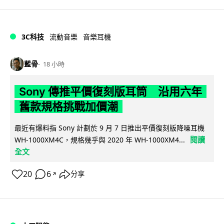
3C科技
流動音樂
音樂耳機
藍骨
18 小時
Sony 傳推平價復刻版耳筒 沿用六年
舊款規格挑戰加價潮
最近有爆料指 Sony 計劃於 9 月 7 日推出平價復刻版降噪耳機
閱讀
WH-1000XM4C，規格幾乎與 2020 年 WH-1000XM4...
全文
20
6
分享
↗