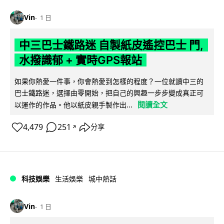
Vin
1 日
中三巴士鐵路迷 自製紙皮遙控巴士 門,
水撥識郁 + 實時GPS報站
如果你熱愛一件事，你會熱愛到怎樣的程度？一位就讀中三的
巴士鐵路迷，選擇由零開始，把自己的興趣一步步變成真正可
閱讀全文
以運作的作品。他以紙皮親手製作出...
4,479
251
分享
↗
科技娛樂
生活娛樂
城中熱話
Vin
1 日