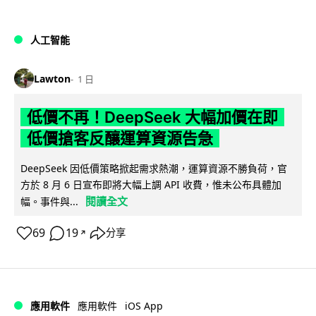
人工智能
Lawton
1 日
低價不再！DeepSeek 大幅加價在即
低價搶客反釀運算資源告急
DeepSeek 因低價策略掀起需求熱潮，運算資源不勝負荷，官
方於 8 月 6 日宣布即將大幅上調 API 收費，惟未公布具體加
閱讀全文
幅。事件與...
69
19
分享
↗
iOS App
應用軟件
應用軟件