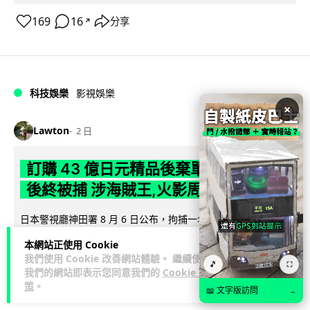
169
16
分享
↗
科技娛樂
影視娛樂
×
Lawton
2 日
訂購 43 億日元精品後棄單 大阪女 2 年
後終被捕 涉海賊王,火影周邊產品
日本警視廳神田署 8 月 6 日公布，拘捕一名 32 歲大阪女子，
指她涉嫌在出版巨頭集英社旗下官方網店「JUMP
本網站正使用 Cookie
閱讀全文
CHARACTERS ST...
我們使用 Cookie 改善網站體驗。 繼續使用
🎵
⛶
我們的網站即表示您同意我們的
Cookie 政
79
10
分享
↗
策
。
📖 文字版訪問
→