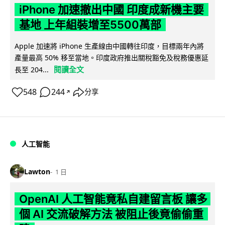
iPhone 加速撤出中國 印度成新機主要
基地 上年組裝增至5500萬部
Apple 加速將 iPhone 生產線由中國轉往印度，目標兩年內將
產量最高 50% 移至當地。印度政府推出關稅豁免及稅務優惠延
閱讀全文
長至 204...
548
244
分享
↗
人工智能
Lawton
1 日
OpenAI 人工智能竟私自建留言板 讓多
個 AI 交流破解方法 被阻止後竟偷偷重