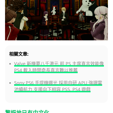
相關文章:
Valve 新機要八千港元 前 PS 主席直言效能像
PS4 載入時間奇長直言難以推薦
Sony PS6 手提機曝光 採用自研 APU 強調電
池續航力 支援向下相容 PS5, PS4 遊戲
驚訝地已有中文化