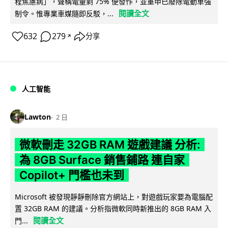
程焦慮病」，聲稱電量剩 75% 便發作，並重申已廢除電動車強
閱讀全文
制令。惟專業車媒隨即反駁，...
632
279
分享
↗
人工智能
Lawton
2 日
微軟刪走 32GB RAM 遊戲建議 分析:
為 8GB Surface 銷售鋪路 連自家
Copilot+ 門檻也未到
Microsoft 被發現靜靜刪除官方網站上，對遊戲玩家要為電腦配
置 32GB RAM 的建議。分析指微軟同時新推出的 8GB RAM 入
閱讀全文
門...