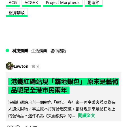
ACG
ACGHK
Project Morpheus
動漫節
槍彈辯駁
科技娛樂
生活娛樂
城中熱話
Lawton
19 分
港鐵紅磡站現「黐地銀包」 原來是藝術
品呃足全港市民兩年
港鐵紅磡站月台一個銀色「銀包」多年來一再令乘客誤以為有
人遺失財物，事主原本打算拾起交還，卻發現原來是黏在地上
閱讀全文
的藝術品。這件名為《失而復得》的...