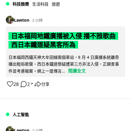
科技娛樂
生活科技
旅遊
Lawton
2 小時
日本福岡地鐵廣播被入侵 播不雅歌曲
西日本鐵道疑黑客所為
日本福岡西鐵天神大牟田線兩個車站，8 月 4 日廣播系統離奇
播出粗俗歌聲，西日本鐵道懷疑遭第三方非法入侵，正調查事
閱讀全文
件並考慮報案。網上一度傳言...
28
2
分享
↗
人工智能
Lawton
2 小時