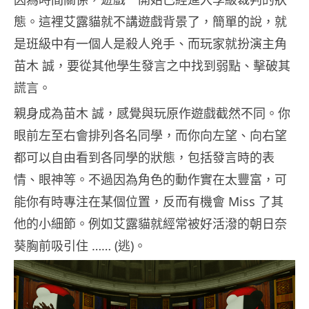
態。這裡艾露貓就不講遊戲背景了，簡單的說，就
是班級中有一個人是殺人兇手、而玩家就扮演主角
苗木 誠，要從其他學生發言之中找到弱點、擊破其
謊言。
親身成為苗木 誠，感覺與玩原作遊戲截然不同。你
眼前左至右會排列各名同學，而你向左望、向右望
都可以自由看到各同學的狀態，包括發言時的表
情、眼神等。不過因為角色的動作實在太豐富，可
能你有時專注在某個位置，反而有機會 Miss 了其
他的小細節。例如艾露貓就經常被好活潑的朝日奈
葵胸前吸引住 …… (逃)。