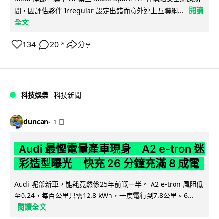
閱讀
間，因評估夥伴 Irregular 設定出錯而意外連上互聯網...
全文
134
20
分享
↗
科技娛樂
科技新聞
duncan
1 日
Audi 最慳電量產車現身 A2 e-tron 迷
彩造型曝光 快充 26 分鐘充滿 8 成電
Audi 呢部新車，能耗竟然係25年前嘅一半。 A2 e-tron 風阻低
至0.24，每百公里只需12.8 kWh，一度電行到7.8公里。6...
閱讀全文