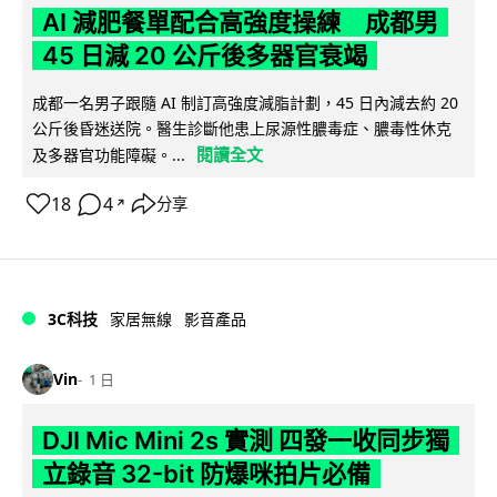
AI 減肥餐單配合高強度操練 成都男
45 日減 20 公斤後多器官衰竭
成都一名男子跟隨 AI 制訂高強度減脂計劃，45 日內減去約 20
公斤後昏迷送院。醫生診斷他患上尿源性膿毒症、膿毒性休克
閱讀全文
及多器官功能障礙。...
18
4
分享
↗
3C科技
家居無線
影音產品
Vin
1 日
DJI Mic Mini 2s 實測 四發一收同步獨
立錄音 32-bit 防爆咪拍片必備