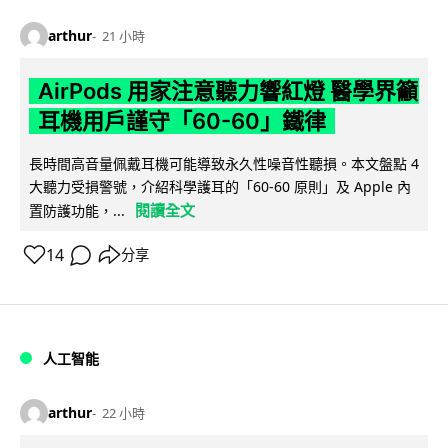
arthur
21 小時
AirPods 用家注意聽力響紅燈 醫學界籲
耳機用戶謹守「60-60」鐵律
長時間高音量佩戴耳機可能導致永久性噪音性聽損。本文盤點 4
大聽力受損警號，介紹科學護耳的「60-60 原則」及 Apple 內
閱讀全文
置防護功能，...
14
分享
人工智能
arthur
22 小時