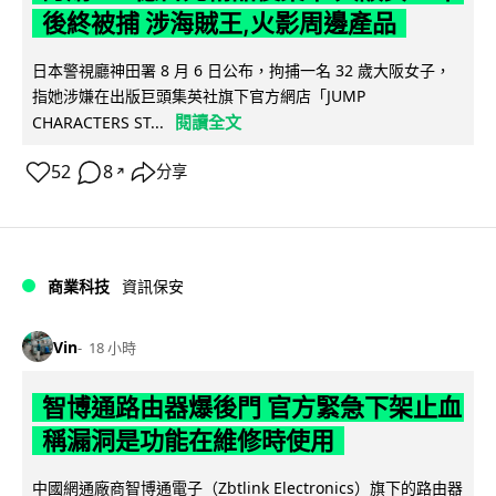
後終被捕 涉海賊王,火影周邊產品
日本警視廳神田署 8 月 6 日公布，拘捕一名 32 歲大阪女子，
指她涉嫌在出版巨頭集英社旗下官方網店「JUMP
閱讀全文
CHARACTERS ST...
52
8
分享
↗
商業科技
資訊保安
Vin
18 小時
智博通路由器爆後門 官方緊急下架止血
稱漏洞是功能在維修時使用
中國網通廠商智博通電子（Zbtlink Electronics）旗下的路由器