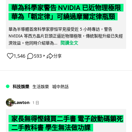
華為科學家警告 NVIDIA 已近物理極限
華為「韜定律」可繞過摩爾定律瓶頸
華為半導體首席科學家廖恒罕見接受近 5 小時專訪，警告
NVIDIA 等西方晶片巨頭正逼近物理極限，傳統製程升級已失經
閱讀全文
濟效益。他同時介紹華為...
1,546
593
分享
↗
科技娛樂
生活娛樂
城中熱話
Lawton
1 日
家長無得慳錢買二手書 電子啟動碼鎖死
二手教科書 學生無法做功課