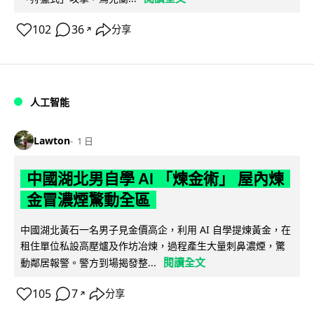
102
36
分享
↗
人工智能
Lawton
1 日
中國湖北男自學 AI 「煉金術」 屋內煉
金冒濃煙驚動全區
中國湖北黃石一名男子見金價高企，利用 AI 自學提煉黃金，在
租住單位私設高壓爐及作坊冶煉，過程產生大量刺鼻濃煙，驚
閱讀全文
動鄰居報警。警方到場揭發整...
105
7
分享
↗