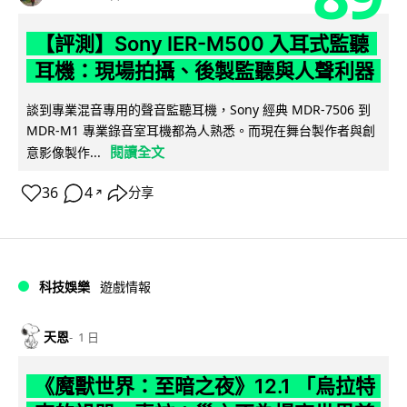
【評測】Sony IER-M500 入耳式監聽
耳機：現場拍攝、後製監聽與人聲利器
談到專業混音專用的聲音監聽耳機，Sony 經典 MDR-7506 到
MDR-M1 專業錄音室耳機都為人熟悉。而現在舞台製作者與創
閱讀全文
意影像製作...
36
4
分享
↗
科技娛樂
遊戲情報
天恩
1 日
《魔獸世界：至暗之夜》12.1 「烏拉特