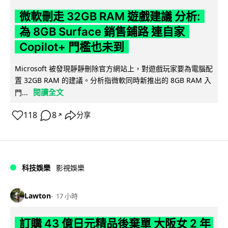
微軟刪走 32GB RAM 遊戲建議 分析:
為 8GB Surface 銷售鋪路 連自家
Copilot+ 門檻也未到
Microsoft 被發現靜靜刪除官方網站上，對遊戲玩家要為電腦配
置 32GB RAM 的建議。分析指微軟同時新推出的 8GB RAM 入
閱讀全文
門...
118
8
分享
↗
科技娛樂
影視娛樂
Lawton
17 小時
訂購 43 億日元精品後棄單 大阪女 2 年