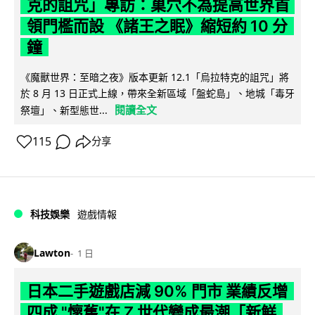
克的詛咒」專訪：巢穴不為提高世界首
領門檻而設 《諸王之眠》縮短約 10 分
鐘
《魔獸世界：至暗之夜》版本更新 12.1「烏拉特克的詛咒」將
於 8 月 13 日正式上線，帶來全新區域「盤蛇島」、地城「毒牙
閱讀全文
祭壇」、新型態世...
115
分享
科技娛樂
遊戲情報
Lawton
1 日
日本二手遊戲店減 90% 門市 業績反增
四成 "懷舊"在 Z 世代變成最潮「新鮮