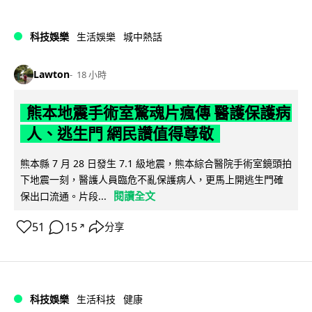
科技娛樂
生活娛樂
城中熱話
Lawton
18 小時
熊本地震手術室驚魂片瘋傳 醫護保護病
人、逃生門 網民讚值得尊敬
熊本縣 7 月 28 日發生 7.1 級地震，熊本綜合醫院手術室鏡頭拍
下地震一刻，醫護人員臨危不亂保護病人，更馬上開逃生門確
閱讀全文
保出口流通。片段...
51
15
分享
↗
科技娛樂
生活科技
健康