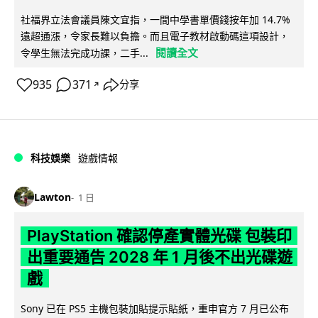
社福界立法會議員陳文宜指，一間中學書單價錢按年加 14.7%
遠超通漲，令家長難以負擔。而且電子教材啟動碼這項設計，
閱讀全文
令學生無法完成功課，二手...
935
371
分享
↗
科技娛樂
遊戲情報
Lawton
1 日
PlayStation 確認停產實體光碟 包裝印
出重要通告 2028 年 1 月後不出光碟遊
戲
Sony 已在 PS5 主機包裝加貼提示貼紙，重申官方 7 月已公布