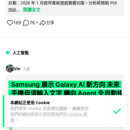
計劃：2028 年 1 月起停產新遊戲實體光碟。分析師預期 PS6
閱讀全文
因此...
169
76
分享
↗
人工智能
Vin
1 日
Samsung 展示 Galaxy AI 新方向 未來
手機毋須輸入文字 轉向 Agent 全自動操
作
本網站正使用 Cookie
我們使用 Cookie 改善網站體驗。 繼續使用
我們的網站即表示您同意我們的
Cookie 政
Samsung 電子 MX 部門顧客體驗辦公室主管兼副總裁 Jay Kim
策
。
閱讀全
表示，品牌正推動 Galaxy AI 邁向全自動化 Agent...
文