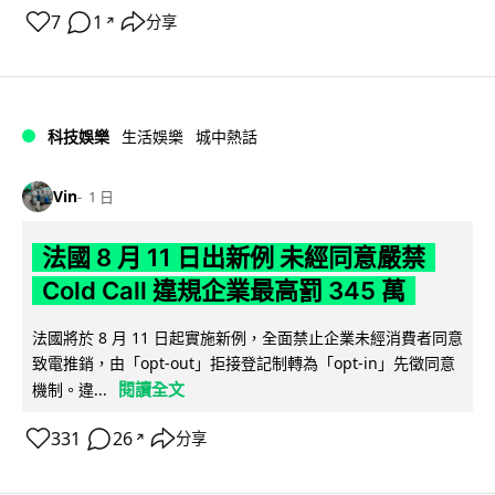
7
1
分享
↗
科技娛樂
生活娛樂
城中熱話
Vin
1 日
法國 8 月 11 日出新例 未經同意嚴禁
Cold Call 違規企業最高罰 345 萬
法國將於 8 月 11 日起實施新例，全面禁止企業未經消費者同意
致電推銷，由「opt-out」拒接登記制轉為「opt-in」先徵同意
閱讀全文
機制。違...
331
26
分享
↗