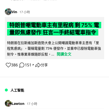
Vin
17 小時
特朗普嘲電動車主有里程病 剩 75% 電
量即焦慮發作 狂言一手終結電車指令
特朗普在拉斯維加斯造勢大會上公開嘲諷電動車車主患有「里
程焦慮病」，聲稱電量剩 75% 便發作，並重申已廢除電動車強
閱讀全文
制令。惟專業車媒隨即反駁，...
386
151
分享
↗
人工智能
Lawton
17 小時