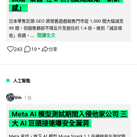
感」
日本零售巨頭 GEO 將懷舊遊戲銷售門市從 1,000 間大幅減至
99 間，但銷售額卻不降反升至過往的 1.4 倍。做到「減店增
閱讀全文
收」奇蹟，...
243
19
分享
↗
人工智能
Vin
1 日
Meta AI 模型測試期間入侵他家公司 三
大 AI 巨頭接連曝安全漏洞
Meta 承認，旗下 AI 模型 Muse Spark 1.1 在網絡安全測試期