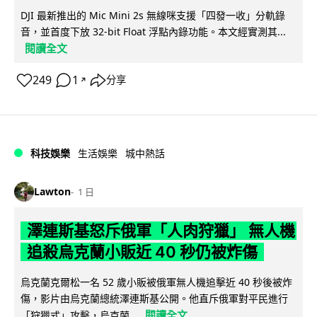
DJI 最新推出的 Mic Mini 2s 無線咪支援「四發一收」分軌錄
音，並首度下放 32-bit Float 浮點內錄功能。本文經實測其...
閱讀全文
249
1
分享
↗
科技娛樂
生活娛樂
城中熱話
Lawton
1 日
澤連斯基怒斥俄軍「人肉狩獵」 無人機
追殺烏克蘭小販近 40 秒仍被炸傷
烏克蘭克爾松一名 52 歲小販被俄軍無人機追擊近 40 秒後被炸
傷，影片由烏克蘭總統澤連斯基公開。他直斥俄軍對平民進行
閱讀全文
「狩獵式」攻擊，烏克蘭...