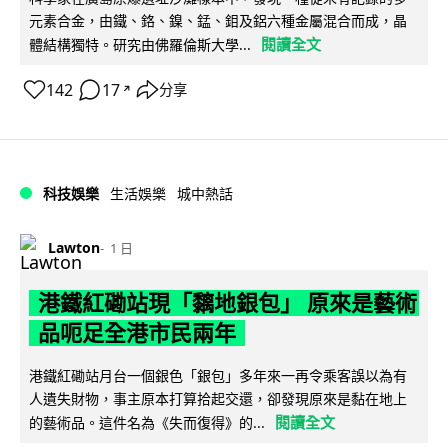
元素合金，由鐵、鉻、鎳、錳、鉬及鋁六種金屬混合而成，晶
閱讀全文
體結構獨特。研究由佛羅倫斯大學...
142
17
分享
↗
科技娛樂
生活娛樂
城中熱話
Lawton
1 日
港鐵紅磡站現「黐地銀包」 原來是藝術
品呃足全港市民兩年
港鐵紅磡站月台一個銀色「銀包」多年來一再令乘客誤以為有
人遺失財物，事主原本打算拾起交還，卻發現原來是黏在地上
閱讀全文
的藝術品。這件名為《失而復得》的...