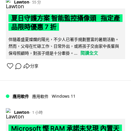
Lawton
55 分
夏日守護方案 智能監控攝像頭 指定產
品限時優惠 7 折
伴隨着盛夏燦爛的陽光，不少人已著手規劃豐富的暑期活動。
然而，父母在忙碌工作、日常外出，或將孩子交由家中長輩與
閱讀全文
保母照顧時，對孩子總是十分牽掛。...
分享
Windows 11
應用軟件
應用軟件
Lawton
1 小時
Microsoft 慳 RAM 承諾未兌現 內置天