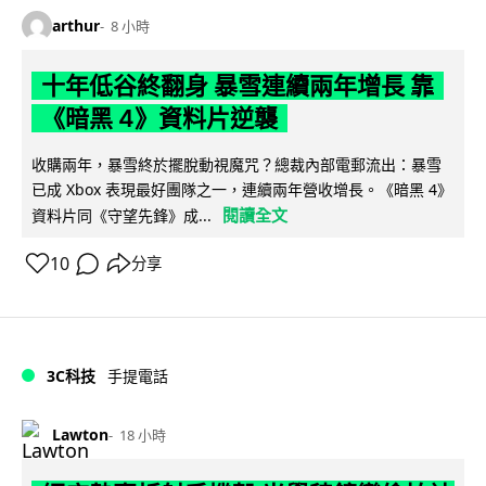
arthur
8 小時
十年低谷終翻身 暴雪連續兩年增長 靠
《暗黑 4》資料片逆襲
收購兩年，暴雪終於擺脫動視魔咒？總裁內部電郵流出：暴雪
已成 Xbox 表現最好團隊之一，連續兩年營收增長。《暗黑 4》
閱讀全文
資料片同《守望先鋒》成...
10
分享
3C科技
手提電話
Lawton
18 小時