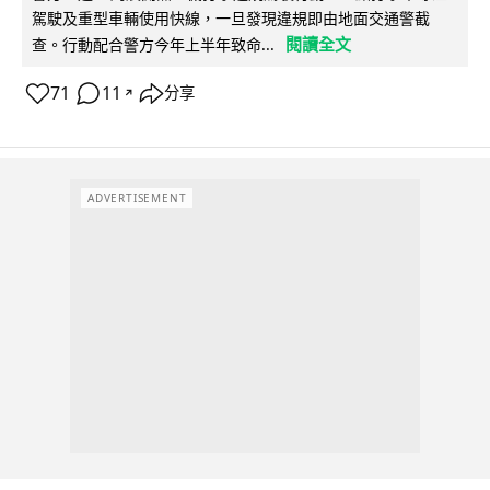
駕駛及重型車輛使用快線，一旦發現違規即由地面交通警截
閱讀全文
查。行動配合警方今年上半年致命...
71
11
分享
↗
ADVERTISEMENT