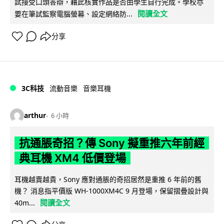
試接受口頭答辯，藉此核實作品是否由學生自行完成。學校亦
閱讀全文
要在筆試監察電腦螢幕、設定網絡防...
分享
3C科技
流動音樂
音樂耳機
arthur
6 小時
抗通脹奇招？傳 Sony 擬重推六年前經
典耳機 XM4 低價登場
耳機越賣越貴，Sony 應對通脹的奇招居然是重推 6 年前的舊
機？ 消息指平價版 WH-1000XM4C 9 月登場，保留摺疊設計與
閱讀全文
40m...