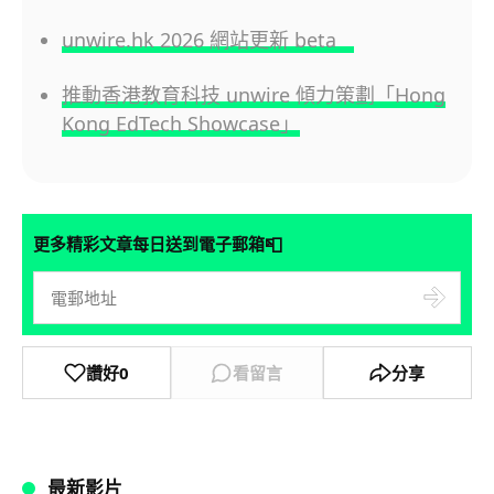
unwire.hk 2026 網站更新 beta
推動香港教育科技 unwire 傾力策劃「Hong
Kong EdTech Showcase」
📮
更多精彩文章每日送到電子郵箱
讚好
0
看留言
分享
最新影片