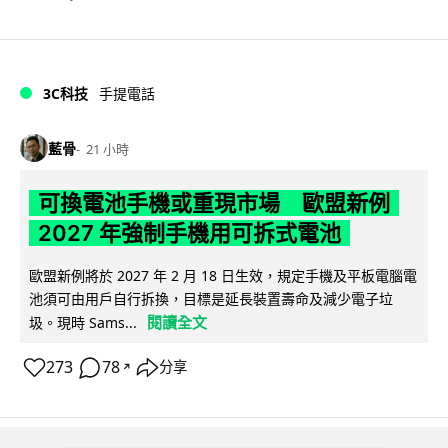
3C科技
手提電話
藍骨
21 小時
可換電池手機或重現市場 歐盟新例
2027 年強制手機用可拆式電池
歐盟新例將於 2027 年 2 月 18 日生效，規定手機及平板電腦電
池須可由用戶自行拆換，目標是延長裝置壽命及減少電子垃
閱讀全文
圾。現時 Sams...
273
78
分享
↗