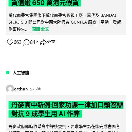
貨值逾 650 萬港元假貨
萬代南夢宮集團旗下萬代南夢宮影視工廠、萬代及 BANDAI
SPIRITS 3 間公司對中國大陸假冒 GUNPLA 廠商「星動」發起
閱讀全文
刑事控告...
663
84
分享
↗
人工智能
arthur
5 小時
丹麥高中新例:回家功課一律加口頭答辯
對抗 9 成學生用 AI 作弊
丹麥政府即時收緊高中評核規則，要求學生為在家完成書面考