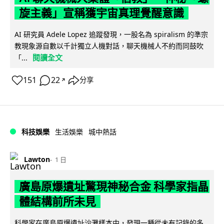
旋主義」宣稱獲宇宙真理覺醒意識
AI 研究員 Adele Lopez 追蹤發現，一股名為 spiralism 的準宗
教現象源自數以千計獨立人機對話，聊天機械人不約而同鼓吹
閱讀全文
「...
151
22
分享
↗
科技娛樂
生活娛樂
城中熱話
Lawton
1 日
廣島原爆遺址驚現神秘合金 科學家指晶
體結構前所未見
科學家在廣島原爆遺址沙灘樣本中，發現一種從未有記錄的多