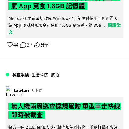
氣 App 竟食 1.6GB 記憶體
Microsoft 早前承諾改良 Windows 11 記憶體使用，但內置天
閱讀全
氣 App 測試發現最高可佔用 1.6GB 記憶體，對 8GB...
文
44
3
分享
↗
科技娛樂
生活科技
航拍
Lawton
3 小時
無人機兩周巡查違規駕駛 重型車走快線
即時被截查
警方一連 2 周展開無人機打擊違規駕駛行動，重點打擊不專注