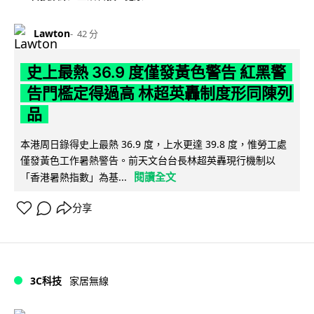
Lawton
42 分
史上最熱 36.9 度僅發黃色警告 紅黑警
告門檻定得過高 林超英轟制度形同陳列
品
本港周日錄得史上最熱 36.9 度，上水更達 39.8 度，惟勞工處
僅發黃色工作暑熱警告。前天文台台長林超英轟現行機制以
閱讀全文
「香港暑熱指數」為基...
分享
3C科技
家居無線