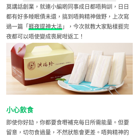
莫講話創業，就連小編啲同事成日都唔夠訓，日日
都有好多睡眠債未還，搞到唔夠精神做野，上次寫
過一篇「
捱夜提神大法
」，今次就教大家點樣捱完
夜都可以唔使變成喪屍咁返工！
小心飲食
即使你好攰，你都要食嘢補充每日所需能量。但要
留意，切勿食過量，不然狀態會更差。唔夠精神的