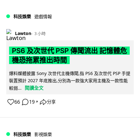
科技娛樂
遊戲情報
Lawton
3 小時
PS6 及次世代 PSP 傳聞流出 記憶體危
機恐拖累推出時間
爆料媒體披露 Sony 次世代主機傳聞,指 PS6 及次世代 PSP 手提
裝置預計 2027 年底推出,分別為一款強大家用主機及一款性能
閱讀全文
較弱...
66
19
分享
↗
科技娛樂
影視娛樂