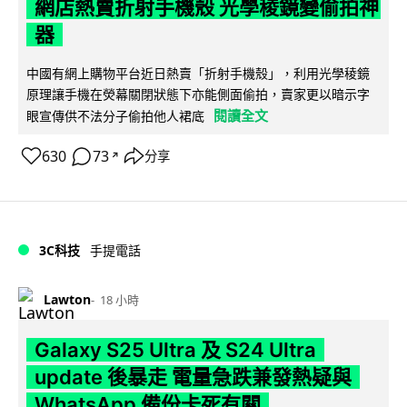
網店熱賣折射手機殼 光學稜鏡變偷拍神
器
中國有網上購物平台近日熱賣「折射手機殼」，利用光學稜鏡
原理讓手機在熒幕關閉狀態下亦能側面偷拍，賣家更以暗示字
閱讀全文
眼宣傳供不法分子偷拍他人裙底
630
73
分享
↗
3C科技
手提電話
Lawton
18 小時
Galaxy S25 Ultra 及 S24 Ultra
update 後暴走 電量急跌兼發熱疑與
WhatsApp 備份卡死有關