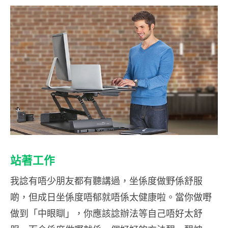
站著工作
我諗有唔少朋友都有聽講過，坐係度做野係舒服
啲，但成日坐係度唔郁就唔係太健康啦。當你做嘢
做到「中眼瞓」，你應該諗辦法等自己唔好太舒