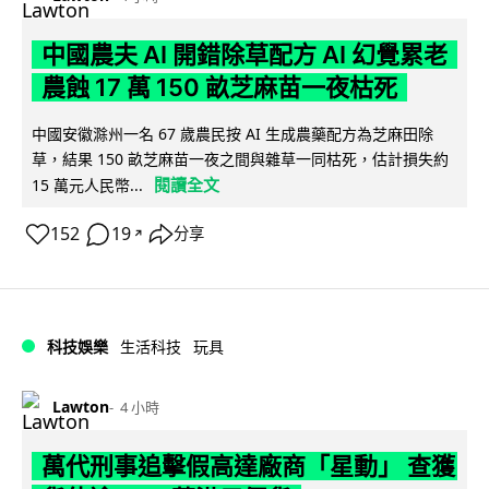
中國農夫 AI 開錯除草配方 AI 幻覺累老
農蝕 17 萬 150 畝芝麻苗一夜枯死
中國安徽滁州一名 67 歲農民按 AI 生成農藥配方為芝麻田除
草，結果 150 畝芝麻苗一夜之間與雜草一同枯死，估計損失約
閱讀全文
15 萬元人民幣...
152
19
分享
↗
科技娛樂
生活科技
玩具
Lawton
4 小時
萬代刑事追擊假高達廠商「星動」 查獲