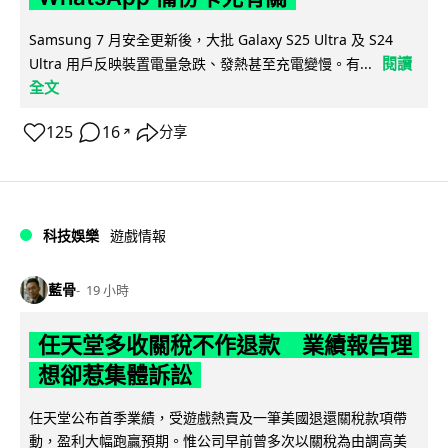
Samsung 7 月安全更新後，大批 Galaxy S25 Ultra 及 S24
閱讀
Ultra 用戶反映裝置電量急跌、發熱甚至充電變慢。有...
全文
125
16
分享
↗
科技娛樂
遊戲情報
藍骨
19 小時
任天堂多收關稅不作退款 業績報告理
想卻惹集體訴訟
任天堂公布首季業績，受遊戲熱賣及一筆美國退還關稅款項帶
動，盈利大幅跑贏預期。惟公司早前曾多次以關稅為由調高美