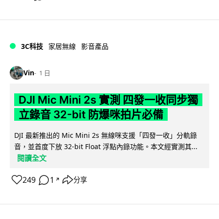
3C科技
家居無線
影音產品
Vin
1 日
DJI Mic Mini 2s 實測 四發一收同步獨
立錄音 32-bit 防爆咪拍片必備
DJI 最新推出的 Mic Mini 2s 無線咪支援「四發一收」分軌錄
音，並首度下放 32-bit Float 浮點內錄功能。本文經實測其...
閱讀全文
249
1
分享
↗