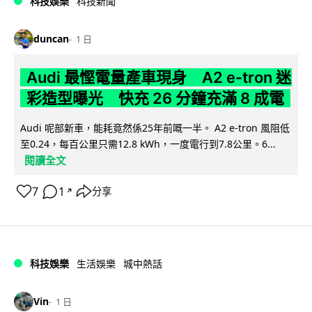
科技娛樂
科技新聞
duncan
1 日
Audi 最慳電量產車現身 A2 e-tron 迷
彩造型曝光 快充 26 分鐘充滿 8 成電
Audi 呢部新車，能耗竟然係25年前嘅一半。 A2 e-tron 風阻低
至0.24，每百公里只需12.8 kWh，一度電行到7.8公里。6...
閱讀全文
7
1
分享
↗
科技娛樂
生活娛樂
城中熱話
Vin
1 日