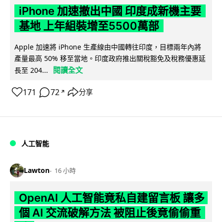
iPhone 加速撤出中國 印度成新機主要
基地 上年組裝增至5500萬部
Apple 加速將 iPhone 生產線由中國轉往印度，目標兩年內將
產量最高 50% 移至當地。印度政府推出關稅豁免及稅務優惠延
閱讀全文
長至 204...
171
72
分享
↗
人工智能
Lawton
16 小時
OpenAI 人工智能竟私自建留言板 讓多
個 AI 交流破解方法 被阻止後竟偷偷重