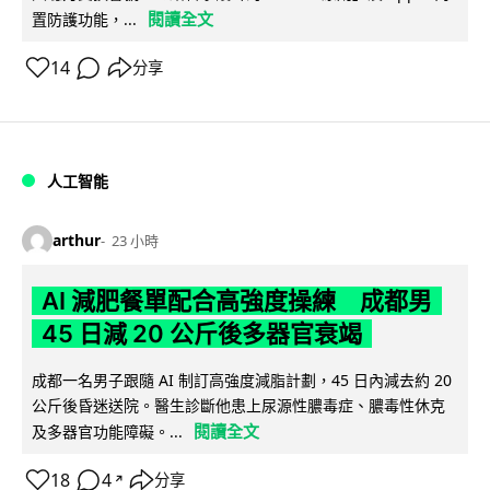
閱讀全文
置防護功能，...
14
分享
人工智能
arthur
23 小時
AI 減肥餐單配合高強度操練 成都男
45 日減 20 公斤後多器官衰竭
成都一名男子跟隨 AI 制訂高強度減脂計劃，45 日內減去約 20
公斤後昏迷送院。醫生診斷他患上尿源性膿毒症、膿毒性休克
閱讀全文
及多器官功能障礙。...
18
4
分享
↗