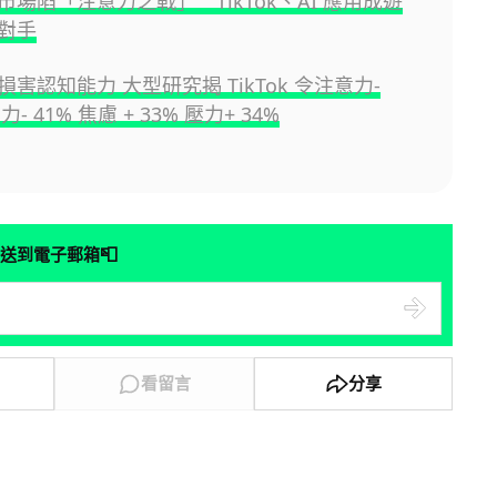
市場陷「注意力之戰」 TikTok、AI 應用成遊
對手
害認知能力 大型研究揭 TikTok 令注意力-
力- 41% 焦慮 + 33% 壓力+ 34%
📮
送到電子郵箱
看留言
分享