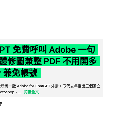
GPT 免費呼叫 Adobe 一句
體修圖兼整 PDF 不用開多
P 兼免帳號
全新統一版 Adobe for ChatGPT 外掛，取代去年推出三個獨立
otoshop、...
閱讀全文
享