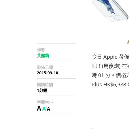
作者
艾露貓
今日 Apple 
吧！(馬後炮) 在
發佈日期
2015-09-10
時 01 分。價格方面
Plus HK$6,38
閱讀時間
1分鐘
字體大小
A
A
A