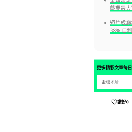
全球電玩
戲業最大
短片成癮損
38% 自制
更多精彩文章每日
讚好
0