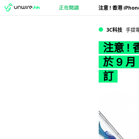
注意 ! 香港 iPhon
3C科技
手提
注意 ! 香
於 9 
訂