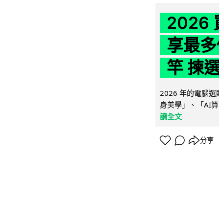
202
享最多
竿 揀
2026 年的電
身美學」、「AI算
讀全文
分享