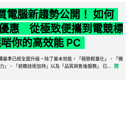
6 買電腦新趨勢公開！ 如何
優惠 從極致便攜到電競標
選啱你的高效能 PC
腦選購基準已經全面升級。除了基本效能，「極致輕量化」、「機
力」、「前瞻技術加持」以及「品質與售後服務」 已...
閱