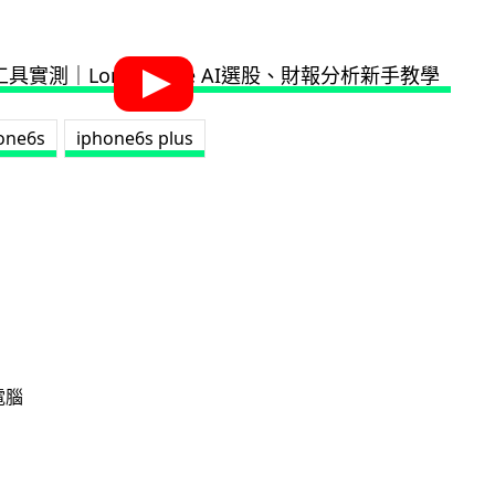
one6s
iphone6s plus
電腦