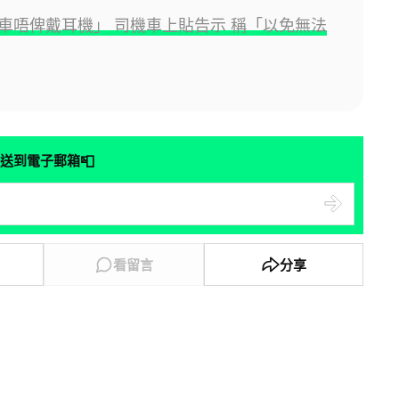
車唔俾戴耳機」 司機車上貼告示 稱「以免無法
📮
送到電子郵箱
看留言
分享