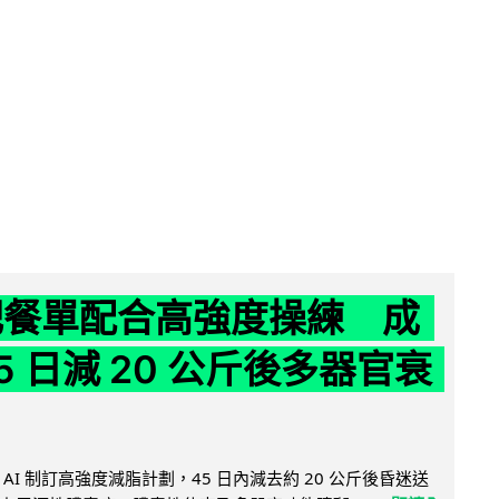
減肥餐單配合高強度操練 成
5 日減 20 公斤後多器官衰
AI 制訂高強度減脂計劃，45 日內減去約 20 公斤後昏迷送