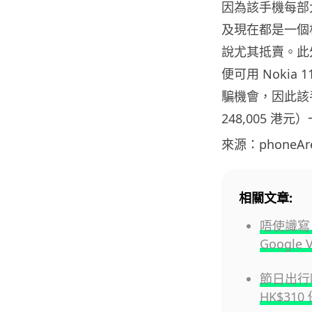
因為該手機每部大
及現在都是一個
說尤其抵賣。此
便可用 Noki
騙機會，因此該手
248,005 
來源：phoneAr
相關文章:
唔使識寫 
Google 
節日出行唔
HK$31