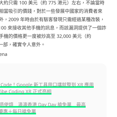
約只需 100 美元（約 775 港元）左右，不論當時
相當吸引的價錢，對於一些發展中國家的消費者來
外，2009 年時由於有駭客發現只需經過某種改裝，
a 1100 來接收其他手機的訊息，而該漏洞提供了一個詐
機的價格更一度被炒高至 32,000 美元（約
港元）一部，確實令人意外。
ena
Code！Google 新工具用口講就整到 XR 應用
Vibe Coding XR 正式亮相
使煩 滴滴香港 Day Day 搶免單 最高
0 優惠＋每日搶免單