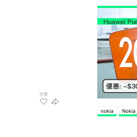
分享
nokia
Nokia