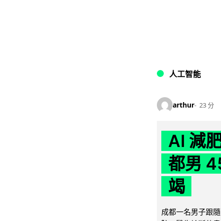
人工智能
arthur
23 分
AI 
都男 4
竭
成都一名男子跟隨 