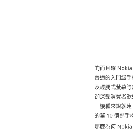
的而且確 Noki
普通的入門級手
及輕觸式螢幕等設計
卻深受消費者歡迎
一機種來說就連 i
的第 10 億部手
那麼為何 Nok