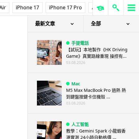
Air
iPhone 17
iPhone 17 Pro
AirPods Pro 3
Ap
最新文章
全部
手提電話
【試玩】本地製作《HK Driving
Game》真實路線重現 操控有...
03.08.2026
Mac
M5 Max MacBook Pro 過熱 熱
到鍵盤按鍵卡住機殼 ...
03.08.2026
人工智能
教學：Gemini Spark 小龍蝦香
港實測 24小時自動格價 ...