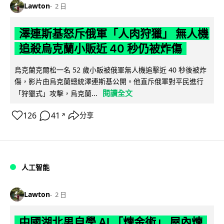
Lawton
2 日
澤連斯基怒斥俄軍「人肉狩獵」 無人機
追殺烏克蘭小販近 40 秒仍被炸傷
烏克蘭克爾松一名 52 歲小販被俄軍無人機追擊近 40 秒後被炸
傷，影片由烏克蘭總統澤連斯基公開。他直斥俄軍對平民進行
閱讀全文
「狩獵式」攻擊，烏克蘭...
126
41
分享
↗
人工智能
Lawton
2 日
中國湖北男自學 AI 「煉金術」 屋內煉