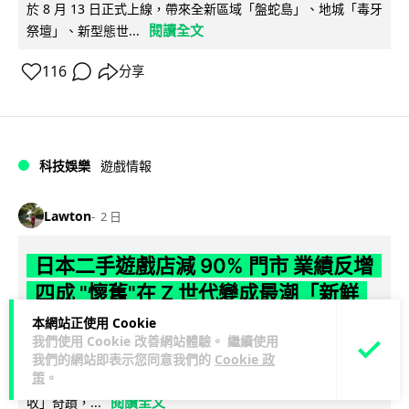
於 8 月 13 日正式上線，帶來全新區域「盤蛇島」、地城「毒牙
閱讀全文
祭壇」、新型態世...
116
分享
科技娛樂
遊戲情報
Lawton
2 日
日本二手遊戲店減 90% 門市 業績反增
四成 "懷舊"在 Z 世代變成最潮「新鮮
感」
本網站正使用 Cookie
我們使用 Cookie 改善網站體驗。 繼續使用
我們的網站即表示您同意我們的
Cookie 政
日本零售巨頭 GEO 將懷舊遊戲銷售門市從 1,000 間大幅減至
策
。
99 間，但銷售額卻不降反升至過往的 1.4 倍。做到「減店增
閱讀全文
收」奇蹟，...