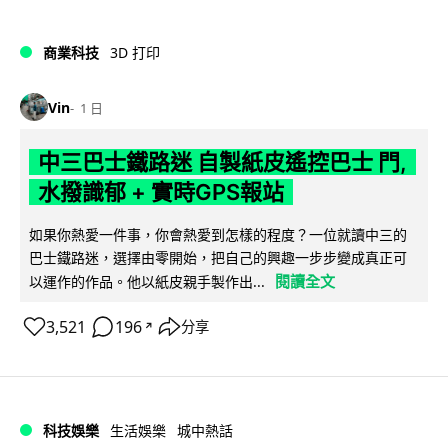
商業科技
3D 打印
Vin
1 日
中三巴士鐵路迷 自製紙皮遙控巴士 門,
水撥識郁 + 實時GPS報站
如果你熱愛一件事，你會熱愛到怎樣的程度？一位就讀中三的
巴士鐵路迷，選擇由零開始，把自己的興趣一步步變成真正可
閱讀全文
以運作的作品。他以紙皮親手製作出...
3,521
196
分享
↗
科技娛樂
生活娛樂
城中熱話