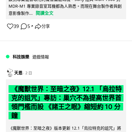
MDR-M1 專業錄音室耳機都為人熟悉。而現在舞台製作者與創
閱讀全文
意影像製作...
39
5
分享
↗
科技娛樂
遊戲情報
天恩
2 日
《魔獸世界：至暗之夜》12.1 「烏拉特
克的詛咒」專訪：巢穴不為提高世界首
領門檻而設 《諸王之眠》縮短約 10 分
鐘
《魔獸世界：至暗之夜》版本更新 12.1「烏拉特克的詛咒」將