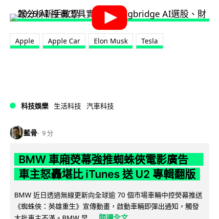
Apple
Apple Car
Elon Musk
Tesla
科技娛樂
生活科技
汽車科技
藍骨
9 分
BMW 車廂熒幕強推蜘蛛俠電影廣告
車主怒轟堪比 iTunes 送 U2 專輯翻版
BMW 近日透過無線更新向全球逾 70 個市場車輛中控熒幕推送
《蜘蛛俠：英雄重生》宣傳動畫，啟動車輛即彈出通知，觸發
閱讀全文
大批車主不滿。BMW 早...