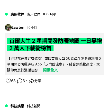
iOS App
應用軟件
應用軟件
Lawton
10 小時
首爾大生 2 星期開發防曬地圖 一日暴增
2 萬人下載衝榜首
【行路都要揀好有遮陰】南韓首爾大學 23 歲學生劉敏俊利用 2
星期開發防曬導航 App「走向陰涼處」，結合建築物高度、太
閱讀全文
陽仰角及行道樹陰影...
68
3
分享
↗
科技娛樂
科技新聞