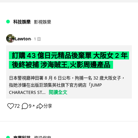
科技娛樂
影視娛樂
Lawton
1 日
訂購 43 億日元精品後棄單 大阪女 2 年
後終被捕 涉海賊王,火影周邊產品
日本警視廳神田署 8 月 6 日公布，拘捕一名 32 歲大阪女子，
指她涉嫌在出版巨頭集英社旗下官方網店「JUMP
閱讀全文
CHARACTERS ST...
72
9
分享
↗
商業科技
資訊保安