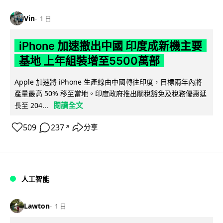
Vin
1 日
iPhone 加速撤出中國 印度成新機主要
基地 上年組裝增至5500萬部
Apple 加速將 iPhone 生產線由中國轉往印度，目標兩年內將
產量最高 50% 移至當地。印度政府推出關稅豁免及稅務優惠延
閱讀全文
長至 204...
509
237
分享
↗
人工智能
Lawton
1 日