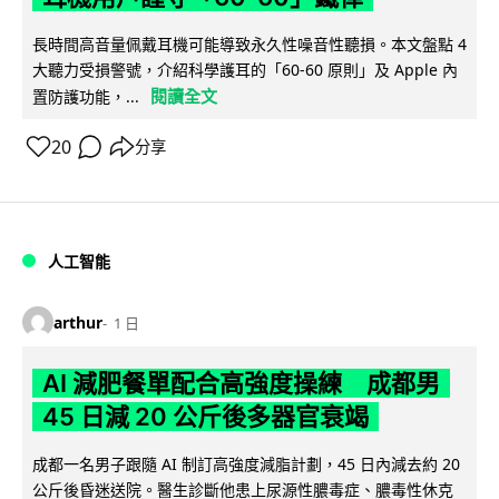
長時間高音量佩戴耳機可能導致永久性噪音性聽損。本文盤點 4
大聽力受損警號，介紹科學護耳的「60-60 原則」及 Apple 內
閱讀全文
置防護功能，...
20
分享
人工智能
arthur
1 日
AI 減肥餐單配合高強度操練 成都男
45 日減 20 公斤後多器官衰竭
成都一名男子跟隨 AI 制訂高強度減脂計劃，45 日內減去約 20
公斤後昏迷送院。醫生診斷他患上尿源性膿毒症、膿毒性休克