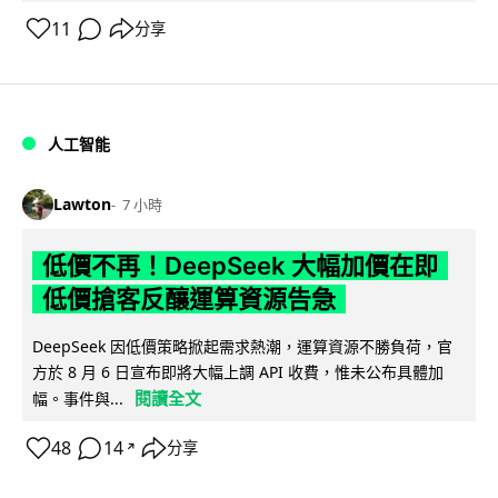
11
分享
人工智能
Lawton
7 小時
低價不再！DeepSeek 大幅加價在即
低價搶客反釀運算資源告急
DeepSeek 因低價策略掀起需求熱潮，運算資源不勝負荷，官
方於 8 月 6 日宣布即將大幅上調 API 收費，惟未公布具體加
閱讀全文
幅。事件與...
48
14
分享
↗