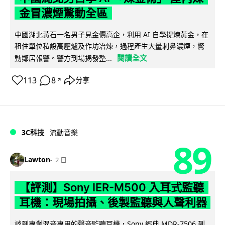
金冒濃煙驚動全區
中國湖北黃石一名男子見金價高企，利用 AI 自學提煉黃金，在
租住單位私設高壓爐及作坊冶煉，過程產生大量刺鼻濃煙，驚
閱讀全文
動鄰居報警。警方到場揭發整...
113
8
分享
↗
3C科技
流動音樂
89
Lawton
2 日
【評測】Sony IER-M500 入耳式監聽
耳機：現場拍攝、後製監聽與人聲利器
談到專業混音專用的聲音監聽耳機，Sony 經典 MDR-7506 到