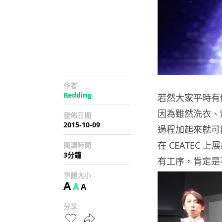
作者
Redding
若然大家平時有
因為雖然洗衣、
發佈日期
2015-10-09
過程加起來就可能
在 CEATEC 
閱讀時間
3分鐘
有工序，肯定是
字體大小
A
A
A
分享