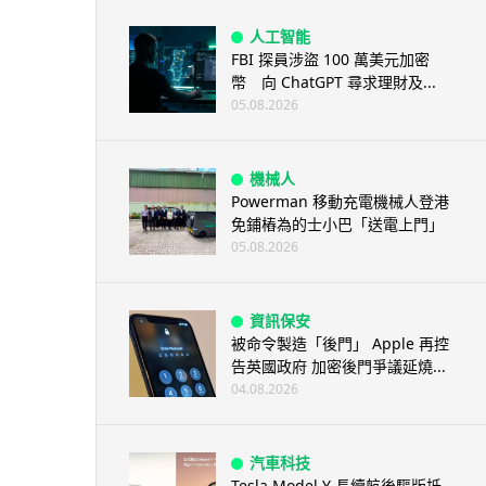
人工智能
FBI 探員涉盜 100 萬美元加密
幣 向 ChatGPT 尋求理財及...
05.08.2026
機械人
Powerman 移動充電機械人登港
免鋪樁為的士小巴「送電上門」
05.08.2026
資訊保安
被命令製造「後門」 Apple 再控
告英國政府 加密後門爭議延燒...
04.08.2026
汽車科技
Tesla Model Y 長續航後驅版抵