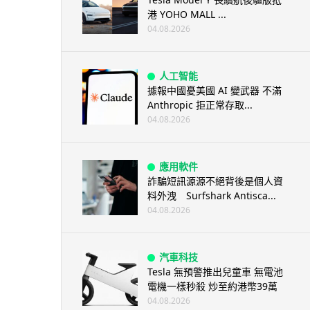
港 YOHO MALL ...
04.08.2026
人工智能
據報中國憂美國 AI 變武器 不滿
Anthropic 拒正常存取...
04.08.2026
應用軟件
詐騙短訊源源不絕背後是個人資
料外洩 Surfshark Antisca...
04.08.2026
汽車科技
Tesla 無預警推出兒童車 無電池
電機一樣秒殺 炒至約港幣39萬
04.08.2026