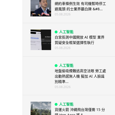
網約車條例生效 有司機暫時停工
避風頭 的士業界籲白牌 &#8...
05.08.2026
人工智能
白宮拒測中國開放 AI 模型 業界
質疑安全框架選擇性執行
05.08.2026
人工智能
地盤偷吸煙難逃高空法眼 勞工處
出動熱感無人機 擬加 AI 人臉識
別精準...
05.08.2026
人工智能
貨運火箭 沖繩飛台灣僅需 15 分
鐘 Hop Aero 將 5...