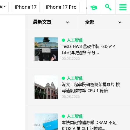
Air
iPhone 17
iPhone 17 Pro
AirPods Pro 3
Ap
最新文章
全部
人工智能
Tesla HW3 舊硬件裝 FSD v14
Lite 頻現過熱 部分...
06.08.2026
人工智能
港大工程學院研極簡架構晶片 搜
尋速度勝標準 CPU 1 億倍
06.08.2026
人工智能
靠快閃記憶體紓緩 DRAM 不足
KIOXIA 推 XL1 記憶體...