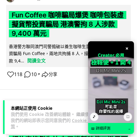
Fun Coffee 咖啡騙局爆煲 咖啡包裝虛
擬貨幣投資騙局 港澳警拘 8 人涉款
9,400 萬元
香港警方聯同澳門司警搗破以養生咖啡生意包裝的虛擬貨幣投
×
資騙局 Fun Coffee，兩地共拘捕 8 人，接獲逾 200 宗舉報，涉
閱讀全文
款 9,4...
118
10
分享
↗
科技娛樂
生活科技
智慧城市
本網站正使用 Cookie
我們使用 Cookie 改善網站體驗。 繼續使用
🎵
⛶
我們的網站即表示您同意我們的
Cookie 政
Lawton
1 日
策
。
📖 詳細評測
→