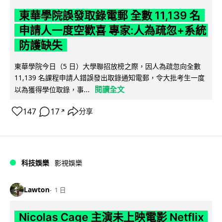
東華學院誤發取錄電郵 全數 11,139 名
申請人一度空歡喜 專家:人為疏忽+系統
防護缺失
東華學院今日（5 日）大學聯招放榜之際，因人為疏忽向全數
11,139 名課程申請人錯誤發出取錄通知電郵，令大批考生一度
閱讀全文
以為獲得學位取錄，事...
147
17
分享
↗
科技娛樂
影視娛樂
Lawton
1 日
Nicolas Cage 主演未上映電影 Netflix