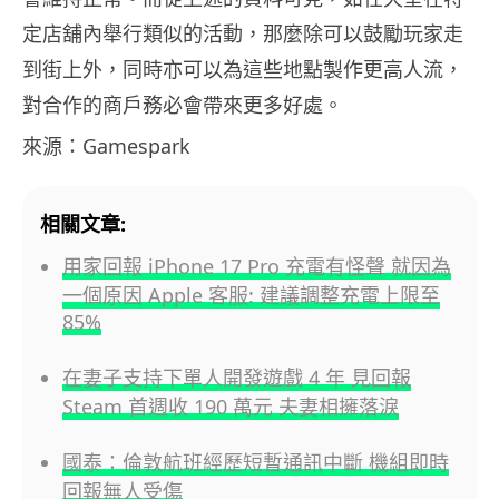
定店舖內舉行類似的活動，那麼除可以鼓勵玩家走
到街上外，同時亦可以為這些地點製作更高人流，
對合作的商戶務必會帶來更多好處。
來源：Gamespark
相關文章:
用家回報 iPhone 17 Pro 充電有怪聲 就因為
一個原因 Apple 客服: 建議調整充電上限至
85%
在妻子支持下單人開發遊戲 4 年 見回報
Steam 首週收 190 萬元 夫妻相擁落淚
國泰：倫敦航班經歷短暫通訊中斷 機組即時
回報無人受傷