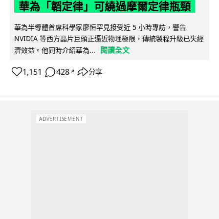
華為「韜定律」可繞過摩爾定律瓶頸
華為半導體首席科學家廖恒罕見接受近 5 小時專訪，警告
NVIDIA 等西方晶片巨頭正逼近物理極限，傳統製程升級已失經
閱讀全文
濟效益。他同時介紹華為...
1,151
428
分享
↗
ADVERTISEMENT