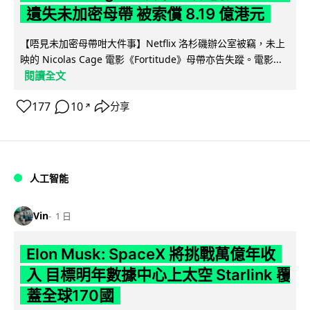
遺失未加密母帶 被索償 8.19 億港元
【唔見未加密母帶咁大件事】Netflix 洛杉磯辦公室被竊，未上
映的 Nicolas Cage 電影《Fortitude》母帶亦告失蹤。電影...
閱讀全文
177
10
分享
↗
人工智能
Vin
1 日
Elon Musk: SpaceX 將挑戰萬億年收
入 目標明年數據中心上太空 Starlink 覆
蓋全球170國