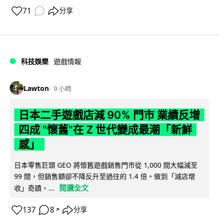
71
分享
科技娛樂
遊戲情報
Lawton
9 小時
日本二手遊戲店減 90% 門市 業績反增
四成 "懷舊"在 Z 世代變成最潮「新鮮
感」
日本零售巨頭 GEO 將懷舊遊戲銷售門市從 1,000 間大幅減至
99 間，但銷售額卻不降反升至過往的 1.4 倍。做到「減店增
閱讀全文
收」奇蹟，...
137
8
分享
↗