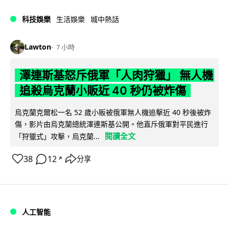
科技娛樂
生活娛樂
城中熱話
Lawton
7 小時
澤連斯基怒斥俄軍「人肉狩獵」 無人機
追殺烏克蘭小販近 40 秒仍被炸傷
烏克蘭克爾松一名 52 歲小販被俄軍無人機追擊近 40 秒後被炸
傷，影片由烏克蘭總統澤連斯基公開。他直斥俄軍對平民進行
閱讀全文
「狩獵式」攻擊，烏克蘭...
38
12
分享
↗
人工智能