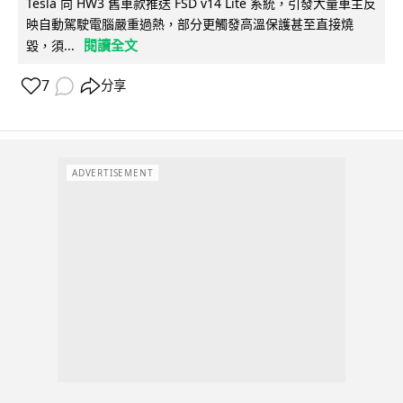
Tesla 向 HW3 舊車款推送 FSD v14 Lite 系統，引發大量車主反
映自動駕駛電腦嚴重過熱，部分更觸發高溫保護甚至直接燒
閱讀全文
毀，須...
7
分享
ADVERTISEMENT