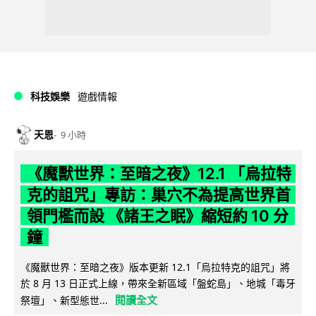
科技娛樂
遊戲情報
天恩
9 小時
《魔獸世界：至暗之夜》12.1 「烏拉特
克的詛咒」專訪：巢穴不為提高世界首
領門檻而設 《諸王之眠》縮短約 10 分
鐘
《魔獸世界：至暗之夜》版本更新 12.1「烏拉特克的詛咒」將
於 8 月 13 日正式上線，帶來全新區域「盤蛇島」、地城「毒牙
閱讀全文
祭壇」、新型態世...