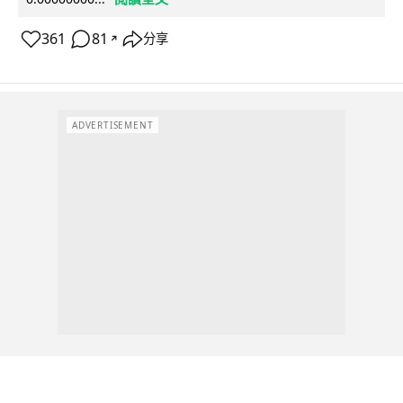
361
81
分享
↗
ADVERTISEMENT