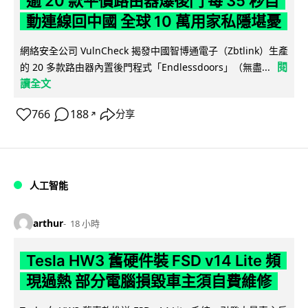
逾 20 款平價路由器爆後門 每 35 秒自
動連線回中國 全球 10 萬用家私隱堪憂
網絡安全公司 VulnCheck 揭發中國智博通電子（Zbtlink）生產
閱
的 20 多款路由器內置後門程式「Endlessdoors」（無盡...
讀全文
766
188
分享
↗
人工智能
arthur
18 小時
Tesla HW3 舊硬件裝 FSD v14 Lite 頻
現過熱 部分電腦損毀車主須自費維修