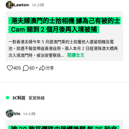
Lawton
14 小時
港夫婦澳門的士拾相機 據為己有被的士
Cam 睇到 2 個月後再入境被捕
一對香港夫婦今年 5 月遊澳門乘的士拾獲他人遺留相機及電
池，拾遺不報並帶返香港自用。兩人本月 2 日經港珠澳大橋再
閱讀全文
次入境澳門時，被治安警察局...
405
60
分享
↗
3C科技
家居無線
Vin
14 小時