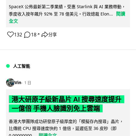
SpaceX 公佈最新第二季業績，受惠 Starlink 與 AI 業務帶動，
閱讀
季度收入按年飆升 92% 至 78 億美元。行政總裁 Elon...
全文
132
18
分享
↗
人工智能
Vin
1 日
港大研原子級新晶片 AI 搜尋速度提升
一億倍 手機人臉識別免上雲端
香港大學團隊成功研發原子級厚度的「模擬存內搜尋」晶片，
比傳統 CPU 搜尋速度快約 1 億倍，延遲低至 36 皮秒（即
閱讀全文
0.00000000...