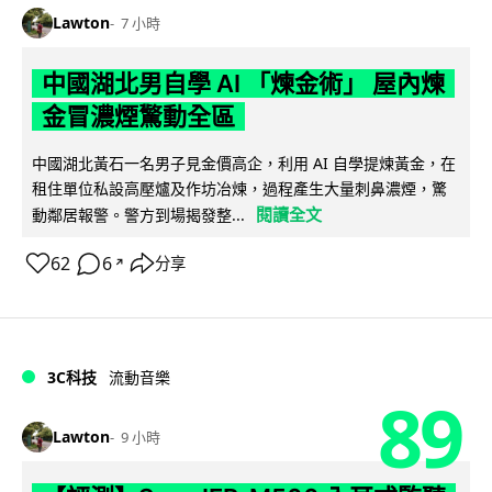
Lawton
7 小時
中國湖北男自學 AI 「煉金術」 屋內煉
金冒濃煙驚動全區
中國湖北黃石一名男子見金價高企，利用 AI 自學提煉黃金，在
租住單位私設高壓爐及作坊冶煉，過程產生大量刺鼻濃煙，驚
閱讀全文
動鄰居報警。警方到場揭發整...
62
6
分享
↗
3C科技
流動音樂
89
Lawton
9 小時