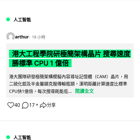
人工智能
arthur
18 小時
港大工程學院研極簡架構晶片 搜尋速度
勝標準 CPU 1 億倍
港大團隊研發極簡架構模擬內容尋址記憶體（CAM）晶片，用
二硫化鉬及半金屬銻克服傳輸瓶頸，漢明距離計算速度比標準
閱讀全文
CPU快1億倍，每次搜尋耗能低...
40
17
分享
↗
人工智能