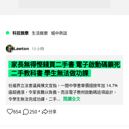
科技娛樂
生活娛樂
城中熱話
Lawton
13 小時
家長無得慳錢買二手書 電子啟動碼鎖死
二手教科書 學生無法做功課
社福界立法會議員陳文宜指，一間中學書單價錢按年加 14.7%
遠超通漲，令家長難以負擔。而且電子教材啟動碼這項設計，
閱讀全文
令學生無法完成功課，二手...
654
250
分享
↗