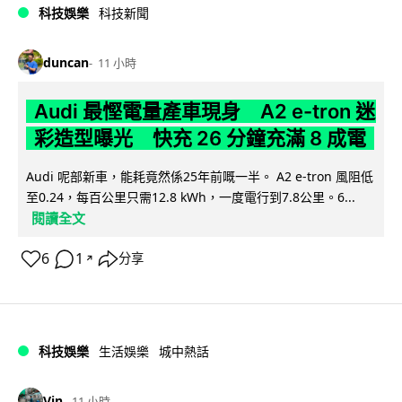
科技娛樂
科技新聞
duncan
11 小時
Audi 最慳電量產車現身 A2 e-tron 迷
彩造型曝光 快充 26 分鐘充滿 8 成電
Audi 呢部新車，能耗竟然係25年前嘅一半。 A2 e-tron 風阻低
至0.24，每百公里只需12.8 kWh，一度電行到7.8公里。6...
閱讀全文
6
1
分享
↗
科技娛樂
生活娛樂
城中熱話
Vin
11 小時