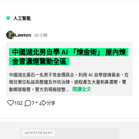
人工智能
Lawton
20 小時
中國湖北男自學 AI 「煉金術」 屋內煉
金冒濃煙驚動全區
中國湖北黃石一名男子見金價高企，利用 AI 自學提煉黃金，在
租住單位私設高壓爐及作坊冶煉，過程產生大量刺鼻濃煙，驚
閱讀全文
動鄰居報警。警方到場揭發整...
102
7
分享
↗
ADVERTISEMENT