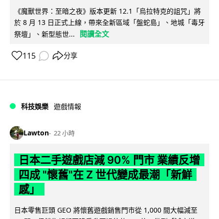
《魔獸世界：至暗之夜》版本更新 12.1「烏拉特克的詛咒」將
於 8 月 13 日正式上線，帶來全新區域「盤蛇島」、地城「毒牙
閱讀全文
祭壇」、新型態世...
115
分享
科技娛樂
遊戲情報
Lawton
22 小時
日本二手遊戲店減 90% 門市 業績反增
四成 "懷舊"在 Z 世代變成最潮「新鮮
感」
日本零售巨頭 GEO 將懷舊遊戲銷售門市從 1,000 間大幅減至