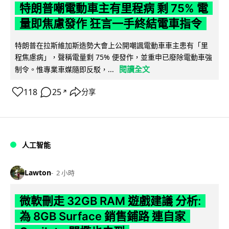
特朗普嘲電動車主有里程病 剩 75% 電
量即焦慮發作 狂言一手終結電車指令
特朗普在拉斯維加斯造勢大會上公開嘲諷電動車車主患有「里
程焦慮病」，聲稱電量剩 75% 便發作，並重申已廢除電動車強
閱讀全文
制令。惟專業車媒隨即反駁，...
118
25
分享
↗
人工智能
Lawton
2 小時
微軟刪走 32GB RAM 遊戲建議 分析:
為 8GB Surface 銷售鋪路 連自家