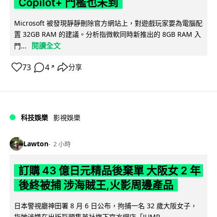
Copilot+ 門檻也未到
Microsoft 被發現靜靜刪除官方網站上，對遊戲玩家要為電腦配
置 32GB RAM 的建議。分析指微軟同時新推出的 8GB RAM 入
閱讀全文
門...
73
4
分享
↗
科技娛樂
影視娛樂
Lawton
2 小時
訂購 43 億日元精品後棄單 大阪女 2 年
後終被捕 涉海賊王,火影周邊產品
日本警視廳神田署 8 月 6 日公布，拘捕一名 32 歲大阪女子，
指她涉嫌在出版巨頭集英社旗下官方網店「JUMP