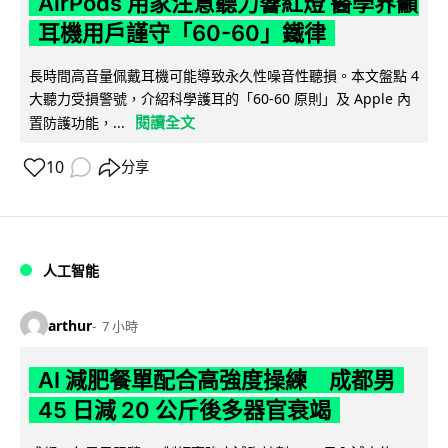
AirPods 用家注意聽力響紅燈 醫學界籲
耳機用戶謹守「60-60」鐵律
長時間高音量佩戴耳機可能導致永久性噪音性聽損。本文盤點 4
大聽力受損警號，介紹科學護耳的「60-60 原則」及 Apple 內
閱讀全文
置防護功能，...
10
分享
人工智能
arthur
7 小時
AI 減肥餐單配合高強度操練 成都男
45 日減 20 公斤後多器官衰竭