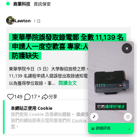
商業科技
資訊保安
Lawton
1 日
東華學院誤發取錄電郵 全數 11,139 名
申請人一度空歡喜 專家:人為疏忽+系統
×
防護缺失
東華學院今日（5 日）大學聯招放榜之際，因人為疏忽向全數
11,139 名課程申請人錯誤發出取錄通知電郵，令大批考生一度
閱讀全文
以為獲得學位取錄，事...
149
17
分享
↗
本網站正使用 Cookie
我們使用 Cookie 改善網站體驗。 繼續使用
🎵
⛶
我們的網站即表示您同意我們的
Cookie 政
策
。
科技娛樂
影視娛樂
📖 詳細評測
→