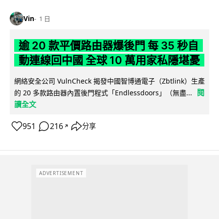
Vin
1 日
逾 20 款平價路由器爆後門 每 35 秒自
動連線回中國 全球 10 萬用家私隱堪憂
網絡安全公司 VulnCheck 揭發中國智博通電子（Zbtlink）生產
閱
的 20 多款路由器內置後門程式「Endlessdoors」（無盡...
讀全文
951
216
分享
↗
ADVERTISEMENT