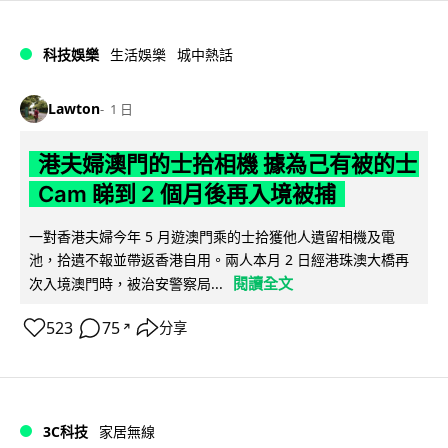
科技娛樂
生活娛樂
城中熱話
Lawton
1 日
港夫婦澳門的士拾相機 據為己有被的士
Cam 睇到 2 個月後再入境被捕
一對香港夫婦今年 5 月遊澳門乘的士拾獲他人遺留相機及電
池，拾遺不報並帶返香港自用。兩人本月 2 日經港珠澳大橋再
閱讀全文
次入境澳門時，被治安警察局...
523
75
分享
↗
3C科技
家居無線