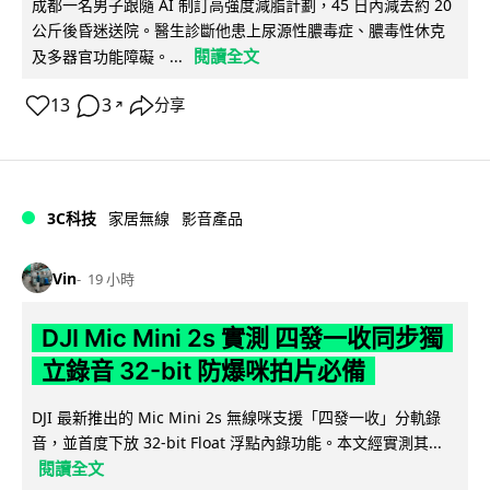
成都一名男子跟隨 AI 制訂高強度減脂計劃，45 日內減去約 20
公斤後昏迷送院。醫生診斷他患上尿源性膿毒症、膿毒性休克
閱讀全文
及多器官功能障礙。...
13
3
分享
↗
3C科技
家居無線
影音產品
Vin
19 小時
DJI Mic Mini 2s 實測 四發一收同步獨
立錄音 32-bit 防爆咪拍片必備
DJI 最新推出的 Mic Mini 2s 無線咪支援「四發一收」分軌錄
音，並首度下放 32-bit Float 浮點內錄功能。本文經實測其...
閱讀全文