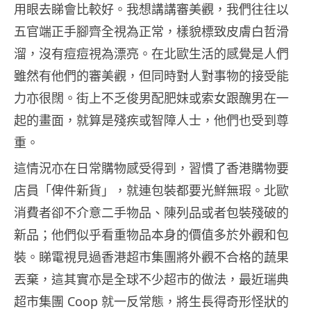
用眼去睇會比較好。我想講講審美觀，我們往往以
五官端正手腳齊全視為正常，樣貌標致皮膚白哲滑
溜，沒有痘痘視為漂亮。在北歐生活的感覺是人們
雖然有他們的審美觀，但同時對人對事物的接受能
力亦很闊。街上不乏俊男配肥妹或索女跟醜男在一
起的畫面，就算是殘疾或智障人士，他們也受到尊
重。
這情況亦在日常購物感受得到，習慣了香港購物要
店員「俾件新貨」，就連包裝都要光鮮無瑕。北歐
消費者卻不介意二手物品、陳列品或者包裝殘破的
新品；他們似乎看重物品本身的價值多於外觀和包
裝。睇電視見過香港超市集團將外觀不合格的蔬果
丟棄，這其實亦是全球不少超市的做法，最近瑞典
超市集團 Coop 就一反常態，將生長得奇形怪狀的