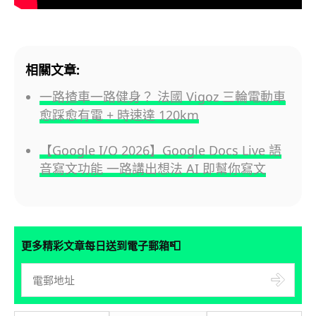
相關文章:
一路揸車一路健身？ 法國 Vigoz 三輪電動車
愈踩愈有電 + 時速達 120km
【Google I/O 2026】Google Docs Live 語
音寫文功能 一路講出想法 AI 即幫你寫文
📮
更多精彩文章每日送到電子郵箱