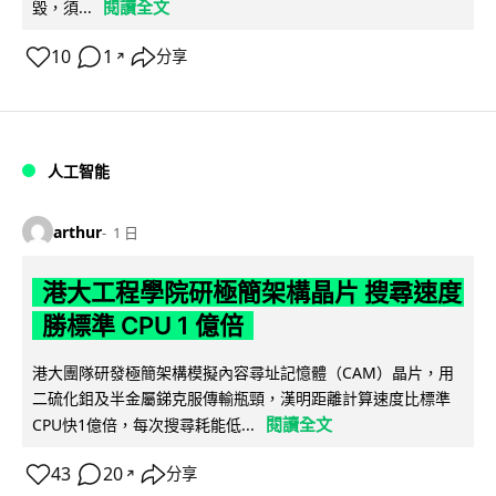
閱讀全文
毀，須...
10
1
分享
↗
人工智能
arthur
1 日
港大工程學院研極簡架構晶片 搜尋速度
勝標準 CPU 1 億倍
港大團隊研發極簡架構模擬內容尋址記憶體（CAM）晶片，用
二硫化鉬及半金屬銻克服傳輸瓶頸，漢明距離計算速度比標準
閱讀全文
CPU快1億倍，每次搜尋耗能低...
43
20
分享
↗