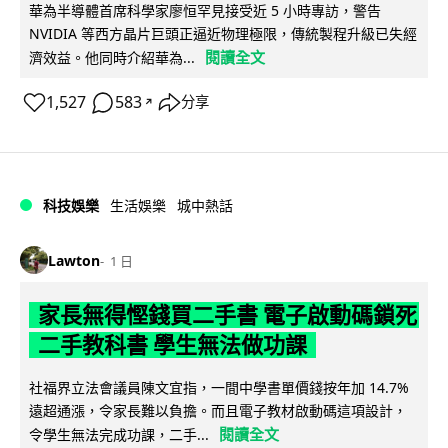
華為半導體首席科學家廖恒罕見接受近 5 小時專訪，警告
NVIDIA 等西方晶片巨頭正逼近物理極限，傳統製程升級已失經
閱讀全文
濟效益。他同時介紹華為...
1,527
583
分享
↗
科技娛樂
生活娛樂
城中熱話
Lawton
1 日
家長無得慳錢買二手書 電子啟動碼鎖死
二手教科書 學生無法做功課
社福界立法會議員陳文宜指，一間中學書單價錢按年加 14.7%
遠超通漲，令家長難以負擔。而且電子教材啟動碼這項設計，
閱讀全文
令學生無法完成功課，二手...