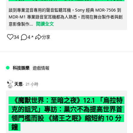
談到專業混音專用的聲音監聽耳機，Sony 經典 MDR-7506 到
MDR-M1 專業錄音室耳機都為人熟悉。而現在舞台製作者與創
閱讀全文
意影像製作...
34
4
分享
↗
科技娛樂
遊戲情報
天恩
21 小時
《魔獸世界：至暗之夜》12.1 「烏拉特
克的詛咒」專訪：巢穴不為提高世界首
領門檻而設 《諸王之眠》縮短約 10 分
鐘