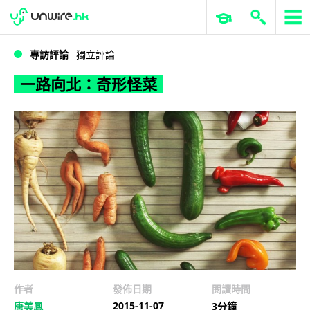
WWDC 2026
GenAI 與雲端科技專區
ERP 與商業 AI
一路向北：奇形怪菜
專訪評論
獨立評論
一路向北：奇形怪菜
作者
發佈日期
閱讀時間
2015-11-07
唐美鳳
3分鐘