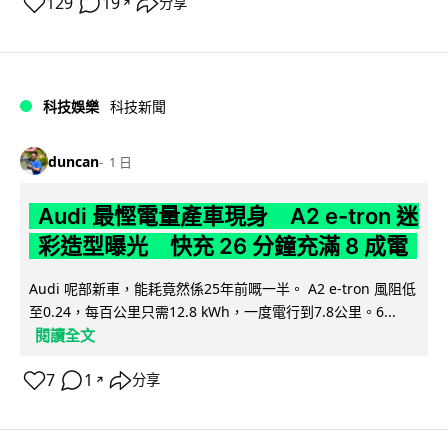
129
19
分享
↗
科技娛樂
科技新聞
duncan
1 日
Audi 最慳電量產車現身 A2 e-tron 迷
彩造型曝光 快充 26 分鐘充滿 8 成電
Audi 呢部新車，能耗竟然係25年前嘅一半。 A2 e-tron 風阻低
至0.24，每百公里只需12.8 kWh，一度電行到7.8公里。6...
閱讀全文
7
1
分享
↗