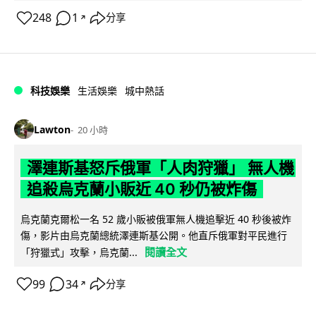
248
1
分享
↗
科技娛樂
生活娛樂
城中熱話
Lawton
20 小時
澤連斯基怒斥俄軍「人肉狩獵」 無人機
追殺烏克蘭小販近 40 秒仍被炸傷
烏克蘭克爾松一名 52 歲小販被俄軍無人機追擊近 40 秒後被炸
傷，影片由烏克蘭總統澤連斯基公開。他直斥俄軍對平民進行
閱讀全文
「狩獵式」攻擊，烏克蘭...
99
34
分享
↗