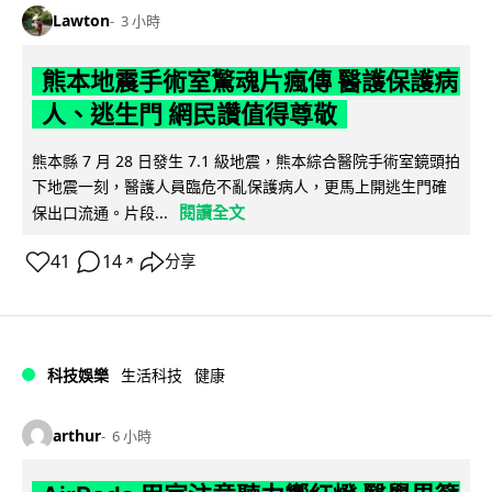
Lawton
3 小時
熊本地震手術室驚魂片瘋傳 醫護保護病
人、逃生門 網民讚值得尊敬
熊本縣 7 月 28 日發生 7.1 級地震，熊本綜合醫院手術室鏡頭拍
下地震一刻，醫護人員臨危不亂保護病人，更馬上開逃生門確
閱讀全文
保出口流通。片段...
41
14
分享
↗
科技娛樂
生活科技
健康
arthur
6 小時