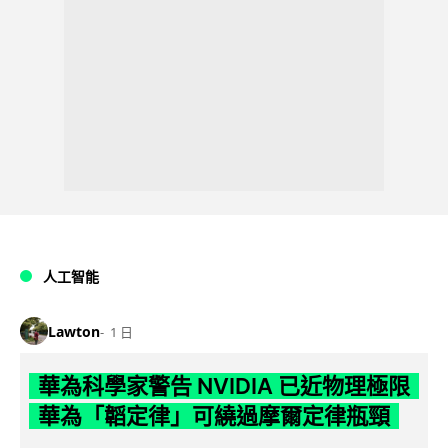
人工智能
Lawton
1 日
華為科學家警告 NVIDIA 已近物理極限
華為「韜定律」可繞過摩爾定律瓶頸