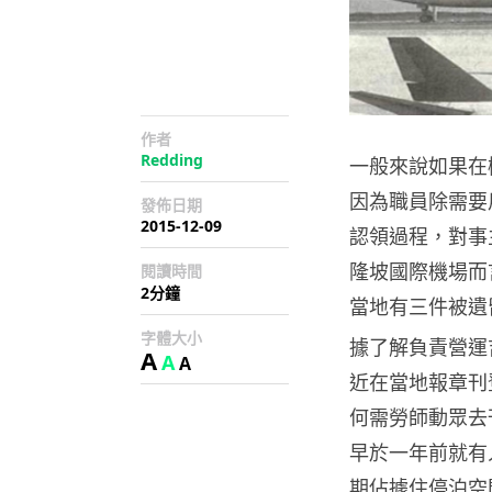
作者
Redding
一般來說如果在
因為職員除需要
發佈日期
2015-12-09
認領過程，對事
隆坡國際機場而
閱讀時間
2分鐘
當地有三件被遺
字體大小
據了解負責營運
A
A
A
近在當地報章刊
何需勞師動眾去
早於一年前就有人
期佔據住停泊空