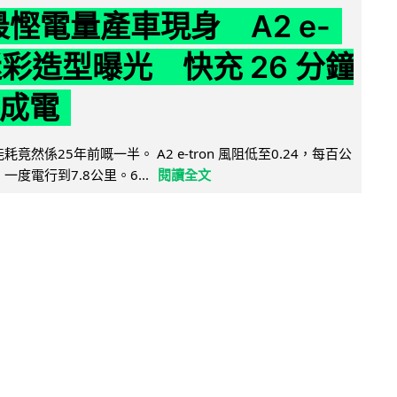
 最慳電量產車現身 A2 e-
 迷彩造型曝光 快充 26 分鐘
 成電
能耗竟然係25年前嘅一半。 A2 e-tron 風阻低至0.24，每百公
，一度電行到7.8公里。6...
閱讀全文