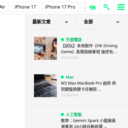
Air
iPhone 17
iPhone 17 Pro
AirPods Pro 3
Ap
最新文章
全部
手提電話
【試玩】本地製作《HK Driving
Game》真實路線重現 操控有...
03.08.2026
Mac
M5 Max MacBook Pro 過熱 熱
到鍵盤按鍵卡住機殼 ...
03.08.2026
人工智能
教學：Gemini Spark 小龍蝦香
港實測 24小時自動格價 ...