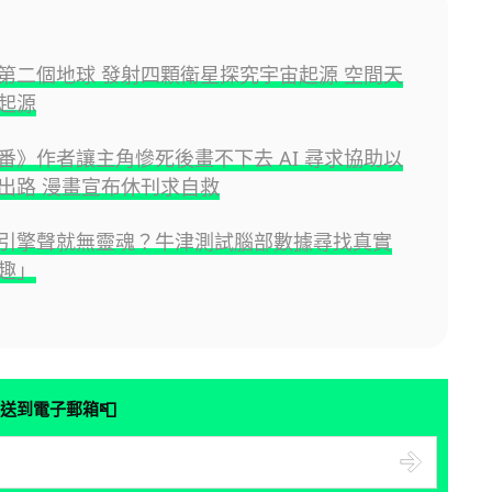
第二個地球 發射四顆衛星探究宇宙起源 空間天
起源
番》作者讓主角慘死後畫不下去 AI 尋求協助以
出路 漫畫宣布休刊求自救
引擎聲就無靈魂？牛津測試腦部數據尋找真實
趣」
📮
送到電子郵箱