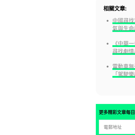
相關文章:
中國尋找
氣與生命
《中華一
尋找劇情
電動車無
「駕駛樂
更多精彩文章每日