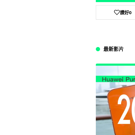
讚好
0
最新影片