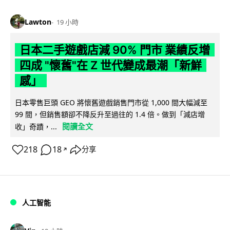
Lawton
19 小時
日本二手遊戲店減 90% 門市 業績反增
四成 "懷舊"在 Z 世代變成最潮「新鮮
感」
日本零售巨頭 GEO 將懷舊遊戲銷售門市從 1,000 間大幅減至
99 間，但銷售額卻不降反升至過往的 1.4 倍。做到「減店增
閱讀全文
收」奇蹟，...
218
18
分享
↗
人工智能