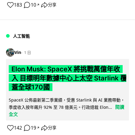
183
10
分享
↗
人工智能
Vin
1 日
Elon Musk: SpaceX 將挑戰萬億年收
入 目標明年數據中心上太空 Starlink 覆
蓋全球170國
SpaceX 公佈最新第二季業績，受惠 Starlink 與 AI 業務帶動，
閱讀
季度收入按年飆升 92% 至 78 億美元。行政總裁 Elon...
全文
142
19
分享
↗