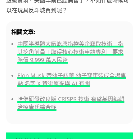
虛擬實境。美國早前已經開售了，不知什麼時候可
以在玩具反斗城買到呢？
相關文章:
中國半導體大廠屹唐指控美企竊取技術 指
其挖角前員工取得核心技術申請專利 要求
賠償 9,999 萬人民幣
Elon Musk 帶幼子訪華 幼子穿唐裝成全場焦
點 名字 X 背後原來與 AI 有關
哈佛研發改良版 CRISPR 技術 有望基因編輯
治療唐氏綜合症