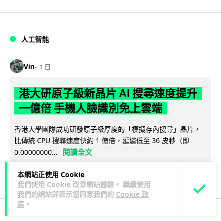
人工智能
Vin
1 日
港大研原子級新晶片 AI 搜尋速度提升
一億倍 手機人臉識別免上雲端
香港大學團隊成功研發原子級厚度的「模擬存內搜尋」晶片，
比傳統 CPU 搜尋速度快約 1 億倍，延遲低至 36 皮秒（即
閱讀全文
0.00000000...
381
86
分享
本網站正使用 Cookie
↗
我們使用 Cookie 改善網站體驗。 繼續使用
我們的網站即表示您同意我們的
Cookie 政
策
。