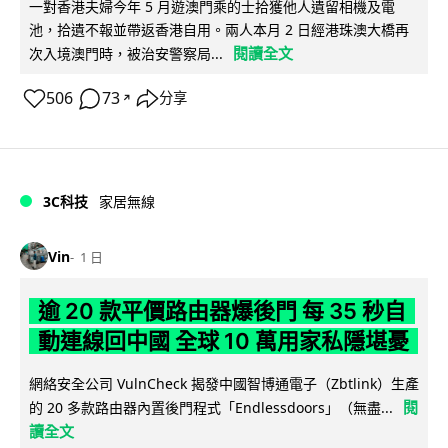
一對香港夫婦今年 5 月遊澳門乘的士拾獲他人遺留相機及電
池，拾遺不報並帶返香港自用。兩人本月 2 日經港珠澳大橋再
閱讀全文
次入境澳門時，被治安警察局...
506
73
分享
↗
3C科技
家居無線
Vin
1 日
逾 20 款平價路由器爆後門 每 35 秒自
動連線回中國 全球 10 萬用家私隱堪憂
網絡安全公司 VulnCheck 揭發中國智博通電子（Zbtlink）生產
閱
的 20 多款路由器內置後門程式「Endlessdoors」（無盡...
讀全文