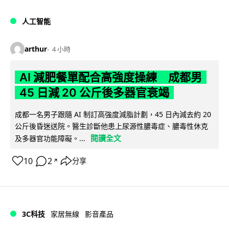
人工智能
arthur
4 小時
AI 減肥餐單配合高強度操練 成都男
45 日減 20 公斤後多器官衰竭
成都一名男子跟隨 AI 制訂高強度減脂計劃，45 日內減去約 20
公斤後昏迷送院。醫生診斷他患上尿源性膿毒症、膿毒性休克
閱讀全文
及多器官功能障礙。...
10
2
分享
↗
3C科技
家居無線
影音產品