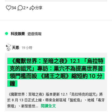
34
2
分享
↗
科技娛樂
遊戲情報
天恩
19 小時
《魔獸世界：至暗之夜》12.1 「烏拉特
克的詛咒」專訪：巢穴不為提高世界首
領門檻而設 《諸王之眠》縮短約 10 分
鐘
《魔獸世界：至暗之夜》版本更新 12.1「烏拉特克的詛咒」將
於 8 月 13 日正式上線，帶來全新區域「盤蛇島」、地城「毒牙
閱讀全文
祭壇」、新型態世...