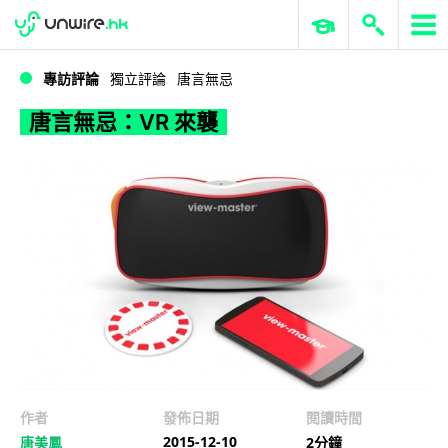
WWDC 2026
GenAI 與雲端科技專區
ERP 與商業 AI
唐言無忌：VR 來襲
專訪評論
獨立評論
唐言無忌
唐言無忌：VR 來襲
作者
發佈日期
閱讀時間
2015-12-10
唐美鳳
2分鐘