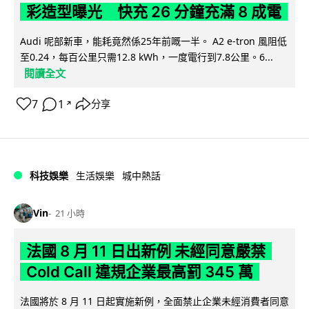
彩造型曝光 快充 26 分鐘充滿 8 成電
Audi 呢部新車，能耗竟然係25年前嘅一半。 A2 e-tron 風阻低
至0.24，每百公里只需12.8 kWh，一度電行到7.8公里。6...
閱讀全文
7
1
分享
↗
科技娛樂
生活娛樂
城中熱話
Vin
21 小時
法國 8 月 11 日出新例 未經同意嚴禁
Cold Call 違規企業最高罰 345 萬
法國將於 8 月 11 日起實施新例，全面禁止企業未經消費者同意