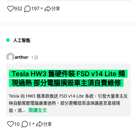
932
197
分享
↗
人工智能
arthur
1 日
Tesla HW3 舊硬件裝 FSD v14 Lite 頻
現過熱 部分電腦損毀車主須自費維修
Tesla 向 HW3 舊車款推送 FSD v14 Lite 系統，引發大量車主反
映自動駕駛電腦嚴重過熱，部分更觸發高溫保護甚至直接燒
閱讀全文
毀，須...
10
1
分享
↗