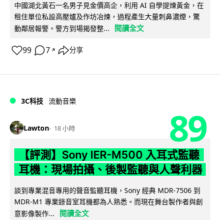
中國湖北黃石一名男子見金價高企，利用 AI 自學提煉黃金，在
租住單位私設高壓爐及作坊冶煉，過程產生大量刺鼻濃煙，驚
閱讀全文
動鄰居報警。警方到場揭發整...
99
7
分享
↗
3C科技
流動音樂
89
Lawton
18 小時
【評測】Sony IER-M500 入耳式監聽
耳機：現場拍攝、後製監聽與人聲利器
談到專業混音專用的聲音監聽耳機，Sony 經典 MDR-7506 到
MDR-M1 專業錄音室耳機都為人熟悉。而現在舞台製作者與創
閱讀全文
意影像製作...