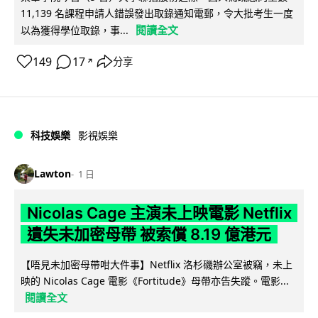
11,139 名課程申請人錯誤發出取錄通知電郵，令大批考生一度
閱讀全文
以為獲得學位取錄，事...
149
17
分享
↗
科技娛樂
影視娛樂
Lawton
1 日
Nicolas Cage 主演未上映電影 Netflix
遺失未加密母帶 被索償 8.19 億港元
【唔見未加密母帶咁大件事】Netflix 洛杉磯辦公室被竊，未上
映的 Nicolas Cage 電影《Fortitude》母帶亦告失蹤。電影...
閱讀全文