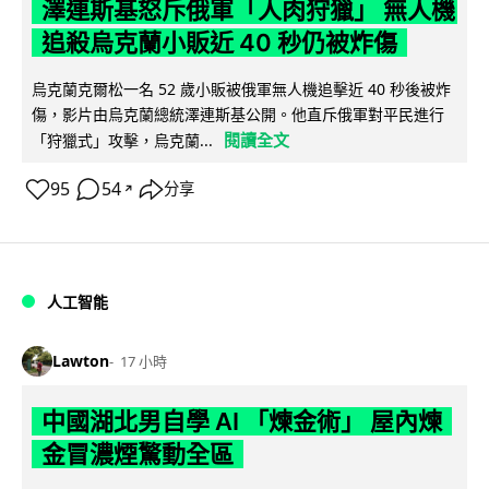
澤連斯基怒斥俄軍「人肉狩獵」 無人機
追殺烏克蘭小販近 40 秒仍被炸傷
烏克蘭克爾松一名 52 歲小販被俄軍無人機追擊近 40 秒後被炸
傷，影片由烏克蘭總統澤連斯基公開。他直斥俄軍對平民進行
閱讀全文
「狩獵式」攻擊，烏克蘭...
95
54
分享
↗
人工智能
Lawton
17 小時
中國湖北男自學 AI 「煉金術」 屋內煉
金冒濃煙驚動全區