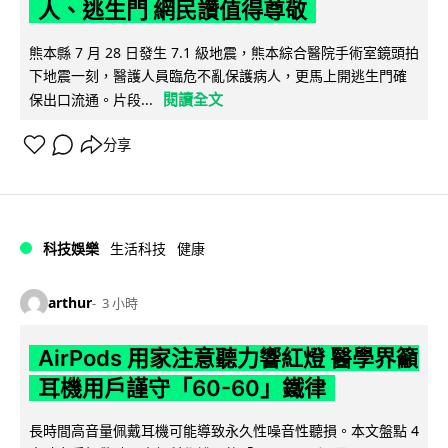
人、逃生門 網民讚值得尊敬
熊本縣 7 月 28 日發生 7.1 級地震，熊本綜合醫院手術室鏡頭拍
下地震一刻，醫護人員臨危不亂保護病人，更馬上開逃生門確
閱讀全文
保出口流通。片段...
分享
科技娛樂
生活科技
健康
arthur
3 小時
AirPods 用家注意聽力響紅燈 醫學界籲
耳機用戶謹守「60-60」鐵律
長時間高音量佩戴耳機可能導致永久性噪音性聽損。本文盤點 4