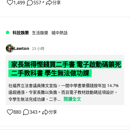
1,499
557
分享
↗
科技娛樂
生活娛樂
城中熱話
Lawton
23 小時
家長無得慳錢買二手書 電子啟動碼鎖死
二手教科書 學生無法做功課
社福界立法會議員陳文宜指，一間中學書單價錢按年加 14.7%
遠超通漲，令家長難以負擔。而且電子教材啟動碼這項設計，
閱讀全文
令學生無法完成功課，二手...
880
343
分享
↗