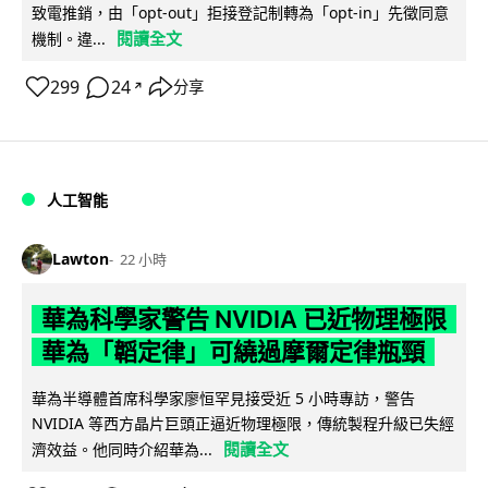
致電推銷，由「opt-out」拒接登記制轉為「opt-in」先徵同意
閱讀全文
機制。違...
299
24
分享
↗
人工智能
Lawton
22 小時
華為科學家警告 NVIDIA 已近物理極限
華為「韜定律」可繞過摩爾定律瓶頸
華為半導體首席科學家廖恒罕見接受近 5 小時專訪，警告
NVIDIA 等西方晶片巨頭正逼近物理極限，傳統製程升級已失經
閱讀全文
濟效益。他同時介紹華為...