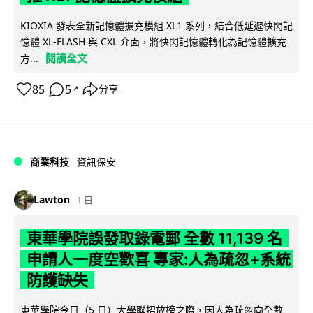
KIOXIA 發表全新記憶體擴充模組 XL1 系列，結合低延遲快閃記
憶體 XL-FLASH 與 CXL 介面，將快閃記憶體轉化為記憶體擴充
閱讀全文
方...
85
5
分享
↗
商業科技
資訊保安
Lawton
1 日
東華學院誤發取錄電郵 全數 11,139 名
申請人一度空歡喜 專家:人為疏忽+系統
防護缺失
東華學院今日（5 日）大學聯招放榜之際，因人為疏忽向全數