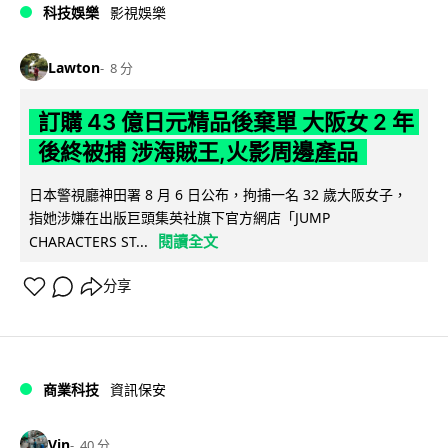
科技娛樂
影視娛樂
Lawton
8 分
訂購 43 億日元精品後棄單 大阪女 2 年
後終被捕 涉海賊王,火影周邊產品
日本警視廳神田署 8 月 6 日公布，拘捕一名 32 歲大阪女子，
指她涉嫌在出版巨頭集英社旗下官方網店「JUMP
閱讀全文
CHARACTERS ST...
分享
商業科技
資訊保安
Vin
40 分