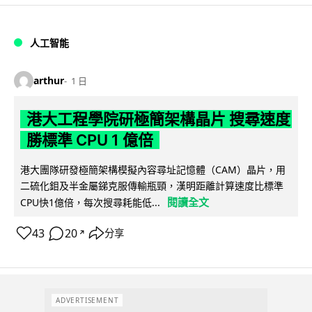
人工智能
arthur
1 日
港大工程學院研極簡架構晶片 搜尋速度
勝標準 CPU 1 億倍
港大團隊研發極簡架構模擬內容尋址記憶體（CAM）晶片，用
二硫化鉬及半金屬銻克服傳輸瓶頸，漢明距離計算速度比標準
閱讀全文
CPU快1億倍，每次搜尋耗能低...
43
20
分享
↗
ADVERTISEMENT