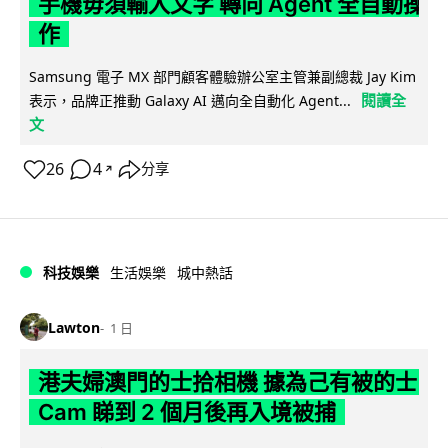
手機毋須輸入文字 轉向 Agent 全自動操
作
Samsung 電子 MX 部門顧客體驗辦公室主管兼副總裁 Jay Kim
閱讀全
表示，品牌正推動 Galaxy AI 邁向全自動化 Agent...
文
26
4
分享
↗
科技娛樂
生活娛樂
城中熱話
Lawton
1 日
港夫婦澳門的士拾相機 據為己有被的士
Cam 睇到 2 個月後再入境被捕