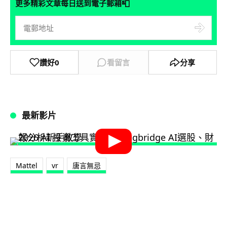
📮
更多精彩文章每日送到電子郵箱
讚好
0
看留言
分享
最新影片
Mattel
vr
唐言無忌