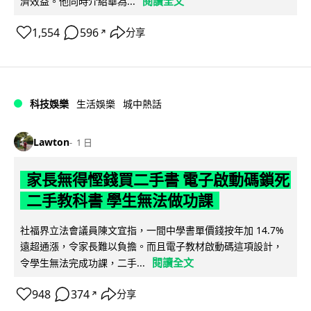
閱讀全文
濟效益。他同時介紹華為...
1,554
596
分享
↗
科技娛樂
生活娛樂
城中熱話
Lawton
1 日
家長無得慳錢買二手書 電子啟動碼鎖死
二手教科書 學生無法做功課
社福界立法會議員陳文宜指，一間中學書單價錢按年加 14.7%
遠超通漲，令家長難以負擔。而且電子教材啟動碼這項設計，
閱讀全文
令學生無法完成功課，二手...
948
374
分享
↗