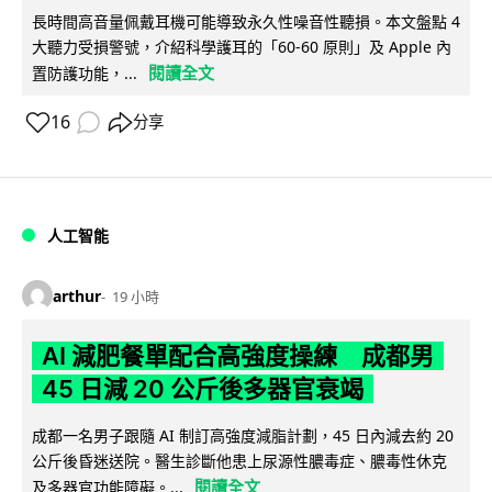
長時間高音量佩戴耳機可能導致永久性噪音性聽損。本文盤點 4
大聽力受損警號，介紹科學護耳的「60-60 原則」及 Apple 內
閱讀全文
置防護功能，...
16
分享
人工智能
arthur
19 小時
AI 減肥餐單配合高強度操練 成都男
45 日減 20 公斤後多器官衰竭
成都一名男子跟隨 AI 制訂高強度減脂計劃，45 日內減去約 20
公斤後昏迷送院。醫生診斷他患上尿源性膿毒症、膿毒性休克
閱讀全文
及多器官功能障礙。...