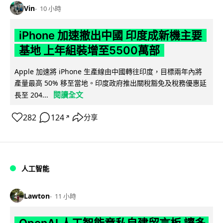
Vin
10 小時
iPhone 加速撤出中國 印度成新機主要
基地 上年組裝增至5500萬部
Apple 加速將 iPhone 生產線由中國轉往印度，目標兩年內將
產量最高 50% 移至當地。印度政府推出關稅豁免及稅務優惠延
閱讀全文
長至 204...
282
124
分享
↗
人工智能
Lawton
11 小時