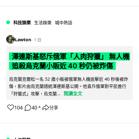
科技娛樂
生活娛樂
城中熱話
Lawton
1 日
澤連斯基怒斥俄軍「人肉狩獵」 無人機
追殺烏克蘭小販近 40 秒仍被炸傷
烏克蘭克爾松一名 52 歲小販被俄軍無人機追擊近 40 秒後被炸
傷，影片由烏克蘭總統澤連斯基公開。他直斥俄軍對平民進行
閱讀全文
「狩獵式」攻擊，烏克蘭...
104
40
分享
↗