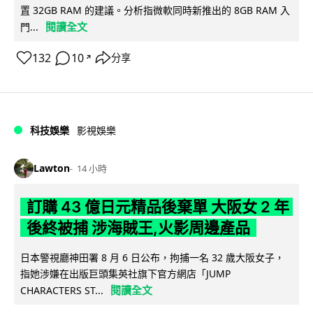
置 32GB RAM 的建議。分析指微軟同時新推出的 8GB RAM 入
閱讀全文
門...
132
10
分享
↗
科技娛樂
影視娛樂
Lawton
14 小時
訂購 43 億日元精品後棄單 大阪女 2 年
後終被捕 涉海賊王,火影周邊產品
日本警視廳神田署 8 月 6 日公布，拘捕一名 32 歲大阪女子，
指她涉嫌在出版巨頭集英社旗下官方網店「JUMP
閱讀全文
CHARACTERS ST...