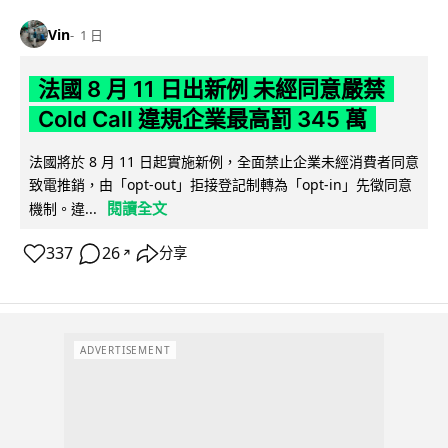
Vin
1 日
法國 8 月 11 日出新例 未經同意嚴禁
Cold Call 違規企業最高罰 345 萬
法國將於 8 月 11 日起實施新例，全面禁止企業未經消費者同意
致電推銷，由「opt-out」拒接登記制轉為「opt-in」先徵同意
閱讀全文
機制。違...
337
26
分享
↗
ADVERTISEMENT