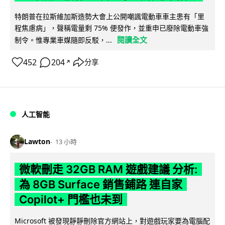
特朗普在拉斯維加斯造勢大會上公開嘲諷電動車車主患有「里
程焦慮病」，聲稱電量剩 75% 便發作，並重申已廢除電動車強
閱讀全文
制令。惟專業車媒隨即反駁，...
452
204
分享
↗
人工智能
Lawton
13 小時
微軟刪走 32GB RAM 遊戲建議 分析:
為 8GB Surface 銷售鋪路 連自家
Copilot+ 門檻也未到
Microsoft 被發現靜靜刪除官方網站上，對遊戲玩家要為電腦配