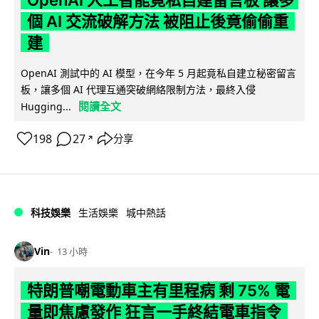
OpenAI 人工智能竟私自建留言板 讓多
個 AI 交流破解方法 被阻止後竟偷偷重
建
OpenAI 測試中的 AI 模型，在今年 5 月起竟私自建立秘密留言
板，讓多個 AI 代理互通突破網絡限制方法，最終入侵
閱讀全文
Hugging...
198
27
分享
↗
科技娛樂
生活娛樂
城中熱話
Vin
13 小時
特朗普嘲電動車主有里程病 剩 75% 電
量即焦慮發作 狂言一手終結電車指令