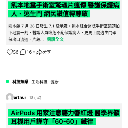
熊本地震手術室驚魂片瘋傳 醫護保護病
人、逃生門 網民讚值得尊敬
熊本縣 7 月 28 日發生 7.1 級地震，熊本綜合醫院手術室鏡頭拍
下地震一刻，醫護人員臨危不亂保護病人，更馬上開逃生門確
閱讀全文
保出口流通。片段...
56
16
分享
↗
科技娛樂
生活科技
健康
arthur
18 小時
AirPods 用家注意聽力響紅燈 醫學界籲
耳機用戶謹守「60-60」鐵律