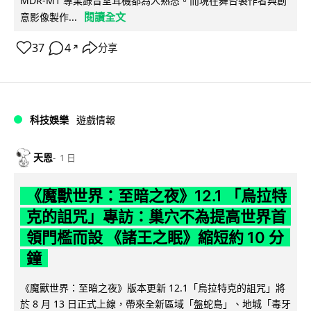
MDR-M1 專業錄音室耳機都為人熟悉。而現在舞台製作者與創
閱讀全文
意影像製作...
37
4
分享
↗
科技娛樂
遊戲情報
天恩
1 日
《魔獸世界：至暗之夜》12.1 「烏拉特
克的詛咒」專訪：巢穴不為提高世界首
領門檻而設 《諸王之眠》縮短約 10 分
鐘
《魔獸世界：至暗之夜》版本更新 12.1「烏拉特克的詛咒」將
於 8 月 13 日正式上線，帶來全新區域「盤蛇島」、地城「毒牙