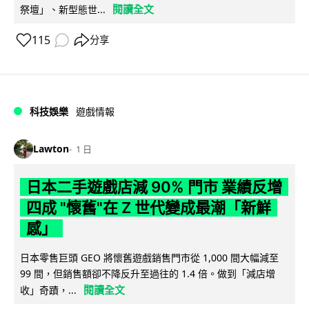
閱讀全文
祭壇」、新型態世...
115
分享
科技娛樂
遊戲情報
Lawton
1 日
日本二手遊戲店減 90% 門市 業績反增
四成 "懷舊"在 Z 世代變成最潮「新鮮
感」
日本零售巨頭 GEO 將懷舊遊戲銷售門市從 1,000 間大幅減至
99 間，但銷售額卻不降反升至過往的 1.4 倍。做到「減店增
閱讀全文
收」奇蹟，...