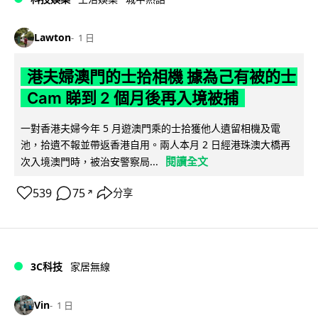
Lawton
1 日
港夫婦澳門的士拾相機 據為己有被的士
Cam 睇到 2 個月後再入境被捕
一對香港夫婦今年 5 月遊澳門乘的士拾獲他人遺留相機及電
池，拾遺不報並帶返香港自用。兩人本月 2 日經港珠澳大橋再
閱讀全文
次入境澳門時，被治安警察局...
539
75
分享
↗
3C科技
家居無線
Vin
1 日