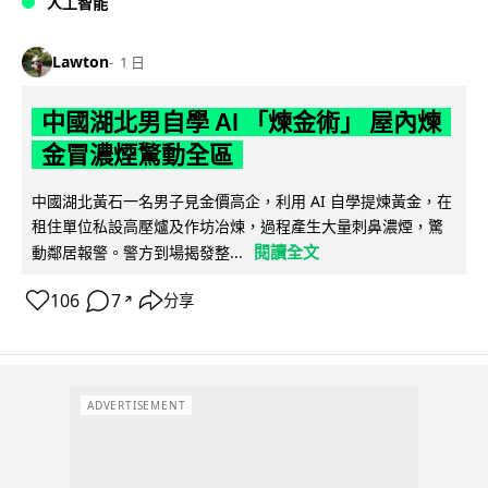
人工智能
Lawton
1 日
中國湖北男自學 AI 「煉金術」 屋內煉
金冒濃煙驚動全區
中國湖北黃石一名男子見金價高企，利用 AI 自學提煉黃金，在
租住單位私設高壓爐及作坊冶煉，過程產生大量刺鼻濃煙，驚
閱讀全文
動鄰居報警。警方到場揭發整...
106
7
分享
↗
ADVERTISEMENT