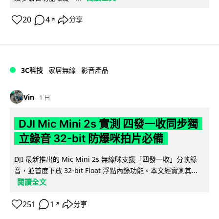
20
4
分享
↗
3C科技
家居無線
影音產品
Vin
1 日
DJI Mic Mini 2s 實測 四發一收同步獨
立錄音 32-bit 防爆咪拍片必備
DJI 最新推出的 Mic Mini 2s 無線咪支援「四發一收」分軌錄
音，並首度下放 32-bit Float 浮點內錄功能。本文經實測其...
閱讀全文
251
1
分享
↗