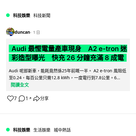
科技娛樂
科技新聞
duncan
1 日
Audi 最慳電量產車現身 A2 e-tron 迷
彩造型曝光 快充 26 分鐘充滿 8 成電
Audi 呢部新車，能耗竟然係25年前嘅一半。 A2 e-tron 風阻低
至0.24，每百公里只需12.8 kWh，一度電行到7.8公里。6...
閱讀全文
7
1
分享
↗
科技娛樂
生活娛樂
城中熱話