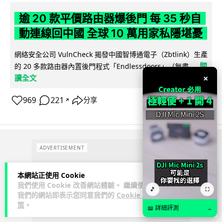
逾 20 款平價路由器爆後門 每 35 秒自
動連線回中國 全球 10 萬用家私隱堪憂
網絡安全公司 VulnCheck 揭發中國智博通電子（Zbtlink）生產
閱
的 20 多款路由器內置後門程式「Endlessdoors」（無盡...
×
讀全文
969
221
分享
↗
ADVERTISEMENT
本網站正使用 Cookie
我們使用 Cookie 改善網站體驗。 繼續使用
🎵
⛶
我們的網站即表示您同意我們的
Cookie 政
策
。
📖 詳細評測
→