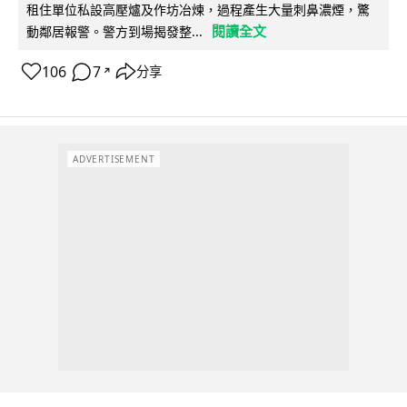
租住單位私設高壓爐及作坊冶煉，過程產生大量刺鼻濃煙，驚
閱讀全文
動鄰居報警。警方到場揭發整...
106
7
分享
↗
ADVERTISEMENT