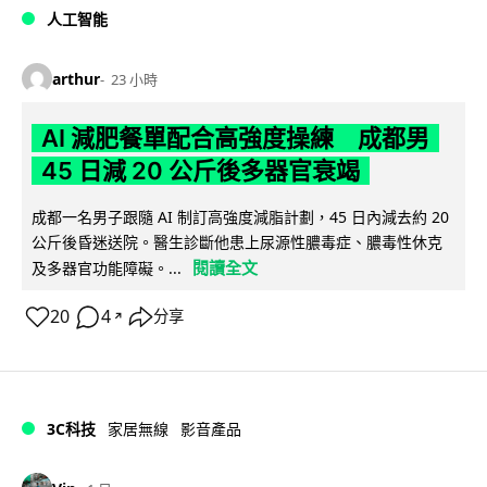
人工智能
arthur
23 小時
AI 減肥餐單配合高強度操練 成都男
45 日減 20 公斤後多器官衰竭
成都一名男子跟隨 AI 制訂高強度減脂計劃，45 日內減去約 20
公斤後昏迷送院。醫生診斷他患上尿源性膿毒症、膿毒性休克
閱讀全文
及多器官功能障礙。...
20
4
分享
↗
3C科技
家居無線
影音產品