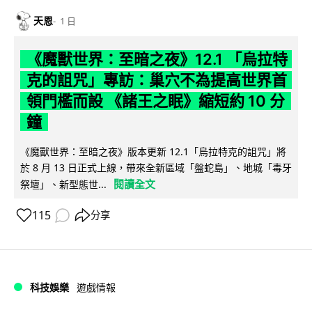
天恩
1 日
《魔獸世界：至暗之夜》12.1 「烏拉特
克的詛咒」專訪：巢穴不為提高世界首
領門檻而設 《諸王之眠》縮短約 10 分
鐘
《魔獸世界：至暗之夜》版本更新 12.1「烏拉特克的詛咒」將
於 8 月 13 日正式上線，帶來全新區域「盤蛇島」、地城「毒牙
閱讀全文
祭壇」、新型態世...
115
分享
科技娛樂
遊戲情報