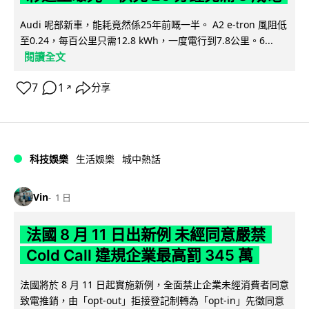
Audi 呢部新車，能耗竟然係25年前嘅一半。 A2 e-tron 風阻低
至0.24，每百公里只需12.8 kWh，一度電行到7.8公里。6...
閱讀全文
7
1
分享
↗
科技娛樂
生活娛樂
城中熱話
Vin
1 日
法國 8 月 11 日出新例 未經同意嚴禁
Cold Call 違規企業最高罰 345 萬
法國將於 8 月 11 日起實施新例，全面禁止企業未經消費者同意
致電推銷，由「opt-out」拒接登記制轉為「opt-in」先徵同意