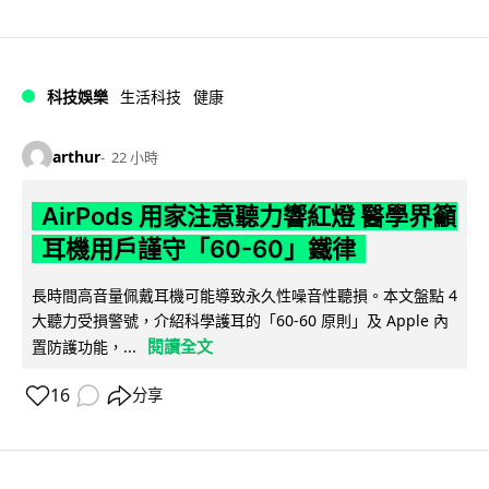
科技娛樂
生活科技
健康
arthur
22 小時
AirPods 用家注意聽力響紅燈 醫學界籲
耳機用戶謹守「60-60」鐵律
長時間高音量佩戴耳機可能導致永久性噪音性聽損。本文盤點 4
大聽力受損警號，介紹科學護耳的「60-60 原則」及 Apple 內
閱讀全文
置防護功能，...
16
分享