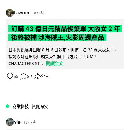
Lawton
18 小時
訂購 43 億日元精品後棄單 大阪女 2 年
後終被捕 涉海賊王,火影周邊產品
日本警視廳神田署 8 月 6 日公布，拘捕一名 32 歲大阪女子，
指她涉嫌在出版巨頭集英社旗下官方網店「JUMP
閱讀全文
CHARACTERS ST...
55
8
分享
↗
商業科技
資訊保安
Vin
18 小時