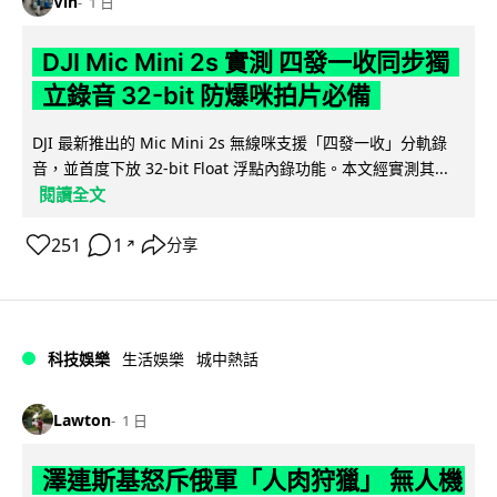
Vin
1 日
DJI Mic Mini 2s 實測 四發一收同步獨
立錄音 32-bit 防爆咪拍片必備
DJI 最新推出的 Mic Mini 2s 無線咪支援「四發一收」分軌錄
音，並首度下放 32-bit Float 浮點內錄功能。本文經實測其...
閱讀全文
251
1
分享
↗
科技娛樂
生活娛樂
城中熱話
Lawton
1 日
澤連斯基怒斥俄軍「人肉狩獵」 無人機