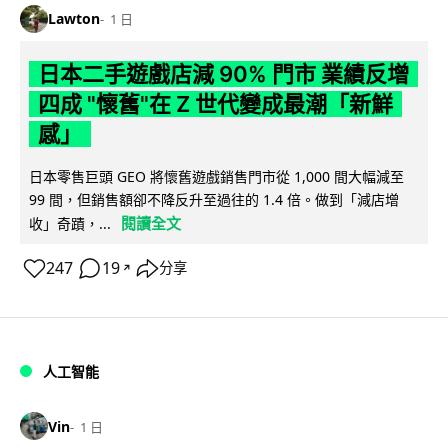
Lawton
1 日
日本二手遊戲店減 90% 門市 業績反增
四成 "懷舊"在 Z 世代變成最潮「新鮮
感」
日本零售巨頭 GEO 將懷舊遊戲銷售門市從 1,000 間大幅減至
99 間，但銷售額卻不降反升至過往的 1.4 倍。做到「減店增
閱讀全文
收」奇蹟，...
247
19
分享
↗
人工智能
Vin
1 日