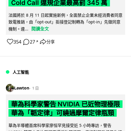
Cold Call 違規企業最高罰 345 萬
法國將於 8 月 11 日起實施新例，全面禁止企業未經消費者同意
致電推銷，由「opt-out」拒接登記制轉為「opt-in」先徵同意
閱讀全文
機制。違...
354
27
分享
↗
人工智能
Lawton
1 日
華為科學家警告 NVIDIA 已近物理極限
華為「韜定律」可繞過摩爾定律瓶頸
華為半導體首席科學家廖恒罕見接受近 5 小時專訪，警告