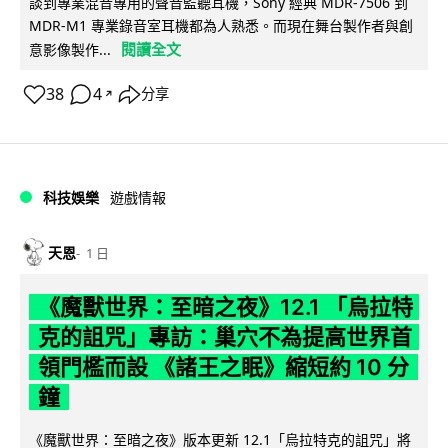
談到專業混音專用的聲音監聽耳機，Sony 經典 MDR-7506 到
MDR-M1 專業錄音室耳機都為人熟悉。而現在舞台製作者與創
閱讀全文
意影像製作...
38
4
分享
↗
科技娛樂
遊戲情報
天恩
1 日
《魔獸世界：至暗之夜》12.1 「烏拉特
克的詛咒」專訪：巢穴不為提高世界首
領門檻而設 《諸王之眠》縮短約 10 分
鐘
《魔獸世界：至暗之夜》版本更新 12.1「烏拉特克的詛咒」將