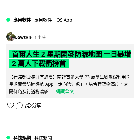
iOS App
應用軟件
應用軟件
Lawton
1 小時
首爾大生 2 星期開發防曬地圖 一日暴增
2 萬人下載衝榜首
【行路都要揀好有遮陰】南韓首爾大學 23 歲學生劉敏俊利用 2
星期開發防曬導航 App「走向陰涼處」，結合建築物高度、太
閱讀全文
陽仰角及行道樹陰影...
分享
科技娛樂
科技新聞