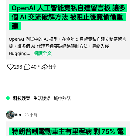
OpenAI 人工智能竟私自建留言板 讓多
個 AI 交流破解方法 被阻止後竟偷偷重
建
OpenAI 測試中的 AI 模型，在今年 5 月起竟私自建立秘密留言
板，讓多個 AI 代理互通突破網絡限制方法，最終入侵
閱讀全文
Hugging...
298
40
分享
↗
科技娛樂
生活娛樂
城中熱話
Vin
23 小時
特朗普嘲電動車主有里程病 剩 75% 電