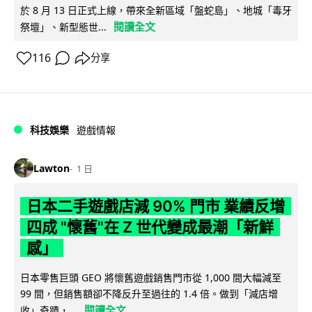
於 8 月 13 日正式上線，帶來全新區域「盤蛇島」、地城「毒牙
閱讀全文
祭壇」、新型態世...
116
分享
科技娛樂
遊戲情報
Lawton
1 日
日本二手遊戲店減 90% 門市 業績反增
四成 "懷舊"在 Z 世代變成最潮「新鮮
感」
日本零售巨頭 GEO 將懷舊遊戲銷售門市從 1,000 間大幅減至
99 間，但銷售額卻不降反升至過往的 1.4 倍。做到「減店增
閱讀全文
收」奇蹟，...