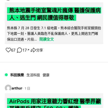
熊本地震手術室驚魂片瘋傳 醫護保護病
人、逃生門 網民讚值得尊敬
熊本縣 7 月 28 日發生 7.1 級地震，熊本綜合醫院手術室鏡頭拍
下地震一刻，醫護人員臨危不亂保護病人，更馬上開逃生門確
閱讀全文
保出口流通。片段...
67
17
分享
↗
科技娛樂
生活科技
健康
arthur
1 日
AirPods 用家注意聽力響紅燈 醫學界籲