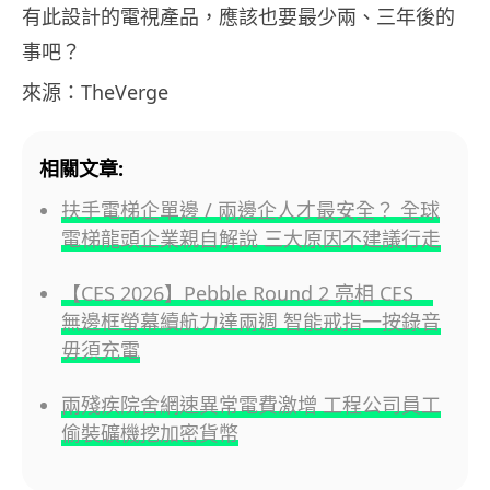
有此設計的電視產品，應該也要最少兩、三年後的
事吧？
來源：TheVerge
相關文章:
扶手電梯企單邊 / 兩邊企人才最安全？ 全球
電梯龍頭企業親自解說 三大原因不建議行走
【CES 2026】Pebble Round 2 亮相 CES
無邊框螢幕續航力達兩週 智能戒指一按錄音
毋須充電
兩殘疾院舍網速異常電費激增 工程公司員工
偷裝礦機挖加密貨幣