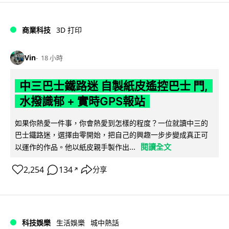
商業科技
3D 打印
Vin
18 小時
中三巴士鐵路迷 自製紙皮遙控巴士 門,
水撥識郁 + 實時GPS報站
如果你熱愛一件事，你會熱愛到怎樣的程度？一位就讀中三的
巴士鐵路迷，選擇由零開始，把自己的興趣一步步變成真正可
閱讀全文
以運作的作品。他以紙皮親手製作出...
2,254
134
分享
↗
科技娛樂
生活娛樂
城中熱話