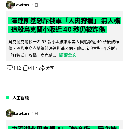
Lawton
1 日
澤連斯基怒斥俄軍「人肉狩獵」 無人機
追殺烏克蘭小販近 40 秒仍被炸傷
烏克蘭克爾松一名 52 歲小販被俄軍無人機追擊近 40 秒後被炸
傷，影片由烏克蘭總統澤連斯基公開。他直斥俄軍對平民進行
閱讀全文
「狩獵式」攻擊，烏克蘭...
112
41
分享
↗
人工智能
Lawton
1 日