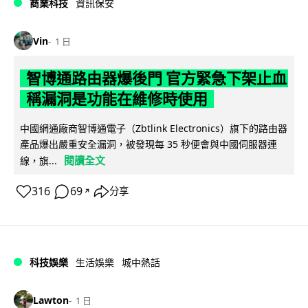
商業科技
資訊保安
Vin
1 日
智博通路由器爆後門 官方緊急下架止血
稱漏洞是功能在維修時使用
中國網通廠商智博通電子（Zbtlink Electronics）旗下的路由器
產品爆出嚴重安全漏洞，被發現每 35 秒便會與中國伺服器連
閱讀全文
線，旗...
316
69
分享
↗
科技娛樂
生活娛樂
城中熱話
Lawton
1 日