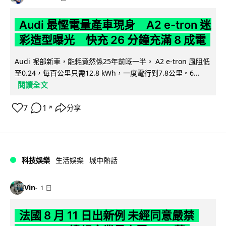
Audi 最慳電量產車現身 A2 e-tron 迷
彩造型曝光 快充 26 分鐘充滿 8 成電
Audi 呢部新車，能耗竟然係25年前嘅一半。 A2 e-tron 風阻低
至0.24，每百公里只需12.8 kWh，一度電行到7.8公里。6...
閱讀全文
7
1
分享
↗
科技娛樂
生活娛樂
城中熱話
Vin
1 日
法國 8 月 11 日出新例 未經同意嚴禁