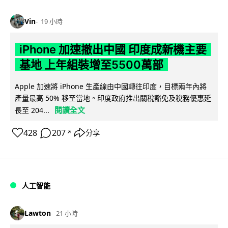
Vin
19 小時
iPhone 加速撤出中國 印度成新機主要
基地 上年組裝增至5500萬部
Apple 加速將 iPhone 生產線由中國轉往印度，目標兩年內將
產量最高 50% 移至當地。印度政府推出關稅豁免及稅務優惠延
閱讀全文
長至 204...
428
207
分享
↗
人工智能
Lawton
21 小時