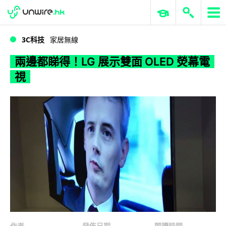
WWDC 2026
GenAI 與雲端科技專區
ERP 與商業 AI
兩邊都睇得！LG 展示雙面 OLED 熒幕電視
3C科技
家居無線
兩邊都睇得！LG 展示雙面 OLED 熒幕電
視
作者
發佈日期
閱讀時間