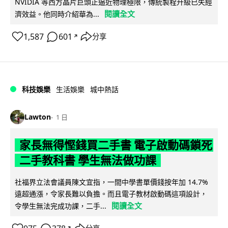
NVIDIA 等西方晶片巨頭正逼近物理極限，傳統製程升級已失經
閱讀全文
濟效益。他同時介紹華為...
1,587
601
分享
↗
科技娛樂
生活娛樂
城中熱話
Lawton
1 日
家長無得慳錢買二手書 電子啟動碼鎖死
二手教科書 學生無法做功課
社福界立法會議員陳文宜指，一間中學書單價錢按年加 14.7%
遠超通漲，令家長難以負擔。而且電子教材啟動碼這項設計，
閱讀全文
令學生無法完成功課，二手...