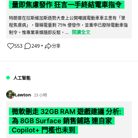
量即焦慮發作 狂言一手終結電車指令
特朗普在拉斯維加斯造勢大會上公開嘲諷電動車車主患有「里
程焦慮病」，聲稱電量剩 75% 便發作，並重申已廢除電動車強
閱讀全文
制令。惟專業車媒隨即反駁，...
553
249
分享
↗
人工智能
Lawton
23 小時
微軟刪走 32GB RAM 遊戲建議 分析:
為 8GB Surface 銷售鋪路 連自家
Copilot+ 門檻也未到