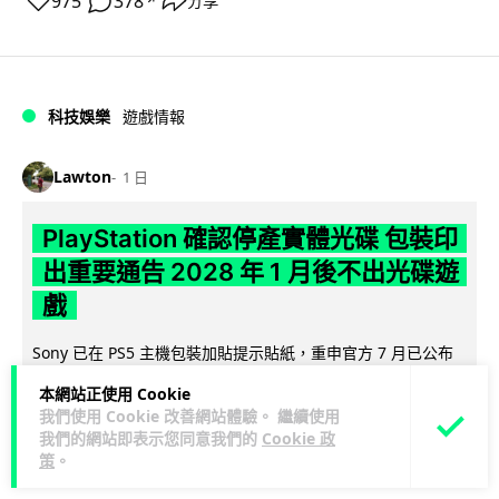
975
378
分享
↗
科技娛樂
遊戲情報
Lawton
1 日
PlayStation 確認停產實體光碟 包裝印
出重要通告 2028 年 1 月後不出光碟遊
戲
Sony 已在 PS5 主機包裝加貼提示貼紙，重申官方 7 月已公布
計劃：2028 年 1 月起停產新遊戲實體光碟。分析師預期 PS6
本網站正使用 Cookie
閱讀全文
因此...
我們使用 Cookie 改善網站體驗。 繼續使用
我們的網站即表示您同意我們的
Cookie 政
175
78
分享
↗
策
。