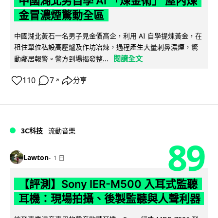
中國湖北男自學 AI 「煉金術」 屋內煉
金冒濃煙驚動全區
中國湖北黃石一名男子見金價高企，利用 AI 自學提煉黃金，在
租住單位私設高壓爐及作坊冶煉，過程產生大量刺鼻濃煙，驚
閱讀全文
動鄰居報警。警方到場揭發整...
110
7
分享
↗
3C科技
流動音樂
89
Lawton
1 日
【評測】Sony IER-M500 入耳式監聽
耳機：現場拍攝、後製監聽與人聲利器