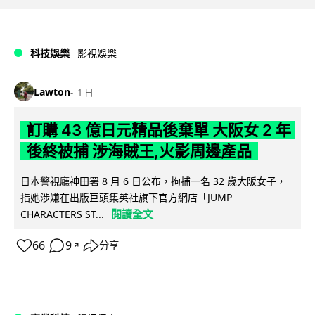
科技娛樂
影視娛樂
Lawton
1 日
訂購 43 億日元精品後棄單 大阪女 2 年
後終被捕 涉海賊王,火影周邊產品
日本警視廳神田署 8 月 6 日公布，拘捕一名 32 歲大阪女子，
指她涉嫌在出版巨頭集英社旗下官方網店「JUMP
閱讀全文
CHARACTERS ST...
66
9
分享
↗