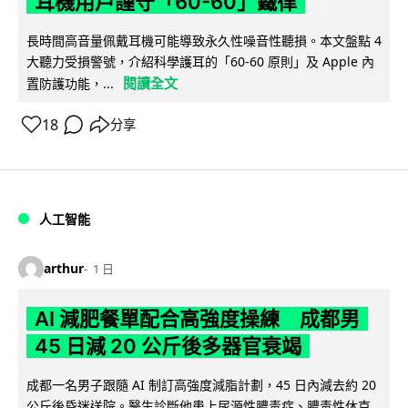
耳機用戶謹守「60-60」鐵律
長時間高音量佩戴耳機可能導致永久性噪音性聽損。本文盤點 4
大聽力受損警號，介紹科學護耳的「60-60 原則」及 Apple 內
閱讀全文
置防護功能，...
18
分享
人工智能
arthur
1 日
AI 減肥餐單配合高強度操練 成都男
45 日減 20 公斤後多器官衰竭
成都一名男子跟隨 AI 制訂高強度減脂計劃，45 日內減去約 20
公斤後昏迷送院。醫生診斷他患上尿源性膿毒症、膿毒性休克