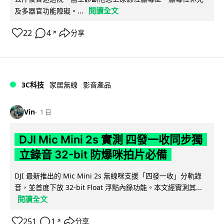
閱讀全文
及多器官功能障礙。...
22
4
分享
↗
3C科技
家居無線
影音產品
Vin
1 日
DJI Mic Mini 2s 實測 四發一收同步獨
立錄音 32-bit 防爆咪拍片必備
DJI 最新推出的 Mic Mini 2s 無線咪支援「四發一收」分軌錄
音，並首度下放 32-bit Float 浮點內錄功能。本文經實測其...
閱讀全文
251
1
分享
↗