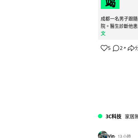
竭
成都一名男子跟隨 
院。醫生診斷他患
文
5
2
↗
3C科技
家居
Vin
13 小時