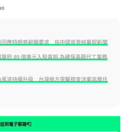
mo
l 總裁回應特朗普辭職要求 指中國背景純屬假新聞
 披露華府 89 億美元入股真相 為確保晶圓代工業務
l 挖角風波持續升級 台灣檢方突擊搜查涉案高層住
📮
送到電子郵箱