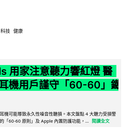
活科技
健康
ods 用家注意聽力響紅燈 醫
耳機用戶謹守「60-60」鐵
耳機可能導致永久性噪音性聽損。本文盤點 4 大聽力受損警
60-60 原則」及 Apple 內置防護功能，...
閱讀全文