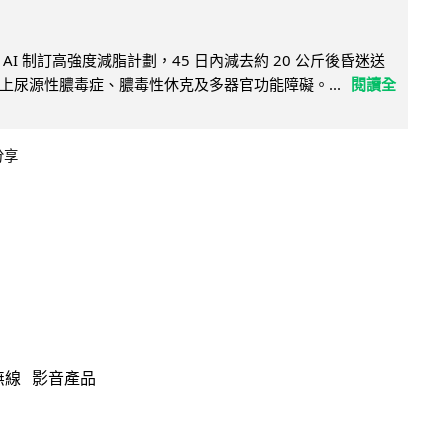
AI 制訂高強度減脂計劃，45 日內減去約 20 公斤後昏迷送
上尿源性膿毒症、膿毒性休克及多器官功能障礙。...
閱讀全
分享
無線
影音產品