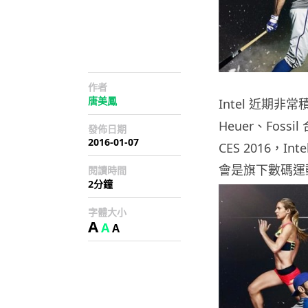
作者
唐美鳳
Intel 近期
Heuer、Foss
發佈日期
2016-01-07
CES 2016，I
會是旗下數碼運
閱讀時間
2分鐘
字體大小
A
A
A