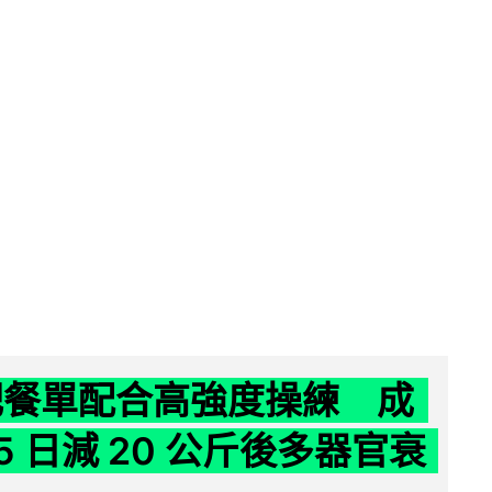
減肥餐單配合高強度操練 成
5 日減 20 公斤後多器官衰