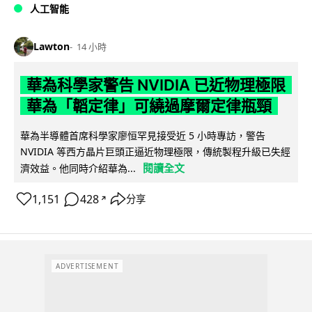
人工智能
Lawton
14 小時
華為科學家警告 NVIDIA 已近物理極限
華為「韜定律」可繞過摩爾定律瓶頸
華為半導體首席科學家廖恒罕見接受近 5 小時專訪，警告
NVIDIA 等西方晶片巨頭正逼近物理極限，傳統製程升級已失經
閱讀全文
濟效益。他同時介紹華為...
1,151
428
分享
↗
ADVERTISEMENT