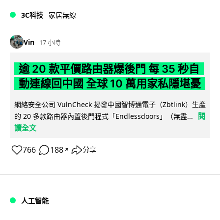
3C科技
家居無線
Vin
17 小時
逾 20 款平價路由器爆後門 每 35 秒自
動連線回中國 全球 10 萬用家私隱堪憂
網絡安全公司 VulnCheck 揭發中國智博通電子（Zbtlink）生產
閱
的 20 多款路由器內置後門程式「Endlessdoors」（無盡...
讀全文
766
188
分享
↗
人工智能