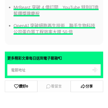
MrBeast 突破 4 億訂閱 YouTube 特別訂造
藍鑽獎牌慶祝
OpenAI 突破細胞再生技術 聯手生物科技
公司蛋白質工程效率大增 50 倍
📮
更多精彩文章每日送到電子郵箱
讚好
0
看留言
分享