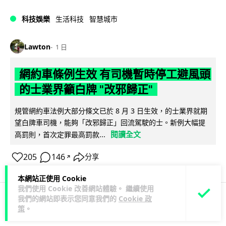
科技娛樂
生活科技
智慧城市
Lawton
1 日
網約車條例生效 有司機暫時停工避風頭
的士業界籲白牌 "改邪歸正"
規管網約車法例大部分條文已於 8 月 3 日生效，的士業界就期
望白牌車司機，能夠「改邪歸正」回流駕駛的士。新例大幅提
閱讀全文
高罰則，首次定罪最高罰款...
205
146
分享
↗
本網站正使用 Cookie
我們使用 Cookie 改善網站體驗。 繼續使用
我們的網站即表示您同意我們的
Cookie 政
策
。
人工智能