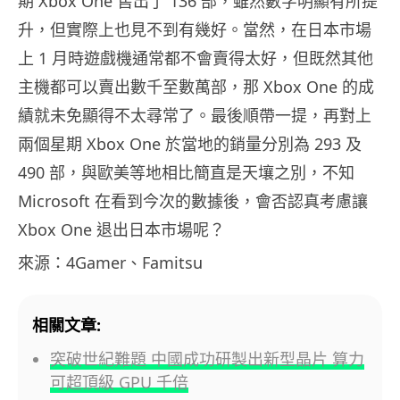
期 Xbox One 售出了 136 部，雖然數字明顯有所提
升，但實際上也見不到有幾好。當然，在日本市場
上 1 月時遊戲機通常都不會賣得太好，但既然其他
主機都可以賣出數千至數萬部，那 Xbox One 的成
績就未免顯得不太尋常了。最後順帶一提，再對上
兩個星期 Xbox One 於當地的銷量分別為 293 及
490 部，與歐美等地相比簡直是天壤之別，不知
Microsoft 在看到今次的數據後，會否認真考慮讓
Xbox One 退出日本市場呢？
來源：4Gamer、Famitsu
相關文章:
突破世紀難題 中國成功研製出新型晶片 算力
可超頂級 GPU 千倍