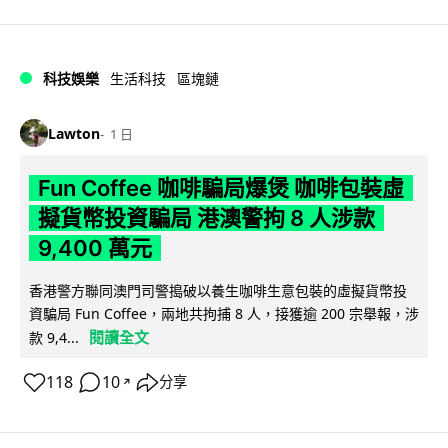
科技娛樂
生活科技
區塊鏈
Lawton
1 日
Fun Coffee 咖啡騙局爆煲 咖啡包裝虛
擬貨幣投資騙局 港澳警拘 8 人涉款
9,400 萬元
香港警方聯同澳門司警搗破以養生咖啡生意包裝的虛擬貨幣投
資騙局 Fun Coffee，兩地共拘捕 8 人，接獲逾 200 宗舉報，涉
閱讀全文
款 9,4...
118
10
分享
↗