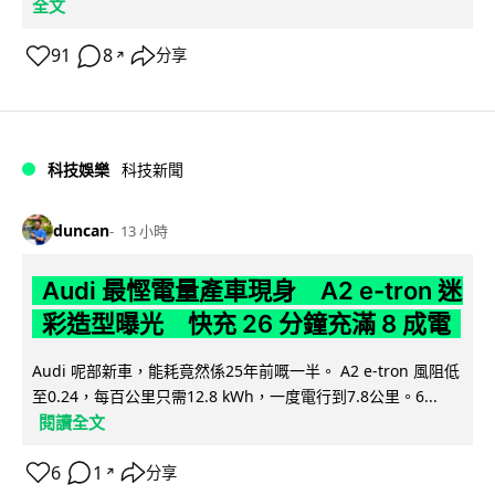
全文
91
8
分享
↗
科技娛樂
科技新聞
duncan
13 小時
Audi 最慳電量產車現身 A2 e-tron 迷
彩造型曝光 快充 26 分鐘充滿 8 成電
Audi 呢部新車，能耗竟然係25年前嘅一半。 A2 e-tron 風阻低
至0.24，每百公里只需12.8 kWh，一度電行到7.8公里。6...
閱讀全文
6
1
分享
↗