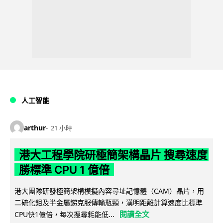
人工智能
arthur
21 小時
港大工程學院研極簡架構晶片 搜尋速度
勝標準 CPU 1 億倍
港大團隊研發極簡架構模擬內容尋址記憶體（CAM）晶片，用
二硫化鉬及半金屬銻克服傳輸瓶頸，漢明距離計算速度比標準
閱讀全文
CPU快1億倍，每次搜尋耗能低...