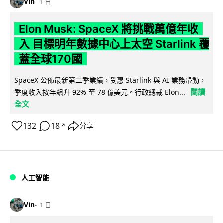
Vin
1 日
Elon Musk: SpaceX 將挑戰萬億年收
入 目標明年數據中心上太空 Starlink 覆
蓋全球170國
SpaceX 公佈最新第二季業績，受惠 Starlink 與 AI 業務帶動，
閱讀
季度收入按年飆升 92% 至 78 億美元。行政總裁 Elon...
全文
132
18
分享
↗
人工智能
Vin
1 日