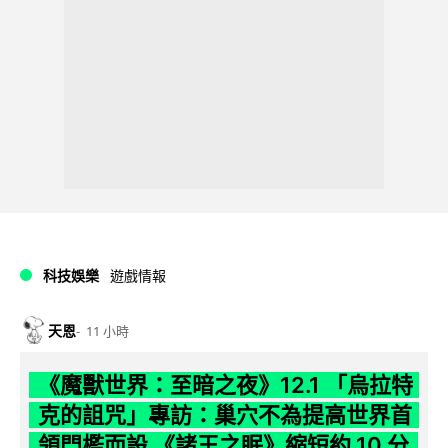
科技娛樂
遊戲情報
天恩
11 小時
《魔獸世界：至暗之夜》12.1 「烏拉特
克的詛咒」專訪：巢穴不為提高世界首
領門檻而設 《諸王之眠》縮短約 10 分