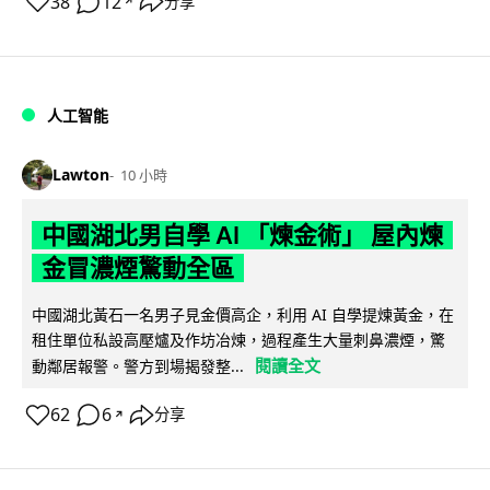
38
12
分享
↗
人工智能
Lawton
10 小時
中國湖北男自學 AI 「煉金術」 屋內煉
金冒濃煙驚動全區
中國湖北黃石一名男子見金價高企，利用 AI 自學提煉黃金，在
租住單位私設高壓爐及作坊冶煉，過程產生大量刺鼻濃煙，驚
閱讀全文
動鄰居報警。警方到場揭發整...
62
6
分享
↗