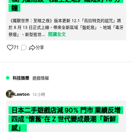
鐘
《魔獸世界：至暗之夜》版本更新 12.1「烏拉特克的詛咒」將
於 8 月 13 日正式上線，帶來全新區域「盤蛇島」、地城「毒牙
閱讀全文
祭壇」、新型態世...
71
分享
科技娛樂
遊戲情報
Lawton
12 小時
日本二手遊戲店減 90% 門市 業績反增
四成 "懷舊"在 Z 世代變成最潮「新鮮
感」