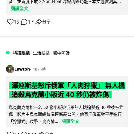
音，並首度下放 32-bit Float 浮點內錄功能。本文經實測其...
閱讀全文
15
1
分享
↗
科技娛樂
生活娛樂
城中熱話
Lawton
10 小時
澤連斯基怒斥俄軍「人肉狩獵」 無人機
追殺烏克蘭小販近 40 秒仍被炸傷
烏克蘭克爾松一名 52 歲小販被俄軍無人機追擊近 40 秒後被炸
傷，影片由烏克蘭總統澤連斯基公開。他直斥俄軍對平民進行
閱讀全文
「狩獵式」攻擊，烏克蘭...