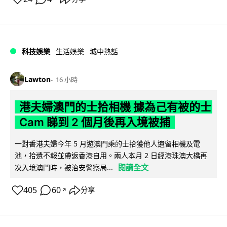
科技娛樂
生活娛樂
城中熱話
Lawton
16 小時
港夫婦澳門的士拾相機 據為己有被的士
Cam 睇到 2 個月後再入境被捕
一對香港夫婦今年 5 月遊澳門乘的士拾獲他人遺留相機及電
池，拾遺不報並帶返香港自用。兩人本月 2 日經港珠澳大橋再
閱讀全文
次入境澳門時，被治安警察局...
405
60
分享
↗