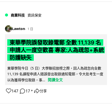
商業科技
資訊保安
Lawton
1 日
東華學院誤發取錄電郵 全數 11,139 名
申請人一度空歡喜 專家:人為疏忽+系統
防護缺失
東華學院今日（5 日）大學聯招放榜之際，因人為疏忽向全數
11,139 名課程申請人錯誤發出取錄通知電郵，令大批考生一度
閱讀全文
以為獲得學位取錄，事...
147
17
分享
↗