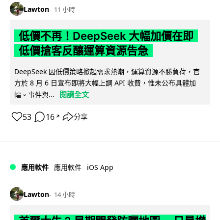
Lawton
11 小時
低價不再！DeepSeek 大幅加價在即
低價搶客反釀運算資源告急
DeepSeek 因低價策略掀起需求熱潮，運算資源不勝負荷，官
方於 8 月 6 日宣布即將大幅上調 API 收費，惟未公布具體加
閱讀全文
幅。事件與...
53
16
分享
↗
iOS App
應用軟件
應用軟件
Lawton
14 小時