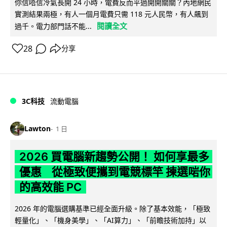
你信唔信冷氣長開 24 小時，電費反而平過開開關關？內地網民
實測結果兩極，有人一個月電費只需 118 元人民幣，有人飆到
閱讀全文
過千。電力部門話不能...
28
分享
3C科技
流動電腦
Lawton
1 日
2026 買電腦新趨勢公開！ 如何享最多
優惠 從極致便攜到電競標竿 揀選啱你
的高效能 PC
2026 年的電腦選購基準已經全面升級。除了基本效能，「極致
輕量化」、「機身美學」、「AI算力」、「前瞻技術加持」以