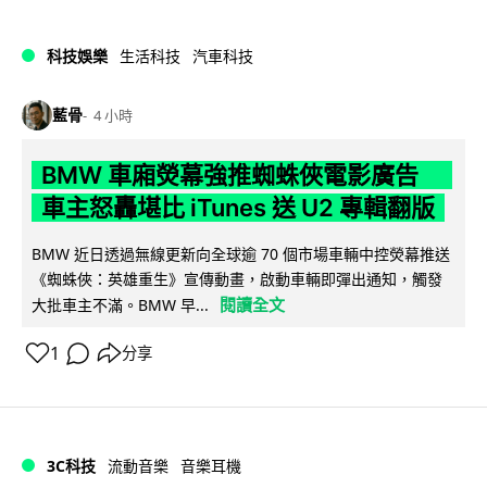
科技娛樂
生活科技
汽車科技
藍骨
4 小時
BMW 車廂熒幕強推蜘蛛俠電影廣告
車主怒轟堪比 iTunes 送 U2 專輯翻版
BMW 近日透過無線更新向全球逾 70 個市場車輛中控熒幕推送
《蜘蛛俠：英雄重生》宣傳動畫，啟動車輛即彈出通知，觸發
閱讀全文
大批車主不滿。BMW 早...
1
分享
3C科技
流動音樂
音樂耳機