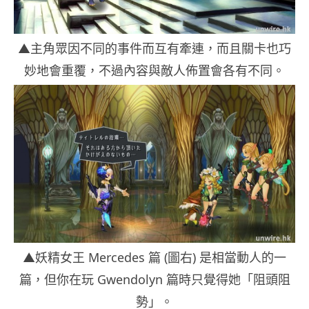
▲主角眾因不同的事件而互有牽連，而且關卡也巧
妙地會重覆，不過內容與敵人佈置會各有不同。
▲妖精女王 Mercedes 篇 (圖右) 是相當動人的一
篇，但你在玩 Gwendolyn 篇時只覺得她「阻頭阻
勢」。