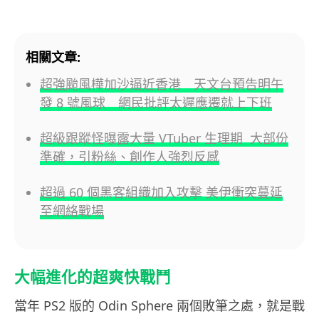
相關文章:
超強颱風樺加沙逼近香港 天文台預告明午
發 8 號風球 網民批評太遲應遷就上下班
超級跟蹤怪曝露大量 VTuber 生理期 大部份
準確，引粉絲、創作人強烈反感
超過 60 個黑客組織加入攻擊 美伊衝突蔓延
至網絡戰場
大幅進化的超爽快戰鬥
當年 PS2 版的 Odin Sphere 兩個敗筆之處，就是戰