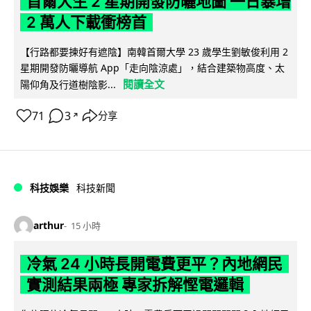
首爾大生 2 星期開發防曬地圖 一日暴增
2 萬人下載衝榜首
【行路都要揀好有遮陰】南韓首爾大學 23 歲學生劉敏俊利用 2
星期開發防曬導航 App「走向陰涼處」，結合建築物高度、太
閱讀全文
陽仰角及行道樹陰影...
71
3
分享
↗
科技娛樂
科技新聞
arthur
15 小時
冷氣 24 小時長開電費更平？內地網民
實測結果兩極 專家拆解慳電邏輯