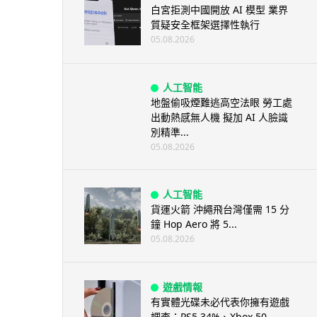
白宮拒測中國開放 AI 模型 業界
質疑安全框架選擇性執行
05.08.2026
人工智能
地盤偷吸煙難逃高空法眼 勞工處
出動熱感無人機 擬加 AI 人臉識
別精準...
05.08.2026
人工智能
貨運火箭 沖繩飛台灣僅需 15 分
鐘 Hop Aero 將 5...
05.08.2026
遊戲情報
有實體光碟未必代表你擁有遊戲
調查：PS5 34%、Xbox 50...