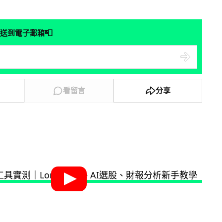
📮
送到電子郵箱
看留言
分享