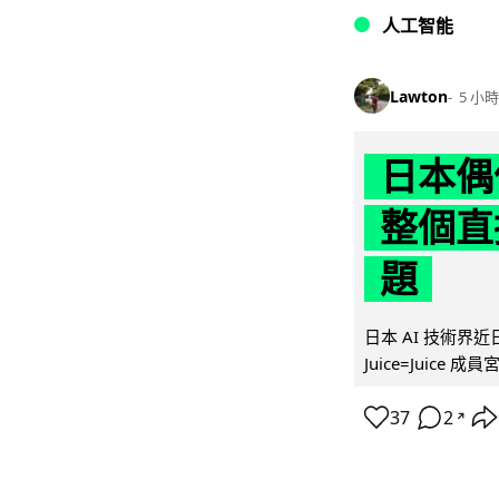
人工智能
Lawton
5 小時
日本偶
整個直
題
日本 AI 技術
Juice=Juic
37
2
↗