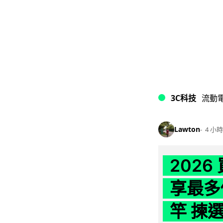
3C科技
流動
Lawton
4 小時
202
享最多
竿 揀