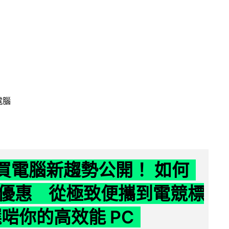
電腦
6 買電腦新趨勢公開！ 如何
優惠 從極致便攜到電競標
選啱你的高效能 PC