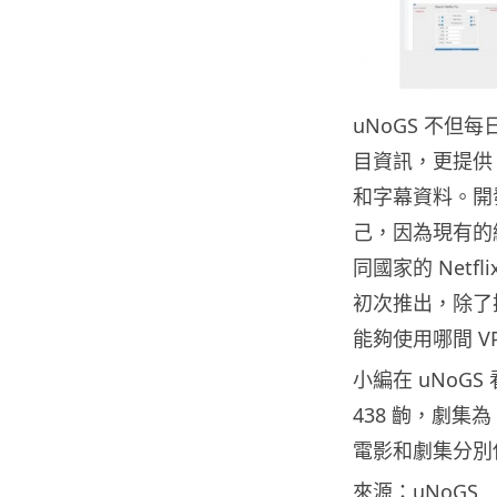
uNoGS 不但每
目資訊，更提供 I
和字幕資料。開發網
己，因為現有的
同國家的 Netf
初次推出，除了
能夠使用哪間 V
小編在 uNoG
438 齣，劇集為
電影和劇集分別佔 
來源：
uNoGS