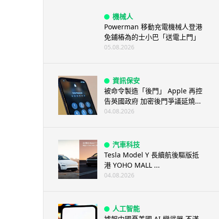
機械人
Powerman 移動充電機械人登港
免鋪樁為的士小巴「送電上門」
05.08.2026
資訊保安
被命令製造「後門」 Apple 再控
告英國政府 加密後門爭議延燒...
04.08.2026
汽車科技
Tesla Model Y 長續航後驅版抵
港 YOHO MALL ...
04.08.2026
人工智能
據報中國憂美國 AI 變武器 不滿