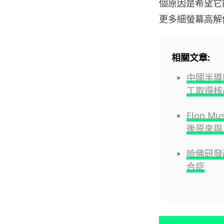
個原因是希望它能
更多細螢幕高解
相關文章:
中國半導
工取得核
Elon 
後原來與 
哈佛研發改
合症