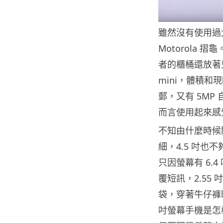
雖然沒有使用過
Motorola
者的櫃桶還放著只有 2
mini，體積和
郵，又有 5M
而言使用起來感
不知由什麼時候開始
細，4.5 吋也不夠
只因螢幕有 6
覆短訊，2.55
袋，穿著牛仔褲
吋螢幕手機是怎樣