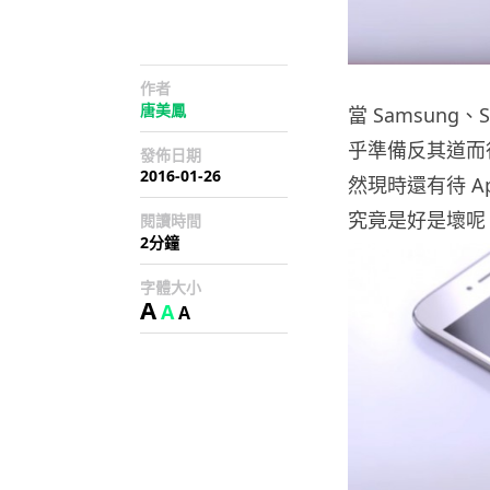
作者
唐美鳳
當 Samsung
乎準備反其道而行
發佈日期
2016-01-26
然現時還有待 Ap
究竟是好是壞呢
閱讀時間
2分鐘
字體大小
A
A
A