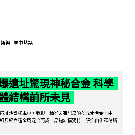
活娛樂
城中熱話
爆遺址驚現神秘合金 科學
體結構前所未見
遺址沙灘樣本中，發現一種從未有記錄的多元素合金，由
鉬及鋁六種金屬混合而成，晶體結構獨特。研究由佛羅倫斯