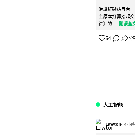
港鐵紅磡站月台一
主原本打算拾起交
得》的...
閱讀全
54
分
人工智能
Lawton
4 小時