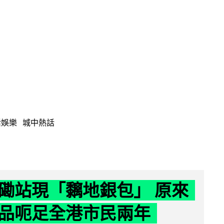
活娛樂
城中熱話
磡站現「黐地銀包」 原來
品呃足全港市民兩年