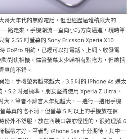
大哥大年代的無線電話，但也經歷過體積龐大的
 摺龜。一路走來，手機潮流一直向小巧方向邁進，現時筆
.55 吋螢幕的 Sony Ericsson Xperia X10
現時 GoPro 相約，已經可以打電話、上網、收發電
P 自動對焦相機，儘管螢幕太少睇相有點吃力，但總括
覺真的不錯。
，手機螢幕越來越大，3.5 吋的 iPhone 4s 嫌太
，5.2 吋是標準，朋友堅持使用 Xperia Z Ultra，
.4 吋大。筆者不諱言人年紀越大，一邊行一邊用手機
 吋螢幕真的吃不消，但螢幕 5 吋以上的手機放在褲
時份外不舒服，放在西裝口袋亦怪怪的，很難理解 6
攜帶才好。筆者對 iPhone 5se 十分期待，其中一