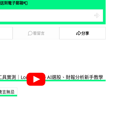
📮
送到電子郵箱
看留言
分享
唐言無忌