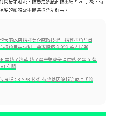
夠帶領潮流，推動更多廠商推出細 Size 手機，有
像度的旗艦級手機選擇會是好事。
體大廠屹唐指控美企竊取技術 指其挖角前員
心技術申請專利 要求賠償 9,999 萬人民幣
Musk 帶幼子訪華 幼子穿唐裝成全場焦點 名字 X 背
AI 有關
良版 CRISPR 技術 有望基因編輯治療唐氏綜