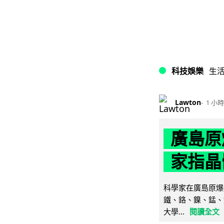
科技娛樂
生
Lawton
1 小時
廣島原
家指晶
科學家在廣島原爆
鐵、鉻、鎳、錳、
大學...
閱讀全文