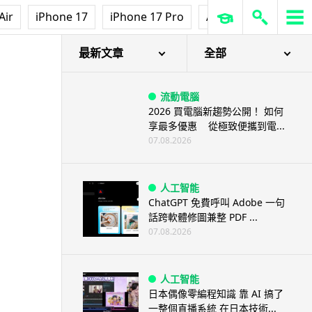
Air
iPhone 17
iPhone 17 Pro
AirPods Pro 3
Ap
最新文章
全部
流動電腦
2026 買電腦新趨勢公開！ 如何
享最多優惠 從極致便攜到電...
07.08.2026
人工智能
ChatGPT 免費呼叫 Adobe 一句
話跨軟體修圖兼整 PDF ...
07.08.2026
人工智能
日本偶像零編程知識 靠 AI 搞了
一整個直播系統 在日本技術...