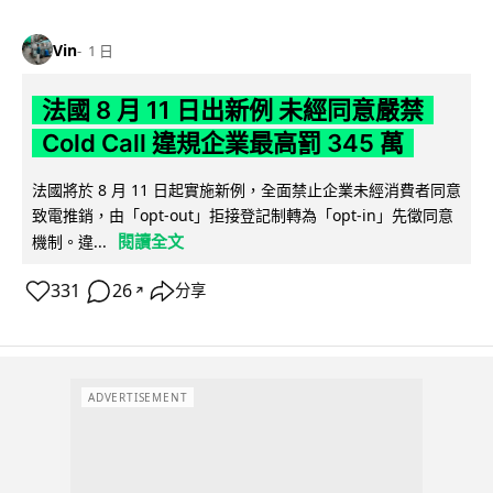
Vin
1 日
法國 8 月 11 日出新例 未經同意嚴禁
Cold Call 違規企業最高罰 345 萬
法國將於 8 月 11 日起實施新例，全面禁止企業未經消費者同意
致電推銷，由「opt-out」拒接登記制轉為「opt-in」先徵同意
閱讀全文
機制。違...
331
26
分享
↗
ADVERTISEMENT