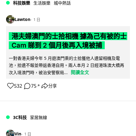
科技娛樂
生活娛樂
城中熱話
Lawton
1 日
港夫婦澳門的士拾相機 據為己有被的士
Cam 睇到 2 個月後再入境被捕
一對香港夫婦今年 5 月遊澳門乘的士拾獲他人遺留相機及電
池，拾遺不報並帶返香港自用。兩人本月 2 日經港珠澳大橋再
閱讀全文
次入境澳門時，被治安警察局...
532
75
分享
↗
3C科技
家居無線
Vin
1 日