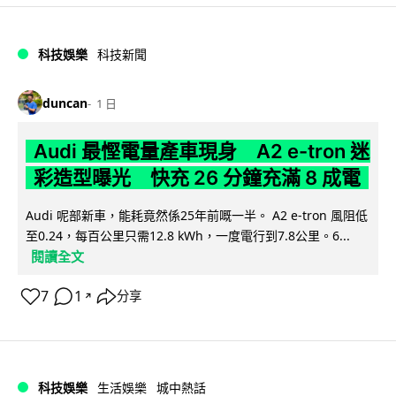
科技娛樂
科技新聞
duncan
1 日
Audi 最慳電量產車現身 A2 e-tron 迷
彩造型曝光 快充 26 分鐘充滿 8 成電
Audi 呢部新車，能耗竟然係25年前嘅一半。 A2 e-tron 風阻低
至0.24，每百公里只需12.8 kWh，一度電行到7.8公里。6...
閱讀全文
7
1
分享
↗
科技娛樂
生活娛樂
城中熱話