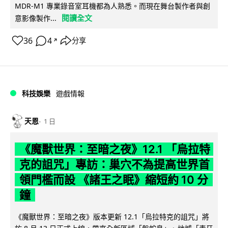
MDR-M1 專業錄音室耳機都為人熟悉。而現在舞台製作者與創
閱讀全文
意影像製作...
36
4
分享
↗
科技娛樂
遊戲情報
天恩
1 日
《魔獸世界：至暗之夜》12.1 「烏拉特
克的詛咒」專訪：巢穴不為提高世界首
領門檻而設 《諸王之眠》縮短約 10 分
鐘
《魔獸世界：至暗之夜》版本更新 12.1「烏拉特克的詛咒」將