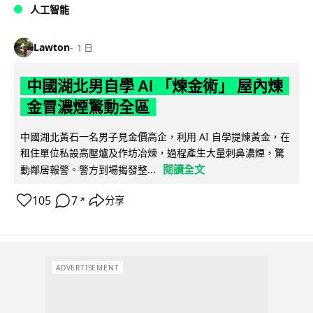
人工智能
Lawton
1 日
中國湖北男自學 AI 「煉金術」 屋內煉
金冒濃煙驚動全區
中國湖北黃石一名男子見金價高企，利用 AI 自學提煉黃金，在
租住單位私設高壓爐及作坊冶煉，過程產生大量刺鼻濃煙，驚
閱讀全文
動鄰居報警。警方到場揭發整...
105
7
分享
↗
ADVERTISEMENT