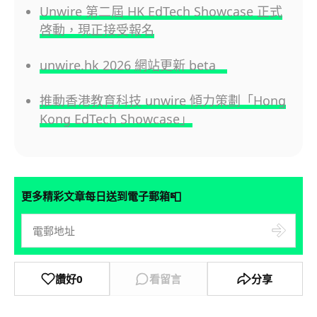
Unwire 第二屆 HK EdTech Showcase 正式
啓動，現正接受報名
unwire.hk 2026 網站更新 beta
推動香港教育科技 unwire 傾力策劃「Hong
Kong EdTech Showcase」
📮
更多精彩文章每日送到電子郵箱
讚好
0
看留言
分享