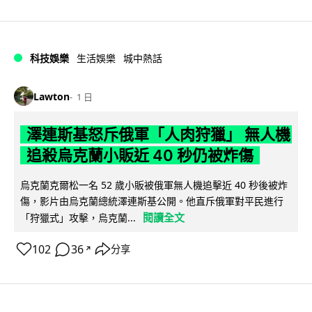
科技娛樂
生活娛樂
城中熱話
Lawton
1 日
澤連斯基怒斥俄軍「人肉狩獵」 無人機
追殺烏克蘭小販近 40 秒仍被炸傷
烏克蘭克爾松一名 52 歲小販被俄軍無人機追擊近 40 秒後被炸
傷，影片由烏克蘭總統澤連斯基公開。他直斥俄軍對平民進行
閱讀全文
「狩獵式」攻擊，烏克蘭...
102
36
分享
↗