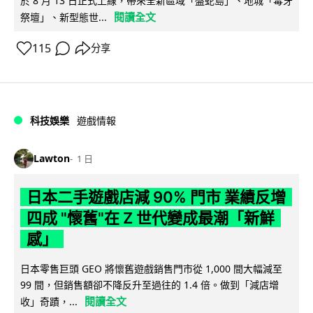
於 8 月 13 日正式上線，帶來全新區域「盤蛇島」、地城「毒牙
閱讀全文
祭壇」、新型態世...
115
分享
科技娛樂
遊戲情報
Lawton
1 日
日本二手遊戲店減 90% 門市 業績反增
四成 "懷舊"在 Z 世代變成最潮「新鮮
感」
日本零售巨頭 GEO 將懷舊遊戲銷售門市從 1,000 間大幅減至
99 間，但銷售額卻不降反升至過往的 1.4 倍。做到「減店增
閱讀全文
收」奇蹟，...