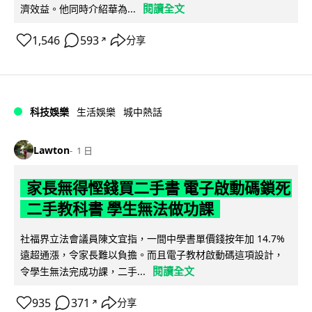
閱讀全文
濟效益。他同時介紹華為...
1,546
593
分享
↗
科技娛樂
生活娛樂
城中熱話
Lawton
1 日
家長無得慳錢買二手書 電子啟動碼鎖死
二手教科書 學生無法做功課
社福界立法會議員陳文宜指，一間中學書單價錢按年加 14.7%
遠超通漲，令家長難以負擔。而且電子教材啟動碼這項設計，
閱讀全文
令學生無法完成功課，二手...
935
371
分享
↗