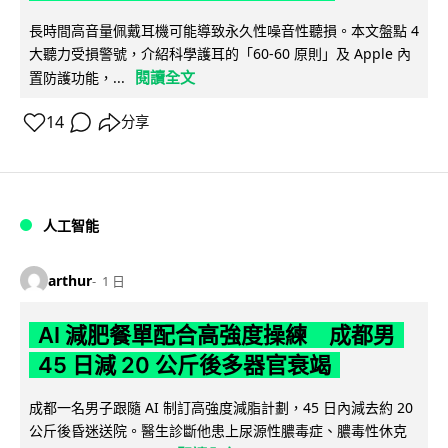
長時間高音量佩戴耳機可能導致永久性噪音性聽損。本文盤點 4
大聽力受損警號，介紹科學護耳的「60-60 原則」及 Apple 內
閱讀全文
置防護功能，...
14
分享
人工智能
arthur
1 日
AI 減肥餐單配合高強度操練 成都男
45 日減 20 公斤後多器官衰竭
成都一名男子跟隨 AI 制訂高強度減脂計劃，45 日內減去約 20
公斤後昏迷送院。醫生診斷他患上尿源性膿毒症、膿毒性休克