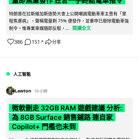
量即焦慮發作 狂言一手終結電車指令
特朗普在拉斯維加斯造勢大會上公開嘲諷電動車車主患有「里
程焦慮病」，聲稱電量剩 75% 便發作，並重申已廢除電動車強
閱讀全文
制令。惟專業車媒隨即反駁，...
386
151
分享
↗
人工智能
Lawton
19 小時
微軟刪走 32GB RAM 遊戲建議 分析:
為 8GB Surface 銷售鋪路 連自家
Copilot+ 門檻也未到