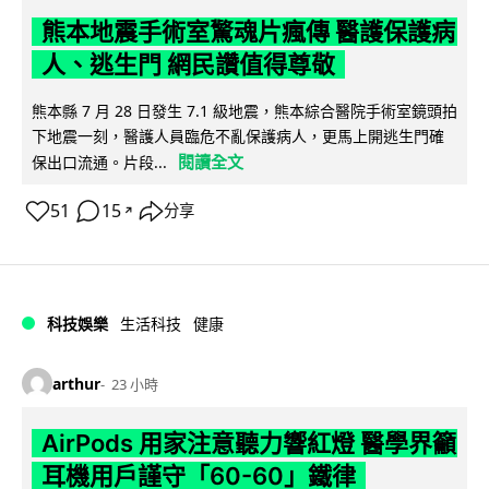
熊本地震手術室驚魂片瘋傳 醫護保護病
人、逃生門 網民讚值得尊敬
熊本縣 7 月 28 日發生 7.1 級地震，熊本綜合醫院手術室鏡頭拍
下地震一刻，醫護人員臨危不亂保護病人，更馬上開逃生門確
閱讀全文
保出口流通。片段...
51
15
分享
↗
科技娛樂
生活科技
健康
arthur
23 小時
AirPods 用家注意聽力響紅燈 醫學界籲
耳機用戶謹守「60-60」鐵律