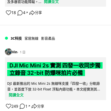
閱讀全文
及多器官功能障礙。...
18
4
分享
↗
3C科技
家居無線
影音產品
Vin
1 日
DJI Mic Mini 2s 實測 四發一收同步獨
立錄音 32-bit 防爆咪拍片必備
DJI 最新推出的 Mic Mini 2s 無線咪支援「四發一收」分軌錄
音，並首度下放 32-bit Float 浮點內錄功能。本文經實測其...
閱讀全文
249
1
分享
↗