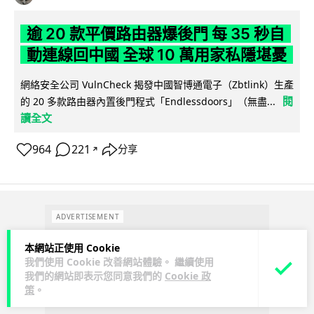
逾 20 款平價路由器爆後門 每 35 秒自
動連線回中國 全球 10 萬用家私隱堪憂
網絡安全公司 VulnCheck 揭發中國智博通電子（Zbtlink）生產
閱
的 20 多款路由器內置後門程式「Endlessdoors」（無盡...
讀全文
964
221
分享
↗
ADVERTISEMENT
本網站正使用 Cookie
我們使用 Cookie 改善網站體驗。 繼續使用
我們的網站即表示您同意我們的
Cookie 政
策
。