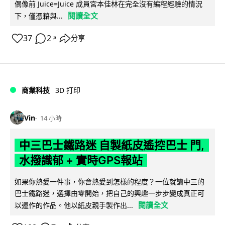
偶像前 Juice=Juice 成員宮本佳林在完全沒有編程經驗的情況
閱讀全文
下，僅憑藉與...
37
2
分享
↗
商業科技
3D 打印
Vin
14 小時
中三巴士鐵路迷 自製紙皮遙控巴士 門,
水撥識郁 + 實時GPS報站
如果你熱愛一件事，你會熱愛到怎樣的程度？一位就讀中三的
巴士鐵路迷，選擇由零開始，把自己的興趣一步步變成真正可
閱讀全文
以運作的作品。他以紙皮親手製作出...