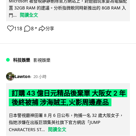
Microsoft 被發現靜靜刪除官方網站上，對遊戲玩家要為電腦配
置 32GB RAM 的建議。分析指微軟同時新推出的 8GB RAM 入
閱讀全文
門...
118
8
分享
↗
科技娛樂
影視娛樂
Lawton
20 小時
訂購 43 億日元精品後棄單 大阪女 2 年
後終被捕 涉海賊王,火影周邊產品
日本警視廳神田署 8 月 6 日公布，拘捕一名 32 歲大阪女子，
指她涉嫌在出版巨頭集英社旗下官方網店「JUMP
閱讀全文
CHARACTERS ST...