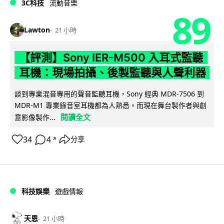
3C科技
流動音樂
89
Lawton
21 小時
【評測】Sony IER-M500 入耳式監聽
耳機：現場拍攝、後製監聽與人聲利器
談到專業混音專用的聲音監聽耳機，Sony 經典 MDR-7506 到
MDR-M1 專業錄音室耳機都為人熟悉。而現在舞台製作者與創
閱讀全文
意影像製作...
34
4
分享
↗
科技娛樂
遊戲情報
天恩
21 小時