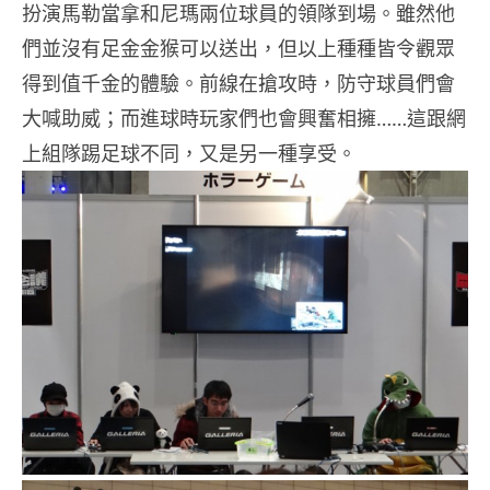
扮演馬勒當拿和尼瑪兩位球員的領隊到場。雖然他
們並沒有足金金猴可以送出，但以上種種皆令觀眾
得到
值
千金的體驗。前線在搶攻時，防守球員們會
大喊助威；而進球時玩家們也會興奮相擁……這跟網
上組隊踢足球不同，又是另一種享受。