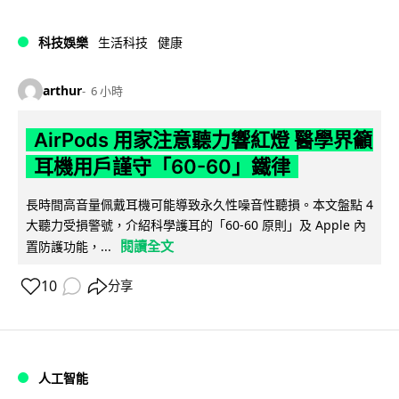
科技娛樂
生活科技
健康
arthur
6 小時
AirPods 用家注意聽力響紅燈 醫學界籲
耳機用戶謹守「60-60」鐵律
長時間高音量佩戴耳機可能導致永久性噪音性聽損。本文盤點 4
大聽力受損警號，介紹科學護耳的「60-60 原則」及 Apple 內
閱讀全文
置防護功能，...
10
分享
人工智能