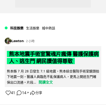
科技娛樂
生活娛樂
城中熱話
Lawton
2 小時
熊本地震手術室驚魂片瘋傳 醫護保護病
人、逃生門 網民讚值得尊敬
熊本縣 7 月 28 日發生 7.1 級地震，熊本綜合醫院手術室鏡頭拍
下地震一刻，醫護人員臨危不亂保護病人，更馬上開逃生門確
閱讀全文
保出口流通。片段...
41
14
分享
↗