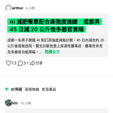
arthur
6 小時
AI 減肥餐單配合高強度操練 成都男
45 日減 20 公斤後多器官衰竭
成都一名男子跟隨 AI 制訂高強度減脂計劃，45 日內減去約 20
公斤後昏迷送院。醫生診斷他患上尿源性膿毒症、膿毒性休克
閱讀全文
及多器官功能障礙。...
13
3
分享
↗
3C科技
家居無線
影音產品
Vin
18 小時