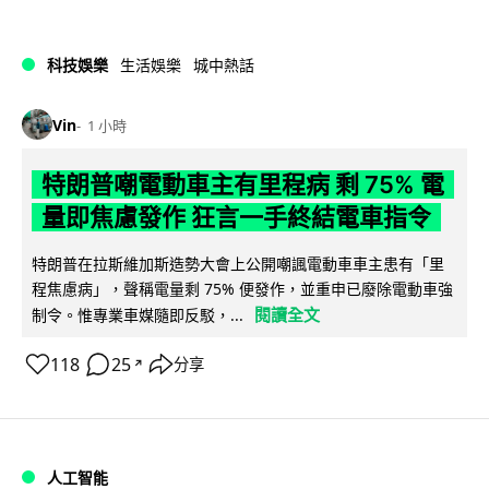
科技娛樂
生活娛樂
城中熱話
Vin
1 小時
特朗普嘲電動車主有里程病 剩 75% 電
量即焦慮發作 狂言一手終結電車指令
特朗普在拉斯維加斯造勢大會上公開嘲諷電動車車主患有「里
程焦慮病」，聲稱電量剩 75% 便發作，並重申已廢除電動車強
閱讀全文
制令。惟專業車媒隨即反駁，...
118
25
分享
↗
人工智能