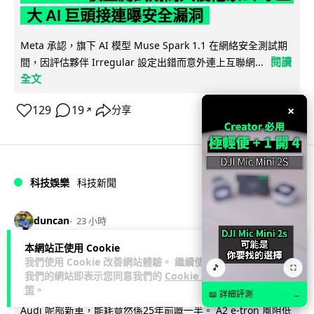
大 AI 巨頭接連曝安全漏洞
Meta 承認，旗下 AI 模型 Muse Spark 1.1 在網絡安全測試期
閱讀
間，因評估夥伴 Irregular 設定出錯而意外連上互聯網...
全文
×
129
19
分享
↗
科技娛樂
科技新聞
duncan
23 小時
本網站正使用 Cookie
Audi 最慳電量產車現身 A2 e-tron 迷
我們使用 Cookie 改善網站體驗。 繼續使用
🎵
⛶
我們的網站即表示您同意我們的
Cookie 政
彩造型曝光 快充 26 分鐘充滿 8 成電
策
。
📖 詳細評測
→
Audi 呢部新車，能耗竟然係25年前嘅一半。 A2 e-tron 風阻低