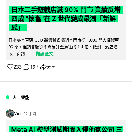
日本二手遊戲店減 90% 門市 業績反增
四成 "懷舊"在 Z 世代變成最潮「新鮮
感」
日本零售巨頭 GEO 將懷舊遊戲銷售門市從 1,000 間大幅減至
99 間，但銷售額卻不降反升至過往的 1.4 倍。做到「減店增
閱讀全文
收」奇蹟，...
233
19
分享
↗
人工智能
Vin
22 小時
Meta AI 模型測試期間入侵他家公司 三