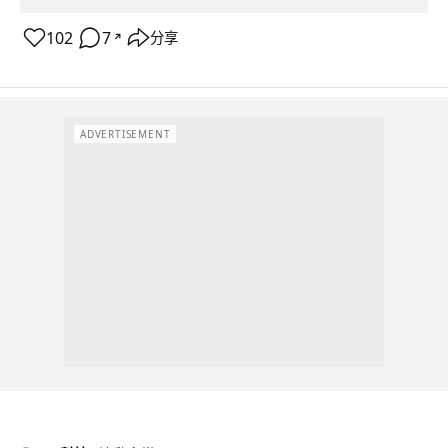
102
7
分享
↗
ADVERTISEMENT