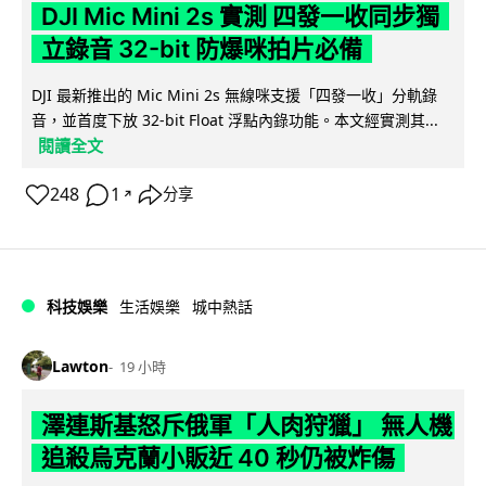
DJI Mic Mini 2s 實測 四發一收同步獨
立錄音 32-bit 防爆咪拍片必備
DJI 最新推出的 Mic Mini 2s 無線咪支援「四發一收」分軌錄
音，並首度下放 32-bit Float 浮點內錄功能。本文經實測其...
閱讀全文
248
1
分享
↗
科技娛樂
生活娛樂
城中熱話
Lawton
19 小時
澤連斯基怒斥俄軍「人肉狩獵」 無人機
追殺烏克蘭小販近 40 秒仍被炸傷