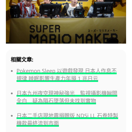
相關文章:
Pokemon Sleep 以遊戲發現 日本人作息不
規律 睡眠影響生產力年損 1 兆日元
日本九州夜空現神秘強光 監視攝影機瞬間
全白 疑為隕石墜落但未找到實物
日本二手店現地震捐贈版 NDSi LL 石卷特製
機款最終流到市面