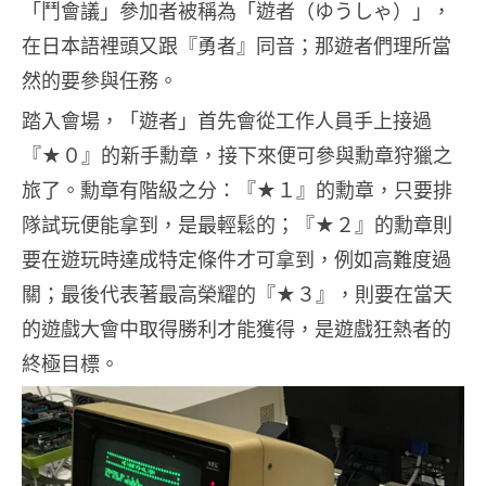
「鬥會議」參加者被稱為「遊者（ゆうしゃ）」，
在日本語裡頭又跟『勇者』同音；那遊者們理所當
然的要參與任務。
踏入會場，「遊者」首先會從工作人員手上接過
『★０』的新手勳章，接下來便可參與勳章狩獵之
旅了。勳章有階級之分：『★１』的勳章，只要排
隊試玩便能拿到，是最輕鬆的；『★２』的勳章則
要在遊玩時達成特定條件才可拿到，例如高難度過
關；最後代表著最高榮耀的『★３』，則要在當天
的遊戲大會中取得勝利才能獲得，是遊戲狂熱者的
終極目標。