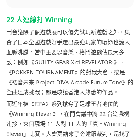
22 人連線打 Winning
鬥會議除了像遊戲展可以優先試玩新遊戲之外，集
合了日本全國遊戲好手選出最強玩家的環節也讓人
血脈沸騰。當中主要以音樂、格鬥遊戲佔最大多
數：例如《GUILTY GEAR Xrd REVELATOR-》、
《POKKEN TOURNAMENT》的對戰大會，或是
《初音未来 Project DIVA Arcade Future Tone》的
全曲達成挑戰；都是較讓香港人熟悉的作品。
而近年被《FIFA》系列搶奪了足球王者地位的
《Winning Eleven》，在鬥會議中將 22 台遊戲機
連接，來個現場 11 人對 11 人的「真・Winning
Eleven」比賽。大會更請來了旁述跟裁判，還找了