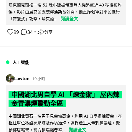
烏克蘭克爾松一名 52 歲小販被俄軍無人機追擊近 40 秒後被炸
傷，影片由烏克蘭總統澤連斯基公開。他直斥俄軍對平民進行
閱讀全文
「狩獵式」攻擊，烏克蘭...
99
34
分享
↗
人工智能
Lawton
19 小時
中國湖北男自學 AI 「煉金術」 屋內煉
金冒濃煙驚動全區
中國湖北黃石一名男子見金價高企，利用 AI 自學提煉黃金，在
租住單位私設高壓爐及作坊冶煉，過程產生大量刺鼻濃煙，驚
閱讀全文
動鄰居報警。警方到場揭發整...