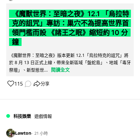
《魔獸世界：至暗之夜》12.1 「烏拉特
克的詛咒」專訪：巢穴不為提高世界首
領門檻而設 《諸王之眠》縮短約 10 分
鐘
《魔獸世界：至暗之夜》版本更新 12.1「烏拉特克的詛咒」將
於 8 月 13 日正式上線，帶來全新區域「盤蛇島」、地城「毒牙
閱讀全文
祭壇」、新型態世...
115
分享
科技娛樂
遊戲情報
Lawton
21 小時