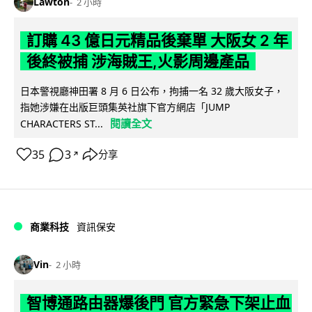
Lawton
2 小時
訂購 43 億日元精品後棄單 大阪女 2 年
後終被捕 涉海賊王,火影周邊產品
日本警視廳神田署 8 月 6 日公布，拘捕一名 32 歲大阪女子，
指她涉嫌在出版巨頭集英社旗下官方網店「JUMP
閱讀全文
CHARACTERS ST...
35
3
分享
↗
商業科技
資訊保安
Vin
2 小時
智博通路由器爆後門 官方緊急下架止血