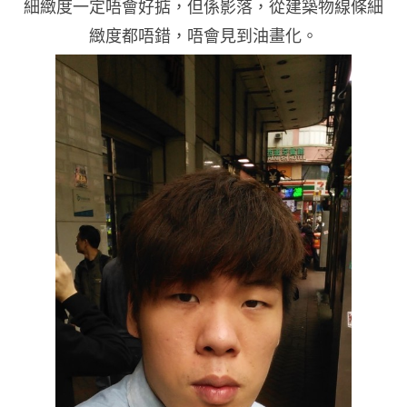
細緻度一定唔會好掂，但係影落，從建築物線條細
緻度都唔錯，唔會見到油畫化。