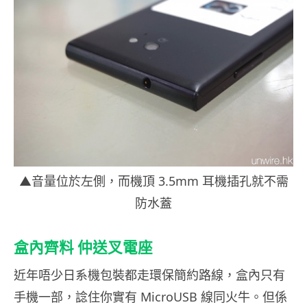
▲音量位於左側，而機頂 3.5mm 耳機插孔就不需
防水蓋
盒內齊料 仲送叉電座
近年唔少日系機包裝都走環保簡約路線，盒內只有
手機一部，諗住你實有 MicroUSB 線同火牛。但係