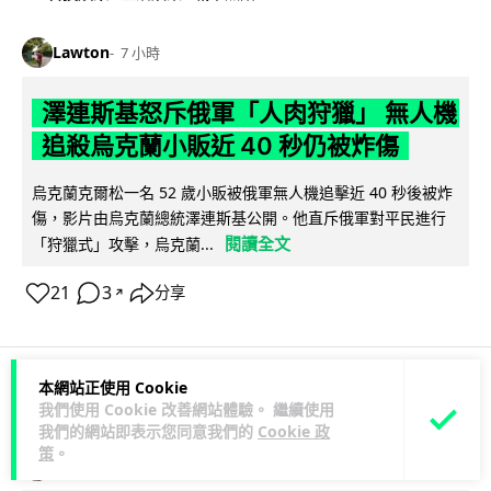
Lawton
7 小時
澤連斯基怒斥俄軍「人肉狩獵」 無人機
追殺烏克蘭小販近 40 秒仍被炸傷
烏克蘭克爾松一名 52 歲小販被俄軍無人機追擊近 40 秒後被炸
傷，影片由烏克蘭總統澤連斯基公開。他直斥俄軍對平民進行
閱讀全文
「狩獵式」攻擊，烏克蘭...
21
3
分享
↗
本網站正使用 Cookie
人工智能
我們使用 Cookie 改善網站體驗。 繼續使用
我們的網站即表示您同意我們的
Cookie 政
策
。
Lawton
7 小時