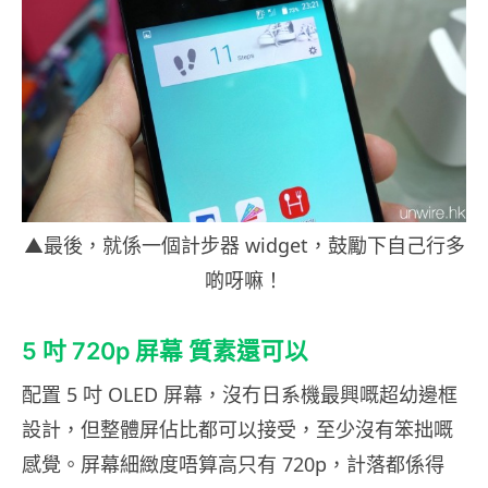
▲最後，就係一個計步器 widget，鼓勵下自己行多
啲呀嘛！
5 吋 720p 屏幕 質素還可以
配置 5 吋 OLED 屏幕，沒冇日系機最興嘅超幼邊框
設計，但整體屏佔比都可以接受，至少沒有笨拙嘅
感覺。屏幕細緻度唔算高只有 720p，計落都係得