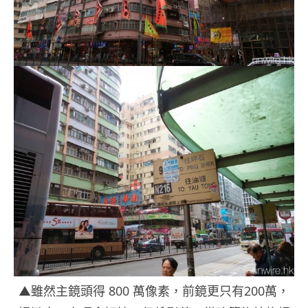
▲雖然主鏡頭得 800 萬像素，前鏡更只有200萬，