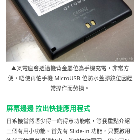
▲叉電座會透過機背金屬位為手機充電，非常方
便，唔使再怕手機 MicroUSB 位防水蓋膠鉸位因經
常操作而勞損。
屏幕邊邊 拉出快捷應用程式
日系機當然唔少得一啲得意功能啦，等我重點介紹
三個有用小功能。首先有 Slide-in 功能，只要啟用