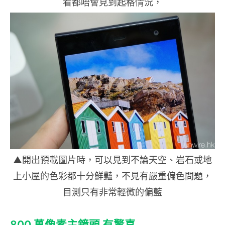
看都唔會見到起格情況，
▲開出預載圖片時，可以見到不論天空、岩石或地
上小屋的色彩都十分鮮豔，不見有嚴重偏色問題，
目測只有非常輕微的偏藍
800 萬像素主鏡頭 有驚喜