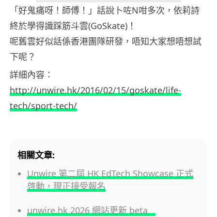
「好鬼痛呀！師傅！」話說卜咗N咁多次，依莉詩
終於學得識踩筋斗雲(GoSkate)！
呢舊雲好似話係香港團隊研發，唔知大家想唔想試
下呢？
詳細內容：
http://unwire.hk/2016/02/15/goskate/life-
tech/sport-tech/
相關文章:
Unwire 第二屆 HK EdTech Showcase 正式
啓動，現正接受報名
unwire.hk 2026 網站更新 beta