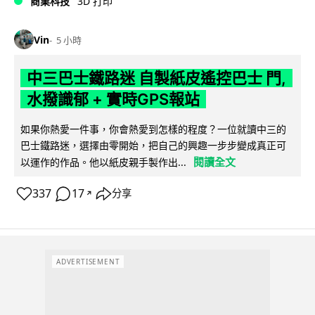
商業科技
3D 打印
Vin
5 小時
中三巴士鐵路迷 自製紙皮遙控巴士 門,
水撥識郁 + 實時GPS報站
如果你熱愛一件事，你會熱愛到怎樣的程度？一位就讀中三的
巴士鐵路迷，選擇由零開始，把自己的興趣一步步變成真正可
閱讀全文
以運作的作品。他以紙皮親手製作出...
337
17
分享
↗
ADVERTISEMENT