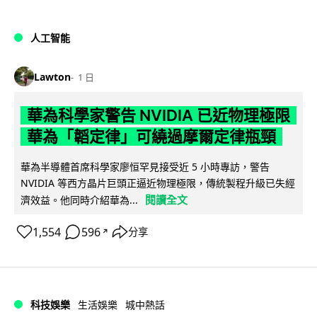
人工智能
Lawton
1 日
華為科學家警告 NVIDIA 已近物理極限
華為「韜定律」可繞過摩爾定律瓶頸
華為半導體首席科學家廖恒罕見接受近 5 小時專訪，警告
NVIDIA 等西方晶片巨頭正逼近物理極限，傳統製程升級已失經
閱讀全文
濟效益。他同時介紹華為...
1,554
596
分享
↗
科技娛樂
生活娛樂
城中熱話