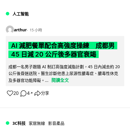
人工智能
arthur
15 小時
AI 減肥餐單配合高強度操練 成都男
45 日減 20 公斤後多器官衰竭
成都一名男子跟隨 AI 制訂高強度減脂計劃，45 日內減去約 20
公斤後昏迷送院。醫生診斷他患上尿源性膿毒症、膿毒性休克
閱讀全文
及多器官功能障礙。...
20
4
分享
↗
3C科技
家居無線
影音產品