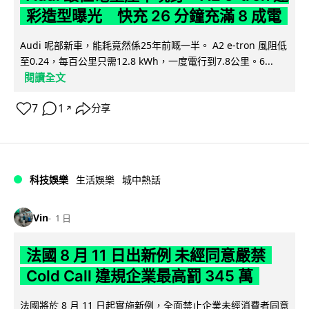
彩造型曝光 快充 26 分鐘充滿 8 成電
Audi 呢部新車，能耗竟然係25年前嘅一半。 A2 e-tron 風阻低
至0.24，每百公里只需12.8 kWh，一度電行到7.8公里。6...
閱讀全文
7
1
分享
↗
科技娛樂
生活娛樂
城中熱話
Vin
1 日
法國 8 月 11 日出新例 未經同意嚴禁
Cold Call 違規企業最高罰 345 萬
法國將於 8 月 11 日起實施新例，全面禁止企業未經消費者同意