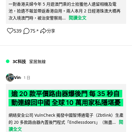
一對香港夫婦今年 5 月遊澳門乘的士拾獲他人遺留相機及電
池，拾遺不報並帶返香港自用。兩人本月 2 日經港珠澳大橋再
閱讀全文
次入境澳門時，被治安警察局...
539
75
分享
↗
3C科技
家居無線
Vin
1 日
逾 20 款平價路由器爆後門 每 35 秒自
動連線回中國 全球 10 萬用家私隱堪憂
網絡安全公司 VulnCheck 揭發中國智博通電子（Zbtlink）生產
閱
的 20 多款路由器內置後門程式「Endlessdoors」（無盡...
讀全文