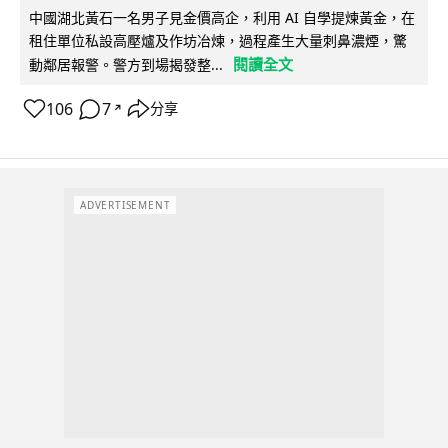
中國湖北黃石一名男子見金價高企，利用 AI 自學提煉黃金，在
租住單位私設高壓爐及作坊冶煉，過程產生大量刺鼻濃煙，驚
閱讀全文
動鄰居報警。警方到場揭發整...
106
7
分享
↗
ADVERTISEMENT