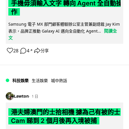
手機毋須輸入文字 轉向 Agent 全自動操
作
Samsung 電子 MX 部門顧客體驗辦公室主管兼副總裁 Jay Kim
閱讀全
表示，品牌正推動 Galaxy AI 邁向全自動化 Agent...
文
28
4
分享
↗
科技娛樂
生活娛樂
城中熱話
Lawton
1 日
港夫婦澳門的士拾相機 據為己有被的士
Cam 睇到 2 個月後再入境被捕