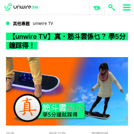
WWDC 2026
GenAI 與雲端科技專區
ERP 與商業 AI
【unwire TV】真．筋斗雲係乜？ 學5分鐘踩得！
unwire TV
其他專題
【unwire TV】真．筋斗雲係乜？ 學5分
鐘踩得！
作者
發佈日期
閱讀時間