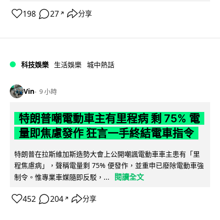
198
27
分享
↗
科技娛樂
生活娛樂
城中熱話
Vin
9 小時
特朗普嘲電動車主有里程病 剩 75% 電
量即焦慮發作 狂言一手終結電車指令
特朗普在拉斯維加斯造勢大會上公開嘲諷電動車車主患有「里
程焦慮病」，聲稱電量剩 75% 便發作，並重申已廢除電動車強
閱讀全文
制令。惟專業車媒隨即反駁，...
452
204
分享
↗