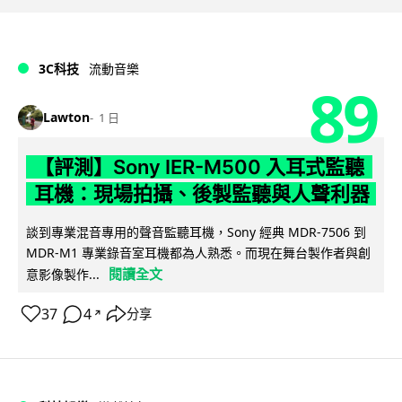
3C科技
流動音樂
89
Lawton
1 日
【評測】Sony IER-M500 入耳式監聽
耳機：現場拍攝、後製監聽與人聲利器
談到專業混音專用的聲音監聽耳機，Sony 經典 MDR-7506 到
MDR-M1 專業錄音室耳機都為人熟悉。而現在舞台製作者與創
閱讀全文
意影像製作...
37
4
分享
↗