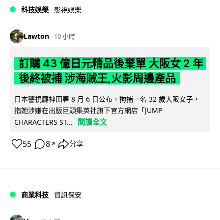
科技娛樂
影視娛樂
Lawton
10 小時
訂購 43 億日元精品後棄單 大阪女 2 年
後終被捕 涉海賊王,火影周邊產品
日本警視廳神田署 8 月 6 日公布，拘捕一名 32 歲大阪女子，
指她涉嫌在出版巨頭集英社旗下官方網店「JUMP
閱讀全文
CHARACTERS ST...
55
8
分享
↗
商業科技
資訊保安