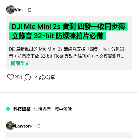
Vin
1 日
DJI Mic Mini 2s 實測 四發一收同步獨
立錄音 32-bit 防爆咪拍片必備
DJI 最新推出的 Mic Mini 2s 無線咪支援「四發一收」分軌錄
音，並首度下放 32-bit Float 浮點內錄功能。本文經實測其...
閱讀全文
251
1
分享
↗
科技娛樂
生活娛樂
城中熱話
Lawton
1 日