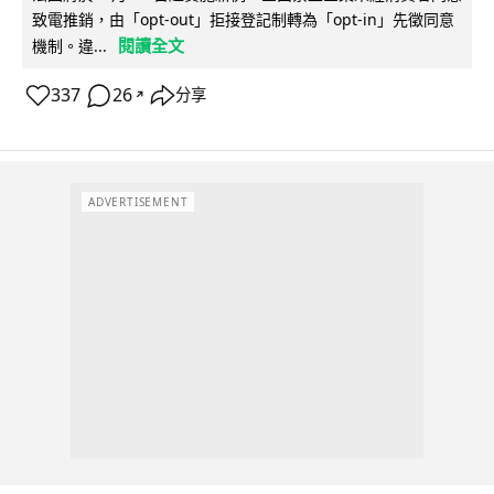
致電推銷，由「opt-out」拒接登記制轉為「opt-in」先徵同意
閱讀全文
機制。違...
337
26
分享
↗
ADVERTISEMENT