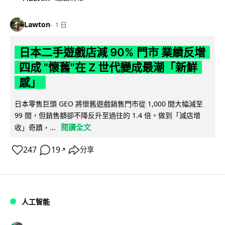
Lawton
1 日
日本二手遊戲店減 90% 門市 業績反增
四成 "懷舊"在 Z 世代變成最潮「新鮮
感」
日本零售巨頭 GEO 將懷舊遊戲銷售門市從 1,000 間大幅減至
99 間，但銷售額卻不降反升至過往的 1.4 倍。做到「減店增
閱讀全文
收」奇蹟，...
247
19
分享
↗
人工智能