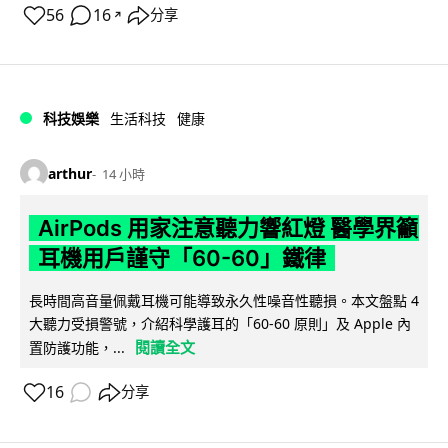
56
16
分享
↗
科技娛樂
生活科技
健康
arthur
14 小時
AirPods 用家注意聽力響紅燈 醫學界籲
耳機用戶謹守「60-60」鐵律
長時間高音量佩戴耳機可能導致永久性噪音性聽損。本文盤點 4
大聽力受損警號，介紹科學護耳的「60-60 原則」及 Apple 內
閱讀全文
置防護功能，...
16
分享