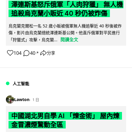
澤連斯基怒斥俄軍「人肉狩獵」 無人機
追殺烏克蘭小販近 40 秒仍被炸傷
烏克蘭克爾松一名 52 歲小販被俄軍無人機追擊近 40 秒後被炸
傷，影片由烏克蘭總統澤連斯基公開。他直斥俄軍對平民進行
閱讀全文
「狩獵式」攻擊，烏克蘭...
104
40
分享
↗
人工智能
Lawton
1 日
中國湖北男自學 AI 「煉金術」 屋內煉
金冒濃煙驚動全區