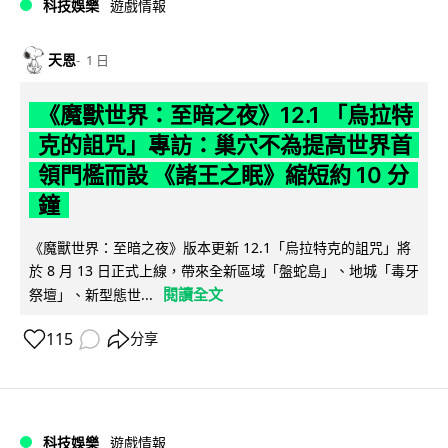
科技娛樂
遊戲情報
天恩
1 日
《魔獸世界：至暗之夜》12.1 「烏拉特
克的詛咒」專訪：巢穴不為提高世界首
領門檻而設 《諸王之眠》縮短約 10 分
鐘
《魔獸世界：至暗之夜》版本更新 12.1「烏拉特克的詛咒」將
於 8 月 13 日正式上線，帶來全新區域「盤蛇島」、地城「毒牙
閱讀全文
祭壇」、新型態世...
115
分享
科技娛樂
遊戲情報