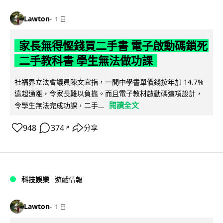
Lawton
1 日
家長無得慳錢買二手書 電子啟動碼鎖死
二手教科書 學生無法做功課
社福界立法會議員陳文宜指，一間中學書單價錢按年加 14.7%
遠超通漲，令家長難以負擔。而且電子教材啟動碼這項設計，
閱讀全文
令學生無法完成功課，二手...
948
374
分享
↗
科技娛樂
遊戲情報
Lawton
1 日