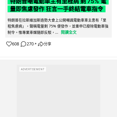
特朗普嘲電動車主有里程病 剩 75% 電
量即焦慮發作 狂言一手終結電車指令
特朗普在拉斯維加斯造勢大會上公開嘲諷電動車車主患有「里
程焦慮病」，聲稱電量剩 75% 便發作，並重申已廢除電動車強
閱讀全文
制令。惟專業車媒隨即反駁，...
608
270
分享
↗
ADVERTISEMENT