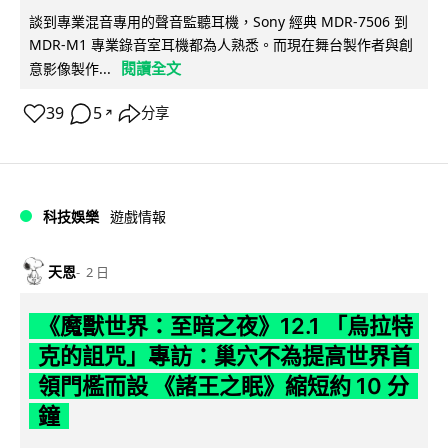
談到專業混音專用的聲音監聽耳機，Sony 經典 MDR-7506 到
MDR-M1 專業錄音室耳機都為人熟悉。而現在舞台製作者與創
閱讀全文
意影像製作...
39
5
分享
↗
科技娛樂
遊戲情報
天恩
2 日
《魔獸世界：至暗之夜》12.1 「烏拉特
克的詛咒」專訪：巢穴不為提高世界首
領門檻而設 《諸王之眠》縮短約 10 分
鐘