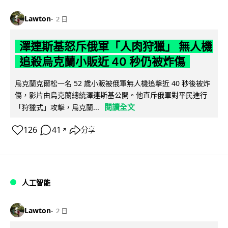
Lawton
2 日
澤連斯基怒斥俄軍「人肉狩獵」 無人機
追殺烏克蘭小販近 40 秒仍被炸傷
烏克蘭克爾松一名 52 歲小販被俄軍無人機追擊近 40 秒後被炸
傷，影片由烏克蘭總統澤連斯基公開。他直斥俄軍對平民進行
閱讀全文
「狩獵式」攻擊，烏克蘭...
126
41
分享
↗
人工智能
Lawton
2 日