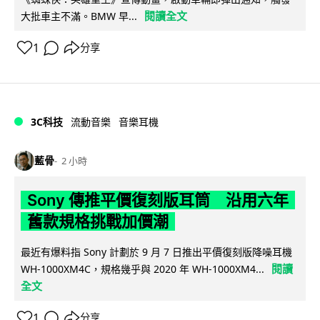
閱讀全文
大批車主不滿。BMW 早...
1
分享
3C科技
流動音樂
音樂耳機
藍骨
2 小時
Sony 傳推平價復刻版耳筒 沿用六年
舊款規格挑戰加價潮
最近有爆料指 Sony 計劃於 9 月 7 日推出平價復刻版降噪耳機
閱讀
WH-1000XM4C，規格幾乎與 2020 年 WH-1000XM4...
全文
1
分享