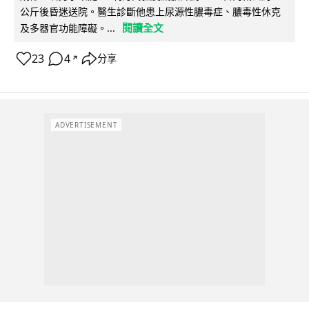
公斤後昏迷送院。醫生診斷他患上尿源性膿毒症、膿毒性休克
閱讀全文
及多器官功能障礙。...
23
4
分享
↗
ADVERTISEMENT