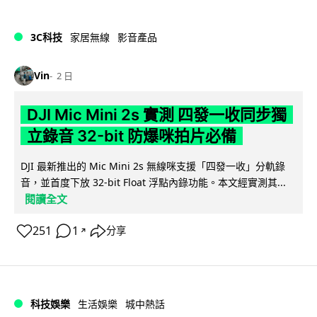
3C科技
家居無線
影音產品
Vin
2 日
DJI Mic Mini 2s 實測 四發一收同步獨
立錄音 32-bit 防爆咪拍片必備
DJI 最新推出的 Mic Mini 2s 無線咪支援「四發一收」分軌錄
音，並首度下放 32-bit Float 浮點內錄功能。本文經實測其...
閱讀全文
251
1
分享
↗
科技娛樂
生活娛樂
城中熱話