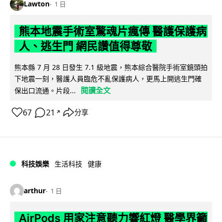
Lawton
1 日
熊本地震手術室驚魂片瘋傳 醫護保護病
人、逃生門 網民讚值得尊敬
熊本縣 7 月 28 日發生 7.1 級地震，熊本綜合醫院手術室鏡頭拍
下地震一刻，醫護人員臨危不亂保護病人，更馬上開逃生門確
閱讀全文
保出口流通。片段...
67
21
分享
↗
科技娛樂
生活科技
健康
arthur
1 日
AirPods 用家注意聽力響紅燈 醫學界籲