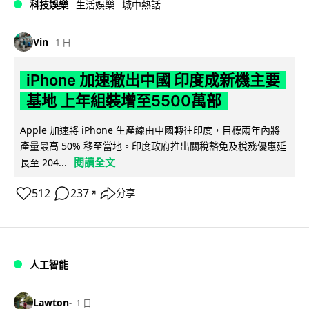
科技娛樂
生活娛樂
城中熱話
Vin
1 日
iPhone 加速撤出中國 印度成新機主要
基地 上年組裝增至5500萬部
Apple 加速將 iPhone 生產線由中國轉往印度，目標兩年內將
產量最高 50% 移至當地。印度政府推出關稅豁免及稅務優惠延
閱讀全文
長至 204...
512
237
分享
↗
人工智能
Lawton
1 日