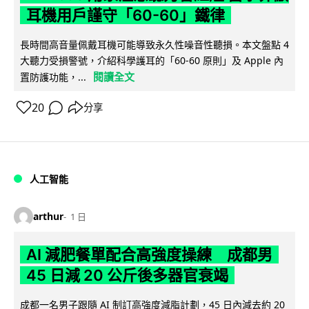
耳機用戶謹守「60-60」鐵律
長時間高音量佩戴耳機可能導致永久性噪音性聽損。本文盤點 4
大聽力受損警號，介紹科學護耳的「60-60 原則」及 Apple 內
閱讀全文
置防護功能，...
20
分享
人工智能
arthur
1 日
AI 減肥餐單配合高強度操練 成都男
45 日減 20 公斤後多器官衰竭
成都一名男子跟隨 AI 制訂高強度減脂計劃，45 日內減去約 20