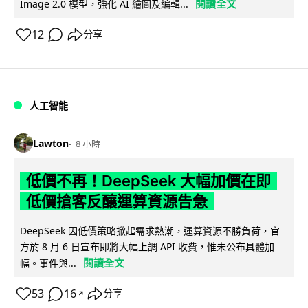
閱讀全文
Image 2.0 模型，強化 AI 繪圖及編輯...
12
分享
人工智能
Lawton
8 小時
低價不再！DeepSeek 大幅加價在即
低價搶客反釀運算資源告急
DeepSeek 因低價策略掀起需求熱潮，運算資源不勝負荷，官
方於 8 月 6 日宣布即將大幅上調 API 收費，惟未公布具體加
閱讀全文
幅。事件與...
53
16
分享
↗