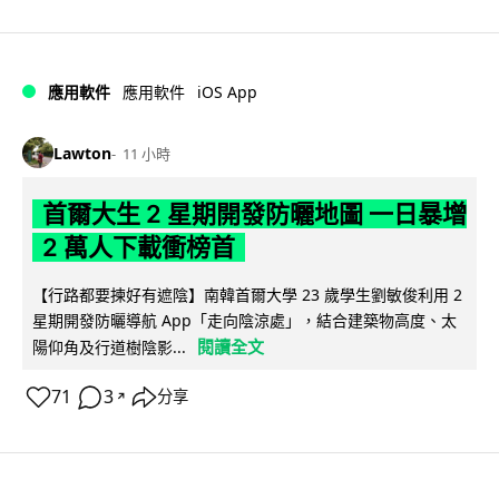
iOS App
應用軟件
應用軟件
Lawton
11 小時
首爾大生 2 星期開發防曬地圖 一日暴增
2 萬人下載衝榜首
【行路都要揀好有遮陰】南韓首爾大學 23 歲學生劉敏俊利用 2
星期開發防曬導航 App「走向陰涼處」，結合建築物高度、太
閱讀全文
陽仰角及行道樹陰影...
71
3
分享
↗