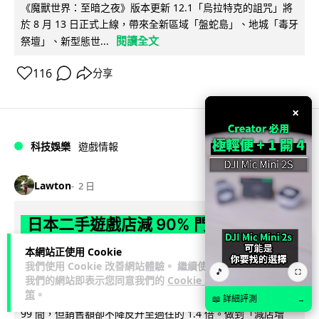
《魔獸世界：至暗之夜》版本更新 12.1「烏拉特克的詛咒」將
於 8 月 13 日正式上線，帶來全新區域「盤蛇島」、地城「毒牙
閱讀全文
祭壇」、新型態世...
116
分享
×
科技娛樂
遊戲情報
Lawton
2 日
日本二手遊戲店減 90% 門市 業績反增
四成 "懷舊"在 Z 世代變成最潮「新鮮
本網站正使用 Cookie
感」
我們使用 Cookie 改善網站體驗。 繼續使用
🎵
⛶
我們的網站即表示您同意我們的
Cookie 政
策
。
日本零售巨頭 GEO 將懷舊遊戲銷售門市從 1,000 間大幅減至
📖 詳細評測
→
99 間，但銷售額卻不降反升至過往的 1.4 倍。做到「減店增