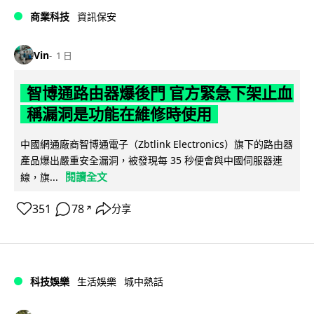
商業科技
資訊保安
Vin
1 日
智博通路由器爆後門 官方緊急下架止血
稱漏洞是功能在維修時使用
中國網通廠商智博通電子（Zbtlink Electronics）旗下的路由器
產品爆出嚴重安全漏洞，被發現每 35 秒便會與中國伺服器連
閱讀全文
線，旗...
351
78
分享
↗
科技娛樂
生活娛樂
城中熱話