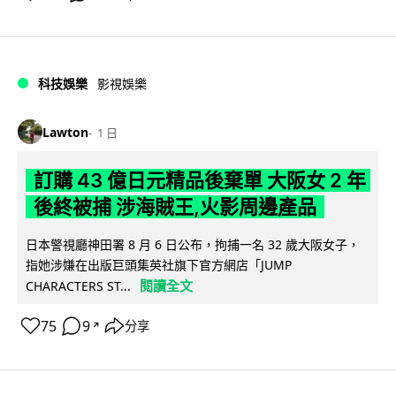
科技娛樂
影視娛樂
Lawton
1 日
訂購 43 億日元精品後棄單 大阪女 2 年
後終被捕 涉海賊王,火影周邊產品
日本警視廳神田署 8 月 6 日公布，拘捕一名 32 歲大阪女子，
指她涉嫌在出版巨頭集英社旗下官方網店「JUMP
閱讀全文
CHARACTERS ST...
75
9
分享
↗