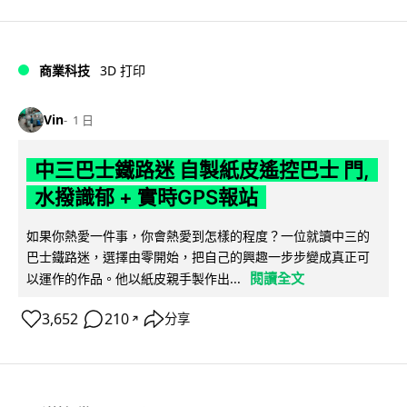
商業科技
3D 打印
Vin
1 日
中三巴士鐵路迷 自製紙皮遙控巴士 門,
水撥識郁 + 實時GPS報站
如果你熱愛一件事，你會熱愛到怎樣的程度？一位就讀中三的
巴士鐵路迷，選擇由零開始，把自己的興趣一步步變成真正可
閱讀全文
以運作的作品。他以紙皮親手製作出...
3,652
210
分享
↗