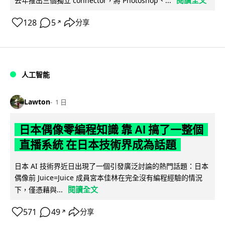
去年推出三個獨立 connector，將 Photoshop、...
128
5
分享
↗
人工智能
Lawton
1 日
日本偶像零編程知識 靠 AI 搞了一整個
直播系統 在日本技術界成為話題
日本 AI 技術界近日出現了一個引發廣泛討論的熱門話題：日本
偶像前 Juice=Juice 成員宮本佳林在完全沒有編程經驗的情況
閱讀全文
下，僅憑藉與...
571
49
分享
↗