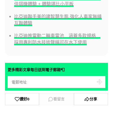
佳摺機體驗 + 體驗堪比小平板
比亞迪聯手美的建智慧生態 強化人車家無縫
互聯體驗
比亞迪推電動二輪車電池 涵蓋多款規格
採用專利防水技術聲稱可在水下使用
📮
更多精彩文章每日送到電子郵箱
讚好
0
看留言
分享