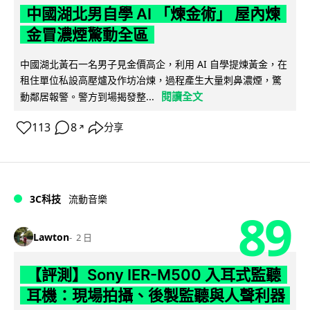
中國湖北男自學 AI 「煉金術」 屋內煉
金冒濃煙驚動全區
中國湖北黃石一名男子見金價高企，利用 AI 自學提煉黃金，在
租住單位私設高壓爐及作坊冶煉，過程產生大量刺鼻濃煙，驚
閱讀全文
動鄰居報警。警方到場揭發整...
113
8
分享
↗
3C科技
流動音樂
89
Lawton
2 日
【評測】Sony IER-M500 入耳式監聽
耳機：現場拍攝、後製監聽與人聲利器