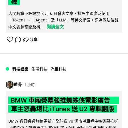
權
人民網旗下評論於 8 月 6 日發表文章，批評中國廣泛使用
「Token」、「Agent」及「LLM」等英文術語，認為做法侵蝕
閱讀全文
中文表意空間及科...
分享
科技娛樂
生活科技
汽車科技
藍骨
1 小時
BMW 車廂熒幕強推蜘蛛俠電影廣告
車主怒轟堪比 iTunes 送 U2 專輯翻版
BMW 近日透過無線更新向全球逾 70 個市場車輛中控熒幕推送
《蜘蛛俠：英雄重生》宣傳動畫，啟動車輛即彈出通知，觸發