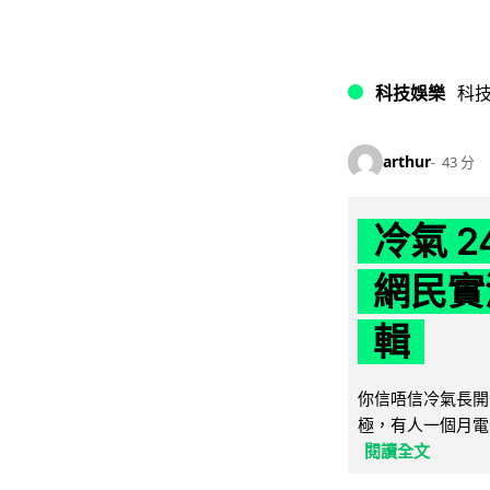
科技娛樂
科
arthur
43 分
冷氣 
網民實
輯
你信唔信冷氣長開
極，有人一個月電費
閱讀全文