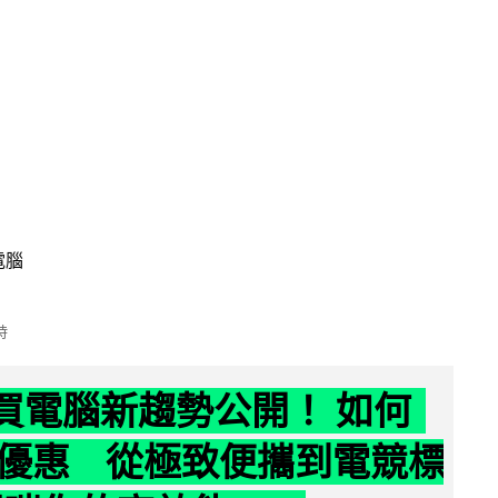
電腦
時
6 買電腦新趨勢公開！ 如何
優惠 從極致便攜到電競標