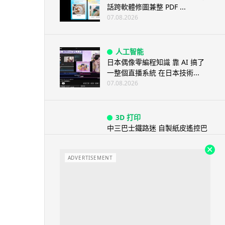
話跨軟體修圖兼整 PDF ...
07.08.2026
人工智能
日本偶像零編程知識 靠 AI 搞了
一整個直播系統 在日本技術...
07.08.2026
3D 打印
中三巴士鐵路迷 自製紙皮遙控巴
士 門,水撥識郁 + 實時GPS報站
07.08.2026
ADVERTISEMENT
城中熱話
iPhone 加速撤出中國 印度成新
機主要基地 上年組裝增至550...
07.08.2026