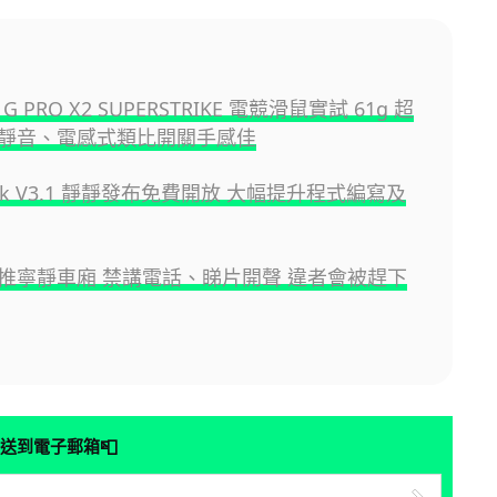
h G PRO X2 SUPERSTRIKE 電競滑鼠實試 61g 超
靜音、電感式類比開關手感佳
eek V3.1 靜靜發布免費開放 大幅提升程式編寫及
推寧靜車廂 禁講電話、睇片開聲 違者會被趕下
📮
送到電子郵箱