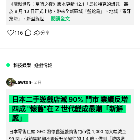
《魔獸世界：至暗之夜》版本更新 12.1「烏拉特克的詛咒」將
於 8 月 13 日正式上線，帶來全新區域「盤蛇島」、地城「毒牙
閱讀全文
祭壇」、新型態世...
116
分享
科技娛樂
遊戲情報
Lawton
2 日
日本二手遊戲店減 90% 門市 業績反增
四成 "懷舊"在 Z 世代變成最潮「新鮮
感」
日本零售巨頭 GEO 將懷舊遊戲銷售門市從 1,000 間大幅減至
99 間，但銷售額卻不降反升至過往的 1.4 倍。做到「減店增