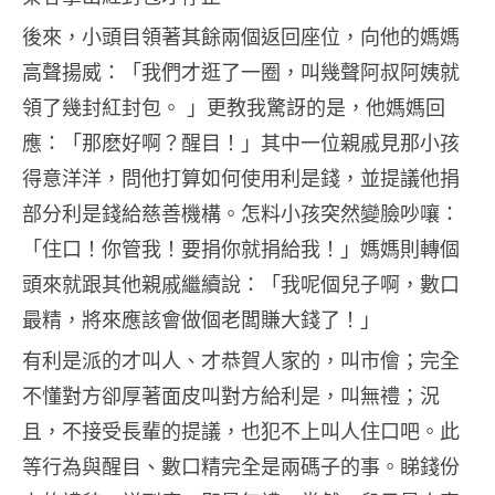
後來，小頭目領著其餘兩個返回座位，向他的媽媽
高聲揚威：「我們才逛了一圈，叫幾聲阿叔阿姨就
領了幾封紅封包。 」更教我驚訝的是，他媽媽回
應：「那麽好啊？醒目！」其中一位親戚見那小孩
得意洋洋，問他打算如何使用利是錢，並提議他捐
部分利是錢給慈善機構。怎料小孩突然變臉吵嚷：
「住口！你管我！要捐你就捐給我！」媽媽則轉個
頭來就跟其他親戚繼續說：「我呢個兒子啊，數口
最精，將來應該會做個老闆賺大錢了！」
有利是派的才叫人、才恭賀人家的，叫市儈；完全
不懂對方卻厚著面皮叫對方給利是，叫無禮；況
且，不接受長輩的提議，也犯不上叫人住口吧。此
等行為與醒目、數口精完全是兩碼子的事。睇錢份