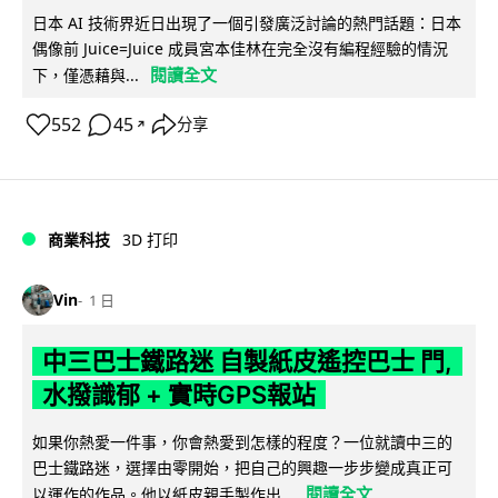
日本 AI 技術界近日出現了一個引發廣泛討論的熱門話題：日本
偶像前 Juice=Juice 成員宮本佳林在完全沒有編程經驗的情況
閱讀全文
下，僅憑藉與...
552
45
分享
↗
商業科技
3D 打印
Vin
1 日
中三巴士鐵路迷 自製紙皮遙控巴士 門,
水撥識郁 + 實時GPS報站
如果你熱愛一件事，你會熱愛到怎樣的程度？一位就讀中三的
巴士鐵路迷，選擇由零開始，把自己的興趣一步步變成真正可
閱讀全文
以運作的作品。他以紙皮親手製作出...