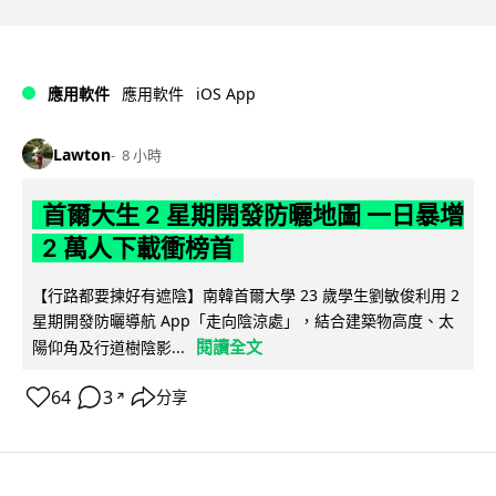
iOS App
應用軟件
應用軟件
Lawton
8 小時
首爾大生 2 星期開發防曬地圖 一日暴增
2 萬人下載衝榜首
【行路都要揀好有遮陰】南韓首爾大學 23 歲學生劉敏俊利用 2
星期開發防曬導航 App「走向陰涼處」，結合建築物高度、太
閱讀全文
陽仰角及行道樹陰影...
64
3
分享
↗