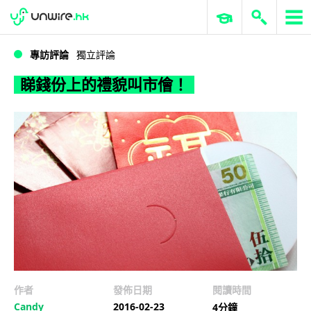
WWDC 2026
GenAI 與雲端科技專區
ERP 與商業 AI
睇錢份上的禮貌叫市儈！
專訪評論
獨立評論
睇錢份上的禮貌叫市儈！
作者
發佈日期
閱讀時間
Candy
2016-02-23
4分鐘