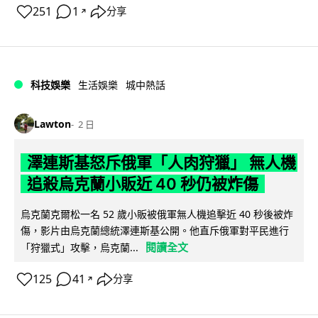
251
1
分享
↗
科技娛樂
生活娛樂
城中熱話
Lawton
2 日
澤連斯基怒斥俄軍「人肉狩獵」 無人機
追殺烏克蘭小販近 40 秒仍被炸傷
烏克蘭克爾松一名 52 歲小販被俄軍無人機追擊近 40 秒後被炸
傷，影片由烏克蘭總統澤連斯基公開。他直斥俄軍對平民進行
閱讀全文
「狩獵式」攻擊，烏克蘭...
125
41
分享
↗