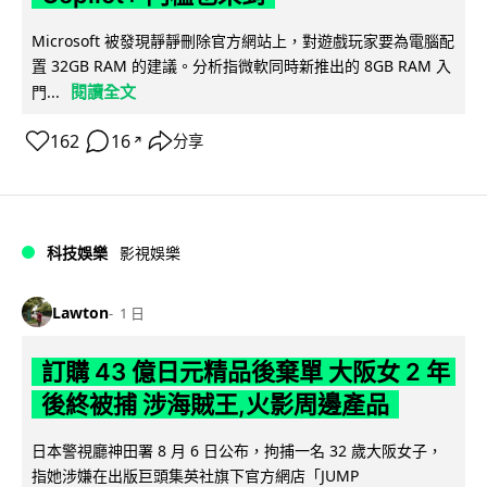
Microsoft 被發現靜靜刪除官方網站上，對遊戲玩家要為電腦配
置 32GB RAM 的建議。分析指微軟同時新推出的 8GB RAM 入
閱讀全文
門...
162
16
分享
↗
科技娛樂
影視娛樂
Lawton
1 日
訂購 43 億日元精品後棄單 大阪女 2 年
後終被捕 涉海賊王,火影周邊產品
日本警視廳神田署 8 月 6 日公布，拘捕一名 32 歲大阪女子，
指她涉嫌在出版巨頭集英社旗下官方網店「JUMP