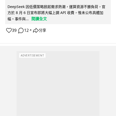
DeepSeek 因低價策略掀起需求熱潮，運算資源不勝負荷，官
方於 8 月 6 日宣布即將大幅上調 API 收費，惟未公布具體加
閱讀全文
幅。事件與...
39
12
分享
↗
ADVERTISEMENT