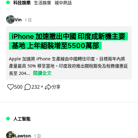
科技娛樂
生活娛樂
城中熱話
Vin
1 日
iPhone 加速撤出中國 印度成新機主要
基地 上年組裝增至5500萬部
Apple 加速將 iPhone 生產線由中國轉往印度，目標兩年內將
產量最高 50% 移至當地。印度政府推出關稅豁免及稅務優惠延
閱讀全文
長至 204...
500
232
分享
↗
人工智能
Lawton
1 日