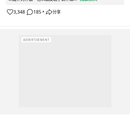
3,348
185
分享
↗
ADVERTISEMENT