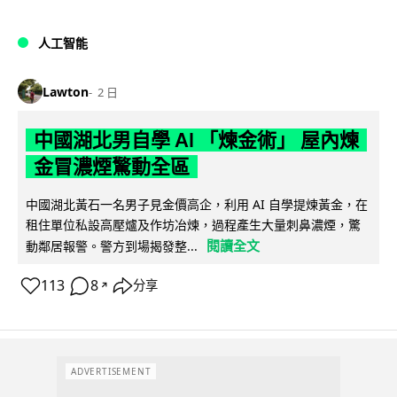
人工智能
Lawton
2 日
中國湖北男自學 AI 「煉金術」 屋內煉
金冒濃煙驚動全區
中國湖北黃石一名男子見金價高企，利用 AI 自學提煉黃金，在
租住單位私設高壓爐及作坊冶煉，過程產生大量刺鼻濃煙，驚
閱讀全文
動鄰居報警。警方到場揭發整...
113
8
分享
↗
ADVERTISEMENT