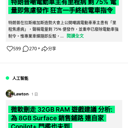
特朗普嘲電動車主有里程病 剩 75% 電
量即焦慮發作 狂言一手終結電車指令
特朗普在拉斯維加斯造勢大會上公開嘲諷電動車車主患有「里
程焦慮病」，聲稱電量剩 75% 便發作，並重申已廢除電動車強
閱讀全文
制令。惟專業車媒隨即反駁，...
599
270
分享
↗
人工智能
Lawton
1 日
微軟刪走 32GB RAM 遊戲建議 分析:
為 8GB Surface 銷售鋪路 連自家
Copilot+ 門檻也未到