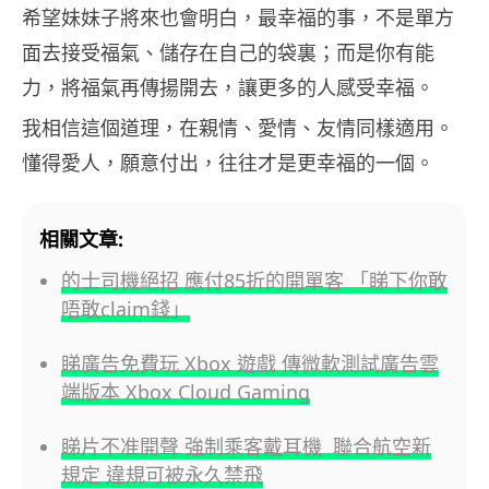
希望妹妹子將來也會明白，最幸福的事，不是單方
面去接受福氣、儲存在自己的袋裏；而是你有能
力，將福氣再傳揚開去，讓更多的人感受幸福。
我相信這個道理，在親情、愛情、友情同樣適用。
懂得愛人，願意付出，往往才是更幸福的一個。
相關文章:
的士司機絕招 應付85折的開單客 「睇下你敢
唔敢claim錢」
睇廣告免費玩 Xbox 遊戲 傳微軟測試廣告雲
端版本 Xbox Cloud Gaming
睇片不准開聲 強制乘客戴耳機 聯合航空新
規定 違規可被永久禁飛