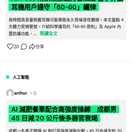
耳機用戶謹守「60-60」鐵律
長時間高音量佩戴耳機可能導致永久性噪音性聽損。本文盤點 4
大聽力受損警號，介紹科學護耳的「60-60 原則」及 Apple 內
閱讀全文
置防護功能，...
20
分享
人工智能
arthur
1 日
AI 減肥餐單配合高強度操練 成都男
45 日減 20 公斤後多器官衰竭
成都一名男子跟隨 AI 制訂高強度減脂計劃，45 日內減去約 20