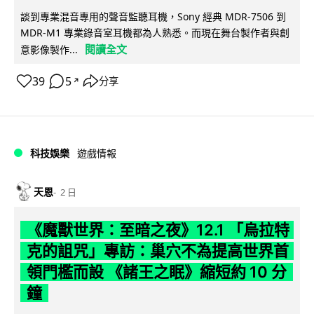
談到專業混音專用的聲音監聽耳機，Sony 經典 MDR-7506 到
MDR-M1 專業錄音室耳機都為人熟悉。而現在舞台製作者與創
閱讀全文
意影像製作...
39
5
分享
↗
科技娛樂
遊戲情報
天恩
2 日
《魔獸世界：至暗之夜》12.1 「烏拉特
克的詛咒」專訪：巢穴不為提高世界首
領門檻而設 《諸王之眠》縮短約 10 分
鐘