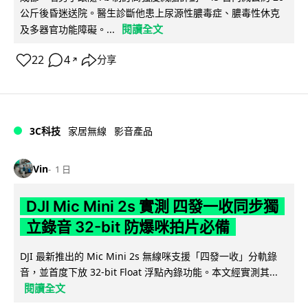
公斤後昏迷送院。醫生診斷他患上尿源性膿毒症、膿毒性休克
閱讀全文
及多器官功能障礙。...
22
4
分享
↗
3C科技
家居無線
影音產品
Vin
1 日
DJI Mic Mini 2s 實測 四發一收同步獨
立錄音 32-bit 防爆咪拍片必備
DJI 最新推出的 Mic Mini 2s 無線咪支援「四發一收」分軌錄
音，並首度下放 32-bit Float 浮點內錄功能。本文經實測其...
閱讀全文