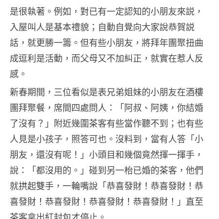
是很執著。例如，對已有一定認知的小朋友來説，
入屋叫人是基本禮貌；自動自覺向大家說恭賀説
話，就更勝一籌。但有些小朋友，將拜年團聚扭曲
成逗利是活動，而父母又不加糾正，就實在惹人反
感。
新春期間，三位看似是表兄弟姐妹的小朋友在酒樓
團拜聚餐，席間四處問人：「阿叔、阿姨，你結婚
了沒有？」附近幾圍茶客有些當作聽不到；也有些
人見是小孩子，照答可也。沒料到，當有人答「小
朋友，還沒有呢！」小頭目和幾個竟然揮一揮手，
說：「都沒用的。」碰到另一枱已婚的茶客，他們
就拱起雙手，一輪嘴說「恭喜發財！恭喜發財！恭
喜發財！恭喜發財！恭喜發財！恭喜發財！」直至
茶客拿出紅封包才停止。