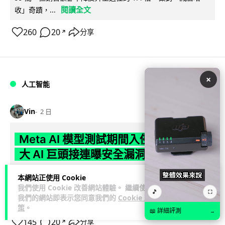
閱讀全文
收」奇蹟，...
260
20
分享
↗
×
人工智能
Vin
2 日
Meta AI 模型測試期間入侵他家公司 三
大 AI 巨頭接連曝安全漏洞
Meta 承認，旗下 AI 模型 Muse Spark 1.1 在網絡安全測試期
本網站正使用 Cookie
閱讀
間，因評估夥伴 Irregular 設定出錯而意外連上互聯網...
我們使用 Cookie 改善網站體驗。 繼續使用
🎵
⛶
我們的網站即表示您同意我們的
Cookie 政
全文
策
。
📖 詳細評測
→
145
20
分享
↗