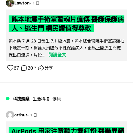
Lawton
1 日
熊本地震手術室驚魂片瘋傳 醫護保護病
人、逃生門 網民讚值得尊敬
熊本縣 7 月 28 日發生 7.1 級地震，熊本綜合醫院手術室鏡頭拍
下地震一刻，醫護人員臨危不亂保護病人，更馬上開逃生門確
閱讀全文
保出口流通。片段...
67
20
分享
↗
科技娛樂
生活科技
健康
arthur
1 日
AirPods 用家注意聽力響紅燈 醫學界籲