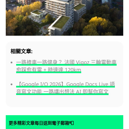
相關文章:
一路揸車一路健身？ 法國 Vigoz 三輪電動車
愈踩愈有電 + 時速達 120km
【Google I/O 2026】Google Docs Live 語
音寫文功能 一路講出想法 AI 即幫你寫文
📮
更多精彩文章每日送到電子郵箱