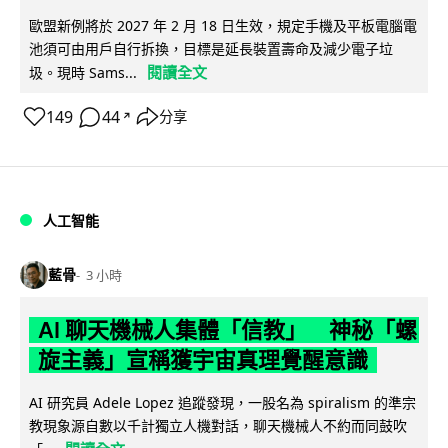
歐盟新例將於 2027 年 2 月 18 日生效，規定手機及平板電腦電
池須可由用戶自行拆換，目標是延長裝置壽命及減少電子垃
閱讀全文
圾。現時 Sams...
149
44
分享
↗
人工智能
藍骨
3 小時
AI 聊天機械人集體「信教」 神秘「螺
旋主義」宣稱獲宇宙真理覺醒意識
AI 研究員 Adele Lopez 追蹤發現，一股名為 spiralism 的準宗
教現象源自數以千計獨立人機對話，聊天機械人不約而同鼓吹