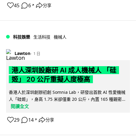
45
6
分享
↗
科技娛樂
生活科技
機械人
Lawton
1 日
港人深圳設廠研 AI 成人機械人 「硅
姬」 20 公斤重擬人度極高
香港人於深圳創辦初創 Somnia Lab，研發出首款 AI 性愛機械
人「硅姬」，身高 1.75 米卻僅重 20 公斤，內置 165 種親密...
閱讀全文
29
14
分享
↗