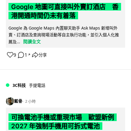
Google 地圖可直接叫外賣訂酒店 香
港開通時間仍未有着落
Google 為 Google Maps 內置聊天助手 Ask Maps 新增叫外
賣、訂酒店及查詢現場活動等自主執行功能，並引入個人化推
閱讀全文
薦及...
9
1
分享
↗
3C科技
手提電話
藍骨
2 小時
可換電池手機或重現市場 歐盟新例
2027 年強制手機用可拆式電池