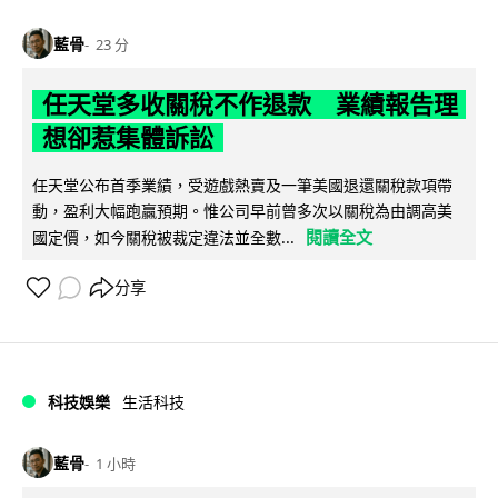
藍骨
23 分
任天堂多收關稅不作退款 業績報告理
想卻惹集體訴訟
任天堂公布首季業績，受遊戲熱賣及一筆美國退還關稅款項帶
動，盈利大幅跑贏預期。惟公司早前曾多次以關稅為由調高美
閱讀全文
國定價，如今關稅被裁定違法並全數...
分享
科技娛樂
生活科技
藍骨
1 小時