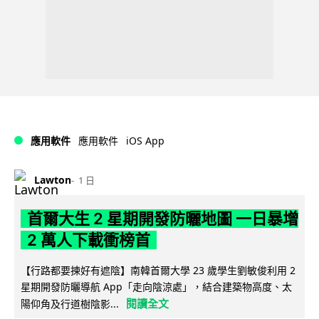
iOS App
應用軟件
應用軟件
Lawton
1 日
首爾大生 2 星期開發防曬地圖 一日暴增
2 萬人下載衝榜首
【行路都要揀好有遮陰】南韓首爾大學 23 歲學生劉敏俊利用 2
星期開發防曬導航 App「走向陰涼處」，結合建築物高度、太
閱讀全文
陽仰角及行道樹陰影...