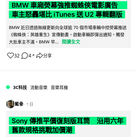
BMW 車廂熒幕強推蜘蛛俠電影廣告
車主怒轟堪比 iTunes 送 U2 專輯翻版
BMW 近日透過無線更新向全球逾 70 個市場車輛中控熒幕推送
《蜘蛛俠：英雄重生》宣傳動畫，啟動車輛即彈出通知，觸發
閱讀全文
大批車主不滿。BMW 早...
32
4
分享
↗
3C科技
流動音樂
音樂耳機
藍骨
1 日
Sony 傳推平價復刻版耳筒 沿用六年
舊款規格挑戰加價潮