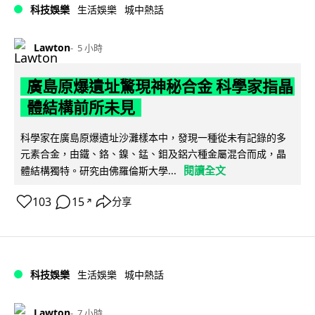
科技娛樂
生活娛樂
城中熱話
Lawton
5 小時
廣島原爆遺址驚現神秘合金 科學家指晶
體結構前所未見
科學家在廣島原爆遺址沙灘樣本中，發現一種從未有記錄的多
元素合金，由鐵、鉻、鎳、錳、鉬及鋁六種金屬混合而成，晶
閱讀全文
體結構獨特。研究由佛羅倫斯大學...
103
15
分享
↗
科技娛樂
生活娛樂
城中熱話
Lawton
7 小時