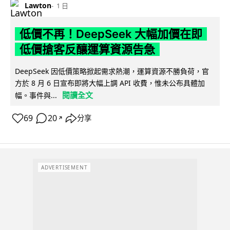
Lawton
1 日
低價不再！DeepSeek 大幅加價在即
低價搶客反釀運算資源告急
DeepSeek 因低價策略掀起需求熱潮，運算資源不勝負荷，官
方於 8 月 6 日宣布即將大幅上調 API 收費，惟未公布具體加
閱讀全文
幅。事件與...
69
20
分享
↗
ADVERTISEMENT