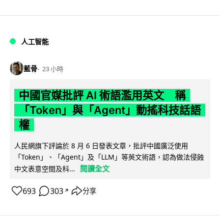
人工智能
藍骨
23 小時
中國官媒批評 AI 術語濫用英文 稱
「Token」與「Agent」動搖科技話語
權
人民網旗下評論於 8 月 6 日發表文章，批評中國廣泛使用
「Token」、「Agent」及「LLM」等英文術語，認為做法侵蝕
閱讀全文
中文表意空間及科...
693
303
分享
↗