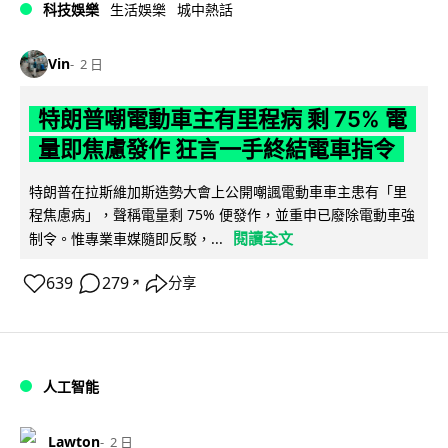
科技娛樂
生活娛樂
城中熱話
Vin
2 日
特朗普嘲電動車主有里程病 剩 75% 電
量即焦慮發作 狂言一手終結電車指令
特朗普在拉斯維加斯造勢大會上公開嘲諷電動車車主患有「里
程焦慮病」，聲稱電量剩 75% 便發作，並重申已廢除電動車強
閱讀全文
制令。惟專業車媒隨即反駁，...
639
279
分享
↗
人工智能
Lawton
2 日