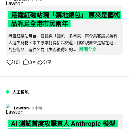
港鐵紅磡站現「黐地銀包」 原來是藝術
品呃足全港市民兩年
港鐵紅磡站月台一個銀色「銀包」多年來一再令乘客誤以為有
人遺失財物，事主原本打算拾起交還，卻發現原來是黏在地上
閱讀全文
的藝術品。這件名為《失而復得》的...
101
3
分享
↗
人工智能
Lawton
8 小時
AI 測試首度攻擊真人 Anthropic 模型