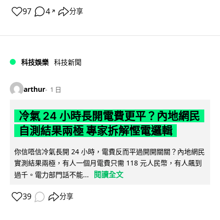
97
4
分享
↗
科技娛樂
科技新聞
arthur
1 日
冷氣 24 小時長開電費更平？內地網民
自測結果兩極 專家拆解慳電邏輯
你信唔信冷氣長開 24 小時，電費反而平過開開關關？內地網民
實測結果兩極，有人一個月電費只需 118 元人民幣，有人飆到
閱讀全文
過千。電力部門話不能...
39
分享