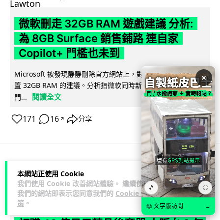
微軟刪走 32GB RAM 遊戲建議 分析:
為 8GB Surface 銷售鋪路 連自家
Copilot+ 門檻也未到
Microsoft 被發現靜靜刪除官方網站上，對遊戲玩家要為電腦配
×
置 32GB RAM 的建議。分析指微軟同時新推出的 8GB RAM 入
閱讀全文
門...
171
16
分享
↗
科技娛樂
影視娛樂
本網站正使用 Cookie
我們使用 Cookie 改善網站體驗。 繼續使用
🎵
⛶
我們的網站即表示您同意我們的
Cookie 政
Lawton
2 日
策
。
📖 文字版訪問
→