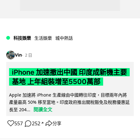
科技娛樂
生活娛樂
城中熱話
Vin
2 日
iPhone 加速撤出中國 印度成新機主要
基地 上年組裝增至5500萬部
Apple 加速將 iPhone 生產線由中國轉往印度，目標兩年內將
產量最高 50% 移至當地。印度政府推出關稅豁免及稅務優惠延
閱讀全文
長至 204...
557
252
分享
↗