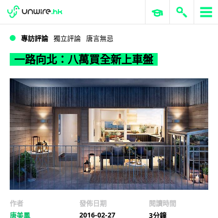
WWDC 2026
GenAI 與雲端科技專區
ERP 與商業 AI
一路向北：八萬買全新上車盤
專訪評論
獨立評論
唐言無忌
一路向北：八萬買全新上車盤
作者
發佈日期
閱讀時間
2016-02-27
唐美鳳
3分鐘