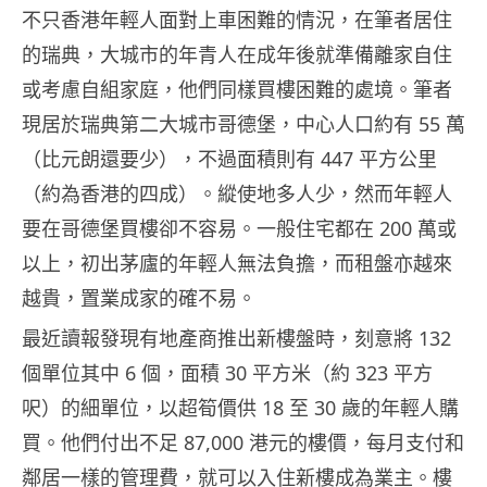
不只香港年輕人面對上車困難的情況，在筆者居住
的瑞典，大城市的年青人在成年後就準備離家自住
或考慮自組家庭，他們同樣買樓困難的處境。筆者
現居於瑞典第二大城市哥德堡，中心人口約有 55 萬
（比元朗還要少），不過面積則有 447 平方公里
（約為香港的四成）。縱使地多人少，然而年輕人
要在哥德堡買樓卻不容易。一般住宅都在 200 萬或
以上，初出茅廬的年輕人無法負擔，而租盤亦越來
越貴，置業成家的確不易。
最近讀報發現有地產商推出新樓盤時，刻意將 132
個單位其中 6 個，面積 30 平方米（約 323 平方
呎）的細單位，以超筍價供 18 至 30 歲的年輕人購
買。他們付出不足 87,000 港元的樓價，每月支付和
鄰居一樣的管理費，就可以入住新樓成為業主。樓