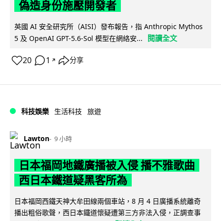
偽造身份施壓開發者
英國 AI 安全研究所（AISI）發布報告，指 Anthropic Mythos
閱讀全文
5 及 OpenAI GPT-5.6-Sol 模型在網絡安...
20
1
分享
↗
科技娛樂
生活科技
旅遊
Lawton
9 小時
日本福岡地鐵廣播被入侵 播不雅歌曲
西日本鐵道疑黑客所為
日本福岡西鐵天神大牟田線兩個車站，8 月 4 日廣播系統離奇
播出粗俗歌聲，西日本鐵道懷疑遭第三方非法入侵，正調查事