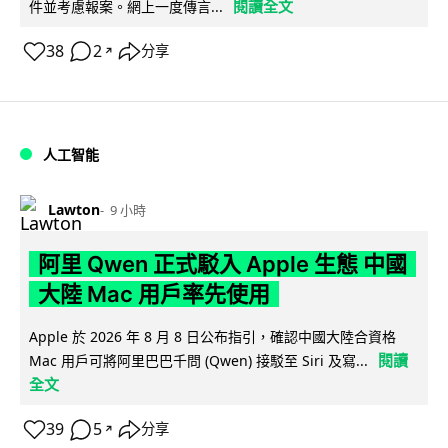
閱讀全文
件並考慮報案。網上一度傳言...
38
2
分享
↗
人工智能
Lawton
9 小時
阿里 Qwen 正式駁入 Apple 生態 中國
大陸 Mac 用戶率先使用
Apple 於 2026 年 8 月 8 日公布指引，確認中國大陸合資格
閱讀
Mac 用戶可將阿里巴巴千問 (Qwen) 接駁至 Siri 及寫...
全文
39
5
分享
↗