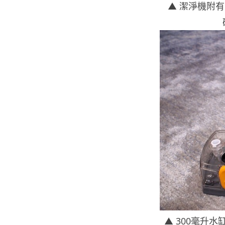
▲ 潔淨機附
▲
300
毫升水