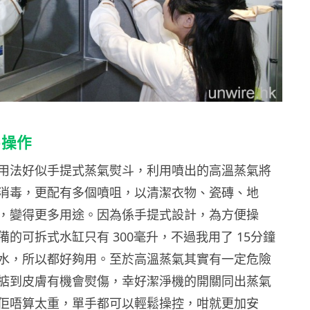
易操作
用法好似手提式蒸氣熨斗，利用噴出的高溫蒸氣將
消毒，更配有多個噴咀，以清潔衣物、瓷磚、地
，變得更多用途。因為係手提式設計，為方便操
備的可拆式水缸只有
300
毫升，不過我用了 15分鐘
水，所以都好夠用。至於高溫蒸氣其實有一定危險
掂到皮膚有機會熨傷，幸好潔淨機的開關同出蒸氣
佢唔算太重，單手都可以輕鬆操控，咁就更加安