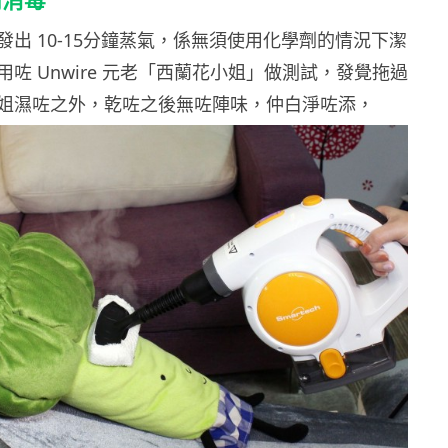
發出
10-15
分鐘蒸氣，係無須使用化學劑的情況下潔
咗 Unwire 元老「西蘭花小姐」做測試，發覺拖過
姐濕咗之外，乾咗之後無咗陣味，仲白淨咗添，