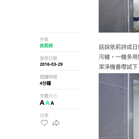
作者
依莉詩
話說依莉詩成日
污穢，一機多用好
發佈日期
2016-03-29
潔淨機番嚟試下
閱讀時間
4分鐘
字體大小
A
A
A
分享