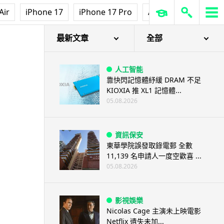
Air
iPhone 17
iPhone 17 Pro
AirPods Pro 3
Ap
最新文章
全部
人工智能
靠快閃記憶體紓緩 DRAM 不足
KIOXIA 推 XL1 記憶體...
05.08.2026
資訊保安
東華學院誤發取錄電郵 全數
11,139 名申請人一度空歡喜 ...
05.08.2026
影視娛樂
Nicolas Cage 主演未上映電影
Netflix 遺失未加...