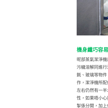
機身纖巧容
呢部蒸氣潔淨機
污穢溶解同進行
氈、玻璃等物件
作，潔淨機所配
左右仍然有一半
性，如果唔小心
掣係分開，加上