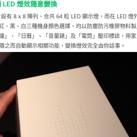
種 LED 燈效隨意變換
機身設有 8 x 8 陣列、合共 64 粒 LED 顯示燈，而在 LE
紅、黑、白三種機身顏色選擇，均以防塵防污橡膠物料製
鐘」、「日曆」、「音量錶」及「電筒」壓印標誌，用家
就會隨之而自動顯示相關功能，變換燈效完全由你話事。