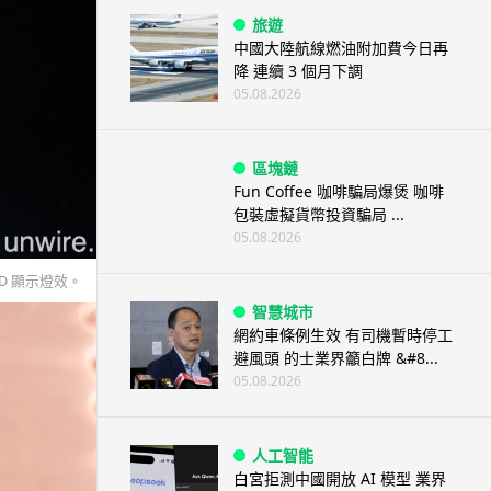
旅遊
中國大陸航線燃油附加費今日再
降 連續 3 個月下調
05.08.2026
區塊鏈
Fun Coffee 咖啡騙局爆煲 咖啡
包裝虛擬貨幣投資騙局 ...
05.08.2026
D 顯示燈效。
智慧城市
網約車條例生效 有司機暫時停工
避風頭 的士業界籲白牌 &#8...
05.08.2026
人工智能
白宮拒測中國開放 AI 模型 業界