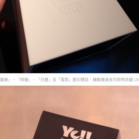
「音量錶」、「時鐘」、「日曆」及「電筒」壓印標誌，轉動機身就可即時改變 LE