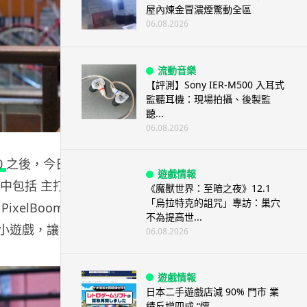
屋內煉金冒濃煙驚動全區
06.08.2026
流動音樂
【評測】Sony IER-M500 入耳式
監聽耳機：現場拍攝、後製監
聽...
06.08.2026
0
之後，今日
遊戲情報
中包括 主打作
《魔獸世界：至暗之夜》12.1
「烏拉特克的詛咒」專訪：巢穴
PixelBoom
不為提高世...
款小遊戲，讓
06.08.2026
遊戲情報
日本二手遊戲店減 90% 門市 業
績反增四成 “懷...