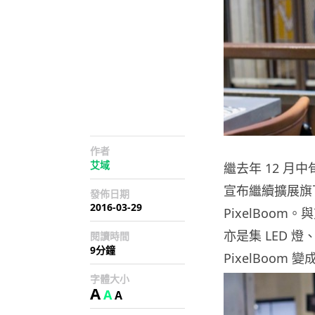
作者
艾域
繼去年 12 月中
宣布繼續擴展旗
發佈日期
2016-03-29
PixelBoom。與
亦是集 LED 
閱讀時間
9分鐘
PixelBoo
字體大小
A
A
A