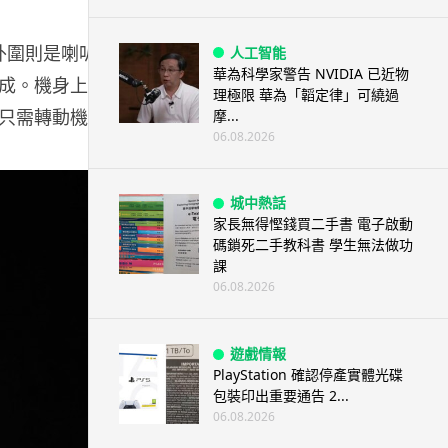
D 燈外圍則是喇叭發
人工智能
華為科學家警告 NVIDIA 已近物
成。機身上下
理極限 華為「韜定律」可繞過
只需轉動機
摩...
06.08.2026
城中熱話
家長無得慳錢買二手書 電子啟動
碼鎖死二手教科書 學生無法做功
課
06.08.2026
遊戲情報
PlayStation 確認停產實體光碟
包裝印出重要通告 2...
06.08.2026