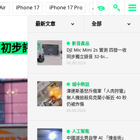
Air
iPhone 17
iPhone 17 Pro
AirPods Pro 3
Ap
最新文章
全部
影音產品
m 初步評
DJI Mic Mini 2s 實測 四發一收
同步獨立錄音 32-bi...
06.08.2026
城中熱話
澤連斯基怒斥俄軍「人肉狩獵」
無人機追殺烏克蘭小販近 40 秒
仍被炸傷
06.08.2026
人工智能
中國湖北男自學 AI 「煉金術」