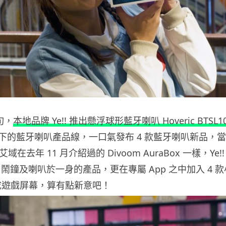
旬，
本地品牌 Ye!! 推出懸浮球形藍牙喇叭 Hoveric BTSL1
下的藍牙喇叭產品線，一口氣發布 4 款藍牙喇叭新品，當
艾域在去年 11 月介紹過的 Divoom AuraBox 一樣，Ye!! 
燈、鬧鐘及喇叭於一身的產品，更在專屬 App 之中加入 4 
m 變成遊戲屏幕，算有點新意吧！