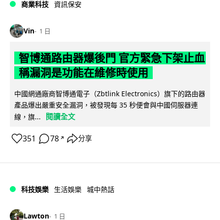
商業科技
資訊保安
Vin
1 日
智博通路由器爆後門 官方緊急下架止血
稱漏洞是功能在維修時使用
中國網通廠商智博通電子（Zbtlink Electronics）旗下的路由器
產品爆出嚴重安全漏洞，被發現每 35 秒便會與中國伺服器連
閱讀全文
線，旗...
351
78
分享
↗
科技娛樂
生活娛樂
城中熱話
Lawton
1 日