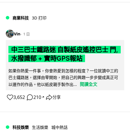
商業科技
3D 打印
Vin
1 日
中三巴士鐵路迷 自製紙皮遙控巴士 門,
水撥識郁 + 實時GPS報站
如果你熱愛一件事，你會熱愛到怎樣的程度？一位就讀中三的
巴士鐵路迷，選擇由零開始，把自己的興趣一步步變成真正可
閱讀全文
以運作的作品。他以紙皮親手製作出...
3,652
210
分享
↗
科技娛樂
生活娛樂
城中熱話