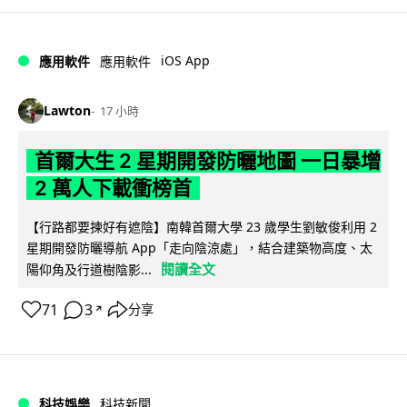
iOS App
應用軟件
應用軟件
Lawton
17 小時
首爾大生 2 星期開發防曬地圖 一日暴增
2 萬人下載衝榜首
【行路都要揀好有遮陰】南韓首爾大學 23 歲學生劉敏俊利用 2
星期開發防曬導航 App「走向陰涼處」，結合建築物高度、太
閱讀全文
陽仰角及行道樹陰影...
71
3
分享
↗
科技娛樂
科技新聞