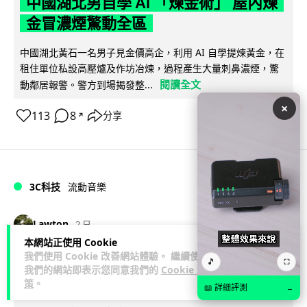
中國湖北男自學 AI 「煉金術」 屋內煉
金冒濃煙驚動全區
中國湖北黃石一名男子見金價高企，利用 AI 自學提煉黃金，在
租住單位私設高壓爐及作坊冶煉，過程產生大量刺鼻濃煙，驚
閱讀全文
動鄰居報警。警方到場揭發整...
×
113
8
分享
↗
3C科技
流動音樂
89
Lawton
2 日
本網站正使用 Cookie
我們使用 Cookie 改善網站體驗。 繼續使用
【評測】Sony IER-M500 入耳式監聽
🎵
⛶
我們的網站即表示您同意我們的
Cookie 政
耳機：現場拍攝、後製監聽與人聲利器
策
。
📖 詳細評測
→