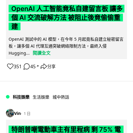
OpenAI 人工智能竟私自建留言板 讓多
個 AI 交流破解方法 被阻止後竟偷偷重
建
OpenAI 測試中的 AI 模型，在今年 5 月起竟私自建立秘密留言
板，讓多個 AI 代理互通突破網絡限制方法，最終入侵
閱讀全文
Hugging...
351
45
分享
↗
科技娛樂
生活娛樂
城中熱話
Vin
1 日
特朗普嘲電動車主有里程病 剩 75% 電