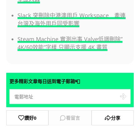
Slack 突刪除中港澳用戶 Workspace 牽連
台灣及海外用戶同受影響
Steam Machine 實測出事 Valve低調刪除”
4K/60效能”字樣 只顯示支援 4K 畫質
📮
更多精彩文章每日送到電子郵箱
讚好
0
看留言
分享