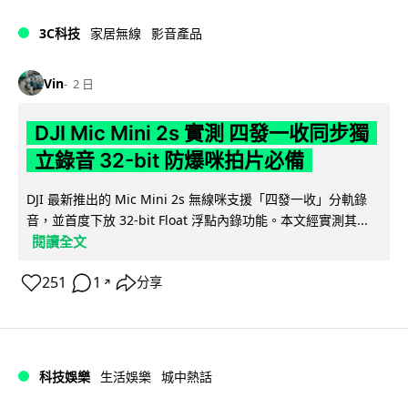
3C科技
家居無線
影音產品
Vin
2 日
DJI Mic Mini 2s 實測 四發一收同步獨
立錄音 32-bit 防爆咪拍片必備
DJI 最新推出的 Mic Mini 2s 無線咪支援「四發一收」分軌錄
音，並首度下放 32-bit Float 浮點內錄功能。本文經實測其...
閱讀全文
251
1
分享
↗
科技娛樂
生活娛樂
城中熱話