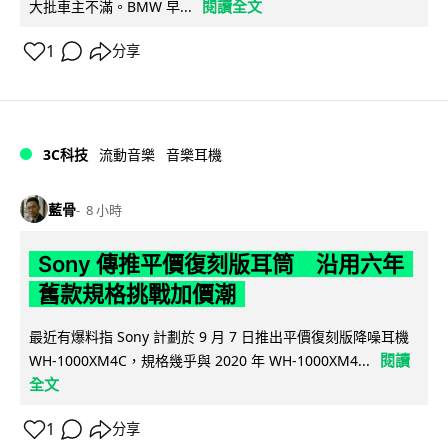
閱讀全文
大批車主不滿。BMW 早...
1
分享
3C科技
流動音樂
音樂耳機
藍骨
8 小時
Sony 傳推平價復刻版耳筒 沿用六年
舊款規格挑戰加價潮
最近有爆料指 Sony 計劃於 9 月 7 日推出平價復刻版降噪耳機
閱讀
WH-1000XM4C，規格幾乎與 2020 年 WH-1000XM4...
全文
1
分享