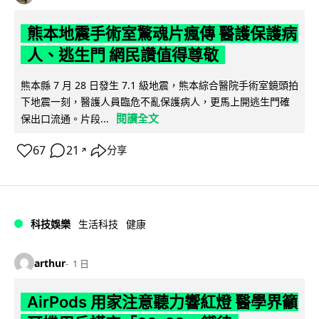
熊本地震手術室驚魂片瘋傳 醫護保護病
人、逃生門 網民讚值得尊敬
熊本縣 7 月 28 日發生 7.1 級地震，熊本綜合醫院手術室鏡頭拍
下地震一刻，醫護人員臨危不亂保護病人，更馬上開逃生門確
閱讀全文
保出口流通。片段...
67
21
分享
↗
科技娛樂
生活科技
健康
arthur
1 日
AirPods 用家注意聽力響紅燈 醫學界籲