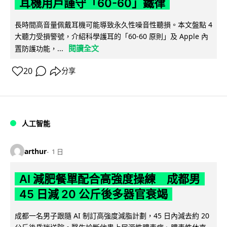
耳機用戶謹守「60-60」鐵律
長時間高音量佩戴耳機可能導致永久性噪音性聽損。本文盤點 4
大聽力受損警號，介紹科學護耳的「60-60 原則」及 Apple 內
閱讀全文
置防護功能，...
20
分享
人工智能
arthur
1 日
AI 減肥餐單配合高強度操練 成都男
45 日減 20 公斤後多器官衰竭
成都一名男子跟隨 AI 制訂高強度減脂計劃，45 日內減去約 20