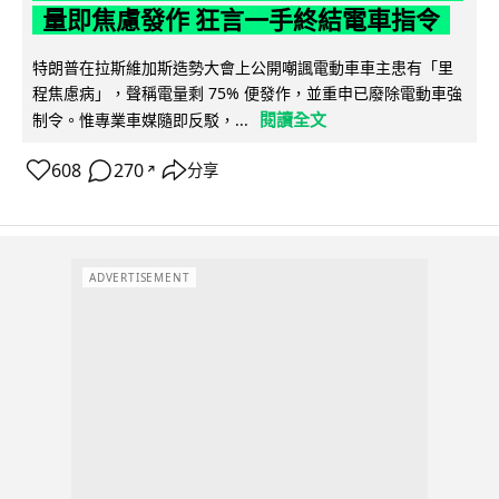
量即焦慮發作 狂言一手終結電車指令
特朗普在拉斯維加斯造勢大會上公開嘲諷電動車車主患有「里
程焦慮病」，聲稱電量剩 75% 便發作，並重申已廢除電動車強
閱讀全文
制令。惟專業車媒隨即反駁，...
608
270
分享
↗
ADVERTISEMENT