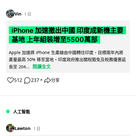
Vin
1 日
iPhone 加速撤出中國 印度成新機主要
基地 上年組裝增至5500萬部
Apple 加速將 iPhone 生產線由中國轉往印度，目標兩年內將
產量最高 50% 移至當地。印度政府推出關稅豁免及稅務優惠延
閱讀全文
長至 204...
512
237
分享
↗
人工智能
Lawton
1 日