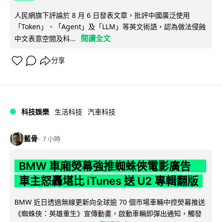
人民網旗下評論於 8 月 6 日發表文章，批評中國廣泛使用
「Token」、「Agent」及「LLM」等英文術語，認為做法侵蝕
閱讀全文
中文表意空間及科...
分享
科技娛樂
生活科技
汽車科技
藍骨
7 小時
BMW 車廂熒幕強推蜘蛛俠電影廣告
車主怒轟堪比 iTunes 送 U2 專輯翻版
BMW 近日透過無線更新向全球逾 70 個市場車輛中控熒幕推送
《蜘蛛俠：英雄重生》宣傳動畫，啟動車輛即彈出通知，觸發