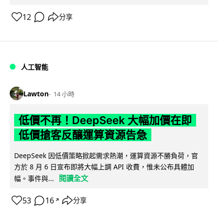
12
分享
人工智能
Lawton
14 小時
低價不再！DeepSeek 大幅加價在即
低價搶客反釀運算資源告急
DeepSeek 因低價策略掀起需求熱潮，運算資源不勝負荷，官
方於 8 月 6 日宣布即將大幅上調 API 收費，惟未公布具體加
閱讀全文
幅。事件與...
53
16
分享
↗