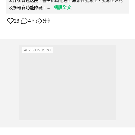
公斤後昏迷送院。醫生診斷他患上尿源性膿毒症、膿毒性休克
閱讀全文
及多器官功能障礙。...
23
4
分享
↗
ADVERTISEMENT