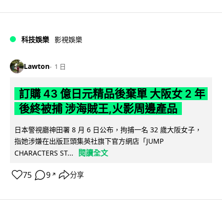
科技娛樂
影視娛樂
Lawton
1 日
訂購 43 億日元精品後棄單 大阪女 2 年
後終被捕 涉海賊王,火影周邊產品
日本警視廳神田署 8 月 6 日公布，拘捕一名 32 歲大阪女子，
指她涉嫌在出版巨頭集英社旗下官方網店「JUMP
閱讀全文
CHARACTERS ST...
75
9
分享
↗