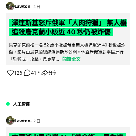
Lawton
2 日
澤連斯基怒斥俄軍「人肉狩獵」 無人機
追殺烏克蘭小販近 40 秒仍被炸傷
烏克蘭克爾松一名 52 歲小販被俄軍無人機追擊近 40 秒後被炸
傷，影片由烏克蘭總統澤連斯基公開。他直斥俄軍對平民進行
閱讀全文
「狩獵式」攻擊，烏克蘭...
126
41
分享
↗
人工智能
Lawton
2 日