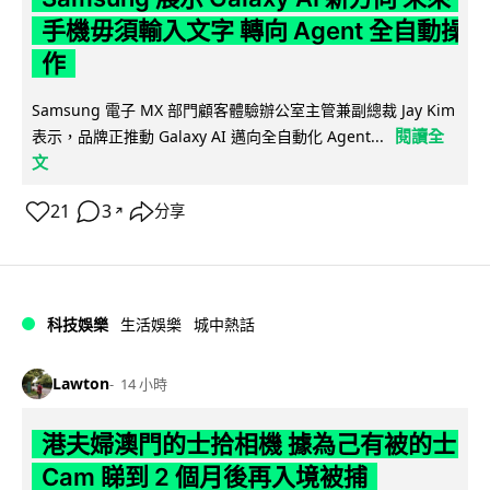
手機毋須輸入文字 轉向 Agent 全自動操
作
Samsung 電子 MX 部門顧客體驗辦公室主管兼副總裁 Jay Kim
閱讀全
表示，品牌正推動 Galaxy AI 邁向全自動化 Agent...
文
21
3
分享
↗
科技娛樂
生活娛樂
城中熱話
Lawton
14 小時
港夫婦澳門的士拾相機 據為己有被的士
Cam 睇到 2 個月後再入境被捕