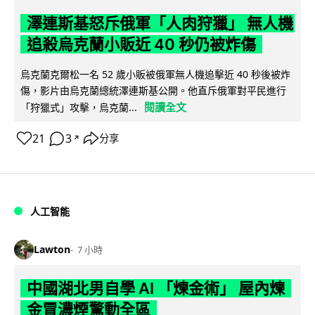
澤連斯基怒斥俄軍「人肉狩獵」 無人機
追殺烏克蘭小販近 40 秒仍被炸傷
烏克蘭克爾松一名 52 歲小販被俄軍無人機追擊近 40 秒後被炸
傷，影片由烏克蘭總統澤連斯基公開。他直斥俄軍對平民進行
閱讀全文
「狩獵式」攻擊，烏克蘭...
21
3
分享
↗
人工智能
Lawton
7 小時
中國湖北男自學 AI 「煉金術」 屋內煉
金冒濃煙驚動全區