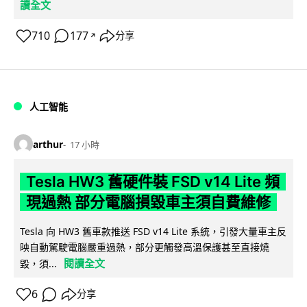
讀全文
710
177
分享
↗
人工智能
arthur
17 小時
Tesla HW3 舊硬件裝 FSD v14 Lite 頻
現過熱 部分電腦損毀車主須自費維修
Tesla 向 HW3 舊車款推送 FSD v14 Lite 系統，引發大量車主反
映自動駕駛電腦嚴重過熱，部分更觸發高溫保護甚至直接燒
閱讀全文
毀，須...
6
分享