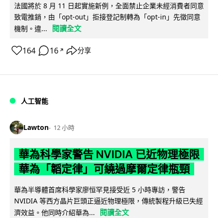
法國將於 8 月 11 日起實施新例，全面禁止企業未經消費者同意
致電推銷，由「opt-out」拒接登記制轉為「opt-in」先徵同意
閱讀全文
機制。違...
164
16
分享
↗
人工智能
Lawton
12 小時
華為科學家警告 NVIDIA 已近物理極限
華為「韜定律」可繞過摩爾定律瓶頸
華為半導體首席科學家廖恒罕見接受近 5 小時專訪，警告
NVIDIA 等西方晶片巨頭正逼近物理極限，傳統製程升級已失經
閱讀全文
濟效益。他同時介紹華為...