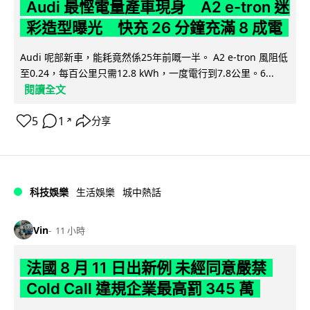
Audi 最慳電量產車現身 A2 e-tron 迷
彩造型曝光 快充 26 分鐘充滿 8 成電
Audi 呢部新車，能耗竟然係25年前嘅一半。 A2 e-tron 風阻低
至0.24，每百公里只需12.8 kWh，一度電行到7.8公里。6...
閱讀全文
5
1
分享
↗
科技娛樂
生活娛樂
城中熱話
Vin
11 小時
法國 8 月 11 日出新例 未經同意嚴禁
Cold Call 違規企業最高罰 345 萬