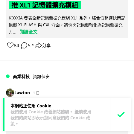
推 XL1 記憶體擴充模組
KIOXIA 發表全新記憶體擴充模組 XL1 系列，結合低延遲快閃記
憶體 XL-FLASH 與 CXL 介面，將快閃記憶體轉化為記憶體擴充
閱讀全文
方...
84
5
分享
↗
商業科技
資訊保安
Lawton
1 日
本網站正使用 Cookie
東華學院誤發取錄電郵 全數 11,139 名
我們使用 Cookie 改善網站體驗。 繼續使用
申請人一度空歡喜 專家:人為疏忽+系統
我們的網站即表示您同意我們的
Cookie 政
策
。
防護缺失