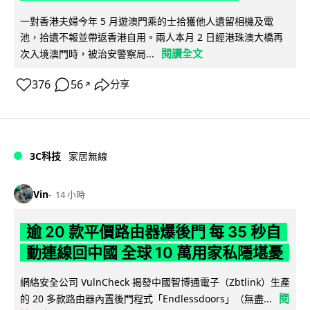
一對香港夫婦今年 5 月遊澳門乘的士拾獲他人遺留相機及電
池，拾遺不報並帶返香港自用。兩人本月 2 日經港珠澳大橋再
閱讀全文
次入境澳門時，被治安警察局...
376
56
分享
↗
3C科技
家居無線
Vin
14 小時
逾 20 款平價路由器爆後門 每 35 秒自
動連線回中國 全球 10 萬用家私隱堪憂
網絡安全公司 VulnCheck 揭發中國智博通電子（Zbtlink）生產
閱
的 20 多款路由器內置後門程式「Endlessdoors」（無盡...