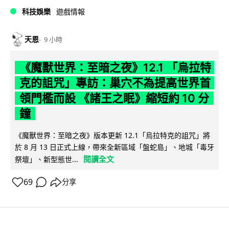
科技娛樂
遊戲情報
天恩
9 小時
《魔獸世界：至暗之夜》12.1 「烏拉特
克的詛咒」專訪：巢穴不為提高世界首
領門檻而設 《諸王之眠》縮短約 10 分
鐘
《魔獸世界：至暗之夜》版本更新 12.1「烏拉特克的詛咒」將
於 8 月 13 日正式上線，帶來全新區域「盤蛇島」、地城「毒牙
閱讀全文
祭壇」、新型態世...
69
分享