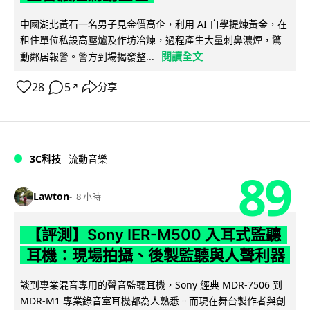
中國湖北黃石一名男子見金價高企，利用 AI 自學提煉黃金，在
租住單位私設高壓爐及作坊冶煉，過程產生大量刺鼻濃煙，驚
閱讀全文
動鄰居報警。警方到場揭發整...
28
5
分享
↗
3C科技
流動音樂
89
Lawton
8 小時
【評測】Sony IER-M500 入耳式監聽
耳機：現場拍攝、後製監聽與人聲利器
談到專業混音專用的聲音監聽耳機，Sony 經典 MDR-7506 到
MDR-M1 專業錄音室耳機都為人熟悉。而現在舞台製作者與創