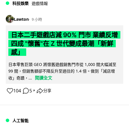
科技娛樂
遊戲情報
Lawton
9 小時
日本二手遊戲店減 90% 門市 業績反增
四成 "懷舊"在 Z 世代變成最潮「新鮮
感」
日本零售巨頭 GEO 將懷舊遊戲銷售門市從 1,000 間大幅減至
99 間，但銷售額卻不降反升至過往的 1.4 倍。做到「減店增
閱讀全文
收」奇蹟，...
104
5
分享
↗
人工智能