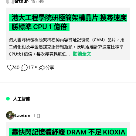
arthur
18 小時
港大工程學院研極簡架構晶片 搜尋速度
勝標準 CPU 1 億倍
港大團隊研發極簡架構模擬內容尋址記憶體（CAM）晶片，用
二硫化鉬及半金屬銻克服傳輸瓶頸，漢明距離計算速度比標準
閱讀全文
CPU快1億倍，每次搜尋耗能低...
40
17
分享
↗
人工智能
Lawton
1 日
靠快閃記憶體紓緩 DRAM 不足 KIOXIA