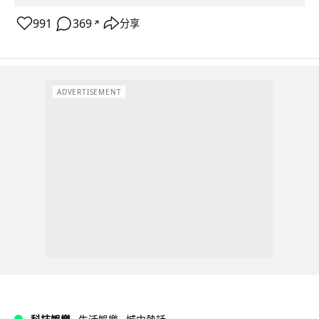
991
369
分享
↗
ADVERTISEMENT