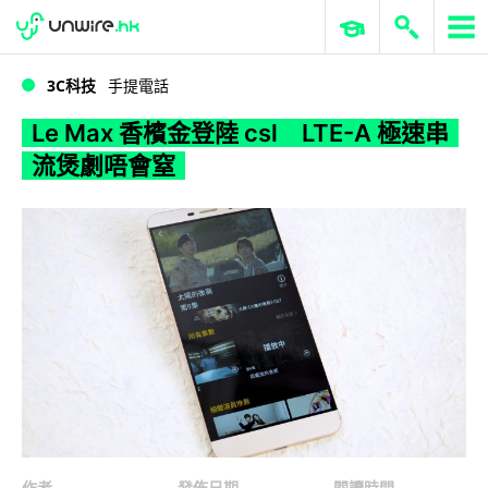
WWDC 2026
GenAI 與雲端科技專區
ERP 與商業 AI
Le Max 香檳金登陸 csl LTE-A 極速串流煲劇唔會窒
3C科技
手提電話
Le Max 香檳金登陸 csl LTE-A 極速串
流煲劇唔會窒
作者
發佈日期
閱讀時間