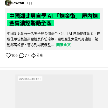
Lawton
1 日
中國湖北男自學 AI 「煉金術」 屋內煉
金冒濃煙驚動全區
中國湖北黃石一名男子見金價高企，利用 AI 自學提煉黃金，在
租住單位私設高壓爐及作坊冶煉，過程產生大量刺鼻濃煙，驚
閱讀全文
動鄰居報警。警方到場揭發整...
106
7
分享
↗
ADVERTISEMENT