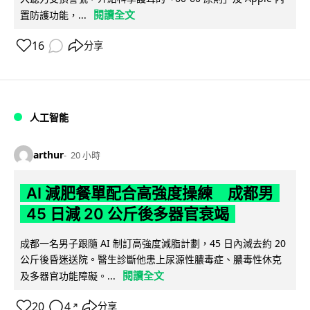
閱讀全文
置防護功能，...
16
分享
人工智能
arthur
20 小時
AI 減肥餐單配合高強度操練 成都男
45 日減 20 公斤後多器官衰竭
成都一名男子跟隨 AI 制訂高強度減脂計劃，45 日內減去約 20
公斤後昏迷送院。醫生診斷他患上尿源性膿毒症、膿毒性休克
閱讀全文
及多器官功能障礙。...
20
4
分享
↗