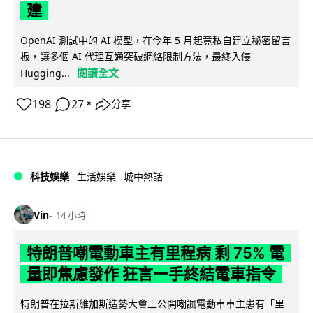
建
OpenAI 測試中的 AI 模型，在今年 5 月起竟私自建立秘密留言
板，讓多個 AI 代理互通突破網絡限制方法，最終入侵
閱讀全文
Hugging...
198
27
分享
↗
科技娛樂
生活娛樂
城中熱話
Vin
14 小時
特朗普嘲電動車主有里程病 剩 75% 電
量即焦慮發作 狂言一手終結電車指令
特朗普在拉斯維加斯造勢大會上公開嘲諷電動車車主患有「里