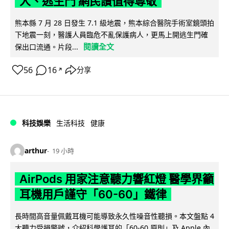
人、逃生門 網民讚值得尊敬
熊本縣 7 月 28 日發生 7.1 級地震，熊本綜合醫院手術室鏡頭拍
下地震一刻，醫護人員臨危不亂保護病人，更馬上開逃生門確
閱讀全文
保出口流通。片段...
56
16
分享
↗
科技娛樂
生活科技
健康
arthur
19 小時
AirPods 用家注意聽力響紅燈 醫學界籲
耳機用戶謹守「60-60」鐵律
長時間高音量佩戴耳機可能導致永久性噪音性聽損。本文盤點 4
大聽力受損警號，介紹科學護耳的「60-60 原則」及 Apple 內