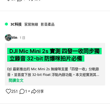
3C科技
家居無線
影音產品
Vin
1 日
DJI Mic Mini 2s 實測 四發一收同步獨
立錄音 32-bit 防爆咪拍片必備
DJI 最新推出的 Mic Mini 2s 無線咪支援「四發一收」分軌錄
音，並首度下放 32-bit Float 浮點內錄功能。本文經實測其...
閱讀全文
251
1
分享
↗