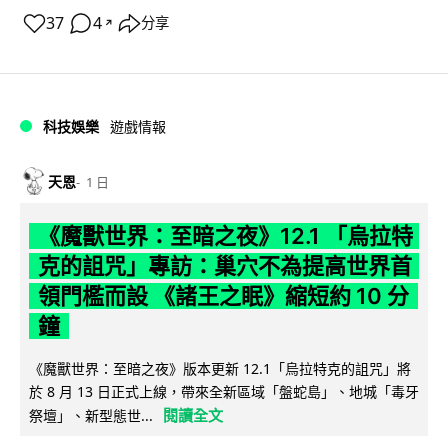
37
4
分享
↗
科技娛樂
遊戲情報
天恩
1 日
《魔獸世界：至暗之夜》12.1 「烏拉特
克的詛咒」專訪：巢穴不為提高世界首
領門檻而設 《諸王之眠》縮短約 10 分
鐘
《魔獸世界：至暗之夜》版本更新 12.1「烏拉特克的詛咒」將
於 8 月 13 日正式上線，帶來全新區域「盤蛇島」、地城「毒牙
閱讀全文
祭壇」、新型態世...