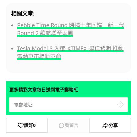
相關文章:
Pebble Time Round 時隔十年回歸 新一代
Round 2 續航增至兩周
Tesla Model S 入選《TIME》最佳發明 推動
電動車市場新革命
📮
更多精彩文章每日送到電子郵箱
讚好
0
看留言
分享