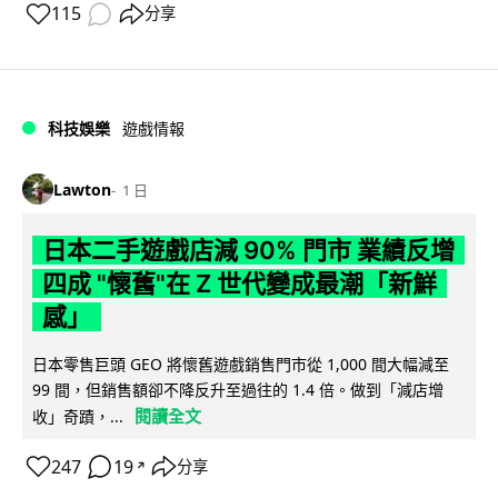
115
分享
科技娛樂
遊戲情報
Lawton
1 日
日本二手遊戲店減 90% 門市 業績反增
四成 "懷舊"在 Z 世代變成最潮「新鮮
感」
日本零售巨頭 GEO 將懷舊遊戲銷售門市從 1,000 間大幅減至
99 間，但銷售額卻不降反升至過往的 1.4 倍。做到「減店增
閱讀全文
收」奇蹟，...
247
19
分享
↗