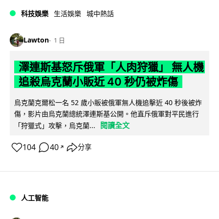
科技娛樂
生活娛樂
城中熱話
Lawton
1 日
澤連斯基怒斥俄軍「人肉狩獵」 無人機
追殺烏克蘭小販近 40 秒仍被炸傷
烏克蘭克爾松一名 52 歲小販被俄軍無人機追擊近 40 秒後被炸
傷，影片由烏克蘭總統澤連斯基公開。他直斥俄軍對平民進行
閱讀全文
「狩獵式」攻擊，烏克蘭...
104
40
分享
↗
人工智能