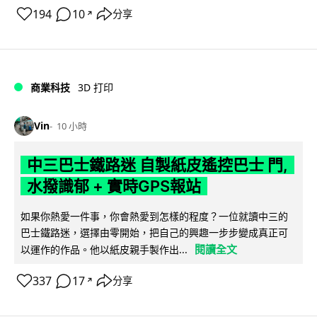
194
10
分享
↗
商業科技
3D 打印
Vin
10 小時
中三巴士鐵路迷 自製紙皮遙控巴士 門,
水撥識郁 + 實時GPS報站
如果你熱愛一件事，你會熱愛到怎樣的程度？一位就讀中三的
巴士鐵路迷，選擇由零開始，把自己的興趣一步步變成真正可
閱讀全文
以運作的作品。他以紙皮親手製作出...
337
17
分享
↗