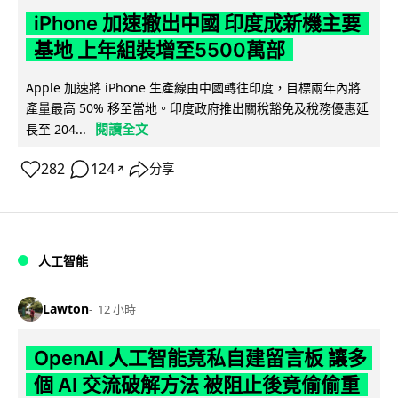
iPhone 加速撤出中國 印度成新機主要
基地 上年組裝增至5500萬部
Apple 加速將 iPhone 生產線由中國轉往印度，目標兩年內將
產量最高 50% 移至當地。印度政府推出關稅豁免及稅務優惠延
閱讀全文
長至 204...
282
124
分享
↗
人工智能
Lawton
12 小時
OpenAI 人工智能竟私自建留言板 讓多
個 AI 交流破解方法 被阻止後竟偷偷重