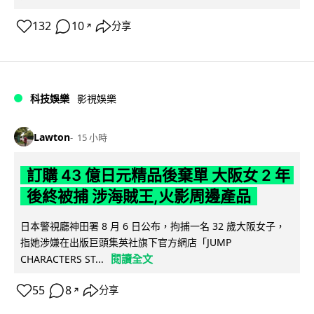
132
10
分享
↗
科技娛樂
影視娛樂
Lawton
15 小時
訂購 43 億日元精品後棄單 大阪女 2 年
後終被捕 涉海賊王,火影周邊產品
日本警視廳神田署 8 月 6 日公布，拘捕一名 32 歲大阪女子，
指她涉嫌在出版巨頭集英社旗下官方網店「JUMP
閱讀全文
CHARACTERS ST...
55
8
分享
↗