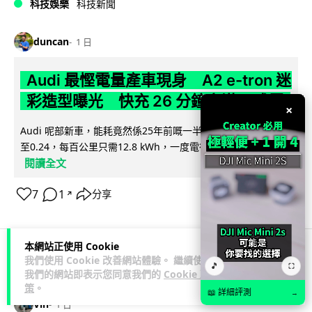
科技娛樂
科技新聞
duncan
1 日
Audi 最慳電量產車現身 A2 e-tron 迷
彩造型曝光 快充 26 分鐘充滿 8 成電
×
Audi 呢部新車，能耗竟然係25年前嘅一半。 A2 e-tron 風阻低
至0.24，每百公里只需12.8 kWh，一度電行到7.8公里。6...
閱讀全文
7
1
分享
↗
本網站正使用 Cookie
我們使用 Cookie 改善網站體驗。 繼續使用
科技娛樂
生活娛樂
城中熱話
🎵
⛶
我們的網站即表示您同意我們的
Cookie 政
策
。
📖 詳細評測
→
Vin
1 日