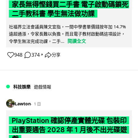
家長無得慳錢買二手書 電子啟動碼鎖死
二手教科書 學生無法做功課
社福界立法會議員陳文宜指，一間中學書單價錢按年加 14.7%
遠超通漲，令家長難以負擔。而且電子教材啟動碼這項設計，
閱讀全文
令學生無法完成功課，二手...
948
374
分享
↗
科技娛樂
遊戲情報
Lawton
1 日
PlayStation 確認停產實體光碟 包裝印
出重要通告 2028 年 1 月後不出光碟遊