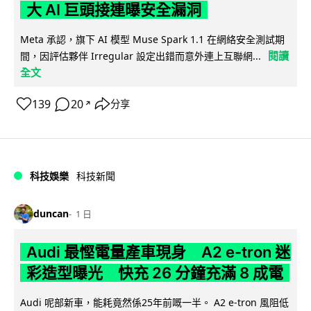
大 AI 巨頭接連曝安全漏洞
Meta 承認，旗下 AI 模型 Muse Spark 1.1 在網絡安全測試期
閱讀
間，因評估夥伴 Irregular 設定出錯而意外連上互聯網...
全文
139
20
分享
↗
科技娛樂
科技新聞
duncan
1 日
Audi 最慳電量產車現身 A2 e-tron 迷
彩造型曝光 快充 26 分鐘充滿 8 成電
Audi 呢部新車，能耗竟然係25年前嘅一半。 A2 e-tron 風阻低