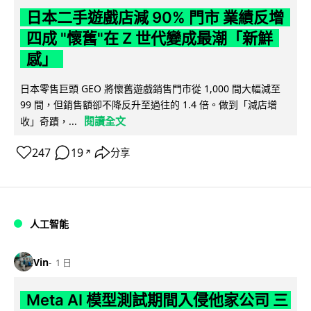
日本二手遊戲店減 90% 門市 業績反增
四成 "懷舊"在 Z 世代變成最潮「新鮮
感」
日本零售巨頭 GEO 將懷舊遊戲銷售門市從 1,000 間大幅減至
99 間，但銷售額卻不降反升至過往的 1.4 倍。做到「減店增
閱讀全文
收」奇蹟，...
247
19
分享
↗
人工智能
Vin
1 日
Meta AI 模型測試期間入侵他家公司 三