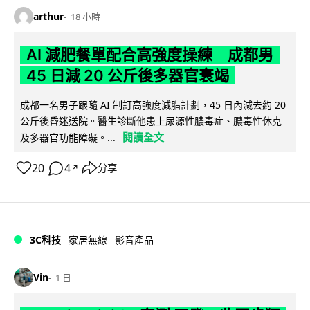
arthur
18 小時
AI 減肥餐單配合高強度操練 成都男
45 日減 20 公斤後多器官衰竭
成都一名男子跟隨 AI 制訂高強度減脂計劃，45 日內減去約 20
公斤後昏迷送院。醫生診斷他患上尿源性膿毒症、膿毒性休克
閱讀全文
及多器官功能障礙。...
20
4
分享
↗
3C科技
家居無線
影音產品
Vin
1 日