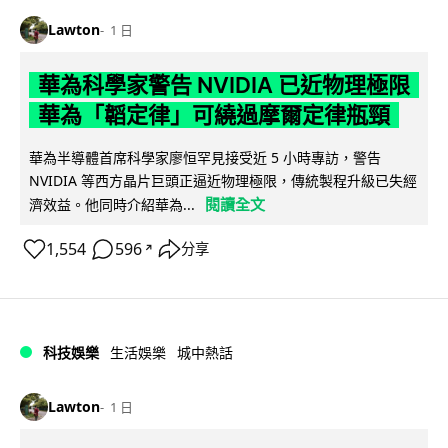
Lawton
1 日
華為科學家警告 NVIDIA 已近物理極限
華為「韜定律」可繞過摩爾定律瓶頸
華為半導體首席科學家廖恒罕見接受近 5 小時專訪，警告
NVIDIA 等西方晶片巨頭正逼近物理極限，傳統製程升級已失經
閱讀全文
濟效益。他同時介紹華為...
1,554
596
分享
↗
科技娛樂
生活娛樂
城中熱話
Lawton
1 日