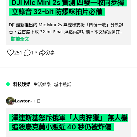
DJI Mic Mini 2s 實測 四發一收同步獨
立錄音 32-bit 防爆咪拍片必備
DJI 最新推出的 Mic Mini 2s 無線咪支援「四發一收」分軌錄
音，並首度下放 32-bit Float 浮點內錄功能。本文經實測其...
閱讀全文
251
1
分享
↗
科技娛樂
生活娛樂
城中熱話
Lawton
1 日
澤連斯基怒斥俄軍「人肉狩獵」 無人機
追殺烏克蘭小販近 40 秒仍被炸傷