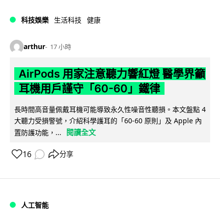
科技娛樂
生活科技
健康
arthur
17 小時
AirPods 用家注意聽力響紅燈 醫學界籲
耳機用戶謹守「60-60」鐵律
長時間高音量佩戴耳機可能導致永久性噪音性聽損。本文盤點 4
大聽力受損警號，介紹科學護耳的「60-60 原則」及 Apple 內
閱讀全文
置防護功能，...
16
分享
人工智能