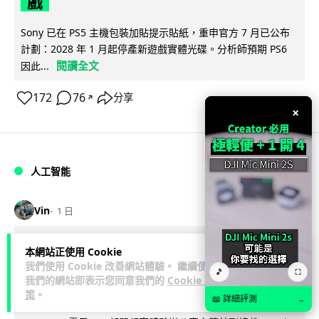
戲
Sony 已在 PS5 主機包裝加貼提示貼紙，重申官方 7 月已公布
計劃：2028 年 1 月起停產新遊戲實體光碟。分析師預期 PS6
閱讀全文
因此...
172
76
分享
↗
×
人工智能
Vin
1 日
Samsung 展示 Galaxy AI 新方向 未來
本網站正使用 Cookie
我們使用 Cookie 改善網站體驗。 繼續使用
手機毋須輸入文字 轉向 Agent 全自動操
🎵
⛶
我們的網站即表示您同意我們的
Cookie 政
作
策
。
📖 詳細評測
→