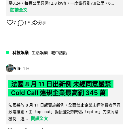
至0.24，每百公里只需12.8 kWh，一度電行到7.8公里。6...
閱讀全文
7
1
分享
↗
科技娛樂
生活娛樂
城中熱話
Vin
1 日
法國 8 月 11 日出新例 未經同意嚴禁
Cold Call 違規企業最高罰 345 萬
法國將於 8 月 11 日起實施新例，全面禁止企業未經消費者同意
致電推銷，由「opt-out」拒接登記制轉為「opt-in」先徵同意
閱讀全文
機制。違...