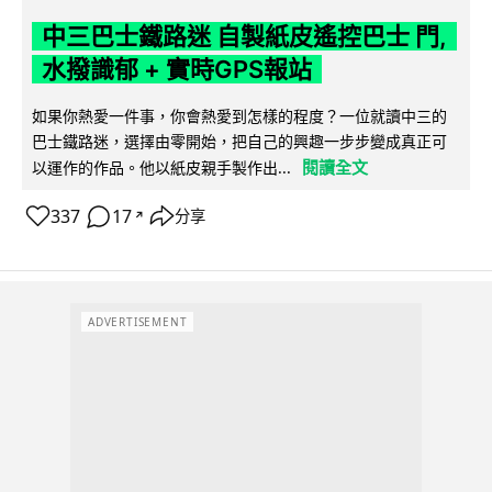
中三巴士鐵路迷 自製紙皮遙控巴士 門,
水撥識郁 + 實時GPS報站
如果你熱愛一件事，你會熱愛到怎樣的程度？一位就讀中三的
巴士鐵路迷，選擇由零開始，把自己的興趣一步步變成真正可
閱讀全文
以運作的作品。他以紙皮親手製作出...
337
17
分享
↗
ADVERTISEMENT