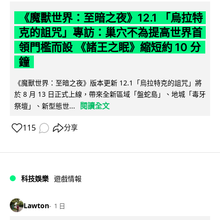
《魔獸世界：至暗之夜》12.1 「烏拉特
克的詛咒」專訪：巢穴不為提高世界首
領門檻而設 《諸王之眠》縮短約 10 分
鐘
《魔獸世界：至暗之夜》版本更新 12.1「烏拉特克的詛咒」將
於 8 月 13 日正式上線，帶來全新區域「盤蛇島」、地城「毒牙
閱讀全文
祭壇」、新型態世...
115
分享
科技娛樂
遊戲情報
Lawton
1 日