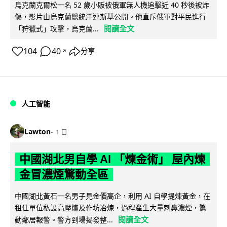
烏克蘭克爾松一名 52 歲小販被俄軍無人機追擊近 40 秒後被炸
傷，影片由烏克蘭總統澤連斯基公開。他直斥俄軍對平民進行
閱讀全文
「狩獵式」攻擊，烏克蘭...
104
40
分享
↗
人工智能
Lawton
1 日
中國湖北男自學 AI 「煉金術」 屋內煉
金冒濃煙驚動全區
中國湖北黃石一名男子見金價高企，利用 AI 自學提煉黃金，在
租住單位私設高壓爐及作坊冶煉，過程產生大量刺鼻濃煙，驚
閱讀全文
動鄰居報警。警方到場揭發整...