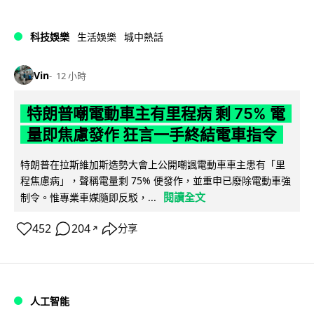
科技娛樂
生活娛樂
城中熱話
Vin
12 小時
特朗普嘲電動車主有里程病 剩 75% 電
量即焦慮發作 狂言一手終結電車指令
特朗普在拉斯維加斯造勢大會上公開嘲諷電動車車主患有「里
程焦慮病」，聲稱電量剩 75% 便發作，並重申已廢除電動車強
閱讀全文
制令。惟專業車媒隨即反駁，...
452
204
分享
↗
人工智能