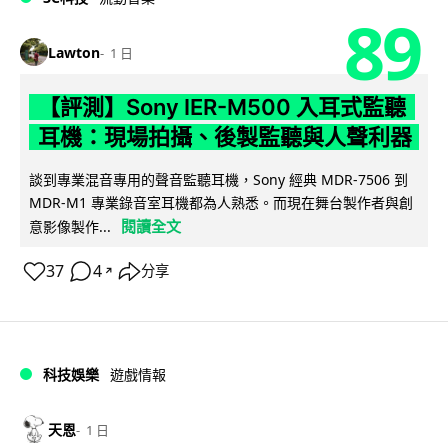
89
Lawton
1 日
【評測】Sony IER-M500 入耳式監聽
耳機：現場拍攝、後製監聽與人聲利器
談到專業混音專用的聲音監聽耳機，Sony 經典 MDR-7506 到
MDR-M1 專業錄音室耳機都為人熟悉。而現在舞台製作者與創
閱讀全文
意影像製作...
37
4
分享
↗
科技娛樂
遊戲情報
天恩
1 日