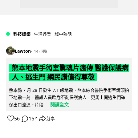
科技娛樂
生活娛樂
城中熱話
Lawton
14 小時
熊本地震手術室驚魂片瘋傳 醫護保護病
人、逃生門 網民讚值得尊敬
熊本縣 7 月 28 日發生 7.1 級地震，熊本綜合醫院手術室鏡頭拍
下地震一刻，醫護人員臨危不亂保護病人，更馬上開逃生門確
閱讀全文
保出口流通。片段...
56
16
分享
↗