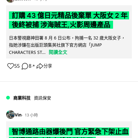
訂購 43 億日元精品後棄單 大阪女 2 年
後終被捕 涉海賊王,火影周邊產品
日本警視廳神田署 8 月 6 日公布，拘捕一名 32 歲大阪女子，
指她涉嫌在出版巨頭集英社旗下官方網店「JUMP
閱讀全文
CHARACTERS ST...
55
8
分享
↗
商業科技
資訊保安
Vin
13 小時
智博通路由器爆後門 官方緊急下架止血