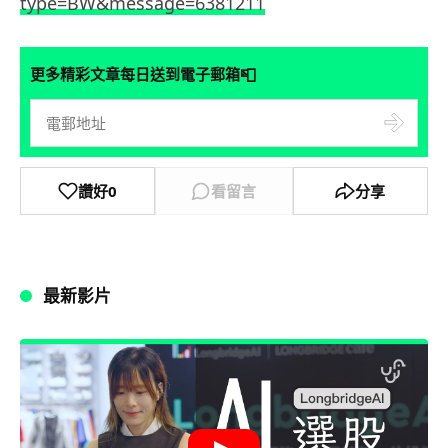
type=BW&message=6381211
📮
更多精彩文章每日送到電子郵箱
讚好
0
看留言
分享
最新影片