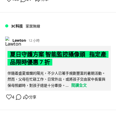
3C科技
家居無線
Lawton
12 小時
夏日守護方案 智能監控攝像頭 指定產
品限時優惠 7 折
伴隨着盛夏燦爛的陽光，不少人已著手規劃豐富的暑期活動。
然而，父母在忙碌工作、日常外出，或將孩子交由家中長輩與
閱讀全文
保母照顧時，對孩子總是十分牽掛。...
4
分享