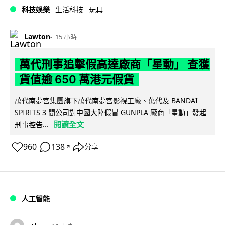
科技娛樂
生活科技
玩具
Lawton
15 小時
萬代刑事追擊假高達廠商「星動」 查獲
貨值逾 650 萬港元假貨
萬代南夢宮集團旗下萬代南夢宮影視工廠、萬代及 BANDAI
SPIRITS 3 間公司對中國大陸假冒 GUNPLA 廠商「星動」發起
閱讀全文
刑事控告...
960
138
分享
↗
人工智能