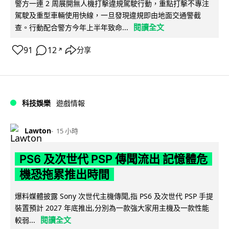
警方一連 2 周展開無人機打擊違規駕駛行動，重點打擊不專注
駕駛及重型車輛使用快線，一旦發現違規即由地面交通警截
閱讀全文
查。行動配合警方今年上半年致命...
91
12
分享
↗
科技娛樂
遊戲情報
Lawton
15 小時
PS6 及次世代 PSP 傳聞流出 記憶體危
機恐拖累推出時間
爆料媒體披露 Sony 次世代主機傳聞,指 PS6 及次世代 PSP 手提
裝置預計 2027 年底推出,分別為一款強大家用主機及一款性能
閱讀全文
較弱...