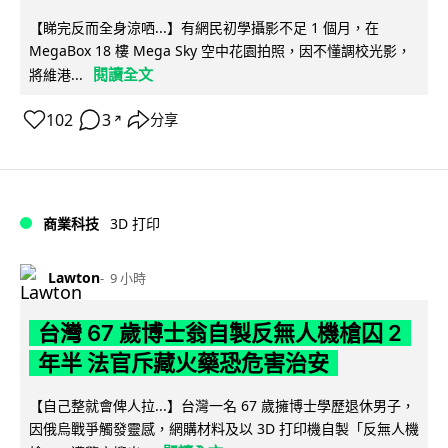
【睇完反而全身涼哂...】有網民初學攝影不足 1 個月，在
MegaBox 18 樓 Mega Sky 空中花園拍照，因不懂調校光影，
閱讀全文
將維港...
102
3
分享
↗
商業科技
3D 打印
Lawton
9 小時
台灣 67 歲博士翁自製反無人機槍囚 2
年半 法官斥藏火藥恐危害治安
【自己整就會俾人拉...】台灣一名 67 歲擁博士學歷退休男子，
因俄烏戰爭觸發靈感，網購材料及以 3D 打印機自製「反無人機