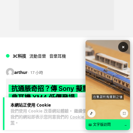
×
3C科技
流動音樂
音樂耳機
arthur
17 小時
抗通脹奇招？傳 Sony 擬重推六年前經
典耳機 XM4 低價登場
本網站正使用 Cookie
耳機越賣越貴，Sony 應對通脹的奇招居然是重推 6 年前的舊
我們使用 Cookie 改善網站體驗。 繼續使用
🎵
⛶
我們的網站即表示您同意我們的
Cookie 政
機？ 消息指平價版 WH-1000XM4C 9 月登場，保留摺疊設計與
策
。
閱讀全文
40m...
📖 文字版訪問
→