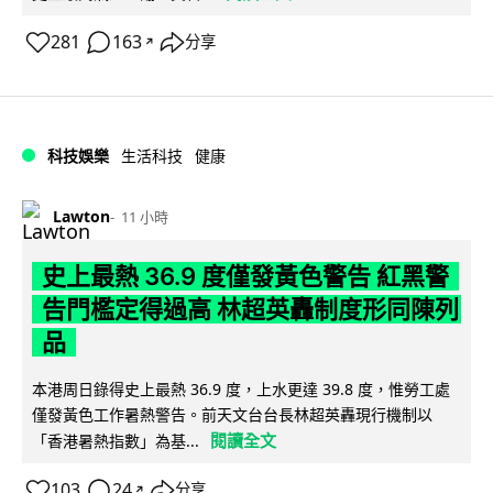
281
163
分享
↗
科技娛樂
生活科技
健康
Lawton
11 小時
史上最熱 36.9 度僅發黃色警告 紅黑警
告門檻定得過高 林超英轟制度形同陳列
品
本港周日錄得史上最熱 36.9 度，上水更達 39.8 度，惟勞工處
僅發黃色工作暑熱警告。前天文台台長林超英轟現行機制以
閱讀全文
「香港暑熱指數」為基...
103
24
分享
↗