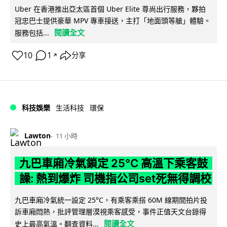
Uber 在香港推出亞太區首個 Uber Elite 尊尚出行服務，夥拍
冠忠巴士提供豪華 MPV 專車接送，主打「地面頭等艙」體驗。
閱讀全文
服務包括...
10
1
分享
↗
科技娛樂
生活科技
環保
Lawton
11 小時
九巴車廂冷氣鎖定 25°C 高溫下乘客鼓
譟: 熱到爆炸 司機指公司set死無得調校
九巴車廂冷氣統一設定 25°C，有乘客乘搭 60M 線期間拍片投
訴車廂悶熱，批評管理層漠視乘客感受，事件正值天文台錄得
閱讀全文
史上最高氣溫。翻查資料...