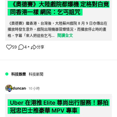
《奧德賽》大陸戲院都爆機 定格對白竟
同香港一樣 網民：乞丐詛咒
《奧德賽》繼香港、台灣後，大陸蘇州戲院 8 月 9 日亦傳出在
播放時發生意外，戲院出現機器冒煙情況，而播放停止時的畫
閱讀全文
格，字幕「來人把這些乞丐...
59
4
分享
↗
科技娛樂
科技新聞
duncan
10 小時
Uber 在港推 Elite 尊尚出行服務！夥拍
冠忠巴士推豪華 MPV 專車