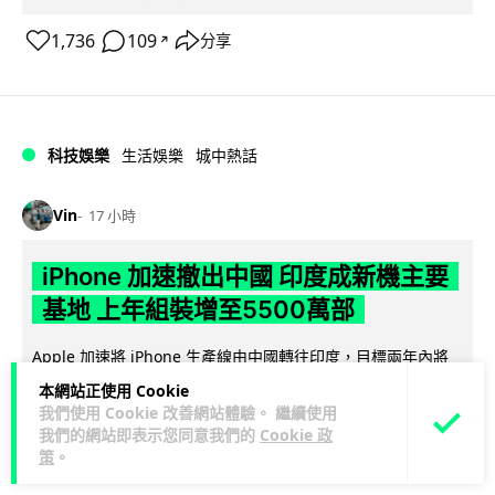
1,736
109
分享
↗
科技娛樂
生活娛樂
城中熱話
Vin
17 小時
iPhone 加速撤出中國 印度成新機主要
基地 上年組裝增至5500萬部
Apple 加速將 iPhone 生產線由中國轉往印度，目標兩年內將
產量最高 50% 移至當地。印度政府推出關稅豁免及稅務優惠延
本網站正使用 Cookie
閱讀全文
長至 204...
我們使用 Cookie 改善網站體驗。 繼續使用
我們的網站即表示您同意我們的
Cookie 政
394
182
策
。
分享
↗