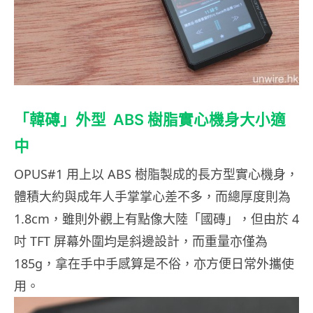
「韓磚」外型 ABS 樹脂實心機身大小適
中
OPUS#1 用上以 ABS 樹脂製成的長方型實心機身，
體積大約與成年人手掌掌心差不多，而總厚度則為
1.8cm，雖則外觀上有點像大陸「國磚」，但由於 4
吋 TFT 屏幕外圍均是斜邊設計，而重量亦僅為
185g，拿在手中手感算是不俗，亦方便日常外攜使
用。