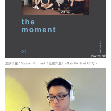
試聽歌曲：Supper Moment《孤獨先生》24bit/96kHz ALAC 檔。