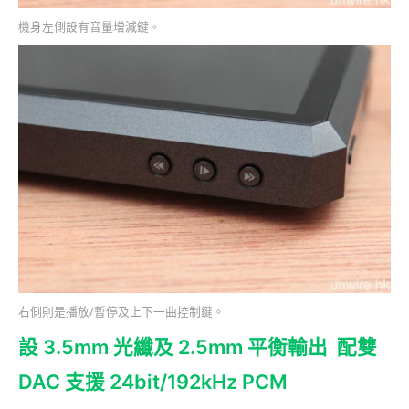
機身左側設有音量增減鍵。
右側則是播放/暫停及上下一曲控制鍵。
設 3.5mm 光纖及 2.5mm 平衡輸出 配雙
DAC 支援 24bit/192kHz PCM