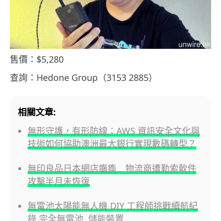
售價：$5,280
查詢：Hedone Group（3153 2885）
相關文章:
無形守護，有形防線：AWS 資訊安全文化與
技術如何協助澳洲最大銀行實現數碼轉型？
無印良品日本網店癱瘓 物流商遭勒索軟件
攻擊半月未恢復
無電池太陽能無人機 DIY 工程師挑戰續航紀
錄 完全無電池, 儲能裝置