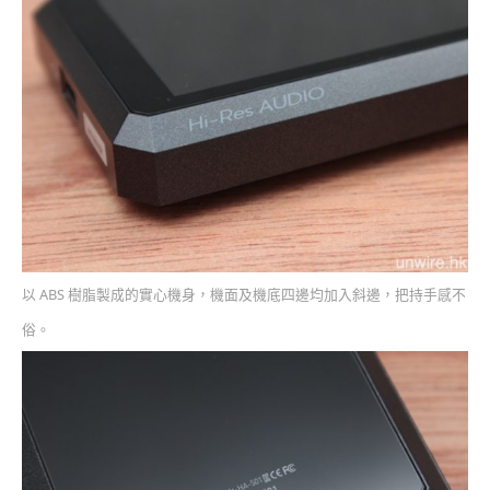
以 ABS 樹脂製成的實心機身，機面及機底四邊均加入斜邊，把持手感不
俗。