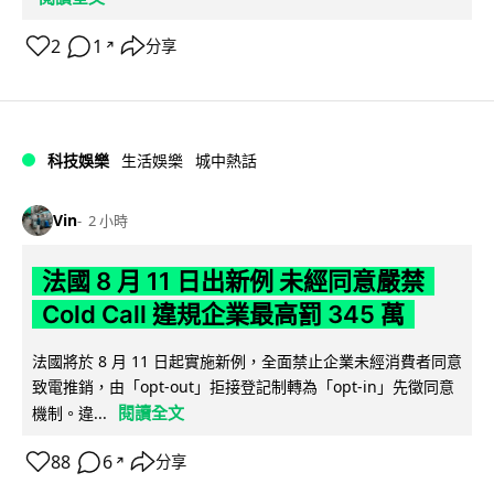
2
1
分享
↗
科技娛樂
生活娛樂
城中熱話
Vin
2 小時
法國 8 月 11 日出新例 未經同意嚴禁
Cold Call 違規企業最高罰 345 萬
法國將於 8 月 11 日起實施新例，全面禁止企業未經消費者同意
致電推銷，由「opt-out」拒接登記制轉為「opt-in」先徵同意
閱讀全文
機制。違...
88
6
分享
↗