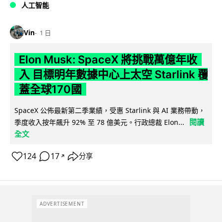
人工智能
Vin
1 日
Elon Musk: SpaceX 將挑戰萬億年收
入 目標明年數據中心上太空 Starlink 覆
蓋全球170國
SpaceX 公佈最新第二季業績，受惠 Starlink 與 AI 業務帶動，
閱讀
季度收入按年飆升 92% 至 78 億美元。行政總裁 Elon...
全文
124
17
分享
↗
ADVERTISEMENT