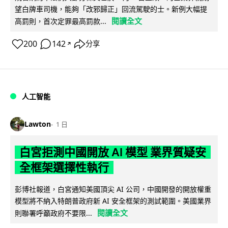
望白牌車司機，能夠「改邪歸正」回流駕駛的士。新例大幅提
閱讀全文
高罰則，首次定罪最高罰款...
200
142
分享
↗
人工智能
Lawton
1 日
白宮拒測中國開放 AI 模型 業界質疑安
全框架選擇性執行
彭博社報道，白宮通知美國頂尖 AI 公司，中國開發的開放權重
模型將不納入特朗普政府新 AI 安全框架的測試範圍。美國業界
閱讀全文
則聯署呼籲政府不要限...