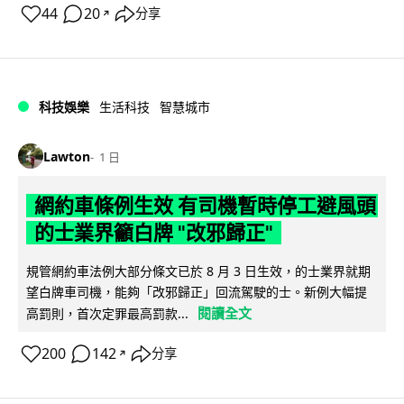
44
20
分享
↗
科技娛樂
生活科技
智慧城市
Lawton
1 日
網約車條例生效 有司機暫時停工避風頭
的士業界籲白牌 "改邪歸正"
規管網約車法例大部分條文已於 8 月 3 日生效，的士業界就期
望白牌車司機，能夠「改邪歸正」回流駕駛的士。新例大幅提
閱讀全文
高罰則，首次定罪最高罰款...
200
142
分享
↗