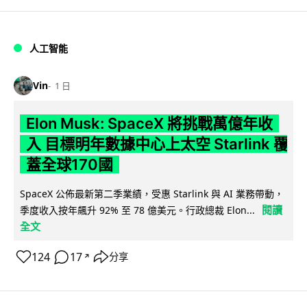
人工智能
Vin
1 日
Elon Musk: SpaceX 將挑戰萬億年收
入 目標明年數據中心上太空 Starlink 覆
蓋全球170國
SpaceX 公佈最新第二季業績，受惠 Starlink 與 AI 業務帶動，
閱讀
季度收入按年飆升 92% 至 78 億美元。行政總裁 Elon...
全文
124
17
分享
↗