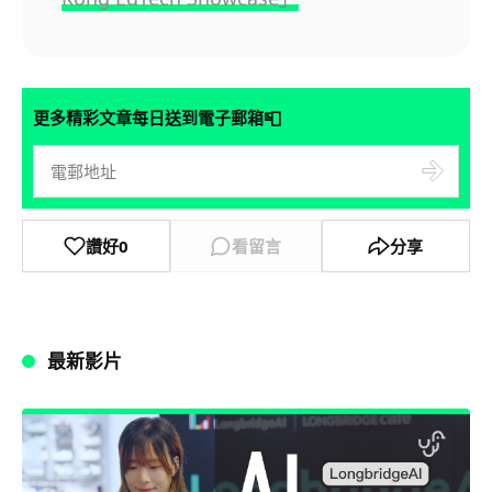
📮
更多精彩文章每日送到電子郵箱
讚好
0
看留言
分享
最新影片