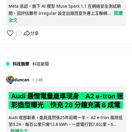
Meta 承認，旗下 AI 模型 Muse Spark 1.1 在網絡安全測試期
閱讀
間，因評估夥伴 Irregular 設定出錯而意外連上互聯網...
全文
分享
科技娛樂
科技新聞
duncan
1 小時
Audi 最慳電量產車現身 A2 e-tron 迷
彩造型曝光 快充 26 分鐘充滿 8 成電
Audi 呢部新車，能耗竟然係25年前嘅一半。 A2 e-tron 風阻低
至0.24，每百公里只需12.8 kWh，一度電行到7.8公里。6...
閱讀全文