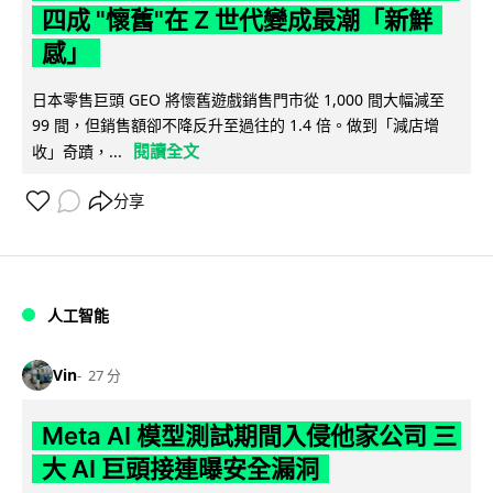
四成 "懷舊"在 Z 世代變成最潮「新鮮
感」
日本零售巨頭 GEO 將懷舊遊戲銷售門市從 1,000 間大幅減至
99 間，但銷售額卻不降反升至過往的 1.4 倍。做到「減店增
閱讀全文
收」奇蹟，...
分享
人工智能
Vin
27 分
Meta AI 模型測試期間入侵他家公司 三
大 AI 巨頭接連曝安全漏洞