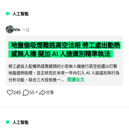
人工智能
Vin
1 日
地盤偷吸煙難逃高空法眼 勞工處出動熱
感無人機 擬加 AI 人臉識別精準執法
勞工處投入配備熱感應鏡頭的小型無人機進行高空巡邏以打擊
地盤違例吸煙，並正研究於未來一年內引入 AI 人臉識別與行為
閱讀全文
分析功能，結合三大技術進一...
245
55
分享
↗
人工智能