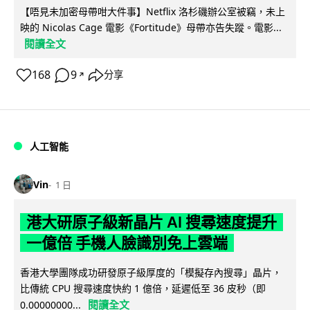
【唔見未加密母帶咁大件事】Netflix 洛杉磯辦公室被竊，未上
映的 Nicolas Cage 電影《Fortitude》母帶亦告失蹤。電影...
閱讀全文
168
9
分享
↗
人工智能
Vin
1 日
港大研原子級新晶片 AI 搜尋速度提升
一億倍 手機人臉識別免上雲端
香港大學團隊成功研發原子級厚度的「模擬存內搜尋」晶片，
比傳統 CPU 搜尋速度快約 1 億倍，延遲低至 36 皮秒（即
閱讀全文
0.00000000...