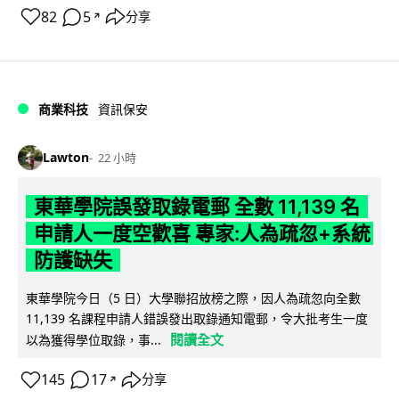
82
5
分享
↗
商業科技
資訊保安
Lawton
22 小時
東華學院誤發取錄電郵 全數 11,139 名
申請人一度空歡喜 專家:人為疏忽+系統
防護缺失
東華學院今日（5 日）大學聯招放榜之際，因人為疏忽向全數
11,139 名課程申請人錯誤發出取錄通知電郵，令大批考生一度
閱讀全文
以為獲得學位取錄，事...
145
17
分享
↗