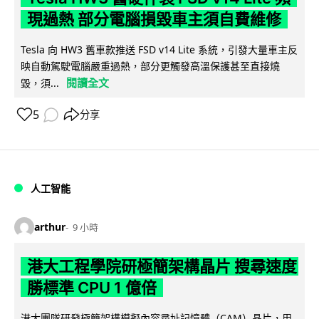
現過熱 部分電腦損毀車主須自費維修
Tesla 向 HW3 舊車款推送 FSD v14 Lite 系統，引發大量車主反
映自動駕駛電腦嚴重過熱，部分更觸發高溫保護甚至直接燒
閱讀全文
毀，須...
5
分享
人工智能
arthur
9 小時
港大工程學院研極簡架構晶片 搜尋速度
勝標準 CPU 1 億倍
港大團隊研發極簡架構模擬內容尋址記憶體（CAM）晶片，用