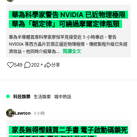
華為科學家警告 NVIDIA 已近物理極限
華為「韜定律」可繞過摩爾定律瓶頸
華為半導體首席科學家廖恒罕見接受近 5 小時專訪，警告
NVIDIA 等西方晶片巨頭正逼近物理極限，傳統製程升級已失經
閱讀全文
濟效益。他同時介紹華為...
549
202
分享
↗
科技娛樂
生活娛樂
城中熱話
Lawton
3 小時
家長無得慳錢買二手書 電子啟動碼鎖死