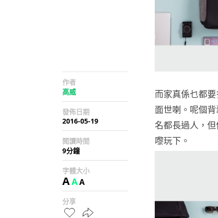
作者
高威
而家真係乜都要
面世喇。呢個背囊
發佈日期
2016-05-19
名都長過人，但係
嚟玩下。
閱讀時間
9分鐘
字體大小
A
A
A
分享