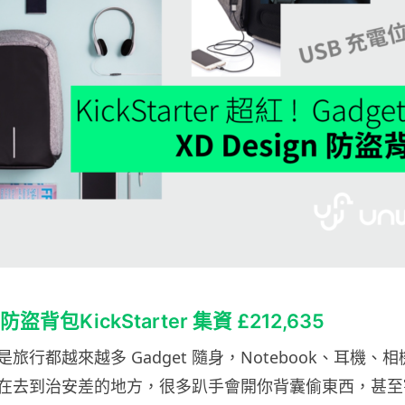
 防盜背包KickStarter 集資 £212,635
旅行都越來越多 Gadget 隨身，Notebook、耳機、
在去到治安差的地方，很多趴手會開你背囊偷東西，甚至