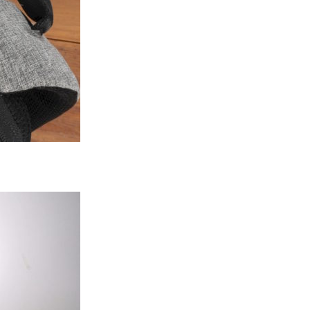
屋內煉金冒濃煙驚動全區
06.08.2026
流動音樂
【評測】Sony IER-M500 入耳式
監聽耳機：現場拍攝、後製監
聽...
06.08.2026
遊戲情報
《魔獸世界：至暗之夜》12.1
「烏拉特克的詛咒」專訪：巢穴
不為提高世...
06.08.2026
遊戲情報
日本二手遊戲店減 90% 門市 業
績反增四成 “懷...