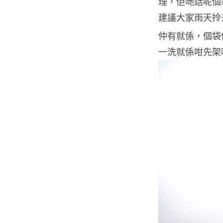
理，佢哋話呢個
建議大家雨天拎
仲有就係，個袋係
一洗就係咁先架