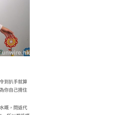
06.08.2026
人工智能
Meta AI 模型測試期間入侵他家
公司 三大 AI 巨頭接連曝安全
漏...
06.08.2026
科技新聞
Audi 最慳電量產車現身 A2 e-
tron 迷彩造型曝光 快充 2...
06.08.2026
令到扒手就算
為你自己揹住
城中熱話
法國 8 月 11 日出新例 未經同意
嚴禁 Cold Call 違規企...
水嘅，問返代
06.08.2026