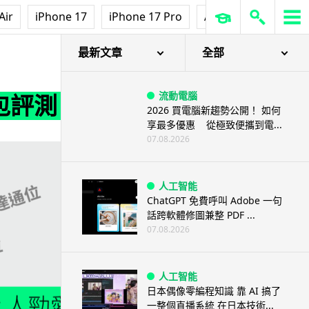
Air
iPhone 17
iPhone 17 Pro
AirPods Pro 3
Ap
最新文章
全部
流動電腦
背包評測
2026 買電腦新趨勢公開！ 如何
享最多優惠 從極致便攜到電...
07.08.2026
人工智能
ChatGPT 免費呼叫 Adobe 一句
話跨軟體修圖兼整 PDF ...
07.08.2026
人工智能
日本偶像零編程知識 靠 AI 搞了
一整個直播系統 在日本技術...