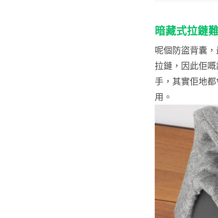
暗藏式拉鏈
呢個防盜背囊，
拉鏈，因此佢嘅
手，其實佢地都
用。