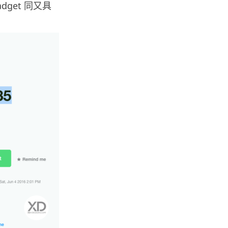
dget 同又具
智博通路由器爆後門 官方緊急下
架止血 稱漏洞是功能在維修時使
用
07.08.2026
城中熱話
熊本地震手術室驚魂片瘋傳 醫護
保護病人、逃生門 網民讚值得
尊...
07.08.2026
健康
AirPods 用家注意聽力響紅燈 醫
學界籲耳機用戶謹守「60-60」...
07.08.2026
人工智能
AI 減肥餐單配合高強度操練 成