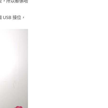
去，所以都係唔
人工智能
華為科學家警告 NVIDIA 已近物
USB 接位，
理極限 華為「韜定律」可繞過
摩...
06.08.2026
城中熱話
家長無得慳錢買二手書 電子啟動
碼鎖死二手教科書 學生無法做功
課
06.08.2026
遊戲情報
PlayStation 確認停產實體光碟
包裝印出重要通告 2...
06.08.2026