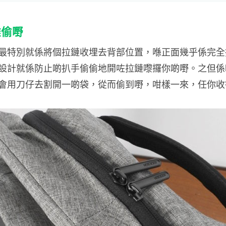
難偷嘢
最特別就係將個拉鏈收埋去背部位置，喺正面幾乎係完全
設計就係防止啲扒手偷偷地開咗拉鏈嚟攞你啲嘢。之但係
會用刀仔去割開一啲袋，從而偷到嘢，咁樣一來，任你收