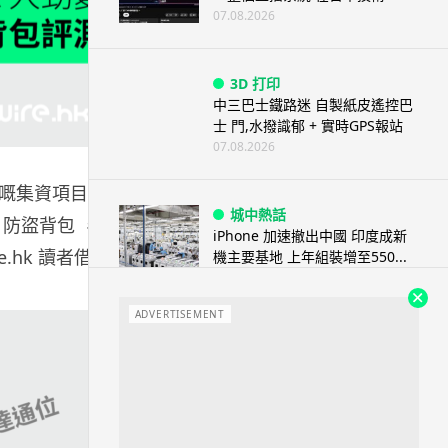
07.08.2026
3D 打印
中三巴士鐵路迷 自製紙皮遙控巴
士 門,水撥識郁 + 實時GPS報站
07.08.2026
嘅集資項目又
城中熱話
 防盜背包 ，個
iPhone 加速撤出中國 印度成新
.hk 讀者借返
機主要基地 上年組裝增至550...
07.08.2026
ADVERTISEMENT
人工智能
OpenAI 人工智能竟私自建留言
板 讓多個 AI 交流破解方法 ...
07.08.2026