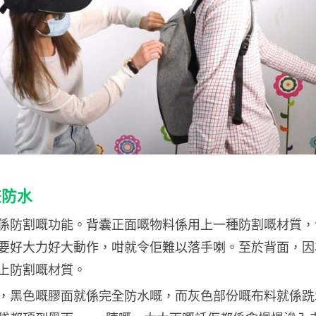
兼防水
係防割嘅功能。背囊正面嘅物料係用上一種防割嘅材質，
要好大力好大動作，咁就令佢難以落手喇。至於背面，因
上防割嘅材質。
，黑色嘅膠面就係完全防水嘅，而灰色部份嘅布料就係跣