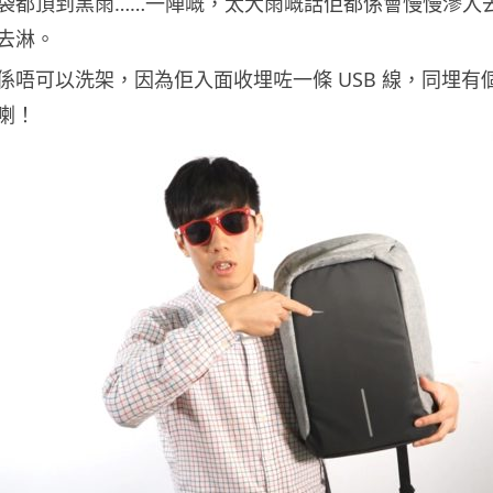
袋都頂到黑雨……一陣嘅，太大雨嘅話佢都係會慢慢滲入
去淋。
唔可以洗架，因為佢入面收埋咗一條 USB 線，同埋有個 
喇！