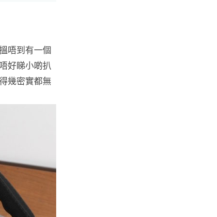
都男 45 日減 20 公斤後多器官
衰...
07.08.2026
搵唔到有一個
影音產品
唔好睇小啲扒
DJI Mic Mini 2s 實測 四發一收
得幾密實都無
同步獨立錄音 32-bi...
06.08.2026
城中熱話
澤連斯基怒斥俄軍「人肉狩獵」
無人機追殺烏克蘭小販近 40 秒
仍被炸傷
06.08.2026
人工智能
中國湖北男自學 AI 「煉金術」