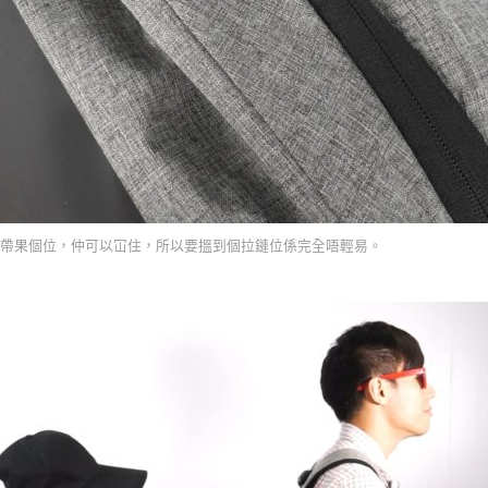
帶果個位，仲可以冚住，所以要搵到個拉鏈位係完全唔輕易。