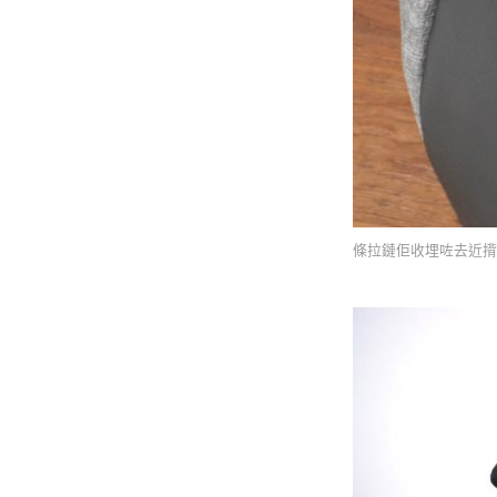
條拉鏈佢收埋咗去近揹