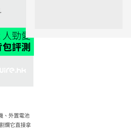
城中熱話
特朗普嘲電動車主有里程病 剩
75% 電量即焦慮發作 狂言一手
終...
07.08.2026
人工智能
微軟刪走 32GB RAM 遊戲建議
分析: 為 8GB Surf...
07.08.2026
影視娛樂
訂購 43 億日元精品後棄單 大阪
女 2 年後終被捕 涉海賊王...
07.08.2026
相機、外置電池
割爛它直接拿
資訊保安