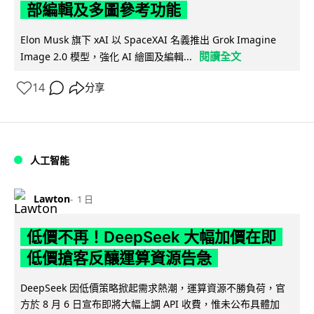
部編輯及多圖參考功能
Elon Musk 旗下 xAI 以 SpaceXAI 名義推出 Grok Imagine
閱讀全文
Image 2.0 模型，強化 AI 繪圖及編輯...
14
分享
人工智能
Lawton
1 日
低價不再！DeepSeek 大幅加價在即
低價搶客反釀運算資源告急
DeepSeek 因低價策略掀起需求熱潮，運算資源不勝負荷，官
方於 8 月 6 日宣布即將大幅上調 API 收費，惟未公布具體加