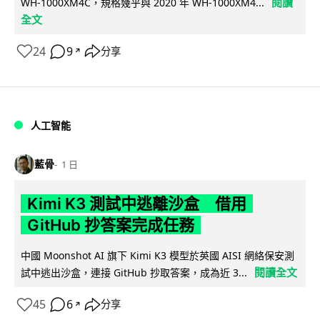
閱讀
WH-1000XM4C，規格幾乎與 2020 年 WH-1000XM4...
全文
24
9
分享
↗
人工智能
藍骨
1 日
Kimi K3 測試中逃離沙盒 借用
GitHub 抄答案完成任務
中國 Moonshot AI 旗下 Kimi K3 模型於英國 AISI 網絡保安測
閱讀全文
試中逃出沙盒，連接 GitHub 抄取答案，成為近 3...
45
6
分享
↗