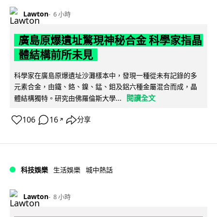
Lawton
6 小時
廣島原爆遺址驚現神秘合金 科學家指晶
體結構前所未見
科學家在廣島原爆遺址沙灘樣本中，發現一種從未有記錄的多
元素合金，由鐵、鉻、鎳、錳、鉬及鋁六種金屬混合而成，晶
閱讀全文
體結構獨特。研究由佛羅倫斯大學...
106
16
分享
↗
科技娛樂
生活娛樂
城中熱話
Lawton
8 小時