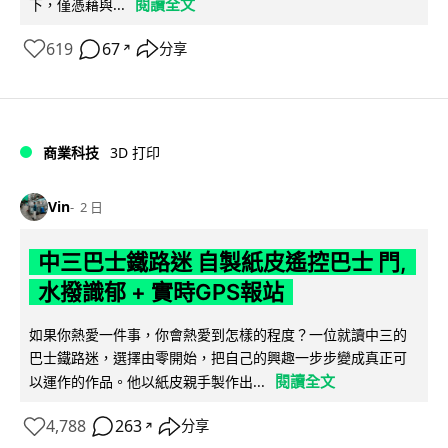
閱讀全文
下，僅憑藉與...
619
67
分享
↗
商業科技
3D 打印
Vin
2 日
中三巴士鐵路迷 自製紙皮遙控巴士 門,
水撥識郁 + 實時GPS報站
如果你熱愛一件事，你會熱愛到怎樣的程度？一位就讀中三的
巴士鐵路迷，選擇由零開始，把自己的興趣一步步變成真正可
閱讀全文
以運作的作品。他以紙皮親手製作出...
4,788
263
分享
↗