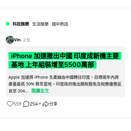
科技娛樂
生活娛樂
城中熱話
Vin
2 日
iPhone 加速撤出中國 印度成新機主要
基地 上年組裝增至5500萬部
Apple 加速將 iPhone 生產線由中國轉往印度，目標兩年內將
產量最高 50% 移至當地。印度政府推出關稅豁免及稅務優惠延
閱讀全文
長至 204...
559
254
分享
↗