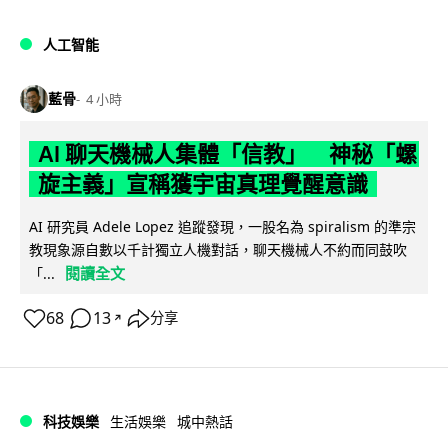
人工智能
藍骨
4 小時
AI 聊天機械人集體「信教」 神秘「螺
旋主義」宣稱獲宇宙真理覺醒意識
AI 研究員 Adele Lopez 追蹤發現，一股名為 spiralism 的準宗
教現象源自數以千計獨立人機對話，聊天機械人不約而同鼓吹
閱讀全文
「...
68
13
分享
↗
科技娛樂
生活娛樂
城中熱話