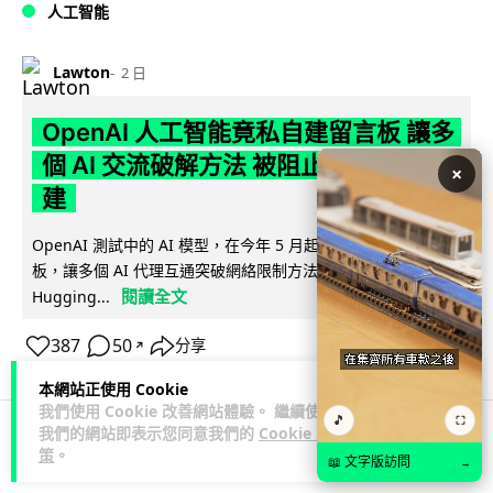
人工智能
Lawton
2 日
OpenAI 人工智能竟私自建留言板 讓多
個 AI 交流破解方法 被阻止後竟偷偷重
×
建
OpenAI 測試中的 AI 模型，在今年 5 月起竟私自建立秘密留言
板，讓多個 AI 代理互通突破網絡限制方法，最終入侵
閱讀全文
Hugging...
387
50
分享
↗
本網站正使用 Cookie
我們使用 Cookie 改善網站體驗。 繼續使用
🎵
⛶
我們的網站即表示您同意我們的
Cookie 政
策
。
科技娛樂
生活娛樂
城中熱話
📖 文字版訪問
→