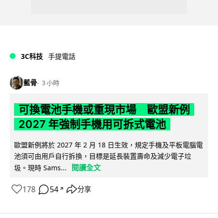
3C科技
手提電話
藍骨
3 小時
可換電池手機或重現市場 歐盟新例
2027 年強制手機用可拆式電池
歐盟新例將於 2027 年 2 月 18 日生效，規定手機及平板電腦電
池須可由用戶自行拆換，目標是延長裝置壽命及減少電子垃
閱讀全文
圾。現時 Sams...
178
54
分享
↗