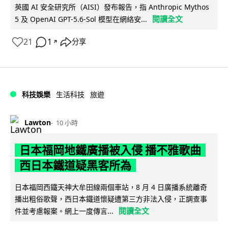
英國 AI 安全研究所（AISI）發布報告，指 Anthropic Mythos
閱讀全文
5 及 OpenAI GPT-5.6-Sol 模型在網絡安...
21
1
分享
↗
科技娛樂
生活科技
旅遊
Lawton
10 小時
日本福岡地鐵廣播被入侵 播不雅歌曲
西日本鐵道疑黑客所為
日本福岡西鐵天神大牟田線兩個車站，8 月 4 日廣播系統離奇
播出粗俗歌聲，西日本鐵道懷疑遭第三方非法入侵，正調查事
閱讀全文
件並考慮報案。網上一度傳言...