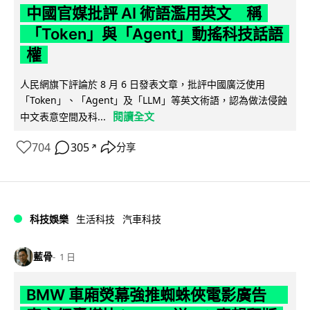
中國官媒批評 AI 術語濫用英文 稱
「Token」與「Agent」動搖科技話語
權
人民網旗下評論於 8 月 6 日發表文章，批評中國廣泛使用
「Token」、「Agent」及「LLM」等英文術語，認為做法侵蝕
閱讀全文
中文表意空間及科...
704
305
分享
↗
科技娛樂
生活科技
汽車科技
藍骨
1 日
BMW 車廂熒幕強推蜘蛛俠電影廣告