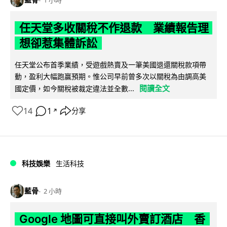
1 小時
任天堂多收關稅不作退款 業績報告理
想卻惹集體訴訟
任天堂公布首季業績，受遊戲熱賣及一筆美國退還關稅款項帶
動，盈利大幅跑贏預期。惟公司早前曾多次以關稅為由調高美
閱讀全文
國定價，如今關稅被裁定違法並全數...
14
1
分享
↗
科技娛樂
生活科技
藍骨
2 小時
Google 地圖可直接叫外賣訂酒店 香