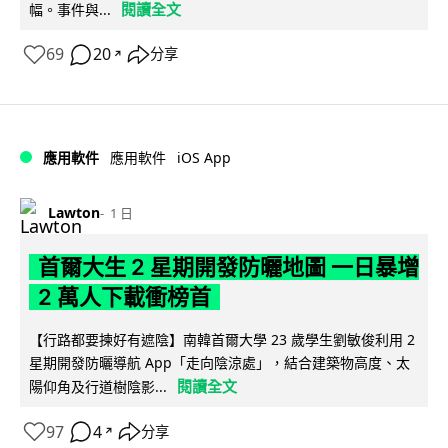
閱讀全文
幅。事件與...
69
20
分享
↗
iOS App
應用軟件
應用軟件
Lawton
1 日
首爾大生 2 星期開發防曬地圖 一日暴增
2 萬人下載衝榜首
【行路都要揀好有遮陰】南韓首爾大學 23 歲學生劉敏俊利用 2
星期開發防曬導航 App「走向陰涼處」，結合建築物高度、太
閱讀全文
陽仰角及行道樹陰影...
97
4
分享
↗