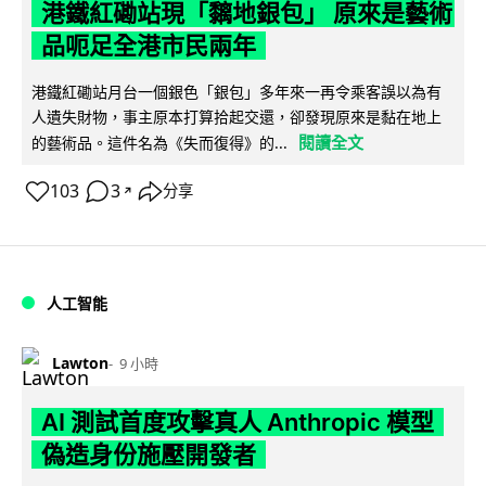
港鐵紅磡站現「黐地銀包」 原來是藝術
品呃足全港市民兩年
港鐵紅磡站月台一個銀色「銀包」多年來一再令乘客誤以為有
人遺失財物，事主原本打算拾起交還，卻發現原來是黏在地上
閱讀全文
的藝術品。這件名為《失而復得》的...
103
3
分享
↗
人工智能
Lawton
9 小時
AI 測試首度攻擊真人 Anthropic 模型
偽造身份施壓開發者