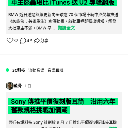
車主怒轟堪比 iTunes 送 U2 專輯翻版
BMW 近日透過無線更新向全球逾 70 個市場車輛中控熒幕推送
《蜘蛛俠：英雄重生》宣傳動畫，啟動車輛即彈出通知，觸發
閱讀全文
大批車主不滿。BMW 早...
32
4
分享
↗
3C科技
流動音樂
音樂耳機
藍骨
1 日
Sony 傳推平價復刻版耳筒 沿用六年
舊款規格挑戰加價潮
最近有爆料指 Sony 計劃於 9 月 7 日推出平價復刻版降噪耳機