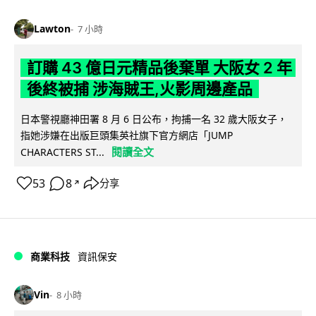
Lawton
7 小時
訂購 43 億日元精品後棄單 大阪女 2 年
後終被捕 涉海賊王,火影周邊產品
日本警視廳神田署 8 月 6 日公布，拘捕一名 32 歲大阪女子，
指她涉嫌在出版巨頭集英社旗下官方網店「JUMP
閱讀全文
CHARACTERS ST...
53
8
分享
↗
商業科技
資訊保安
Vin
8 小時