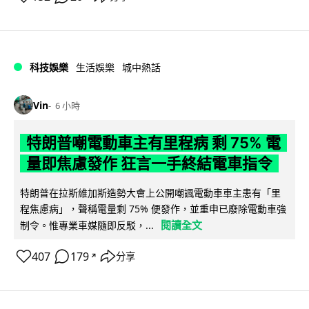
科技娛樂
生活娛樂
城中熱話
Vin
6 小時
特朗普嘲電動車主有里程病 剩 75% 電
量即焦慮發作 狂言一手終結電車指令
特朗普在拉斯維加斯造勢大會上公開嘲諷電動車車主患有「里
程焦慮病」，聲稱電量剩 75% 便發作，並重申已廢除電動車強
閱讀全文
制令。惟專業車媒隨即反駁，...
407
179
分享
↗