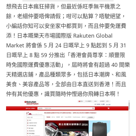
想飛去日本瘋狂掃貨，但最近係旺季無平機票之
餘，老細仲要唔俾請假；咁可以點算？唔駛絕望，
小編話你知可以安坐家中都買到，而且仲要免運費
添！日本嘅樂天市場國際版 Rakuten Global
Market 將會係 5 月 24 日嘅早上 9 點起到 5 月 31
日嘅早上 8 點 59 分推出「香港會員尊享：順豐限
時免國際運費優惠活動」，屆時將會有超過 40 間樂
天精選店鋪，產品種類眾多，包括日本潮牌、和風
美食、美容產品等，全部由日本直送到香港！而且
仲有其他優惠，識買隨時仲慳過你飛轉日本啊！