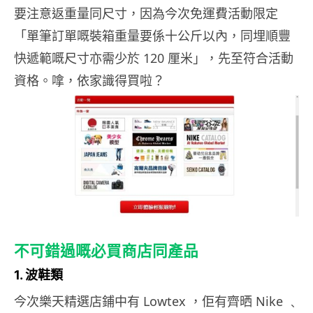
要注意返重量同尺寸，因為今次免運費活動限定
「單筆訂單嘅裝箱重量要係十公斤以內，同埋順豐
快遞範嘅尺寸亦需少於 120 厘米」，先至符合活動
資格。嗱，依家識得買啦？
不可錯過嘅必買商店同產品
1. 波鞋類
今次樂天精選店鋪中有 Lowtex ，佢有齊晒 Nike ﹑