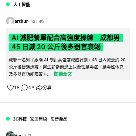
人工智能
arthur
12 小時
AI 減肥餐單配合高強度操練 成都男
45 日減 20 公斤後多器官衰竭
成都一名男子跟隨 AI 制訂高強度減脂計劃，45 日內減去約 20
公斤後昏迷送院。醫生診斷他患上尿源性膿毒症、膿毒性休克
閱讀全文
及多器官功能障礙。...
18
4
分享
↗
3C科技
家居無線
影音產品
Vin
1 日