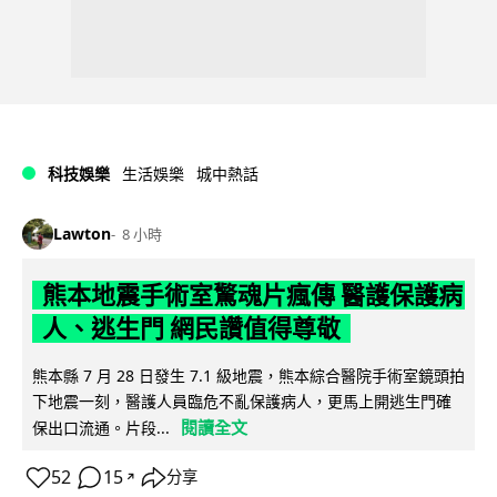
科技娛樂
生活娛樂
城中熱話
Lawton
8 小時
熊本地震手術室驚魂片瘋傳 醫護保護病
人、逃生門 網民讚值得尊敬
熊本縣 7 月 28 日發生 7.1 級地震，熊本綜合醫院手術室鏡頭拍
下地震一刻，醫護人員臨危不亂保護病人，更馬上開逃生門確
閱讀全文
保出口流通。片段...
52
15
分享
↗