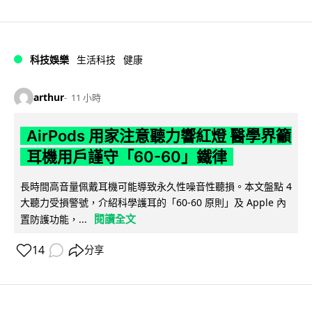
科技娛樂
生活科技
健康
arthur
11 小時
AirPods 用家注意聽力響紅燈 醫學界籲
耳機用戶謹守「60-60」鐵律
長時間高音量佩戴耳機可能導致永久性噪音性聽損。本文盤點 4
大聽力受損警號，介紹科學護耳的「60-60 原則」及 Apple 內
閱讀全文
置防護功能，...
14
分享