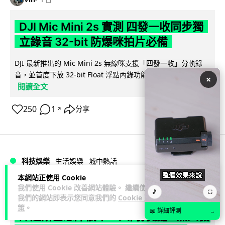
DJI Mic Mini 2s 實測 四發一收同步獨
立錄音 32-bit 防爆咪拍片必備
DJI 最新推出的 Mic Mini 2s 無線咪支援「四發一收」分軌錄
音，並首度下放 32-bit Float 浮點內錄功能。本文經實測其...
×
閱讀全文
250
1
分享
↗
科技娛樂
生活娛樂
城中熱話
本網站正使用 Cookie
我們使用 Cookie 改善網站體驗。 繼續使用
Lawton
1 日
🎵
⛶
我們的網站即表示您同意我們的
Cookie 政
策
。
📖 詳細評測
→
澤連斯基怒斥俄軍「人肉狩獵」 無人機