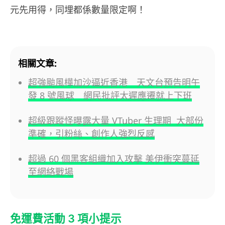
元先用得，同埋都係數量限定啊！
相關文章:
超強颱風樺加沙逼近香港 天文台預告明午
發 8 號風球 網民批評太遲應遷就上下班
超級跟蹤怪曝露大量 VTuber 生理期 大部份
準確，引粉絲、創作人強烈反感
超過 60 個黑客組織加入攻擊 美伊衝突蔓延
至網絡戰場
免運費活動 3 項小提示