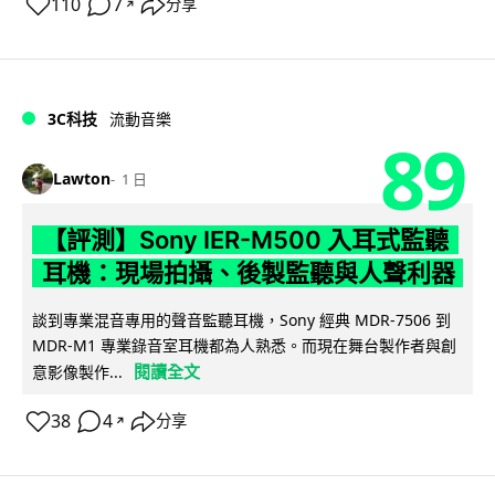
110
7
分享
↗
3C科技
流動音樂
89
Lawton
1 日
【評測】Sony IER-M500 入耳式監聽
耳機：現場拍攝、後製監聽與人聲利器
談到專業混音專用的聲音監聽耳機，Sony 經典 MDR-7506 到
MDR-M1 專業錄音室耳機都為人熟悉。而現在舞台製作者與創
閱讀全文
意影像製作...
38
4
分享
↗