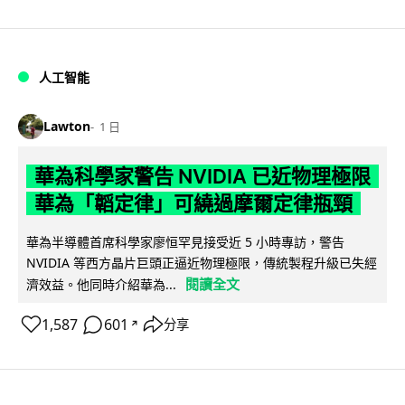
人工智能
Lawton
1 日
華為科學家警告 NVIDIA 已近物理極限
華為「韜定律」可繞過摩爾定律瓶頸
華為半導體首席科學家廖恒罕見接受近 5 小時專訪，警告
NVIDIA 等西方晶片巨頭正逼近物理極限，傳統製程升級已失經
閱讀全文
濟效益。他同時介紹華為...
1,587
601
分享
↗