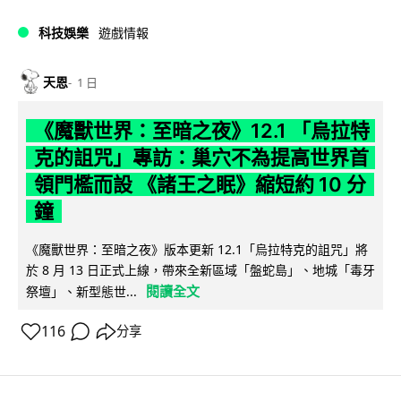
科技娛樂
遊戲情報
天恩
1 日
《魔獸世界：至暗之夜》12.1 「烏拉特
克的詛咒」專訪：巢穴不為提高世界首
領門檻而設 《諸王之眠》縮短約 10 分
鐘
《魔獸世界：至暗之夜》版本更新 12.1「烏拉特克的詛咒」將
於 8 月 13 日正式上線，帶來全新區域「盤蛇島」、地城「毒牙
閱讀全文
祭壇」、新型態世...
116
分享