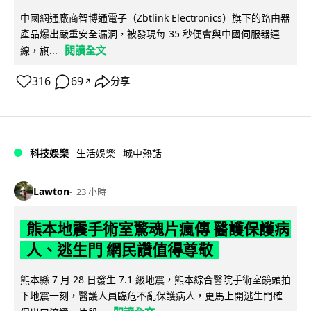
中國網通廠商智博通電子（Zbtlink Electronics）旗下的路由器
產品爆出嚴重安全漏洞，被發現每 35 秒便會與中國伺服器連
閱讀全文
線，旗...
316
69
分享
↗
科技娛樂
生活娛樂
城中熱話
Lawton
23 小時
熊本地震手術室驚魂片瘋傳 醫護保護病
人、逃生門 網民讚值得尊敬
熊本縣 7 月 28 日發生 7.1 級地震，熊本綜合醫院手術室鏡頭拍
下地震一刻，醫護人員臨危不亂保護病人，更馬上開逃生門確