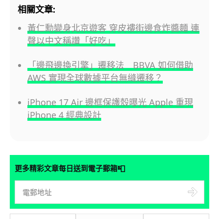
相關文章:
黃仁勳變身北京遊客 穿皮褸街邊食炸醬麵 連
聲以中文稱讚「好吃」
「邊飛邊換引擎」遷移法 BBVA 如何借助
AWS 實現全球數據平台無縫遷移？
iPhone 17 Air 邊框保護殼曝光 Apple 重現
iPhone 4 經典設計
📮
更多精彩文章每日送到電子郵箱