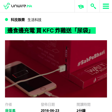
WWDC 2026
GenAI 與雲端科技專區
ERP 與商業 AI
邊食邊充電 買 KFC 炸雞送「尿袋」
科技娛樂
生活科技
邊食邊充電 買 KFC 炸雞送「尿袋」
作者
發佈日期
閱讀時間
2016-06-23
唐美鳳
2分鐘