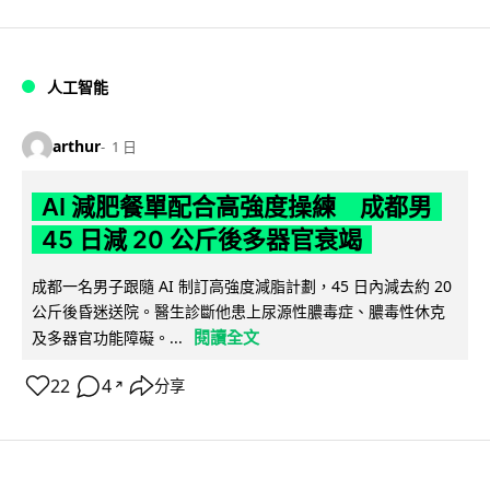
人工智能
arthur
1 日
AI 減肥餐單配合高強度操練 成都男
45 日減 20 公斤後多器官衰竭
成都一名男子跟隨 AI 制訂高強度減脂計劃，45 日內減去約 20
公斤後昏迷送院。醫生診斷他患上尿源性膿毒症、膿毒性休克
閱讀全文
及多器官功能障礙。...
22
4
分享
↗