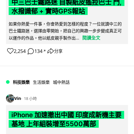
中三巴士鐵路迷 自製紙皮遙控巴士 門,
水撥識郁 + 實時GPS報站
如果你熱愛一件事，你會熱愛到怎樣的程度？一位就讀中三的
巴士鐵路迷，選擇由零開始，把自己的興趣一步步變成真正可
閱讀全文
以運作的作品。他以紙皮親手製作出...
2,254
134
分享
↗
科技娛樂
生活娛樂
城中熱話
Vin
18 小時
iPhone 加速撤出中國 印度成新機主要
基地 上年組裝增至5500萬部