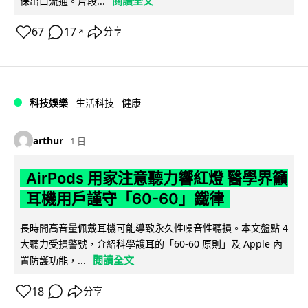
閱讀全文
保出口流通。片段...
67
17
分享
↗
科技娛樂
生活科技
健康
arthur
1 日
AirPods 用家注意聽力響紅燈 醫學界籲
耳機用戶謹守「60-60」鐵律
長時間高音量佩戴耳機可能導致永久性噪音性聽損。本文盤點 4
大聽力受損警號，介紹科學護耳的「60-60 原則」及 Apple 內
閱讀全文
置防護功能，...
18
分享