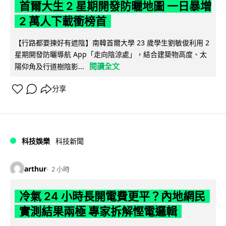
首爾大生 2 星期開發防曬地圖 一日暴增
2 萬人下載衝榜首
【行路都要揀好有遮陰】南韓首爾大學 23 歲學生劉敏俊利用 2
星期開發防曬導航 App「走向陰涼處」，結合建築物高度、太
閱讀全文
陽仰角及行道樹陰影...
分享
科技娛樂
科技新聞
arthur
2 小時
冷氣 24 小時長開電費更平？內地網民
實測結果兩極 專家拆解慳電邏輯