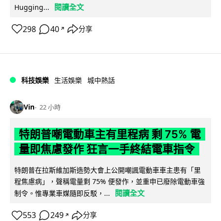
閱讀全文
Hugging...
298
40
分享
↗
科技娛樂
生活娛樂
城中熱話
Vin
22 小時
特朗普嘲電動車主有里程病 剩 75% 電
量即焦慮發作 狂言一手終結電車指令
特朗普在拉斯維加斯造勢大會上公開嘲諷電動車車主患有「里
程焦慮病」，聲稱電量剩 75% 便發作，並重申已廢除電動車強
閱讀全文
制令。惟專業車媒隨即反駁，...
553
249
分享
↗