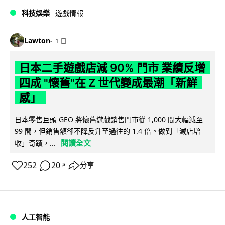
科技娛樂
遊戲情報
Lawton
1 日
日本二手遊戲店減 90% 門市 業績反增
四成 "懷舊"在 Z 世代變成最潮「新鮮
感」
日本零售巨頭 GEO 將懷舊遊戲銷售門市從 1,000 間大幅減至
99 間，但銷售額卻不降反升至過往的 1.4 倍。做到「減店增
閱讀全文
收」奇蹟，...
252
20
分享
↗
人工智能