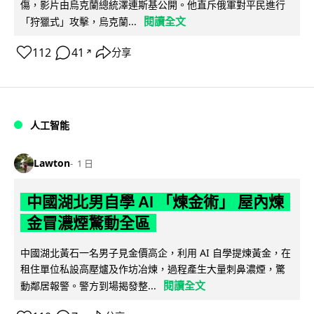
傷，影片由烏克蘭總統澤連斯基公開。他直斥俄軍對平民進行
閱讀全文
「狩獵式」攻擊，烏克蘭...
112
41
分享
↗
人工智能
Lawton
1 日
中國湖北男自學 AI 「煉金術」 屋內煉
金冒濃煙驚動全區
中國湖北黃石一名男子見金價高企，利用 AI 自學提煉黃金，在
租住單位私設高壓爐及作坊冶煉，過程產生大量刺鼻濃煙，驚
閱讀全文
動鄰居報警。警方到場揭發整...