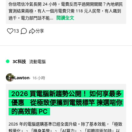
你信唔信冷氣長開 24 小時，電費反而平過開開關關？內地網民
實測結果兩極，有人一個月電費只需 118 元人民幣，有人飆到
閱讀全文
過千。電力部門話不能...
13
分享
3C科技
流動電腦
Lawton
16 小時
2026 買電腦新趨勢公開！ 如何享最多
優惠 從極致便攜到電競標竿 揀選啱你
的高效能 PC
2026 年的電腦選購基準已經全面升級。除了基本效能，「極致
輕量化」、「機身美學」、「AI算力」、「前瞻技術加持」以