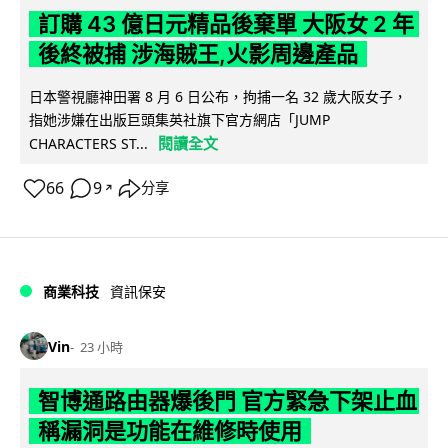
訂購 43 億日元精品後棄單 大阪女 2 年
後終被捕 涉海賊王,火影周邊產品
日本警視廳神田署 8 月 6 日公布，拘捕一名 32 歲大阪女子，
指她涉嫌在出版巨頭集英社旗下官方網店「JUMP
閱讀全文
CHARACTERS ST...
66
9
分享
↗
商業科技
資訊保安
Vin
23 小時
智博通路由器爆後門 官方緊急下架止血
稱漏洞是功能在維修時使用