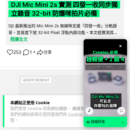
DJI Mic Mini 2s 實測 四發一收同步獨
立錄音 32-bit 防爆咪拍片必備
DJI 最新推出的 Mic Mini 2s 無線咪支援「四發一收」分軌錄
音，並首度下放 32-bit Float 浮點內錄功能。本文經實測其...
閱讀全文
×
253
1
分享
↗
ADVERTISEMENT
本網站正使用 Cookie
我們使用 Cookie 改善網站體驗。 繼續使用
🎵
⛶
我們的網站即表示您同意我們的
Cookie 政
策
。
📖 詳細評測
→