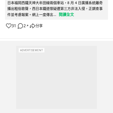
日本福岡西鐵天神大牟田線兩個車站，8 月 4 日廣播系統離奇
播出粗俗歌聲，西日本鐵道懷疑遭第三方非法入侵，正調查事
閱讀全文
件並考慮報案。網上一度傳言...
31
2
分享
↗
ADVERTISEMENT