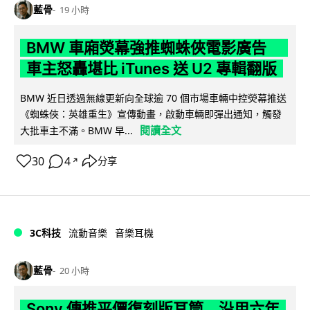
藍骨
19 小時
BMW 車廂熒幕強推蜘蛛俠電影廣告
車主怒轟堪比 iTunes 送 U2 專輯翻版
BMW 近日透過無線更新向全球逾 70 個市場車輛中控熒幕推送
《蜘蛛俠：英雄重生》宣傳動畫，啟動車輛即彈出通知，觸發
閱讀全文
大批車主不滿。BMW 早...
30
4
分享
↗
3C科技
流動音樂
音樂耳機
藍骨
20 小時
Sony 傳推平價復刻版耳筒 沿用六年