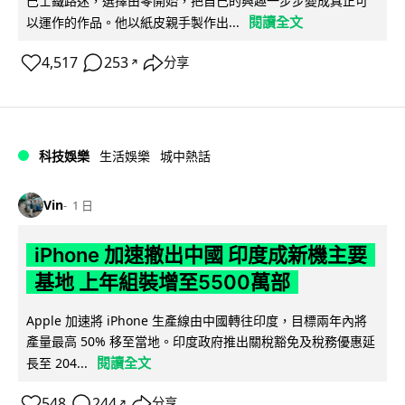
巴士鐵路迷，選擇由零開始，把自己的興趣一步步變成真正可
閱讀全文
以運作的作品。他以紙皮親手製作出...
4,517
253
分享
↗
科技娛樂
生活娛樂
城中熱話
Vin
1 日
iPhone 加速撤出中國 印度成新機主要
基地 上年組裝增至5500萬部
Apple 加速將 iPhone 生產線由中國轉往印度，目標兩年內將
產量最高 50% 移至當地。印度政府推出關稅豁免及稅務優惠延
閱讀全文
長至 204...
548
244
分享
↗