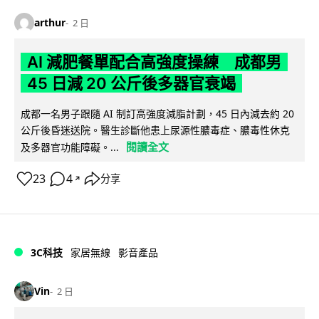
arthur
2 日
AI 減肥餐單配合高強度操練 成都男
45 日減 20 公斤後多器官衰竭
成都一名男子跟隨 AI 制訂高強度減脂計劃，45 日內減去約 20
公斤後昏迷送院。醫生診斷他患上尿源性膿毒症、膿毒性休克
閱讀全文
及多器官功能障礙。...
23
4
分享
↗
3C科技
家居無線
影音產品
Vin
2 日