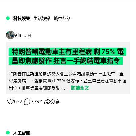
科技娛樂
生活娛樂
城中熱話
Vin
2 日
特朗普嘲電動車主有里程病 剩 75% 電
量即焦慮發作 狂言一手終結電車指令
特朗普在拉斯維加斯造勢大會上公開嘲諷電動車車主患有「里
程焦慮病」，聲稱電量剩 75% 便發作，並重申已廢除電動車強
閱讀全文
制令。惟專業車媒隨即反駁，...
632
279
分享
↗
人工智能