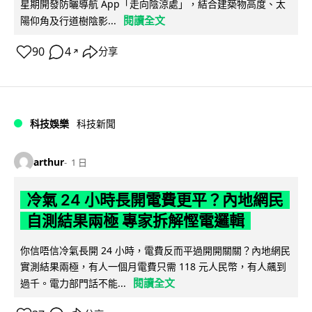
星期開發防曬導航 App「走向陰涼處」，結合建築物高度、太
閱讀全文
陽仰角及行道樹陰影...
90
4
分享
↗
科技娛樂
科技新聞
arthur
1 日
冷氣 24 小時長開電費更平？內地網民
自測結果兩極 專家拆解慳電邏輯
你信唔信冷氣長開 24 小時，電費反而平過開開關關？內地網民
實測結果兩極，有人一個月電費只需 118 元人民幣，有人飆到
閱讀全文
過千。電力部門話不能...