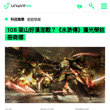
WWDC 2026
GenAI 與雲端科技專區
ERP 與商業 AI
108 梁山好漢混戰？《水滸傳》獲光榮註冊商標
科技娛樂
遊戲情報
108 梁山好漢混戰？《水滸傳》獲光榮註
冊商標
作者
發佈日期
閱讀時間