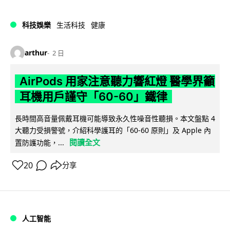
科技娛樂
生活科技
健康
arthur
2 日
AirPods 用家注意聽力響紅燈 醫學界籲
耳機用戶謹守「60-60」鐵律
長時間高音量佩戴耳機可能導致永久性噪音性聽損。本文盤點 4
大聽力受損警號，介紹科學護耳的「60-60 原則」及 Apple 內
閱讀全文
置防護功能，...
20
分享
人工智能