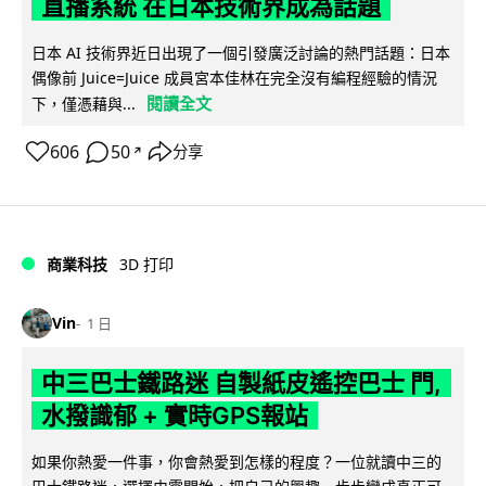
直播系統 在日本技術界成為話題
日本 AI 技術界近日出現了一個引發廣泛討論的熱門話題：日本
偶像前 Juice=Juice 成員宮本佳林在完全沒有編程經驗的情況
閱讀全文
下，僅憑藉與...
606
50
分享
↗
商業科技
3D 打印
Vin
1 日
中三巴士鐵路迷 自製紙皮遙控巴士 門,
水撥識郁 + 實時GPS報站
如果你熱愛一件事，你會熱愛到怎樣的程度？一位就讀中三的