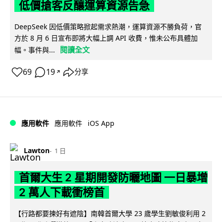
低價搶客反釀運算資源告急
DeepSeek 因低價策略掀起需求熱潮，運算資源不勝負荷，官
方於 8 月 6 日宣布即將大幅上調 API 收費，惟未公布具體加
閱讀全文
幅。事件與...
69
19
分享
↗
iOS App
應用軟件
應用軟件
Lawton
1 日
首爾大生 2 星期開發防曬地圖 一日暴增
2 萬人下載衝榜首
【行路都要揀好有遮陰】南韓首爾大學 23 歲學生劉敏俊利用 2