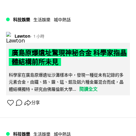
科技娛樂
生活娛樂
城中熱話
Lawton
1 小時
廣島原爆遺址驚現神秘合金 科學家指晶
體結構前所未見
科學家在廣島原爆遺址沙灘樣本中，發現一種從未有記錄的多
元素合金，由鐵、鉻、鎳、錳、鉬及鋁六種金屬混合而成，晶
閱讀全文
體結構獨特。研究由佛羅倫斯大學...
分享
科技娛樂
生活娛樂
城中熱話