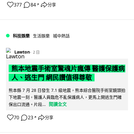
377
84
分享
↗
科技娛樂
生活娛樂
城中熱話
Lawton
2 日
熊本地震手術室驚魂片瘋傳 醫護保護病
人、逃生門 網民讚值得尊敬
熊本縣 7 月 28 日發生 7.1 級地震，熊本綜合醫院手術室鏡頭拍
下地震一刻，醫護人員臨危不亂保護病人，更馬上開逃生門確
閱讀全文
保出口流通。片段...
70
23
分享
↗